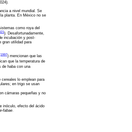
2024).
ncia a nivel mundial. Se
e la planta. En México no se
osistemas como roya del
021
). Desafortunadamente,
e incubación y post-
 gran utilidad para
(1997
) mencionan que las
dican que la temperatura de
as de haba con una
e cereales lo emplean para
ulares; en trigo se usan
a en cámaras pequeñas y no
 inóculo, efecto del ácido
ae-fabae
.