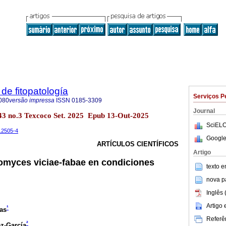
de fitopatología
Serviços P
080
versão impressa
ISSN
0185-3309
Journal
l.43 no.3 Texcoco Set. 2025 Epub 13-Out-2025
SciELO
t.2505-4
Google
ARTÍCULOS CIENTÍFICOS
Artigo
omyces viciae-fabae en condiciones
texto 
nova p
Inglês 
Artigo
¹
as
Referên
²
z-García