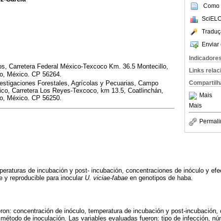
Como c
SciELO
Traduç
Enviar 
Indicadore
os, Carretera Federal México-Texcoco Km. 36.5 Montecillo,
Links rela
o, México. CP 56264.
Compartilh
nvestigaciones Forestales, Agrícolas y Pecuarias, Campo
ico, Carretera Los Reyes-Texcoco, km 13.5, Coatlinchán,
Mais
o, México. CP 56250.
Mais
Permali
mperaturas de incubación y post- incubación, concentraciones de inóculo y efe
e y reproducible para inocular
U. viciae-fabae
en genotipos de haba.
ron: concentración de inóculo, temperatura de incubación y post-incubación,
l método de inoculación. Las variables evaluadas fueron: tipo de infección, n