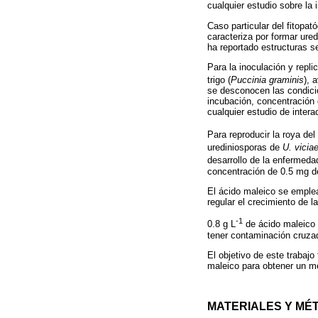
cualquier estudio sobre la 
Caso particular del fitopa
caracteriza por formar ured
ha reportado estructuras s
Para la inoculación y repl
trigo (
Puccinia graminis
), 
se desconocen las condici
incubación, concentración 
cualquier estudio de intera
Para reproducir la roya de
urediniosporas de
U. vicia
desarrollo de la enfermeda
concentración de 0.5 mg d
El ácido maleico se emplea
regular el crecimiento de l
-1
0.8 g L
de ácido maleico 
tener contaminación cruza
El objetivo de este trabaj
maleico para obtener un mé
MATERIALES Y MÉ