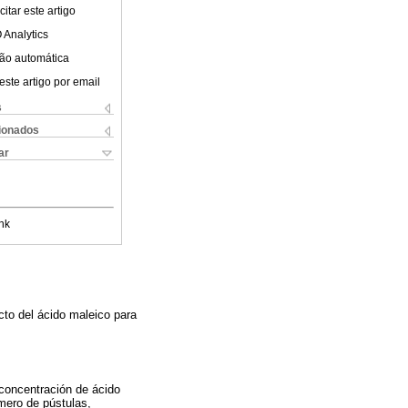
itar este artigo
 Analytics
ão automática
este artigo por email
s
cionados
ar
nk
cto del ácido maleico para
 concentración de ácido
úmero de pústulas,