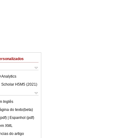
ersonalizados
 Analytics
 Scholar H5M5 (
2021
)
em
Inglês
ágina do texto(beta)
(pdf)
| Espanhol (pdf)
 em XML
cias do artigo