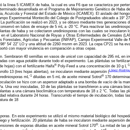
lizó la línea 5 ICAMEX de haba, la cual es una F6 que se caracteriza por pert
terminado desarrollada en el Programa de Mejoramiento Genético de Haba del 
ia, Acuícola y Forestal del Estado de México (ICAMEX). El aislado del hongo
mpo Experimental Montecillo del Colegio de Postgraduados ubicado a 19° 27'
La purificación se realizó en 2023, y se obtuvo mediante tres generaciones 
onservó en tubos de ensaye de 5 mL a -20 °C. Para reactivar las urediniosp
plantas de haba y se colectaron urediniosporas con las cuales se inocularon 
n en el Laboratorio Nacional de Royas y Otras Enfermedades de Cereales (LA
es Forestales, Agrícolas y Pecuarias (INIFAP), Campo Experimental Valle 
y 98° 54’ 22” LO y una altitud de 2260 msnm en 2023. La cepa CP21 se ha e
portó con mayor virulencia en comparación a otras cepas.
n. Sembraron 40 semillas en vasos de unicel con capacidad de 295 mL en in
das con agua potable durante todo el experimento. Las plántulas se fertilizaro
®
-1
de hojas) con el fertilizante Haifa
Poly-Feed a una concentración de 10 g L
López-Rodrígu
rollo 13 (tres hojas abiertas), se inocularon mediante aspersión (
-1
®
rediniosporas mL
diluidas en 5 mL de aceite mineral Sotrol
170 determinad
oculación se hizo con un aspersor adaptado a una bomba de vacío de la ma
a. Una vez inoculadas, 10 de las plántulas se transfirieron a una cámara bio
 plantas a una cámara bioclimática con temperatura de 18 ± 2 °C. Todas las pl
d relativa durante 24 horas. Transcurrido el tiempo de incubación, todas las
atura de 18
poras. En este experimento se utilizó el mismo material biológico del hosped
iego y fertilización. 20 plántulas de haba se inocularon mediante aspersión d
®
siones de esporas diluidas en aceite mineral Sotrol 170
. La mitad de las p
-1
6