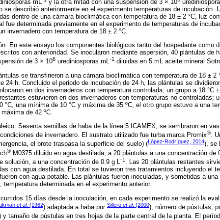
diniosporas mL
y la otra mitad con una suspensión de 3 × 10
urediniospor
o se describió anteriormente en el experimento temperaturas de incubación. 
cadas dentro de una cámara bioclimática con temperatura de 18 ± 2 °C, luz c
cual fue determinada previamente en el experimento de temperaturas de incuba
 un invernadero con temperatura de 18 ± 2 °C.
ón. En este ensayo los componentes biológicos tanto del hospedante como d
scritos con anterioridad. Se inocularon mediante aspersión, 40 plántulas de
6
-1
spensión de 3 × 10
urediniosporas mL
diluidas en 5 mL aceite mineral Sotr
ántulas se transfirieron a una cámara bioclimática con temperatura de 18 ± 2
e 24 h. Concluido el periodo de incubación de 24 h, las plántulas se dividier
olocaron en dos invernaderos con temperatura controlada; un grupo a 18 °C ± 
restantes estuvieron en dos invernaderos con temperaturas no controladas; 
0 °C, una mínima de 10 °C y máxima de 35 ºC, el otro grupo estuvo a una te
y máxima de 42 ºC.
leico. Sesenta semillas de haba de la línea 5 ICAMEX, se sembraron en vas
®
ondiciones de invernadero. El sustrato utilizado fue turba marca Promix
. U
López-Rodríguez, 2014
rgencia, el brote traspasa la superficie del suelo) (
), se
®
ich
M0375 diluido en agua destilada, a 20 plántulas a una concentración de 
-1
e solución, a una concentración de 0.9 g L
. Las 20 plántulas restantes sirv
as con agua destilada. En total se tuvieron tres tratamientos incluyendo el te
 fueron con agua potable. Las plántulas fueron inoculadas, y sometidas a una
, temperatura determinada en el experimento anterior.
curridos 15 días desde la inoculación, en cada experimento se realizó la eval
takman
et al
. (1962
Sillero
et al
. (2000
) adaptada a haba por
), número de pústulas, p
) y tamaño de pústulas en tres hojas de la parte central de la planta. El perío