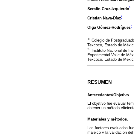
¹
Serafín Cruz-Izquierdo
¹
Cristian Nava-Díaz
¹
Olga Gómez-Rodríguez
1
¹ Colegio de Postgraduad
Texcoco, Estado de Méxic
2
² Instituto Nacional de I
Experimental Valle de Méx
Texcoco, Estado de Méxic
RESUMEN
Antecedentes/Objetivo.
El objetivo fue evaluar te
obtener un método eficient
Materiales y métodos.
Los factores evaluados fue
maleico y la validación de