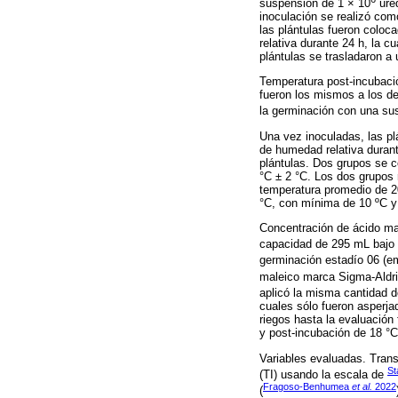
suspensión de 1 × 10
ure
inoculación se realizó com
las plántulas fueron colo
relativa durante 24 h, la 
plántulas se trasladaron a
Temperatura post-incubaci
fueron los mismos a los de
la germinación con una su
Una vez inoculadas, las pl
de humedad relativa durant
plántulas. Dos grupos se c
°C ± 2 °C. Los dos grupos 
temperatura promedio de 2
°C, con mínima de 10 ºC 
Concentración de ácido ma
capacidad de 295 mL bajo c
germinación estadío 06 (eme
maleico marca Sigma-Aldr
aplicó la misma cantidad d
cuales sólo fueron asperjad
riegos hasta la evaluación
y post-incubación de 18 °C
Variables evaluadas. Trans
S
(TI) usando la escala de
Fragoso-Benhumea
et al.
2022
(