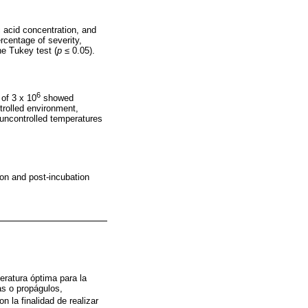
 acid concentration, and
rcentage of severity,
he Tukey test (
p
≤ 0.05).
6
 of 3 x 10
showed
trolled environment,
 uncontrolled temperatures
on and post-incubation
eratura óptima para la
as o propágulos,
con la finalidad de realizar