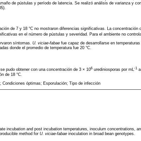
amaño de pústulas y período de latencia. Se realizó análisis de varianza y 
5).
ción de 7 y 18 °C no mostraron diferencias significativas. La concentración 
ificativas en el número de pústulas y severidad. Para el ambiente no control
ervaron síntomas.
U. viciae-fabae
fue capaz de desarrollarse en temperaturas 
ladas donde el promedio de temperatura fue 20 °C.
6
-1
e se pudo obtener con una concentración de 3 × 10
urediniosporas por mL
a
ón de 18 °C.
a; Condiciones óptimas; Esporulación; Tipo de infección
ate incubation and post incubation temperatures, inoculum concentrations, and
eproducible method for
U. viciae-fabae
inoculation in broad bean genotypes.