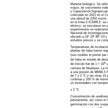
Material biológico. Se uti
mayor, de crecimiento inde
y Capacitación Agropecuar
colectado en 2021 en el Ca
una altitud de 2250 msnm. 
en la línea 5 ICAMEX, se c
térmico, se inocularon en 
experimentos se realizaro
Nacional de Investigacion
ubicado a 19° 29’ 88” LN 
estudios previos y se com
Temperaturas de incubació
plantas de haba fueron rega
(son visibles el primer par 
de haba en estado de desar
6
de inóculo fue de 1 × 10
u
cámara de Neubauer. La in
a una presión de 98066.5 P
de 7 ± 2 °C y las otras 10
continua y 100 % de humeda
un invernadero con temper
± 2 °C.
Concentración de uredinios
previamente; así como el r
germinación con dos suspen
6