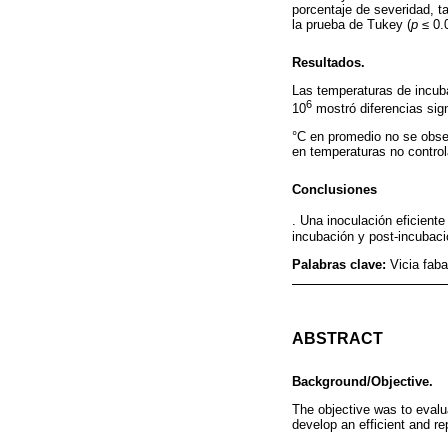
porcentaje de severidad, t
la prueba de Tukey (
p
≤ 0.0
Resultados.
Las temperaturas de incuba
6
10
mostró diferencias sign
°C en promedio no se obs
en temperaturas no contro
Conclusiones
. Una inoculación eficient
incubación y post-incubaci
Palabras clave:
Vicia fab
ABSTRACT
Background/Objective.
The objective was to evalu
develop an efficient and r