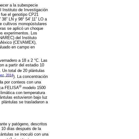
enecer a la subespecie
Instituto de Investigación
 fue el genotipo CP21
 38” LN y 98° 54' 11” LO a
de cultivos monopústulares
oras se aplicó un choque
los experimentos. Los
NAREC) del Instituto
de México (CEVAMEX),
valuado en campo en
vernadero a 18 ± 2 °C. Las
n a partir del estadio 10
. Un total de 20 plántulas
ez, 2014
). La concentración
a por conteos con una
®
rca FELISA
modelo 1500
climática con temperatura
ántulas estuvieron bajo luz
 plántulas se trasladaron a
ante y patógeno, descritos
e 10 días después de la
lántulas se inoculó con una
-1