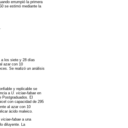
cuando errumpió la primera
50 se estimó mediante la
.
 a los siete y 28 días
al azar con 10
ces. Se realizó un análisis
fiable y replicable se
encia a
U. viciae-fabae
en
e Postgraduados. El
nicel con capacidad de 295
ente al azar con 10
licar ácido maleico.
 viciae-fabae
a una
o diluyente. La