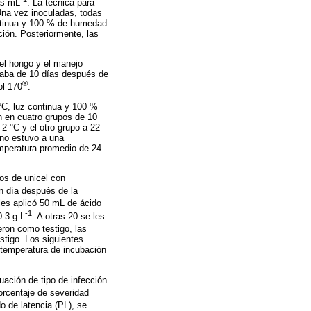
as mL
. La técnica para
Una vez inoculadas, todas
ontinua y 100 % de humedad
ción. Posteriormente, las
el hongo y el manejo
 haba de 10 días después de
®
ol 170
.
 °C, luz continua y 100 %
on en cuatro grupos de 10
2 °C y el otro grupo a 22
uno estuvo a una
mperatura promedio de 24
os de unicel con
n día después de la
 les aplicó 50 mL de ácido
-1
0.3 g L
. A otras 20 se les
ieron como testigo, las
stigo. Los siguientes
 temperatura de incubación
uación de tipo de infección
orcentaje de severidad
do de latencia (PL), se