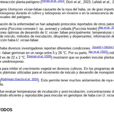
Porras
et al
., 2023
interacción planta-patógeno (
; Dixit
et al
., 2023; Lahlali
et al
., 
tógeno
Uromyces viciae-fabae
causante de la roya del haba, es de gran importa
iniosporas durante el cultivo y teliosporas en invierno o en la senescencia d
exuales del patógeno.
icación de la enfermedad se han adaptado protocolos reportados de otros pat
Ijaz
et al.
, 2
avena (
Puccinia coronata
f. sp.
avenae
) y cebada (
Puccinia hordei
) (
ones óptimas de desarrollo de
U. viciae- fabae
principalmente: temperaturas d
de inóculo, métodos de inoculación, diluyentes y dispersantes; información de
cción haba-
U. viciae-fabae
.
Joseph y Hering 
l haba diversos investigadores reportan diferentes condiciones.
Ijaz
et al.
(2021
e- fabae
germinan en un rango entre 5 y 26 °C. Por su parte,
) in
Emeran
et al.
(2005
d es de 22 ± 2 °C.
) mostraron que se pueden inocular plant
e urediniosporas.
 para inhibir el crecimiento vegetal en diversos cultivos. En los programas d
as plántulas utilizadas para el incremento de inóculo y desarrollo de monopúst
Rodríguez-García
et al
., 2010
(
). Esto permite tener muchos aislamientos de roy
da.
o fue evaluar temperaturas de incubación y post-incubación, concentraciones de
todo eficiente y reproducible para inocular en genotipos de haba con
U. vici
TODOS