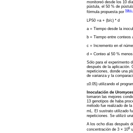
monitoreó desde los 10 día
pústula, el 50 % de pústu
Niks
fórmula propuesta por
LP50 =a + (b/c) * d
a = Tiempo desde la inocul
b = Tiempo entre conteos 
c = Incremento en el númer
d = Conteo al 50 % menos 
Sólo para el experimento d
después de la aplicación. 
repeticiones, donde una pl
de varianza y la comparac
≤
0.05) utilizando el progr
Inoculación de
Uromyces 
tomaron las mejores condi
13 genotipos de haba pro
método fue realizado de l
mL. El sustrato utilizado 
repeticiones. Se utilizó u
A los ocho días después d
6
concentración de 3 × 10
u