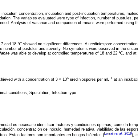
 inoculum concentration, incubation and post-incubation temperatures, maleic
dation. The variables evaluated were type of infection, number of pustules, pe
period. Analysis of variance and comparison of means were performed using t
 7 and 18 °C showed no significant differences. A urediniospore concentration
 the number of pustules and severity. No symptoms were observed in the uncon
-fabae
was able to develop at controlled temperatures of 18 and 22 °C, and at
6
-1
chieved with a concentration of 3 × 10
urediniospores per mL
at an incubati
imal conditions; Sporulation; Infection type
ermedad es necesario identificar factores y condiciones óptimas, como la temp
culación, concentración de inóculo, humedad relativa, viabilidad de las espor
Lorrain
et al
., 2019
otros. Estos factores son importantes en hongos biótrofos (
), 