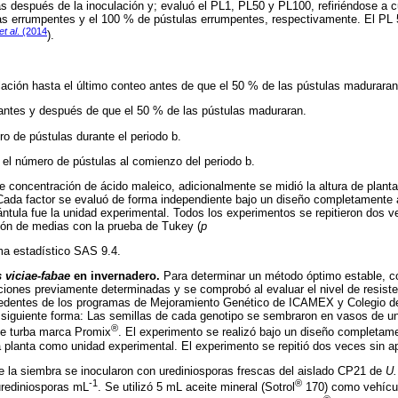
s después de la inoculación y; evaluó el PL1, PL50 y PL100, refiriéndose a 
las errumpentes y el 100 % de pústulas errumpentes, respectivamente. El PL 
et al
. (2014
).
ación hasta el último conteo antes de que el 50 % de las pústulas maduraran
antes y después de que el 50 % de las pústulas maduraran.
o de pústulas durante el periodo b.
el número de pústulas al comienzo del periodo b.
e concentración de ácido maleico, adicionalmente se midió la altura de planta
Cada factor se evaluó de forma independiente bajo un diseño completamente 
ántula fue la unidad experimental. Todos los experimentos se repitieron dos ve
ión de medias con la prueba de Tukey (
p
ama estadístico SAS 9.4.
viciae-fabae
en invernadero.
Para determinar un método óptimo estable, con
ciones previamente determinadas y se comprobó al evaluar el nivel de resist
cedentes de los programas de Mejoramiento Genético de ICAMEX y Colegio d
a siguiente forma: Las semillas de cada genotipo se sembraron en vasos de u
®
fue turba marca Promix
. El experimento se realizó bajo un diseño completam
na planta como unidad experimental. El experimento se repitió dos veces sin ap
e la siembra se inocularon con urediniosporas frescas del aislado CP21 de
U.
-1
®
rediniosporas mL
. Se utilizó 5 mL aceite mineral (Sotrol
170) como vehícul