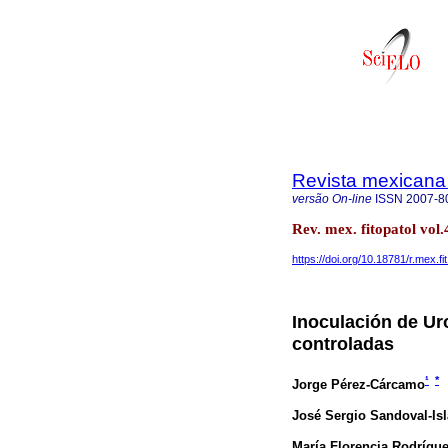
Revista mexicana 
versão On-line
ISSN
2007-8
Rev. mex. fitopatol vo
https://doi.org/10.18781/r.mex.fi
Inoculación de Ur
controladas
¹
*
Jorge Pérez-Cárcamo
José Sergio Sandoval-Isl
María Florencia Rodrígue