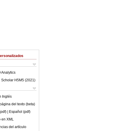
Personalizados
 Analytics
 Scholar H5M5 (
2021
)
en
Inglés
ágina del texto (beta)
(pdf)
| Español (pdf)
lo en XML
cias del artículo