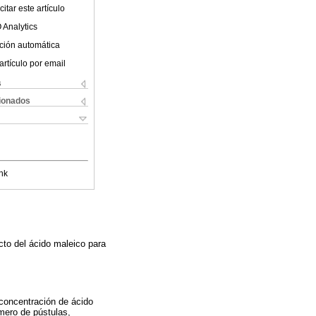
itar este artículo
 Analytics
ción automática
artículo por email
s
cionados
nk
cto del ácido maleico para
 concentración de ácido
úmero de pústulas,