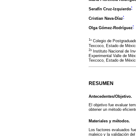
¹
Serafín Cruz-Izquierdo
¹
Cristian Nava-Díaz
¹
Olga Gómez-Rodríguez
1
¹ Colegio de Postgraduad
Texcoco, Estado de Méxic
2
² Instituto Nacional de I
Experimental Valle de Méx
Texcoco, Estado de Méxic
RESUMEN
Antecedentes/Objetivo.
El objetivo fue evaluar te
obtener un método eficient
Materiales y métodos.
Los factores evaluados fue
maleico y la validación de