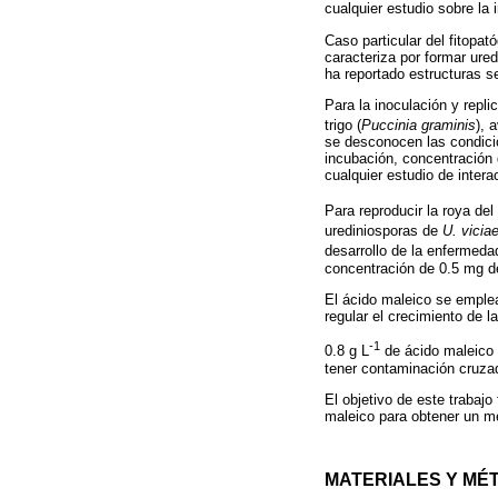
cualquier estudio sobre la 
Caso particular del fitopa
caracteriza por formar ured
ha reportado estructuras s
Para la inoculación y repl
trigo (
Puccinia graminis
), 
se desconocen las condici
incubación, concentración 
cualquier estudio de intera
Para reproducir la roya de
urediniosporas de
U. vicia
desarrollo de la enfermeda
concentración de 0.5 mg d
El ácido maleico se emplea
regular el crecimiento de l
-1
0.8 g L
de ácido maleico 
tener contaminación cruza
El objetivo de este trabaj
maleico para obtener un mé
MATERIALES Y MÉ