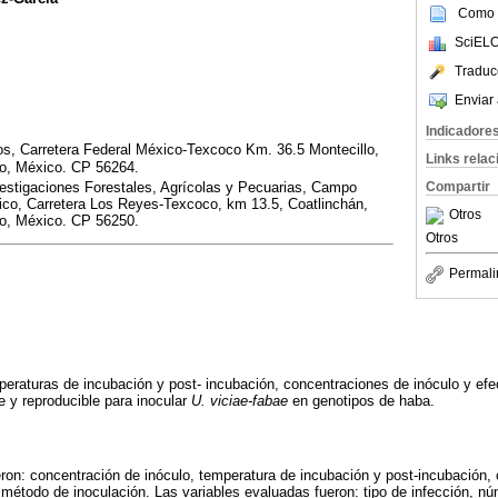
Como c
SciELO
Traduc
Enviar 
Indicadore
os, Carretera Federal México-Texcoco Km. 36.5 Montecillo,
Links rela
o, México. CP 56264.
Compartir
nvestigaciones Forestales, Agrícolas y Pecuarias, Campo
ico, Carretera Los Reyes-Texcoco, km 13.5, Coatlinchán,
Otros
o, México. CP 56250.
Otros
Permali
mperaturas de incubación y post- incubación, concentraciones de inóculo y efe
e y reproducible para inocular
U. viciae-fabae
en genotipos de haba.
ron: concentración de inóculo, temperatura de incubación y post-incubación,
l método de inoculación. Las variables evaluadas fueron: tipo de infección, n