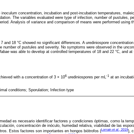
 inoculum concentration, incubation and post-incubation temperatures, maleic
dation. The variables evaluated were type of infection, number of pustules, pe
period. Analysis of variance and comparison of means were performed using t
 7 and 18 °C showed no significant differences. A urediniospore concentration
 the number of pustules and severity. No symptoms were observed in the uncon
-fabae
was able to develop at controlled temperatures of 18 and 22 °C, and at
6
-1
chieved with a concentration of 3 × 10
urediniospores per mL
at an incubati
imal conditions; Sporulation; Infection type
ermedad es necesario identificar factores y condiciones óptimas, como la temp
culación, concentración de inóculo, humedad relativa, viabilidad de las espor
Lorrain
et al
., 2019
otros. Estos factores son importantes en hongos biótrofos (
), 