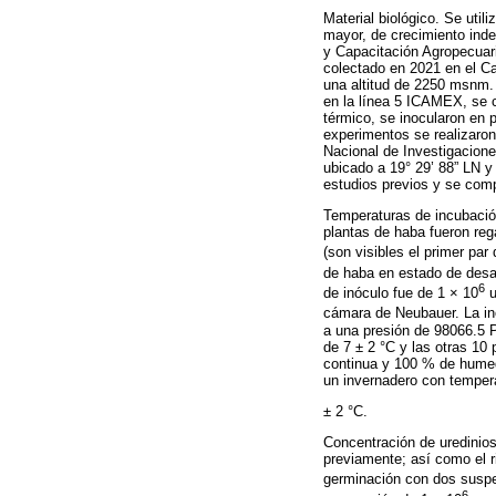
Material biológico. Se uti
mayor, de crecimiento inde
y Capacitación Agropecuar
colectado en 2021 en el Ca
una altitud de 2250 msnm. 
en la línea 5 ICAMEX, se c
térmico, se inocularon en 
experimentos se realizaro
Nacional de Investigacion
ubicado a 19° 29’ 88” LN 
estudios previos y se com
Temperaturas de incubació
plantas de haba fueron rega
(son visibles el primer par 
de haba en estado de desar
6
de inóculo fue de 1 × 10
u
cámara de Neubauer. La in
a una presión de 98066.5 P
de 7 ± 2 °C y las otras 10
continua y 100 % de humeda
un invernadero con temper
± 2 °C.
Concentración de uredinios
previamente; así como el r
germinación con dos suspen
6