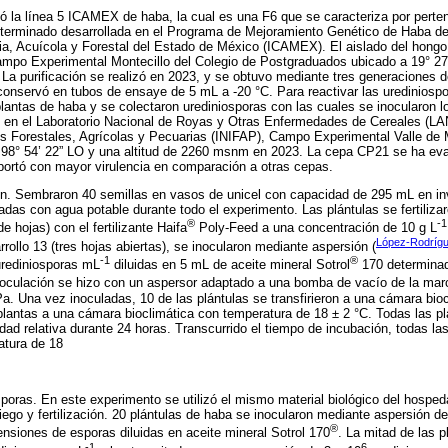
lizó la línea 5 ICAMEX de haba, la cual es una F6 que se caracteriza por pert
terminado desarrollada en el Programa de Mejoramiento Genético de Haba del 
ia, Acuícola y Forestal del Estado de México (ICAMEX). El aislado del hongo
mpo Experimental Montecillo del Colegio de Postgraduados ubicado a 19° 27'
La purificación se realizó en 2023, y se obtuvo mediante tres generaciones 
onservó en tubos de ensaye de 5 mL a -20 °C. Para reactivar las urediniosp
plantas de haba y se colectaron urediniosporas con las cuales se inocularon 
n en el Laboratorio Nacional de Royas y Otras Enfermedades de Cereales (LA
es Forestales, Agrícolas y Pecuarias (INIFAP), Campo Experimental Valle 
y 98° 54’ 22” LO y una altitud de 2260 msnm en 2023. La cepa CP21 se ha e
portó con mayor virulencia en comparación a otras cepas.
n. Sembraron 40 semillas en vasos de unicel con capacidad de 295 mL en in
das con agua potable durante todo el experimento. Las plántulas se fertilizaro
®
-1
de hojas) con el fertilizante Haifa
Poly-Feed a una concentración de 10 g L
López-Rodrígu
rollo 13 (tres hojas abiertas), se inocularon mediante aspersión (
-1
®
rediniosporas mL
diluidas en 5 mL de aceite mineral Sotrol
170 determinad
oculación se hizo con un aspersor adaptado a una bomba de vacío de la ma
a. Una vez inoculadas, 10 de las plántulas se transfirieron a una cámara bio
 plantas a una cámara bioclimática con temperatura de 18 ± 2 °C. Todas las pl
d relativa durante 24 horas. Transcurrido el tiempo de incubación, todas las
atura de 18
poras. En este experimento se utilizó el mismo material biológico del hosped
iego y fertilización. 20 plántulas de haba se inocularon mediante aspersión d
®
siones de esporas diluidas en aceite mineral Sotrol 170
. La mitad de las p
-1
6