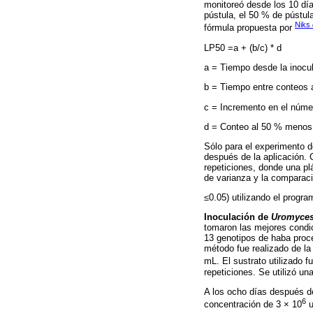
monitoreó desde los 10 día
pústula, el 50 % de pústu
Niks
fórmula propuesta por
LP50 =a + (b/c) * d
a = Tiempo desde la inocul
b = Tiempo entre conteos 
c = Incremento en el númer
d = Conteo al 50 % menos 
Sólo para el experimento d
después de la aplicación. 
repeticiones, donde una pl
de varianza y la comparac
≤
0.05) utilizando el progr
Inoculación de
Uromyces 
tomaron las mejores condi
13 genotipos de haba pro
método fue realizado de l
mL. El sustrato utilizado 
repeticiones. Se utilizó u
A los ocho días después d
6
concentración de 3 × 10
u