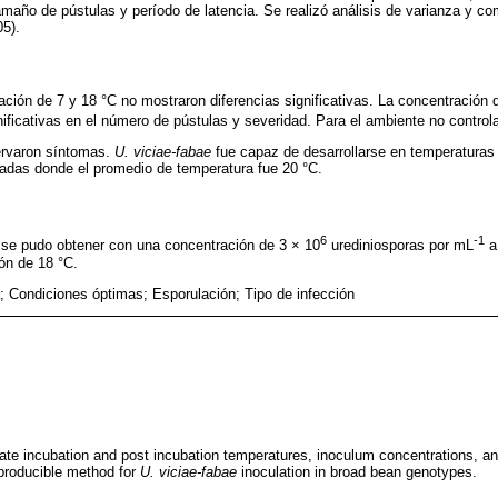
amaño de pústulas y período de latencia. Se realizó análisis de varianza y 
5).
ción de 7 y 18 °C no mostraron diferencias significativas. La concentración 
ificativas en el número de pústulas y severidad. Para el ambiente no control
ervaron síntomas.
U. viciae-fabae
fue capaz de desarrollarse en temperaturas 
ladas donde el promedio de temperatura fue 20 °C.
6
-1
e se pudo obtener con una concentración de 3 × 10
urediniosporas por mL
a
ón de 18 °C.
a; Condiciones óptimas; Esporulación; Tipo de infección
ate incubation and post incubation temperatures, inoculum concentrations, and
eproducible method for
U. viciae-fabae
inoculation in broad bean genotypes.