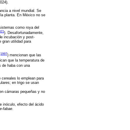
2024).
ncia a nivel mundial. Se
e la planta. En México no se
osistemas como roya del
021
). Desafortunadamente,
e incubación y post-
 gran utilidad para
(1997
) mencionan que las
dican que la temperatura de
as de haba con una
e cereales lo emplean para
ulares; en trigo se usan
a en cámaras pequeñas y no
 inóculo, efecto del ácido
ae-fabae
.