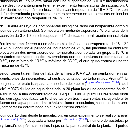
diniosporas mL
y la otra mitad con una suspensión de 3 × 10
urediniospor
o se describió anteriormente en el experimento temperaturas de incubación. 
cadas dentro de una cámara bioclimática con temperatura de 18 ± 2 °C, luz c
cual fue determinada previamente en el experimento de temperaturas de incuba
 un invernadero con temperatura de 18 ± 2 °C.
ón. En este ensayo los componentes biológicos tanto del hospedante como d
scritos con anterioridad. Se inocularon mediante aspersión, 40 plántulas de
6
-1
spensión de 3 × 10
urediniosporas mL
diluidas en 5 mL aceite mineral Sotr
ántulas se transfirieron a una cámara bioclimática con temperatura de 18 ± 2
e 24 h. Concluido el periodo de incubación de 24 h, las plántulas se dividier
olocaron en dos invernaderos con temperatura controlada; un grupo a 18 °C ± 
restantes estuvieron en dos invernaderos con temperaturas no controladas; 
0 °C, una mínima de 10 °C y máxima de 35 ºC, el otro grupo estuvo a una te
y máxima de 42 ºC.
leico. Sesenta semillas de haba de la línea 5 ICAMEX, se sembraron en vas
®
ondiciones de invernadero. El sustrato utilizado fue turba marca Promix
. U
López-Rodríguez, 2014
rgencia, el brote traspasa la superficie del suelo) (
), se
®
ich
M0375 diluido en agua destilada, a 20 plántulas a una concentración de 
-1
e solución, a una concentración de 0.9 g L
. Las 20 plántulas restantes sirv
as con agua destilada. En total se tuvieron tres tratamientos incluyendo el te
 fueron con agua potable. Las plántulas fueron inoculadas, y sometidas a una
, temperatura determinada en el experimento anterior.
curridos 15 días desde la inoculación, en cada experimento se realizó la eval
takman
et al
. (1962
Sillero
et al
. (2000
) adaptada a haba por
), número de pústulas, p
) y tamaño de pústulas en tres hojas de la parte central de la planta. El perío