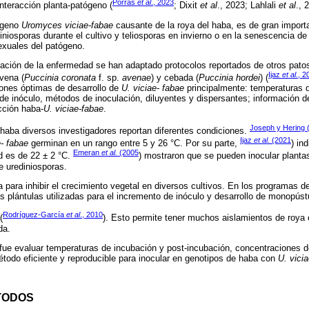
Porras
et al
., 2023
interacción planta-patógeno (
; Dixit
et al
., 2023; Lahlali
et al
., 
tógeno
Uromyces viciae-fabae
causante de la roya del haba, es de gran importa
iniosporas durante el cultivo y teliosporas en invierno o en la senescencia d
exuales del patógeno.
icación de la enfermedad se han adaptado protocolos reportados de otros pat
Ijaz
et al.
, 2
avena (
Puccinia coronata
f. sp.
avenae
) y cebada (
Puccinia hordei
) (
ones óptimas de desarrollo de
U. viciae- fabae
principalmente: temperaturas d
de inóculo, métodos de inoculación, diluyentes y dispersantes; información de
cción haba-
U. viciae-fabae
.
Joseph y Hering 
l haba diversos investigadores reportan diferentes condiciones.
Ijaz
et al.
(2021
e- fabae
germinan en un rango entre 5 y 26 °C. Por su parte,
) in
Emeran
et al.
(2005
d es de 22 ± 2 °C.
) mostraron que se pueden inocular plant
e urediniosporas.
 para inhibir el crecimiento vegetal en diversos cultivos. En los programas d
as plántulas utilizadas para el incremento de inóculo y desarrollo de monopúst
Rodríguez-García
et al
., 2010
(
). Esto permite tener muchos aislamientos de roy
da.
o fue evaluar temperaturas de incubación y post-incubación, concentraciones de
todo eficiente y reproducible para inocular en genotipos de haba con
U. vici
TODOS