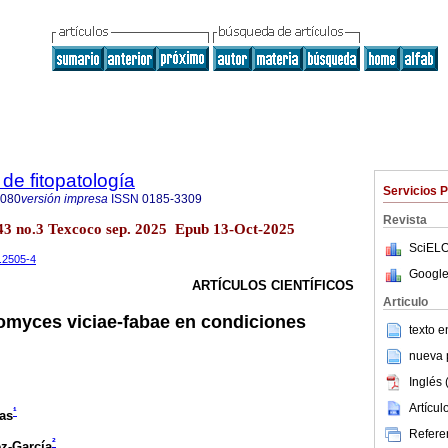
de fitopatología
Servicios 
8080
versión impresa
ISSN
0185-3309
Revista
l.43 no.3 Texcoco sep. 2025 Epub 13-Oct-2025
SciELO
t.2505-4
Google
ARTÍCULOS CIENTÍFICOS
Articulo
omyces viciae-fabae en condiciones
texto 
nueva p
Inglés 
Artícu
¹
as
Referen
²
z-García