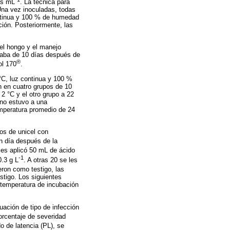
as mL
. La técnica para
Una vez inoculadas, todas
ontinua y 100 % de humedad
ción. Posteriormente, las
el hongo y el manejo
 haba de 10 días después de
®
ol 170
.
 °C, luz continua y 100 %
on en cuatro grupos de 10
2 °C y el otro grupo a 22
uno estuvo a una
mperatura promedio de 24
os de unicel con
n día después de la
 les aplicó 50 mL de ácido
-1
0.3 g L
. A otras 20 se les
ieron como testigo, las
stigo. Los siguientes
 temperatura de incubación
uación de tipo de infección
orcentaje de severidad
do de latencia (PL), se