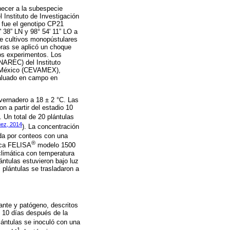
enecer a la subespecie
Instituto de Investigación
 fue el genotipo CP21
 38” LN y 98° 54' 11” LO a
de cultivos monopústulares
oras se aplicó un choque
los experimentos. Los
NAREC) del Instituto
de México (CEVAMEX),
valuado en campo en
vernadero a 18 ± 2 °C. Las
n a partir del estadio 10
. Un total de 20 plántulas
ez, 2014
). La concentración
a por conteos con una
®
rca FELISA
modelo 1500
climática con temperatura
ántulas estuvieron bajo luz
 plántulas se trasladaron a
ante y patógeno, descritos
e 10 días después de la
lántulas se inoculó con una
-1