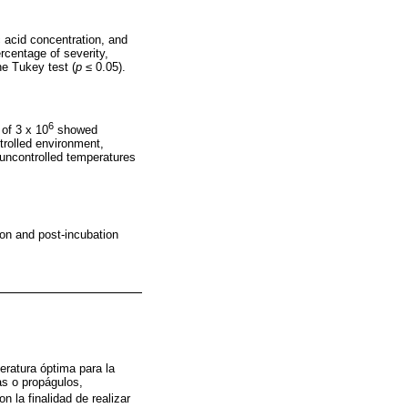
 acid concentration, and
rcentage of severity,
he Tukey test (
p
≤ 0.05).
6
 of 3 x 10
showed
trolled environment,
 uncontrolled temperatures
on and post-incubation
eratura óptima para la
as o propágulos,
con la finalidad de realizar