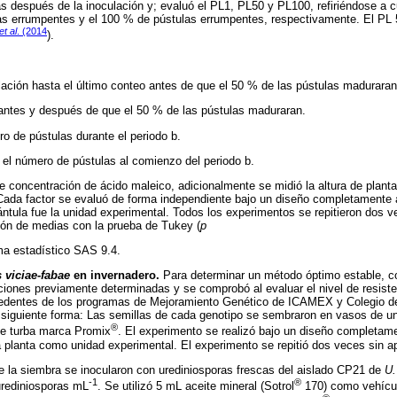
s después de la inoculación y; evaluó el PL1, PL50 y PL100, refiriéndose a 
las errumpentes y el 100 % de pústulas errumpentes, respectivamente. El PL 
et al
. (2014
).
ación hasta el último conteo antes de que el 50 % de las pústulas maduraran
antes y después de que el 50 % de las pústulas maduraran.
o de pústulas durante el periodo b.
el número de pústulas al comienzo del periodo b.
e concentración de ácido maleico, adicionalmente se midió la altura de planta
Cada factor se evaluó de forma independiente bajo un diseño completamente 
ántula fue la unidad experimental. Todos los experimentos se repitieron dos ve
ión de medias con la prueba de Tukey (
p
ama estadístico SAS 9.4.
viciae-fabae
en invernadero.
Para determinar un método óptimo estable, con
ciones previamente determinadas y se comprobó al evaluar el nivel de resist
cedentes de los programas de Mejoramiento Genético de ICAMEX y Colegio d
a siguiente forma: Las semillas de cada genotipo se sembraron en vasos de u
®
fue turba marca Promix
. El experimento se realizó bajo un diseño completam
na planta como unidad experimental. El experimento se repitió dos veces sin ap
e la siembra se inocularon con urediniosporas frescas del aislado CP21 de
U.
-1
®
rediniosporas mL
. Se utilizó 5 mL aceite mineral (Sotrol
170) como vehícul