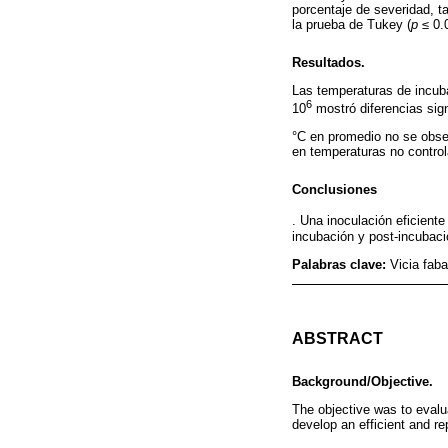
porcentaje de severidad, t
la prueba de Tukey (
p
≤ 0.0
Resultados.
Las temperaturas de incuba
6
10
mostró diferencias sign
°C en promedio no se obs
en temperaturas no contro
Conclusiones
. Una inoculación eficient
incubación y post-incubaci
Palabras clave:
Vicia fab
ABSTRACT
Background/Objective.
The objective was to evalu
develop an efficient and r