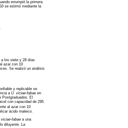
cuando errumpió la primera
50 se estimó mediante la
.
 a los siete y 28 días
al azar con 10
ces. Se realizó un análisis
fiable y replicable se
encia a
U. viciae-fabae
en
e Postgraduados. El
nicel con capacidad de 295
ente al azar con 10
licar ácido maleico.
 viciae-fabae
a una
o diluyente. La