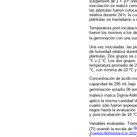
suspensión de 1 × 10
ure
inoculación se realizó com
las plántulas fueron colo
relativa durante 24 h, la 
plántulas se trasladaron a
Temperatura post-incubaci
fueron los mismos a los de
la germinación con una su
Una vez inoculadas, las pl
de humedad relativa durant
plántulas. Dos grupos se c
°C ± 2 °C. Los dos grupos 
temperatura promedio de 2
°C, con mínima de 10 ºC 
Concentración de ácido ma
capacidad de 295 mL bajo c
germinación estadío 06 (eme
maleico marca Sigma-Aldr
aplicó la misma cantidad d
cuales sólo fueron asperjad
riegos hasta la evaluación
y post-incubación de 18 °C
Variables evaluadas. Trans
S
(TI) usando la escala de
Fragoso-Benhumea
et al.
2022
(