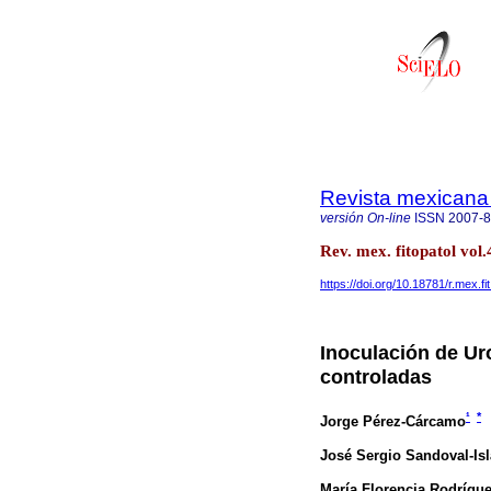
Revista mexicana 
versión On-line
ISSN
2007-
Rev. mex. fitopatol vo
https://doi.org/10.18781/r.mex.fi
Inoculación de Ur
controladas
¹
*
Jorge Pérez-Cárcamo
José Sergio Sandoval-Isl
María Florencia Rodrígue