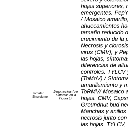
hojas superiores, 
emergentes. Pep
/ Mosaico amarill
ahuecamientos haci
tamaño reducido de
crecimiento de la
Necrosis y cloros
virus (CMV), y Pe
las hojas, síntom
diferencias de alt
controles. TYLCV 
(ToMoV) / Síntoma
amarillamiento y 
ToRMV/ Mosaico ama
Begomovirus (ver
Tomate/
síntomas en la
Sinergismo
hojas. CMV, Capsi
Figura 1).
Groundnut bud nec
Manchas y anillos 
necrosis junto co
las hojas. TYLCV, 