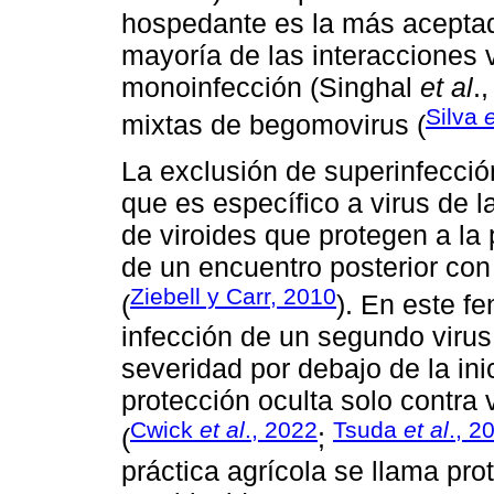
hospedante es la más aceptada
mayoría de las interacciones 
monoinfección (Singhal
et al
.
Silva
e
mixtas de begomovirus (
La exclusión de superinfecció
que es específico a virus de 
de viroides que protegen a la
de un encuentro posterior co
Ziebell y Carr, 2010
(
). En este f
infección de un segundo viru
severidad por debajo de la ini
protección oculta solo contra 
Cwick
et al
., 2022
Tsuda
et al
., 2
(
;
práctica agrícola se llama pro