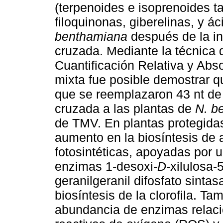
(terpenoides e isoprenoides ta
filoquinonas, giberelinas, y á
benthamiana
después de la in
cruzada. Mediante la técnica d
Cuantificación Relativa y Abs
mixta fue posible demostrar 
que se reemplazaron 43 nt de 
cruzada a las plantas de
N. b
de TMV. En plantas protegida
aumento en la biosíntesis de 
fotosintéticas, apoyadas por 
enzimas 1-desoxi-
D
-xilulosa
geranilgeranil difosfato sint
biosíntesis de la clorofila. T
abundancia de enzimas relac