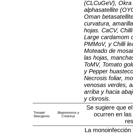
(CLCuGeV), Okra 
alphasatellite (OY
Oman betasatelli
curvatura, amarill
hojas. CaCV, Chill
Large cardamom c
PMMoV, y Chilli lea
Moteado de mosaic
las hojas, manchas
ToMV, Tomato gol
y Pepper huasteco
Necrosis foliar, m
venosas verdes, a
arriba y hacia aba
y clorosis.
Se sugiere que el
Tomate/
Begomovirus y
ocurren en las
Sinergismo
Crinivirus
re
La monoinfección