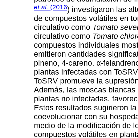
et al
. (2016
) investigaron las a
de compuestos volátiles en to
circulativo como
Tomato sever
circulativo como
Tomato chlor
compuestos individuales mostr
emitieron cantidades signific
pineno, 4-careno, α-felandreno
plantas infectadas con ToSRV,
ToSRV promueve la supresión 
Además, las moscas blancas p
plantas no infectadas, favore
Estos resultados sugirieron la
coevolucionar con su hosped
medio de la modificación de l
compuestos volátiles en plant