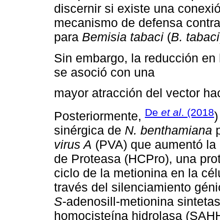
discernir si existe una conexi
mecanismo de defensa contra 
para
Bemisia tabaci
(
B. tabaci
Sin embargo, la reducción en 
se asoció con una
mayor atracción del vector ha
De
et al
. (2018
Posteriormente,
)
sinérgica de
N. benthamiana
virus A
(PVA) que aumentó la
de Proteasa (HCPro), una prot
ciclo de la metionina en la c
través del silenciamiento gén
S
-adenosill-metionina sintet
homocisteína hidrolasa (SAHH