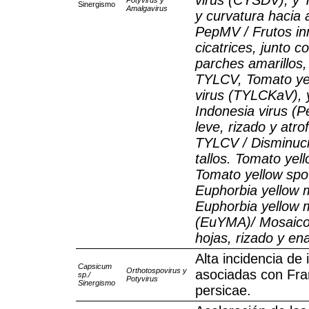
virus (CYSDV), y 
Potyvirus y
Sinergismo
Amalgavirus
y curvatura hacia 
PepMV / Frutos in
cicatrices, junto 
parches amarillos,
TYLCV, Tomato yel
virus (TYLCKaV), y
Indonesia virus (P
leve, rizado y atro
TYLCV / Disminució
tallos. Tomato yel
Tomato yellow spot
Euphorbia yellow 
Euphorbia yellow m
(EuYMA)/ Mosaico
hojas, rizado y en
Alta incidencia de 
Capsicum
Orthotospovirus y
asociadas con Fran
sp./
Potyvirus
Sinergismo
persicae.