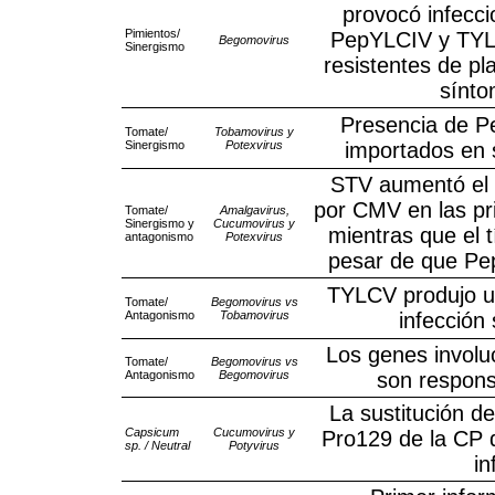
provocó infecc
Pimientos/
PepYLCIV y TYLC
Begomovirus
Sinergismo
resistentes de pl
sínto
Presencia de 
Tomate/
Tobamovirus y
Sinergismo
Potexvirus
importados en 
STV aumentó el t
por CMV en las pri
Tomate/
Amalgavirus,
Sinergismo y
Cucumovirus y
mientras que el 
antagonismo
Potexvirus
pesar de que Pe
TYLCV produjo un
Tomate/
Begomovirus vs
Antagonismo
Tobamovirus
infección
Los genes involuc
Tomate/
Begomovirus vs
Antagonismo
Begomovirus
son respons
La sustitución d
Capsicum
Cucumovirus y
Pro129 de la CP 
sp. / Neutral
Potyvirus
in