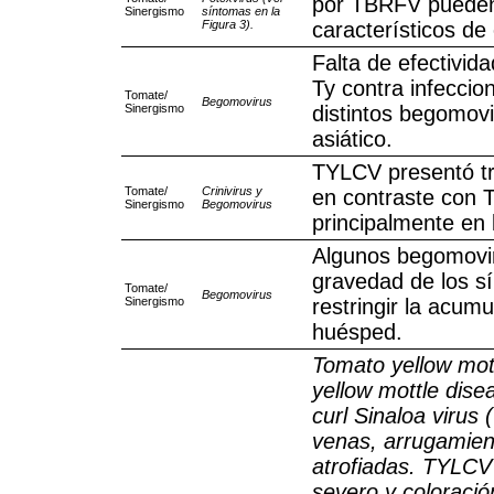
por TBRFV pueden
Sinergismo
síntomas en la
Figura 3).
característicos d
Falta de efectivid
Ty contra infecci
Tomate/
Begomovirus
Sinergismo
distintos begomovi
asiático.
TYLCV presentó tro
Tomate/
Crinivirus y
en contraste con 
Sinergismo
Begomovirus
principalmente en l
Algunos begomovi
gravedad de los s
Tomate/
Begomovirus
Sinergismo
restringir la acumu
huésped.
Tomato yellow mot
yellow mottle dis
curl Sinaloa virus
venas, arrugamien
atrofiadas. TYLCV
severo y coloració