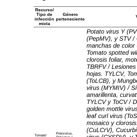
Recurso/
Tipo de
Género
infección
perteneciente
mixta
Potato virus Y (PV
(PepMV), y STV / 
manchas de color 
Tomato spotted wi
clorosis foliar, m
TBRFV / Lesiones l
hojas. TYLCV, Toma
(ToLCB), y Mungbe
virus (MYMIV) / S
amarillenta, curvat
TYLCV y ToCV / D
golden mottle vir
leaf curl virus (T
mosaico y clorosis
(CuLCrV), Cucurbit
Potexvirus,
Tomate/