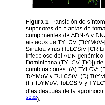
Figura 1
Transición de síntom
superiores de plantas de toma
componentes de ADN-A y DNA-
aislados de TYLCV (ToYMoV-[C
Sinaloa virus (ToLCSiV-[CR:Li
infeccioso del ADN genómico
Dominicana (TYLCV-[DO]) de f
combinaciones. (A) TYLCV; (B)
ToYMoV y ToLCSiV; (D) ToYM
(F) ToYMoV, ToLCSiV y TYLCV.
días después de la agroinocu
2022
).