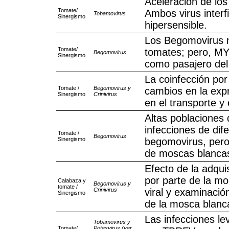
Aceleración de los
Tomate/
Ambos virus interf
Tobamovirus
Sinergismo
hipersensible.
Los Begomovirus n
Tomate/
tomates; pero, MY
Begomovirus
Sinergismo
como pasajero del
La coinfección po
Tomate /
Begomovirus y
cambios en la exp
Sinergismo
Crinivirus
en el transporte y
Altas poblaciones 
infecciones de dif
Tomate /
Begomovirus
Sinergismo
begomovirus, pero
de moscas blancas
Efecto de la adqu
por parte de la mo
Calabaza y
Begomovirus y
tomate /
Crinivirus
viral y examinación
Sinergismo
de la mosca blanc
Las infecciones l
Tobamovirus y
Tomate/
Potexvirus (ver