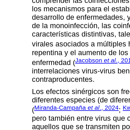
comprender las coinfecciones v
los mecanismos para el establ
desarrollo de enfermedades, y
de la monoinfección, las coin
características distintivas, t
virales asociados a múltiples
repentina y el aumento de los 
Jacobson
et al
., 20
enfermedad (
interrelaciones virus-virus ben
contraproducentes.
Los efectos sinérgicos son fr
diferentes especies (de difer
Miranda-Campaña
et al
., 2024
K
(
;
pero también entre virus que 
aquellos que se transmiten p