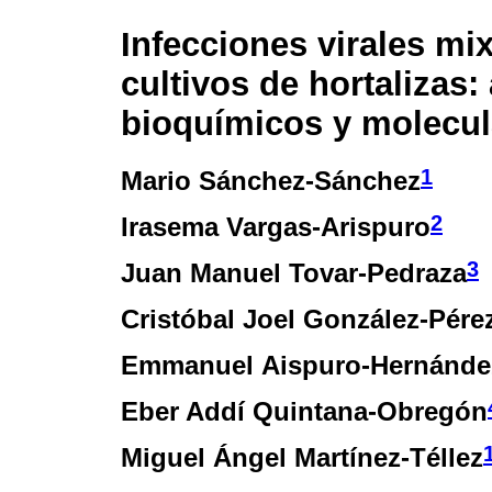
Infecciones virales mi
cultivos de hortalizas:
bioquímicos y molecul
1
Mario Sánchez-Sánchez
2
Irasema Vargas-Arispuro
3
Juan Manuel Tovar-Pedraza
Cristóbal Joel González-Pére
Emmanuel Aispuro-Hernánde
Eber Addí Quintana-Obregón
Miguel Ángel Martínez-Téllez