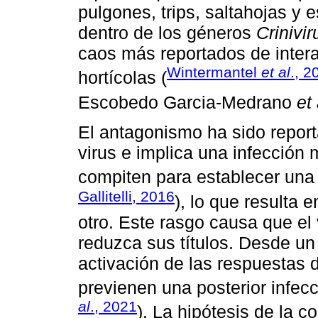
pulgones, trips, saltahojas y 
dentro de los géneros
Crinivir
caos más reportados de intera
Wintermantel
et al
., 2
hortícolas (
Escobedo Garcia-Medrano
et 
El antagonismo ha sido repor
virus e implica una infección 
compiten para establecer una i
Gallitelli, 2016
), lo que resulta 
otro. Este rasgo causa que el
reduzca sus títulos. Desde un 
activación de las respuestas
previenen una posterior infecc
al
., 2021
). La hipótesis de la 