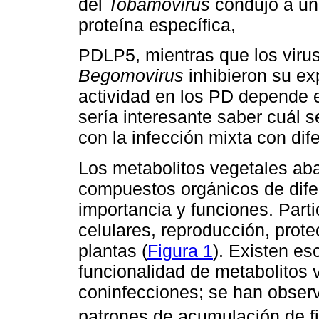
del
Tobamovirus
condujo a un
proteína específica,
PDLP5, mientras que los virus
Begomovirus
inhibieron su ex
actividad en los PD depende e
sería interesante saber cuál 
con la infección mixta con dif
Los metabolitos vegetales ab
compuestos orgánicos de dife
importancia y funciones. Parti
celulares, reproducción, prot
plantas (
Figura 1
). Existen es
funcionalidad de metabolitos 
coninfecciones; se han observ
patrones de acumulación de fi