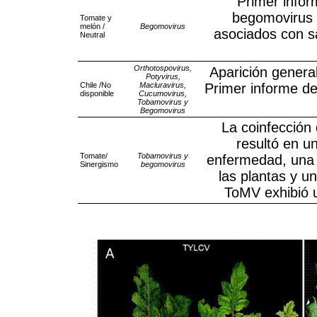
Primer infor
begomovirus b
Tomate y
melón /
Begomovirus
asociados con s
Neutral
Orthotospovirus,
Aparición genera
Potyvirus,
Chile /No
Macluravirus,
Primer informe de
disponible
Cucumovirus,
Tobamovirus y
Begomovirus
La coinfecció
resultó en u
Tomate/
Tobamovirus y
enfermedad, una 
Sinergismo
begomovirus
las plantas y u
ToMV exhibió u