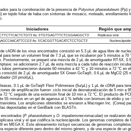
ados para la corroboración de la presencia de
Potyvirus phaseoluteum
(Pp) 
) en tejido foliar de haba con síntomas de mosaico, moteado, enrollamiento f
to.
Iniciadores
Región que ampl
GCTTCTTCACTCTGT3’ As: 5’TGTGAGTTTCTCGGAAGGCT3’
Replicasa viral
GAAGCCAACATTCCG3’ As: 5’CACGGTTGACATCTCCTGCT3’
Nucleocápside
 de cADN de los virus encontrados consistió en 5.3 μL de agua libre de nucle
l para tener un volumen final de 7.3 μL que se incubaron por 5 minutos a 70 °
lo. Posteriormente, se preparó una mezcla de 2 μL de amortiguador RT-5X, 0.
ptase; se adicionaron 2.7 μL de esta mezcla a cada tubo de reacción incuba
os tubos permanecieron durante 60 minutos a 42 °C y 10 minutos a 72 °C en el
 consistió de 2 μL de amortiguador 5X Green GoTaq®, 0.6 μL de MgCl2 (25
ebador (10 pmol/μL),
cleasas, 0.1 μL de GoTaq® Flexi Polimerase (5u/μL) y 1 μL de cDNA para tene
iones de amplificación fueron: ciclo inicial de desnaturalización de 5 min a 9
 a 72 °C seguido de una extensión final de 10 min a 72 °C. El producto de P
nte 55 minutos en un gel de agarosa al 1 % teñido con bromuro de etidio y se 
travioleta. Los amplicones obtenidos se enviaron a Macrogen Inc. (Corea) pa
n las depositadas en el GenBank con BLASTn.
 encontrados (
P. phaseoluteum
y
O. impatiensnecromaculae
) se realizaron do
eplicasa viral y el que codifica la nucleocápside. Los genomas completos de 
lW en MEGA X. Este alineamiento incluyó secuencias de genomas completos 
a especie diferente pero dentro del mismo género, y de una especie de un gé