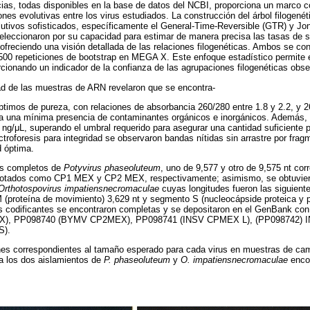
ias, todas disponibles en la base de datos del NCBI, proporciona un marco co
iones evolutivas entre los virus estudiados. La construcción del árbol filogené
lutivos sofisticados, específicamente el General-Time-Reversible (GTR) y Jo
leccionaron por su capacidad para estimar de manera precisa las tasas de s
, ofreciendo una visión detallada de las relaciones filogenéticas. Ambos se co
500 repeticiones de bootstrap en MEGA X. Este enfoque estadístico permite e
rcionando un indicador de la confianza de las agrupaciones filogenéticas obs
ad de las muestras de ARN revelaron que se encontra-
ptimos de pureza, con relaciones de absorbancia 260/280 entre 1.8 y 2.2, y 2
dica una mínima presencia de contaminantes orgánicos e inorgánicos. Además,
0 ng/μL, superando el umbral requerido para asegurar una cantidad suficiente p
ctroforesis para integridad se observaron bandas nítidas sin arrastre por fra
d óptima.
as completos de
Potyvirus phaseoluteum
, uno de 9,577 y otro de 9,575 nt cor
denotados como CP1 MEX y CP2 MEX, respectivamente; asimismo, se obtuvier
Orthotospovirus impatiensnecromaculae
cuyas longitudes fueron las siguient
M (proteína de movimiento) 3,629 nt y segmento S (nucleocápside proteica y 
nes codificantes se encontraron completas y se depositaron en el GenBank co
), PP098740 (BYMV CP2MEX), PP098741 (INSV CPMEX L), (PP098742)
S).
nes correspondientes al tamaño esperado para cada virus en muestras de ca
a los dos aislamientos de
P. phaseoluteum
y
O. impatiensnecromaculae
enco