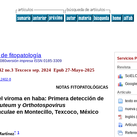
de fitopatología
Servicios 
8080
versión impresa
ISSN
0185-3309
Revista
l.42 no.3 Texcoco sep. 2024 Epub 27-Mayo-2025
SciELO
t.2402-8
Google
NOTAS FITOPATOLÓGICAS
Articulo
el viroma en haba: Primera detección de
texto 
luteum
y
Orthotospovirus
nueva p
aculae
en Montecillo, Texcoco, México
Inglés 
Artícu
Referen
*
1
artínez