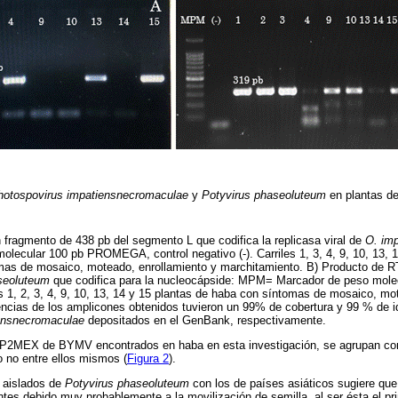
hotospovirus impatiensnecromaculae
y
Potyvirus phaseoluteum
en plantas d
fragmento de 438 pb del segmento L que codifica la replicasa viral de
O. im
ecular 100 pb PROMEGA, control negativo (-). Carriles 1, 3, 4, 9, 10, 13, 
mas de mosaico, moteado, enrollamiento y marchitamiento. B) Producto de 
seoluteum
que codifica para la nucleocápside: MPM= Marcador de peso mo
les 1, 2, 3, 4, 9, 10, 13, 14 y 15 plantas de haba con síntomas de mosaico, mo
ncias de los amplicones obtenidos tuvieron un 99% de cobertura y 99 % de i
ensnecromaculae
depositados en el GenBank, respectivamente.
2MEX de BYMV encontrados en haba en esta investigación, se agrupan con
o no entre ellos mismos (
Figura 2
).
 aislados de
Potyvirus phaseoluteum
con los de países asiáticos sugiere que 
ntes debido muy probablemente a la movilización de semilla, al ser ésta el pr