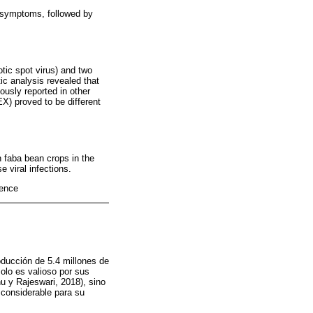
d symptoms, followed by
tic spot virus) and two
ic analysis revealed that
usly reported in other
proved to be different
n faba bean crops in the
 viral infections.
gence
oducción de 5.4 millones de
olo es valioso por sus
u y Rajeswari, 2018), sino
 considerable para su