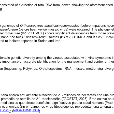
consisted of extraction of total RNA from leaves showing the aforementione
g.
ete genomes of
Orthotospovirus impatiensnecromaculae
(before impatiens necro
haseoluteum
(before bean yellow mosaic virus) were obtained. The phylogenet
snecromaculae
(INSV CPMEX) shows significant divergences from those previo
r hand, the two
P. phaseoluteum
isolates (BYMV CP1MEX and BYMV CP2MEX) 
ted to isolates reported in Sudan and Iran.
derable genetic diversity among the viruses associated with viral symptoms i
e importance of accurate identification for the management and control of these
on Sequencing; Potyvirus; Orthotospovirus; RNA; mosaic; mottle; viral diver
 de haba abarca actualmente alrededor de 2.5 millones de hectáreas con una pr
 promedio de semilla de 2.1 toneladas/ha (FAOSTAT, 2023). Este cultivo no s
 medicinales que ofrece beneficios significativos para la salud humana (Prabh
ón económica. Sin embargo, los virus fitopatógenos representan una amenaza
l
., 2022
Makkouk
et al
., 1994
); (
).