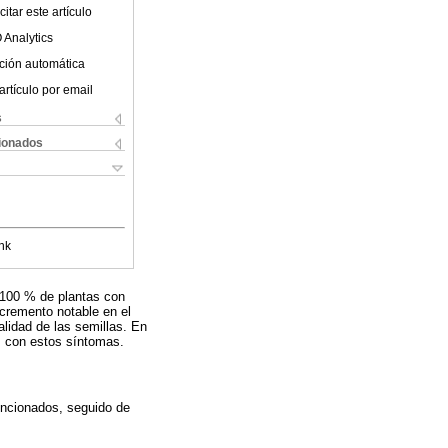
itar este artículo
 Analytics
ción automática
artículo por email
s
cionados
nk
 100 % de plantas con
cremento notable en el
alidad de las semillas. En
as con estos síntomas.
encionados, seguido de