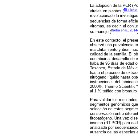
La adopción de la PCR (Pol
Binnicker
virales en plantas (
revolucionado la investig
secuencias de forma eficie
viromas, es decir, el conj
Barba
et al
., 2014
su manejo (
En este contexto, el pres
observó una prevalencia to
marchitamiento y disminuci
calidad de la semilla. El o
contribuir al desarrollo de
haba de 95 días de edad co
Texcoco, Estado de México.
hasta el proceso de extrac
nitrógeno líquido hasta ob
instrucciones del fabrican
2000®, Thermo Scientific™)
al 1 % teñido con bromuro 
Para validar los resultad
segmentos genómicos que cod
selección de estos segmen
conservación entre diferent
fitopatógeno. Una vez dise
inversa (RT-PCR) para cad
analizada por secuenciaci
ausencia de las especies 