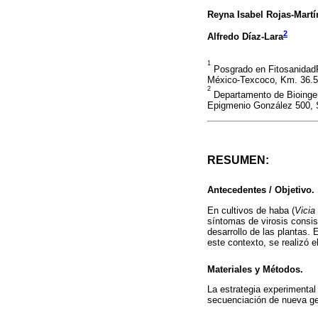
Reyna Isabel Rojas-Martí
2
Alfredo Díaz-Lara
1
Posgrado en FitosanidadF
México-Texcoco, Km. 36.5.
2
Departamento de Bioingen
Epigmenio González 500, S
RESUMEN:
Antecedentes / Objetivo.
En cultivos de haba (
Vicia
síntomas de virosis consi
desarrollo de las plantas. 
este contexto, se realizó e
Materiales y Métodos.
La estrategia experimenta
secuenciación de nueva ge