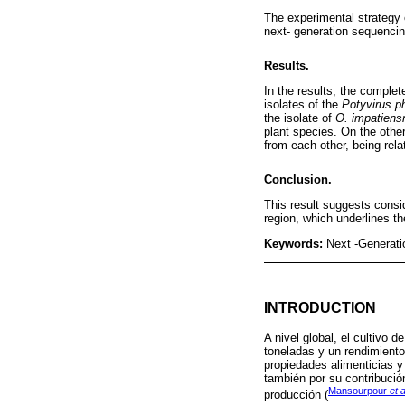
The experimental strategy 
next- generation sequencin
Results.
In the results, the compl
isolates of the
Potyvirus p
the isolate of
O. impatien
plant species. On the othe
from each other, being rela
Conclusion.
This result suggests consi
region, which underlines th
Keywords:
Next -Generati
INTRODUCTION
A nivel global, el cultivo
toneladas y un rendimiento
propiedades alimenticias y
también por su contribuci
Mansourpour
et a
producción (