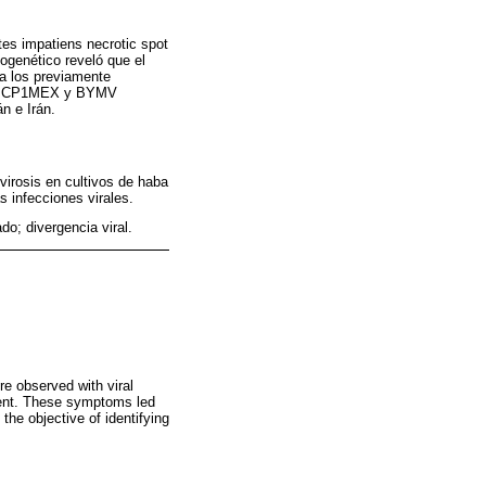
es impatiens necrotic spot
logenético reveló que el
a los previamente
 CP1MEX y BYMV
n e Irán.
virosis en cultivos de haba
s infecciones virales.
o; divergencia viral.
re observed with viral
pment. These symptoms led
 the objective of identifying