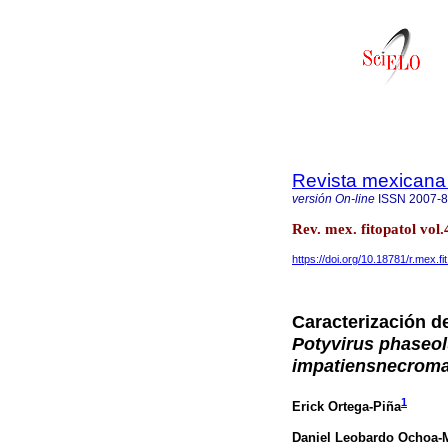
Revista mexicana 
versión On-line
ISSN
2007-
Rev. mex. fitopatol vo
https://doi.org/10.18781/r.mex.fi
Caracterización d
Potyvirus phaseo
impatiensnecrom
1
Erick Ortega-Piña
Daniel Leobardo Ochoa-M