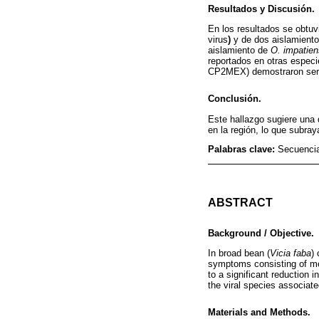
Resultados y Discusión.
En los resultados se obtu
virus
)
y de dos aislamient
aislamiento de
O. impatie
reportados en otras especi
CP2MEX) demostraron ser d
Conclusión.
Este hallazgo sugiere una 
en la región, lo que subray
Palabras clave:
Secuencia
ABSTRACT
Background / Objective.
In broad bean (
Vicia faba
)
symptoms consisting of mos
to a significant reduction i
the viral species associat
Materials and Methods.