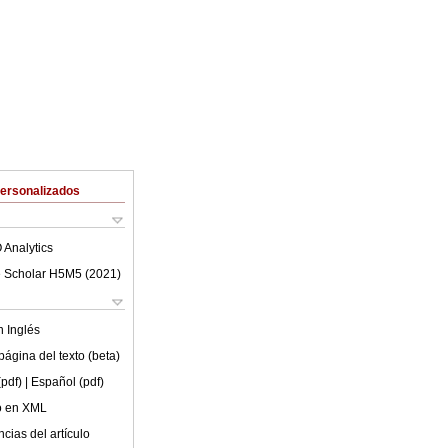
Personalizados
 Analytics
 Scholar H5M5 (
2021
)
en
Inglés
ágina del texto (beta)
(pdf)
| Español (pdf)
lo en XML
cias del artículo