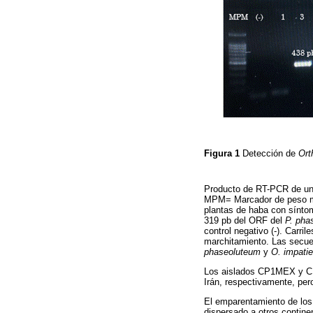
Figura 1
Detección de
Ort
Producto de RT-PCR de un 
MPM= Marcador de peso mol
plantas de haba con sínto
319 pb del ORF del
P. pha
control negativo (-). Carri
marchitamiento. Las secue
phaseoluteum
y
O. impati
Los aislados CP1MEX y CP
Irán, respectivamente, per
El emparentamiento de los
dispersado a otros contine