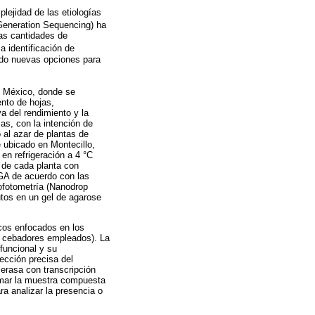
lejidad de las etiologías
Generation Sequencing) ha
as cantidades de
a identificación de
endo nuevas opciones para
e México, donde se
nto de hojas,
a del rendimiento y la
as, con la intención de
 al azar de plantas de
 ubicado en Montecillo,
en refrigeración a 4 °C
r de cada planta con
EGA de acuerdo con las
rofotometría (Nanodrop
utos en un gel de agarose
cos enfocados en los
os cebadores empleados). La
funcional y su
tección precisa del
merasa con transcripción
rmar la muestra compuesta
a analizar la presencia o