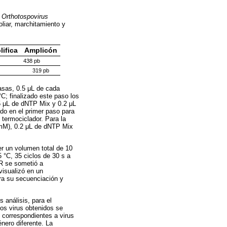
y
Orthotospovirus
oliar, marchitamiento y
ifica
Amplicón
438 pb
319 pb
asas, 0.5 μL de cada
C; finalizado este paso los
5 μL de dNTP Mix y 0.2 μL
do en el primer paso para
 termociclador. Para la
 mM), 0.2 μL de dNTP Mix
r un volumen total de 10
5 °C, 35 ciclos de 30 s a
CR se sometió a
visualizó en un
ra su secuenciación y
s análisis, para el
los virus obtenidos se
correspondientes a virus
nero diferente. La