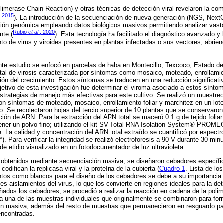
imerase Chain Reaction) y otras técnicas de detección viral revelaron la comp
, 2015
). La introducción de la secuenciación de nueva generación (NGS, Next
ación genómica empleando datos biológicos masivos permitiendo analizar vast
Rubio
et al
., 2020
nte (
). Esta tecnología ha facilitado el diagnóstico avanzado y l
unto de virus y viroides presentes en plantas infectadas o sus vectores, abri
).
ente estudio se enfocó en parcelas de haba en Montecillo, Texcoco, Estado d
tal de virosis caracterizada por síntomas como mosaico, moteado, enrollamie
ón del crecimiento. Estos síntomas se traducen en una reducción significativ
bjetivo de esta investigación fue determinar el viroma asociado a estos síntom
 estrategias de manejo más efectivas para este cultivo. Se realizó un muestreo
n síntomas de moteado, mosaico, enrollamiento foliar y marchitez en un lote
 Se recolectaron hojas del tercio superior de 10 plantas que se conservaron 
ción de ARN. Para la extracción del ARN total se maceró 0.1 g de tejido folia
tener un polvo fino; utilizando el kit SV Total RNA Isolation System® PROM
te. La calidad y concentración del ARN total extraído se cuantificó por espect
. Para verificar la integridad se realizó electroforesis a 90 V durante 30 min
de etidio visualizado en un fotodocumentador de luz ultravioleta.
os obtenidos mediante secuenciación masiva, se diseñaron cebadores específi
ifican la replicasa viral y la proteína de la cubierta (
Cuadro 1
. Lista de l
tos como blancos para el diseño de los cebadores se debe a su importancia 
es aislamientos del virus, lo que los convierte en regiones ideales para la de
ñados los cebadores, se procedió a realizar la reacción en cadena de la poli
a una de las muestras individuales que originalmente se combinaron para fo
ón masiva, además del resto de muestras que permanecieron en resguardo par
encontradas.