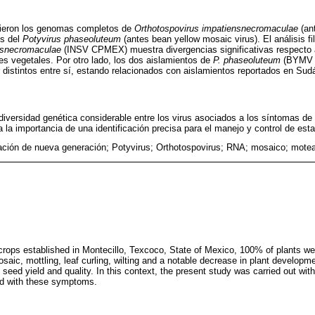
vieron los genomas completos de
Orthotospovirus impatiensnecromaculae
(ant
os del
Potyvirus phaseoluteum
(antes bean yellow mosaic virus). El análisis fi
nsnecromaculae
(INSV CPMEX) muestra divergencias significativas respecto 
es vegetales. Por otro lado, los dos aislamientos de
P. phaseoluteum
(BYMV
istintos entre sí, estando relacionados con aislamientos reportados en Sudá
diversidad genética considerable entre los virus asociados a los síntomas de 
a la importancia de una identificación precisa para el manejo y control de esta
ción de nueva generación; Potyvirus; Orthotospovirus; RNA; mosaico; motead
 crops established in Montecillo, Texcoco, State of Mexico, 100% of plants we
aic, mottling, leaf curling, wilting and a notable decrease in plant develo
n seed yield and quality. In this context, the present study was carried out with
ed with these symptoms.