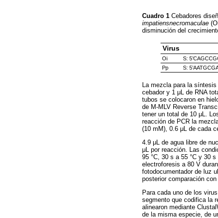
Cuadro 1
Cebadores diseñ
impatiensnecromaculae
(Oi
disminución del crecimien
Virus
Oi
S: 5’CAGCC
Pp
S: 5’AATGC
La mezcla para la síntesis
cebador y 1 μL de RNA tota
tubos se colocaron en hie
de M-MLV Reverse Transcri
tener un total de 10 μL. L
reacción de PCR la mezcla
(10 mM), 0.6 μL de cada c
4.9 μL de agua libre de nu
μL por reacción. Las condic
95 °C, 30 s a 55 °C y 30 s
electroforesis a 80 V dura
fotodocumentador de luz ul
posterior comparación co
Para cada uno de los virus
segmento que codifica la r
alinearon mediante Clusta
de la misma especie, de un