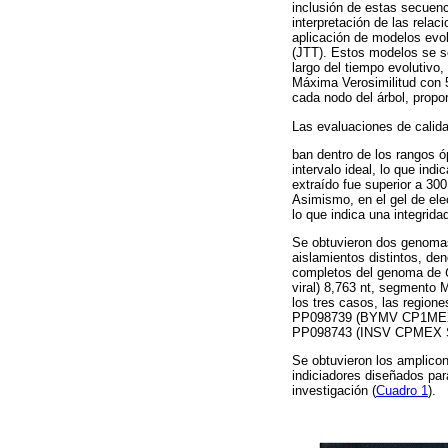
inclusión de estas secuenc
interpretación de las relac
aplicación de modelos evo
(JTT). Estos modelos se se
largo del tiempo evolutivo
Máxima Verosimilitud con 
cada nodo del árbol, propo
Las evaluaciones de calid
ban dentro de los rangos ó
intervalo ideal, lo que in
extraído fue superior a 30
Asimismo, en el gel de ele
lo que indica una integrida
Se obtuvieron dos genom
aislamientos distintos, 
completos del genoma de
viral) 8,763 nt, segmento 
los tres casos, las regio
PP098739 (BYMV CP1MEX
PP098743 (INSV CPMEX 
Se obtuvieron los amplico
indiciadores diseñados par
investigación (
Cuadro 1
).