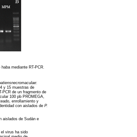
e haba mediante RT-PCR.
patiensnecromaculae
:
14 y 15 muestras de
RT-PCR de un fragmento de
lecular 100 pb PROMEGA,
teado, enrollamiento y
dentidad con aislados de
P.
 aislados de Sudán e
el virus ha sido
incipal medio de