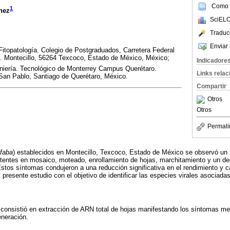
Como c
1
nez
SciELO
Traduc
Enviar 
itopatología. Colegio de Postgraduados, Carretera Federal
 Montecillo, 56264 Texcoco, Estado de México, México;
Indicadore
iería. Tecnológico de Monterrey Campus Querétaro.
Links rela
an Pablo, Santiago de Querétaro, México.
Compartir
Otros
Otros
Permali
 faba
) establecidos en Montecillo, Texcoco, Estado de México se observó un
stentes en mosaico, moteado, enrollamiento de hojas, marchitamiento y un de
Estos síntomas condujeron a una reducción significativa en el rendimiento y c
l presente estudio con el objetivo de identificar las especies virales asociad
l consistió en extracción de ARN total de hojas manifestando los síntomas m
neración.