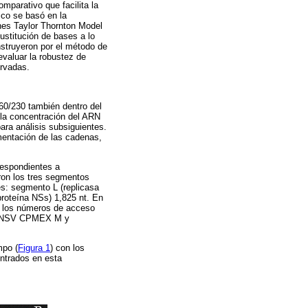
mparativo que facilita la
tico se basó en la
nes Taylor Thornton Model
ustitución de bases a lo
nstruyeron por el método de
valuar la robustez de
ervadas.
60/230 también dentro del
 la concentración del ARN
ara análisis subsiguientes.
gmentación de las cadenas,
respondientes a
on los tres segmentos
es: segmento L (replicasa
proteína NSs) 1,825 nt. En
n los números de acceso
 INSV CPMEX M y
mpo (
Figura 1
) con los
ntrados en esta