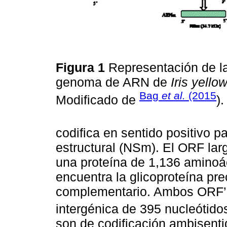
Figura 1
Representación de l
genoma de ARN de
Iris yello
Bag
et al.
(2015
Modificado de
)
codifica en sentido positivo p
estructural (NSm). El ORF lar
una proteína de 1,136 aminoá
encuentra la glicoproteína pre
complementario. Ambos ORF’s
intergénica de 395 nucleótidos
son de codificación ambisen