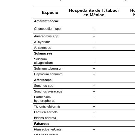
Hospedante de T. tabaci
Ho
Especie
en México
Amaranthaceae
Chenopodium spp
+
Amaranthus spp.
+
A. hybridus
+
A. spinosus
+
Solanaceae
Solanum
+
eleagnifolium
Solanum tuberosum
+
Capsicum annumm
+
Asteraceae
Sonchus spp.
+
Sonchus oleraceus
+
Parthenium
+
hysterophorus
Tithonia tubiformis
+
Lactuca serriola
+
Bidens odorata
-
Fabaceae
Phaseolus vulgaris
+
Medicago sativa
-