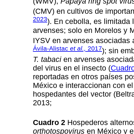
(WMV),
Papaya ring spot viru
(CMV) en cultivos de importa
2023
). En cebolla, es limitada
arvenses; solo en Morelos y 
IYSV en arvenses asociadas al
Ávila-Alistac
et al.,
2017
); sin em
T. tabaci
en arvenses asociadas
del virus en el insecto (
Cuadro
reportadas en otros países po
México e interaccionan con el
hospedantes del vector (Belt
2013;
Cuadro 2
Hospederos altern
orthotospovirus
en México y 