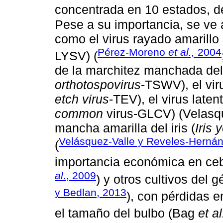
concentrada en 10 estados, 
Pese a su importancia, se ve 
como el virus rayado amarillo 
Pérez-Moreno
et al.,
2004
LYSV) (
de la marchitez manchada del 
orthotospovirus
-TSWV), el vir
etch virus
-TEV), el virus laten
common
virus-GLCV) (Velasq
mancha amarilla del iris (
Iris 
Velásquez-Valle y Reveles-Herná
(
importancia económica en ceb
al
., 2009
) y otros cultivos del 
y Bedlan, 2013
), con pérdidas 
el tamaño del bulbo (Bag
et al