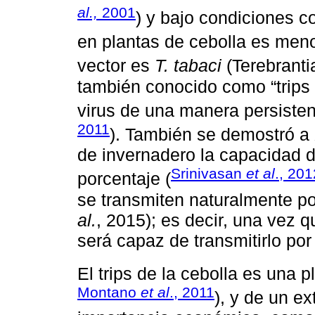
al.,
2001
) y bajo condiciones c
en plantas de cebolla es meno
vector es
T. tabaci
(Terebrantia
también conocido como “trips d
virus de una manera persisten
2011
). También se demostró a
de invernadero la capacidad de
Srinivasan
et al
., 201
porcentaje (
se transmiten naturalmente po
al.
, 2015); es decir, una vez qu
será capaz de transmitirlo por 
El trips de la cebolla es una p
Montano
et al
., 2011
), y de un e