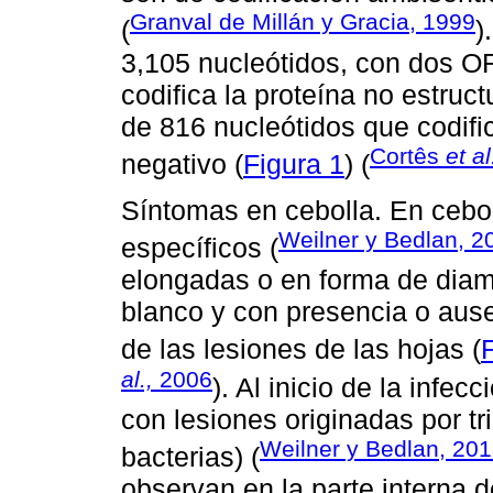
Granval de Millán y Gracia, 1999
(
)
3,105 nucleótidos, con dos O
codifica la proteína no estruct
de 816 nucleótidos que codifi
Cortês
et al
negativo (
Figura 1
) (
Síntomas en cebolla. En cebol
Weilner y Bedlan, 2
específicos (
elongadas o en forma de diama
blanco y con presencia o ause
de las lesiones de las hojas (
al.,
2006
). Al inicio de la infe
con lesiones originadas por t
Weilner y Bedlan, 20
bacterias) (
observan en la parte interna 