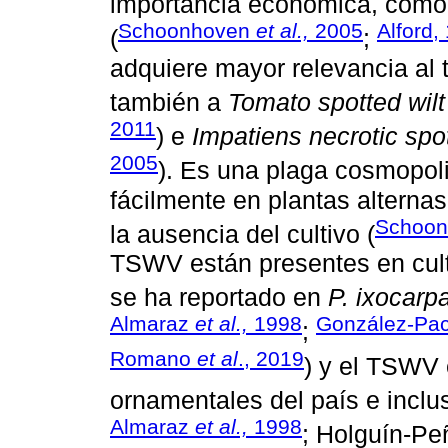
importancia económica, como 
Schoonhoven
et al.,
2005
Alford,
(
;
adquiere mayor relevancia al t
también a
Tomato spotted wilt
2011
) e
Impatiens necrotic spo
2005
). Es una plaga cosmopoli
fácilmente en plantas altern
Schoo
la ausencia del cultivo (
TSWV están presentes en cult
se ha reportado en
P. ixocarp
Almaraz
et al.,
1998
González-Pac
;
Romano
et al
., 2019
) y el TSWV e
ornamentales del país e inclus
Almaraz
et al.,
1998
; Holguín-P