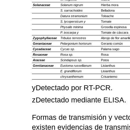
Solanaceae
Solanum nigrum
Hierba mora
S. sarrachoides
Belladona
Datura stramonium
Toloache
S. lycopersicum y
Tomate
Physalis minima
Grosella espinosa
P. ixocarpa y
Tomate de cáscara
Zygophyllaceae
Tribulus terrestres
Abrojo de flor amarill
Geraniaceae
Pelargonium hortorum
Geranio común
Cycadaceae
Cycas sp.
Palama sago
Rosaceae
Rosa sp.
Rosa
Araceae
Scindapsus sp.
Potos
Gentianaceae
Eustoma russellianum
Lisianthus
E. grandiflorum
Lisianthus
chrysanthemum
Crisantemo
yDetectado por RT-PCR.
zDetectado mediante ELISA.
Formas de transmisión y vect
existen evidencias de transmis