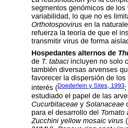
segmentos genómicos de los v
variabilidad, lo que no es limi
Orthotospovirus
en la natural
refuerza la teoría de que el i
transmitir virus de forma aisl
Hospedantes alternos de
Th
de
T. tabaci
incluyen no solo 
también diversas arvenses qu
favorecer la dispersión de los 
Doederlein y Sites, 1993
interés (
estudiado el papel de las arve
Cucurbitaceae
y
Solanaceae
c
para el desarrollo del
Tomato a
Zucchini yellow mosaic virus
(