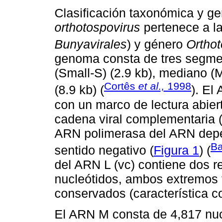
Clasificación taxonómica y g
orthotospovirus
pertenece a la
Bunyavirales
) y género
Orthot
genoma consta de tres segm
(Small-S) (2.9 kb), mediano (
Cortês
et al.,
1998
(8.9 kb) (
). El
con un marco de lectura abie
cadena viral complementaria (
ARN polimerasa del ARN depe
B
sentido negativo (
Figura 1
) (
del ARN L (vc) contiene dos r
nucleótidos, ambos extremos 
conservados (característica 
El ARN M consta de 4,817 nuc