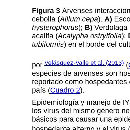
Figura 3
Arvenses interaccion
cebolla (
Allium cepa
).
A)
Esco
hysterophorus
);
B)
Verdolaga 
acalifa (
Acalypha ostryifolia
);
tubiformis
) en el borde del cul
Velásquez-Valle et al. (2013)
por
(
especies de arvenses son ho
reportado como hospedantes 
país (
Cuadro 2
).
Epidemiología y manejo de IYS
los virus del mismo género nec
básicos para causar una epide
hospedante alterno y el virus 