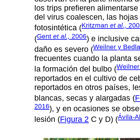
los trips prefieren alimentarse 
del virus coalescen, las hojas
Kritzman
et al.,
200
fotosintética (
Gent
et al.,
2006
(
) e inclusive c
Weilner y Bedl
daño es severo (
frecuentes cuando la planta 
Weilner
la formación del bulbo (
reportados en el cultivo de ce
reportados en otros países, le
blancas, secas y alargadas (
F
2016
), y en ocasiones se obser
Ávila-A
lesión (
Figura 2
C y D) (