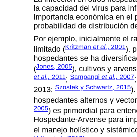
la capacidad del virus para in
importancia económica en el pa
probabilidad de distribución d
Por ejemplo, inicialmente el 
Kritzman
et al.
, 2001
limitado (
), 
hospedantes se ha diversifica
Jones, 2005
(
), cultivos y arven
et al.,
2011
Sampangi
et al.,
2007
;
Szostek y Schwartz, 2015
2013;
)
hospedantes alternos y vector
2005
) es primordial para ente
Hospedante-Arvense para impl
el manejo holístico y sistémi