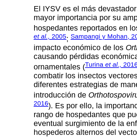
El IYSV es el más devastado
mayor importancia por su ampl
hospedantes reportados en los
et al.,
2005
Sampangi y Mohan, 2
;
impacto económico de los
Ort
causando pérdidas económicas
Turina
et al.,
201
ornamentales (
combatir los insectos vectore
diferentes estrategias de mane
introducción de
Orthotospovir
2016
). Es por ello, la importa
rango de hospedantes que pued
eventual surgimiento de la en
hospederos alternos del vector