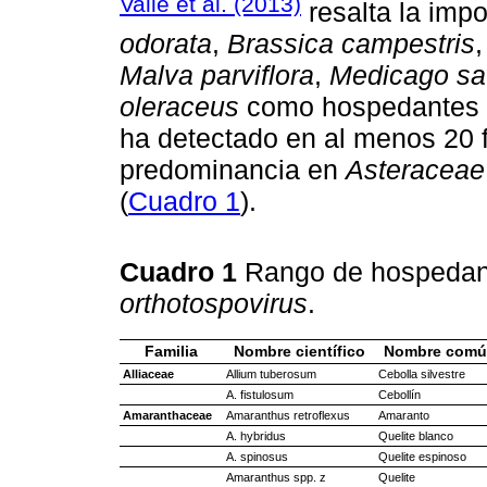
Valle et al. (2013)
resalta la imp
odorata
,
Brassica campestris
Malva parviflora
,
Medicago sa
oleraceus
como hospedantes d
ha detectado en al menos 20 f
predominancia en
Asteraceae
(
Cuadro 1
).
Cuadro 1
Rango de hospeda
orthotospovirus
.
Familia
Nombre científico
Nombre comú
Alliaceae
Allium tuberosum
Cebolla silvestre
A. fistulosum
Cebollín
Amaranthaceae
Amaranthus retroflexus
Amaranto
A. hybridus
Quelite blanco
A. spinosus
Quelite espinoso
Amaranthus spp. z
Quelite