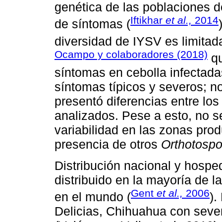
genética de las poblaciones 
Iftikhar
et al.,
2014
de síntomas (
diversidad de IYSV es limitada
Ocampo y colaboradores (2018)
qu
síntomas en cebolla infectada
síntomas típicos y severos; 
presentó diferencias entre l
analizados. Pese a esto, no se
variabilidad en las zonas pro
presencia de otros
Orthotospo
Distribución nacional y hospe
distribuido en la mayoría de l
Gent
et al.,
2006
en el mundo (
).
Delicias, Chihuahua con seve