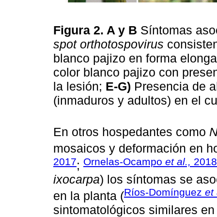
Figura 2. A y B
Síntomas asoc
spot orthotospovirus
consisten
blanco pajizo en forma elong
color blanco pajizo con presen
la lesión;
E-G)
Presencia de a
(inmaduros y adultos) en el cu
En otros hospedantes como
N
mosaicos y deformación en ho
2017
Ornelas-Ocampo
et al.,
2018
;
ixocarpa
) los síntomas se aso
Ríos-Domínguez
et 
en la planta (
sintomatológicos similares en 