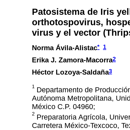
Patosistema de Iris ye
orthotospovirus, hosp
virus y el vector (Thrip
*
1
Norma Ávila-Alistac
2
Erika J. Zamora-Macorra
3
Héctor Lozoya-Saldaña
1
Departamento de Producción 
Autónoma Metropolitana, Uni
México C.P. 04960;
2
Preparatoria Agrícola, Univ
Carretera México-Texcoco, Te