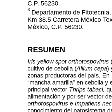
C.P. 56230.
3
Departamento de Fitotecnia
Km 38.5 Carretera México-Te
México, C.P. 56230.
RESUMEN
Iris yellow spot orthotospovirus
(
cultivo de cebolla (
Allium cepa
)
zonas productoras del país. En
“mancha amarilla” en cebolla y
principal vector
Thrips tabaci,
qu
alimentación y por ser vector d
orthotospovirus
e
Impatiens necr
conocimiento del patosistema 