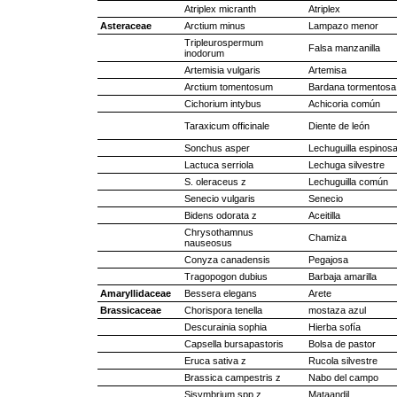
Atriplex micranth
Atriplex
Asteraceae
Arctium minus
Lampazo menor
Tripleurospermum
Falsa manzanilla
inodorum
Artemisia vulgaris
Artemisa
Arctium tomentosum
Bardana tormentosa
Cichorium intybus
Achicoria común
Taraxicum officinale
Diente de león
Sonchus asper
Lechuguilla espinos
Lactuca serriola
Lechuga silvestre
S. oleraceus z
Lechuguilla común
Senecio vulgaris
Senecio
Bidens odorata z
Aceitilla
Chrysothamnus
Chamiza
nauseosus
Conyza canadensis
Pegajosa
Tragopogon dubius
Barbaja amarilla
Amaryllidaceae
Bessera elegans
Arete
Brassicaceae
Chorispora tenella
mostaza azul
Descurainia sophia
Hierba sofía
Capsella bursapastoris
Bolsa de pastor
Eruca sativa z
Rucola silvestre
Brassica campestris z
Nabo del campo
Sisymbrium spp z
Mataandil