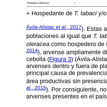
Portulaca oleracea
+
+ Hospedante de
T. tabaci
y/o
Ávila-Alistac
et al.,
2017
). Estas 
poblaciones al igual que
T. ta
oleracea
como hospedero de 
2014
), arvense ampliamente di
cebolla (
Figura 3
) (Ávila-Alist
arvenses dentro y fuera de pl
principal causa de prevalenci
área productivas sin presenci
al.,
2015
). Por consiguiente, n
arvenses presentes en el paí