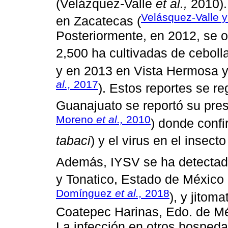
(Velázquez-Valle
et al.,
2010).
Velásquez-Valle 
en Zacatecas (
Posteriormente, en 2012, se 
2,500 ha cultivadas de ceboll
y en 2013 en Vista Hermosa y
al.,
2017
). Estos reportes se re
Guanajuato se reportó su pres
Moreno
et al.,
2010
) donde confi
tabaci
) y el virus en el insecto
Además, IYSV se ha detectad
y Tonatico, Estado de México 
Domínguez
et al.,
2018
), y jitoma
Coatepec Harinas, Edo. de 
La infección en otros hospeda