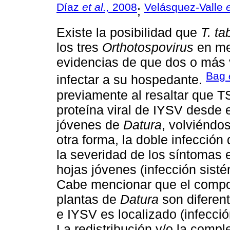
Díaz
et al.,
2008
Velásquez-Valle
e
;
Existe la posibilidad que
T. ta
los tres
Orthotospovirus
en mez
evidencias de que dos o más
Bag
infectar a su hospedante.
previamente al resaltar que T
proteína viral de IYSV desde e
jóvenes de
Datura
, volviéndo
otra forma, la doble infecci
la severidad de los síntomas 
hojas jóvenes (infección sist
Cabe mencionar que el comp
plantas de
Datura
son diferen
e IYSV es localizado (infecció
La redistribución y/o la comp