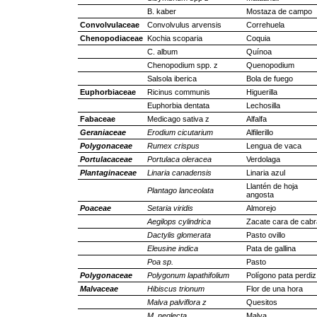
B. kaber
Mostaza de campo
Convolvulaceae
Convolvulus arvensis
Correhuela
Chenopodiaceae
Kochia scoparia
Coquia
C. album
Quínoa
Chenopodium spp. z
Quenopodium
Salsola iberica
Bola de fuego
Euphorbiaceae
Ricinus communis
Higuerilla
Euphorbia dentata
Lechosilla
Fabaceae
Medicago sativa z
Alfalfa
Geraniaceae
Erodium cicutarium
Alfilerillo
Polygonaceae
Rumex crispus
Lengua de vaca
Portulacaceae
Portulaca oleracea
Verdolaga
Plantaginaceae
Linaria canadensis
Linaria azul
Llantén de hoja
Plantago lanceolata
angosta
Poaceae
Setaria viridis
Almorejo
Aegilops cylindrica
Zacate cara de cabr
Dactylis glomerata
Pasto ovillo
Eleusine indica
Pata de gallina
Poa sp.
Pasto
Polygonaceae
Polygonum lapathifolium
Polígono pata perdiz
Malvaceae
Hibiscus trionum
Flor de una hora
Malva palviflora z
Quesitos
M. neglecta
Malva