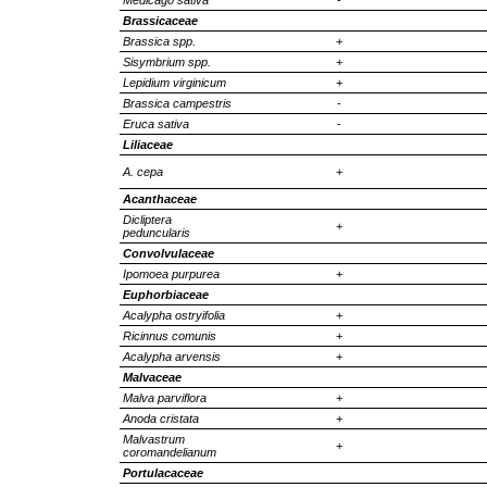
Brassicaceae
Brassica spp.
+
Sisymbrium spp.
+
Lepidium virginicum
+
Brassica campestris
-
Eruca sativa
-
Liliaceae
A. cepa
+
Acanthaceae
Dicliptera
+
peduncularis
Convolvulaceae
Ipomoea purpurea
+
Euphorbiaceae
Acalypha ostryifolia
+
Ricinnus comunis
+
Acalypha arvensis
+
Malvaceae
Malva parviflora
+
Anoda cristata
+
Malvastrum
+
coromandelianum
Portulacaceae