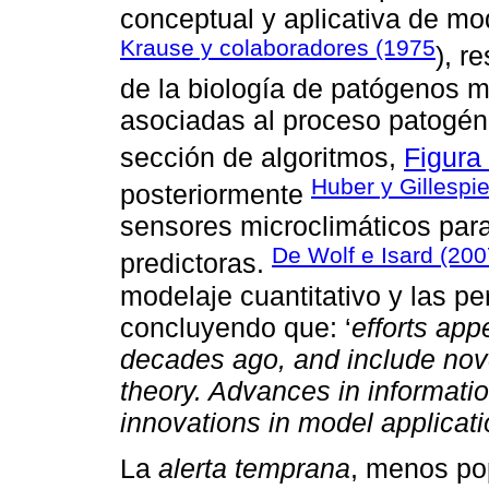
conceptual y aplicativa de mo
Krause y colaboradores (1975
), r
de la biología de patógenos m
asociadas al proceso patogéni
sección de algoritmos,
Figura
Huber y Gillespi
posteriormente
sensores microclimáticos para
De Wolf e Isard (20
predictoras.
modelaje cuantitativo y las pe
concluyendo que: ‘
efforts app
decades ago, and include nove
theory. Advances in informati
innovations in model applicat
La
alerta temprana
, menos po