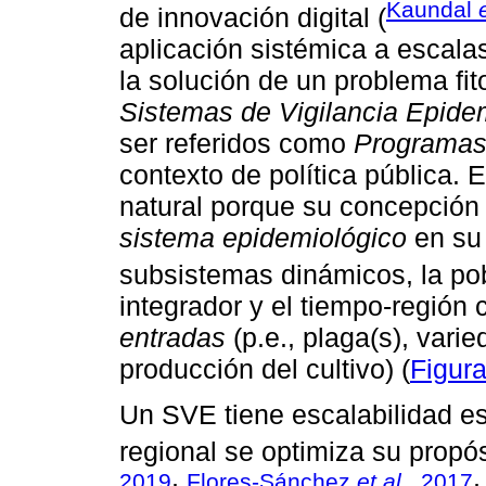
Kaundal
de innovación digital (
aplicación sistémica a escala
la solución de un problema fit
Sistemas de Vigilancia Epide
ser referidos como
Programas 
contexto de política pública. 
natural porque su concepción
sistema epidemiológico
en su
subsistemas dinámicos, la po
integrador y el tiempo-regió
entradas
(p.e., plaga(s), vari
producción del cultivo) (
Figura
Un SVE tiene escalabilidad es
regional se optimiza su propósi
2019
Flores-Sánchez
et al
., 2017