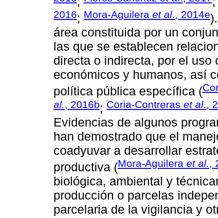
;
2016
Mora-Aguilera
et al
., 2014e
;
)
área constituida por un conju
las que se establecen relacio
directa o indirecta, por el u
económicos y humanos, así com
Cor
política pública específica (
al.
, 2016b
Coria-Contreras
et al
., 
;
Evidencias de algunos program
han demostrado que el manejo
coadyuvar a desarrollar estrat
Mora-Aguilera
et al.
,
productiva (
biológica, ambiental y técnic
producción o parcelas indepen
parcelaria de la vigilancia y o