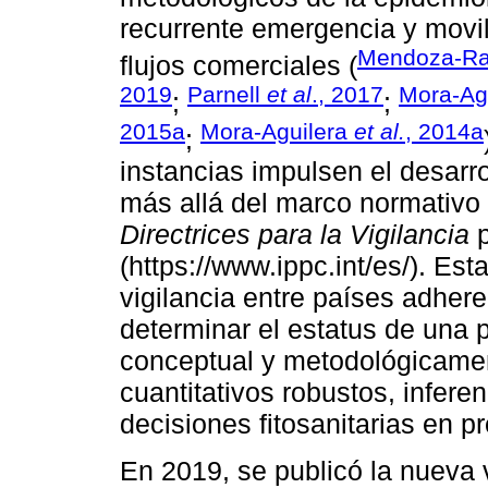
recurrente emergencia y movil
Mendoza-R
flujos comerciales (
2019
Parnell
et al
., 2017
Mora-Ag
;
;
2015a
Mora-Aguilera
et al.
, 2014a
;
instancias impulsen el desarro
más allá del marco normativo 
Directrices para la Vigilancia
p
(https://www.ippc.int/es/). Es
vigilancia entre países adhere
determinar el estatus de una p
conceptual y metodológicamen
cuantitativos robustos, infere
decisiones fitosanitarias en 
En 2019, se publicó la nueva