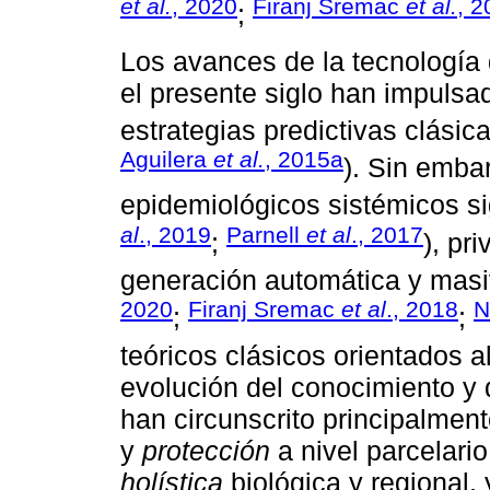
et al.
, 2020
Firanj Sremac
et al.
, 2
;
Los avances de la tecnología d
el presente siglo han impulsad
estrategias predictivas clásica
Aguilera
et al.
, 2015a
). Sin emba
epidemiológicos sistémicos si
al
., 2019
Parnell
et al
., 2017
;
), pr
generación automática y masi
2020
Firanj Sremac
et al
., 2018
N
;
;
teóricos clásicos orientados a
evolución del conocimiento y 
han circunscrito principalment
y
protección
a nivel parcelario
holística
biológica y regional, 