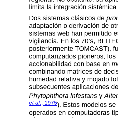
limita la integración sistémica 
Dos sistemas clásicos de
pro
adaptación o derivación de ot
sistemas web han permitido e
vigilancia. En los 70’s, BLIT
posteriormente TOMCAST), fu
computarizados pioneros, los 
accionabilidad con base en
mo
combinando matrices de decisi
humedad relativa y mojado foli
subsecuentes aplicaciones de 
Phytophthora infestans
y
Alte
et al
., 1975
). Estos modelos se
operados en computadoras tip