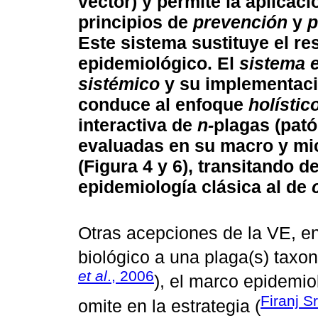
vector) y permite la aplicac
principios de
prevención
y
p
Este sistema sustituye el res
epidemiológico. El
sistema 
sistémico
y su implementac
conduce al enfoque
holístic
interactiva de
n-
plagas (pató
evaluadas en su macro y mic
(Figura 4 y 6), transitando 
epidemiología clásica al de
Otras acepciones de la VE, en
biológico a una plaga(s) taxo
et al
., 2006
), el marco epidemio
Firanj 
omite en la estrategia (