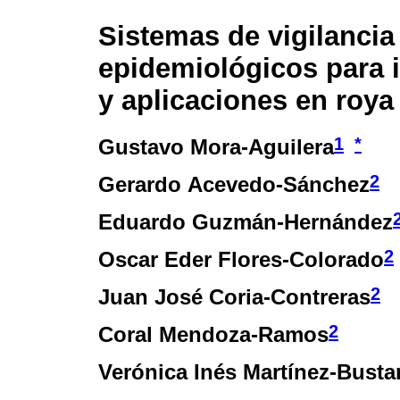
Sistemas de vigilancia
epidemiológicos para 
y aplicaciones en roya 
1
*
Gustavo Mora-Aguilera
2
Gerardo Acevedo-Sánchez
Eduardo Guzmán-Hernández
2
Oscar Eder Flores-Colorado
2
Juan José Coria-Contreras
2
Coral Mendoza-Ramos
Verónica Inés Martínez-Bust