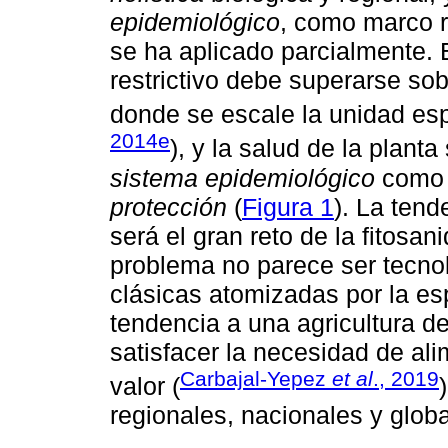
epidemiológico
, como marco r
se ha aplicado parcialmente. E
restrictivo debe superarse so
donde se escale la unidad espa
2014e
), y la salud de la plant
sistema epidemiológico
como 
protección
(
Figura 1
). La tend
será el gran reto de la fitosan
problema no parece ser tecnoló
clásicas atomizadas por la es
tendencia a una agricultura de
satisfacer la necesidad de al
Carbajal-Yepez
et al
., 2019
valor (
regionales, nacionales y globa