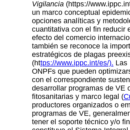
Vigilancia
(https://www.ippc.in
un marco conceptual epidemiol
opciones analíticas y metodol
cuantitativa con el fin reducir
efecto del comercio internacio
también se reconoce la import
estratégicos de plagas preexi
(ht
tps://www.ippc.int/es/).
Las 
ONPFs que pueden optimizars
con el correspondiente sustent
desarrollar programas de VE 
fitosanitarias y marco legal (
C
productores organizados o em
programas de VE, generalment
tener el soporte técnico y/o f
constituye el Sistema Integral