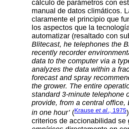
cálculo de parámetros con est
manual de datos climáticos.
claramente el principio que f
los aspectos que la tecnología
automatizar (resaltado con s
Blitecast, he telephones the B
recently recorder environment
data to the computer via a typ
analyzes the data within a fra
forecast and spray recommenda
the grower. The entire operat
standard 3-minute telephone cal
provide, from a central office, 
Krause
et al
., 1975
in one hour’
(
criterios de accionabilidad se
empíricos
directamente en co