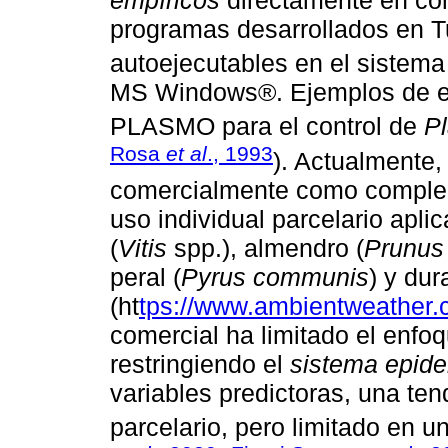
programas desarrollados en Tu
autoejecutables en el sistem
MS Windows®. Ejemplos de 
PLASMO para el control de
Pl
Rosa
et al
., 1993
). Actualmente,
comercialmente como complem
uso individual parcelario apl
(
Vitis
spp.), almendro (
Prunus 
peral (
Pyrus communis
) y dur
(ht
tps://www.ambientweather.
comercial ha limitado el enfoq
restringiendo el
sistema epide
variables predictoras, una ten
parcelario, pero limitado en u