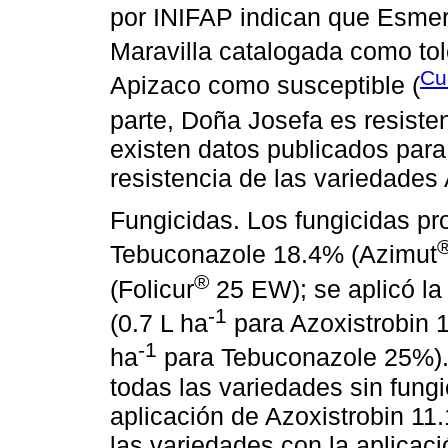
por INIFAP indican que Esmera
Maravilla catalogada como tol
Cu
Apizaco como susceptible (
parte, Doña Josefa es resisten
existen datos publicados para
resistencia de las variedades
Fungicidas. Los fungicidas pr
Tebuconazole 18.4% (Azimut
®
(Folicur
25 EW); se aplicó la
-1
(0.7 L ha
para Azoxistrobin 
-1
ha
para Tebuconazole 25%). 
todas las variedades sin fungi
aplicación de Azoxistrobin 1
las variedades con la aplica