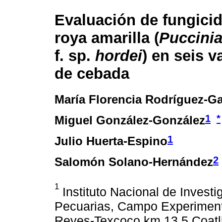
Evaluación de fungicid
roya amarilla (
Puccinia
f. sp.
hordei
) en seis 
de cebada
María Florencia Rodríguez-Ga
1
*
Miguel González-González
1
Julio Huerta-Espino
2
Salomón Solano-Hernández
1
Instituto Nacional de Investi
Pecuarias, Campo Experimenta
Reyes-Texcoco km 13.5 Coatl