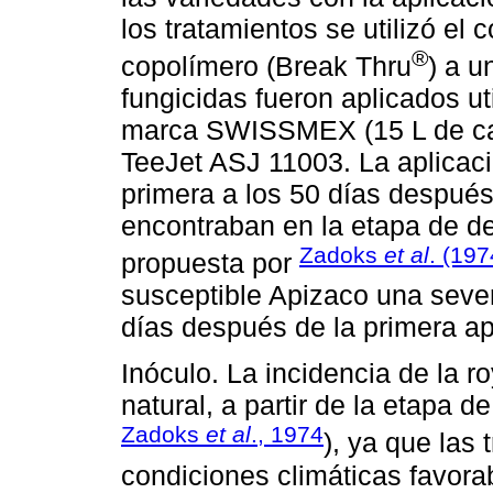
los tratamientos se utilizó el 
®
copolímero (Break Thru
) a u
fungicidas fueron aplicados u
marca SWISSMEX (15 L de cap
TeeJet ASJ 11003. La aplicaci
primera a los 50 días después
encontraban en la etapa de de
Zadoks
et al
. (197
propuesta por
susceptible Apizaco una sever
días después de la primera ap
Inóculo. La incidencia de la r
natural, a partir de la etapa 
Zadoks
et al
., 1974
), ya que las
condiciones climáticas favorab