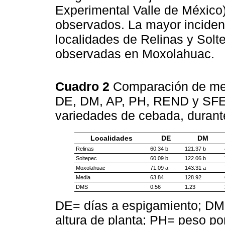
Experimental Valle de México
observados. La mayor incidenc
localidades de Relinas y Solt
observadas en Moxolahuac.
Cuadro 2
Comparación de medi
DE, DM, AP, PH, REND y SFE d
variedades de cebada, durant
Localidades
DE
DM
Relinas
60.34 b
121.37 b
Soltepec
60.09 b
122.06 b
Moxolahuac
71.09 a
143.31 a
Media
63.84
128.92
DMS
0.56
1.23
DE= días a espigamiento; DM=
altura de planta; PH= peso po