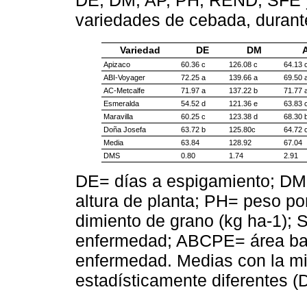
DE, DM, AP, PH, REND, SFE y
variedades de cebada, durant
Variedad
DE
DM
Apizaco
60.36 c
126.08 c
64.13 
ABI-Voyager
72.25 a
139.66 a
69.50 
AC-Metcalfe
71.97 a
137.22 b
71.77 
Esmeralda
54.52 d
121.36 e
63.83 
Maravilla
60.25 c
123.38 d
68.30 
Doña Josefa
63.72 b
125.80c
64.72 
Media
63.84
128.92
67.04
DMS
0.80
1.74
2.91
DE= días a espigamiento; DM=
altura de planta; PH= peso po
dimiento de grano (kg ha-1); 
enfermedad; ABCPE= área bajo
enfermedad. Medias con la mi
estadísticamente diferentes 