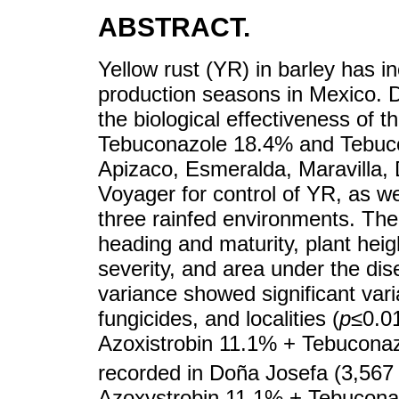
ABSTRACT.
Yellow rust (YR) in barley has i
production seasons in Mexico. 
the biological effectiveness of 
Tebuconazole 18.4% and Tebuco
Apizaco, Esmeralda, Maravilla,
Voyager for control of YR, as wel
three rainfed environments. Th
heading and maturity, plant heigh
severity, and area under the di
variance showed significant variat
fungicides, and localities (
p≤
0.0
Azoxistrobin 11.1% + Tebuconaz
recorded in Doña Josefa (3,567
Azoxystrobin 11.1% + Tebucona