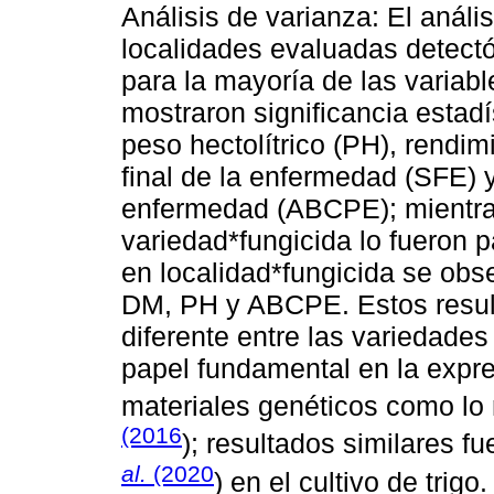
Análisis de varianza: El análi
localidades evaluadas detectó 
para la mayoría de las variab
mostraron significancia estad
peso hectolítrico (PH), rendi
final de la enfermedad (SFE) y
enfermedad (ABCPE); mientras
variedad*fungicida lo fueron
en localidad*fungicida se obse
DM, PH y ABCPE. Estos resul
diferente entre las variedades
papel fundamental en la expr
materiales genéticos como l
(2016
); resultados similares f
al.
(2020
) en el cultivo de trig