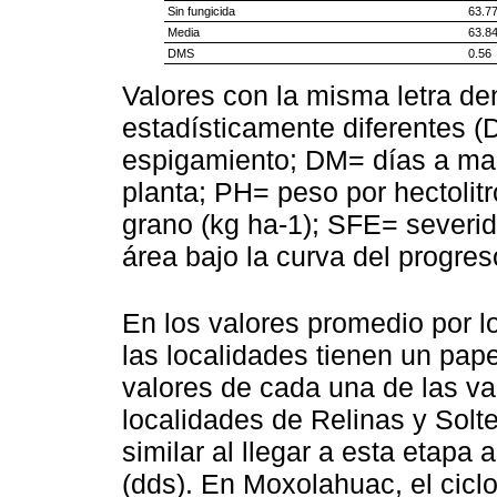
Sin fungicida
63.77
Media
63.8
DMS
0.56
Valores con la misma letra d
estadísticamente diferentes 
espigamiento; DM= días a madu
planta; PH= peso por hectolit
grano (kg ha-1); SFE= severi
área bajo la curva del progre
En los valores promedio por lo
las localidades tienen un pap
valores de cada una de las va
localidades de Relinas y Sol
similar al llegar a esta etapa
(dds). En Moxolahuac, el ciclo