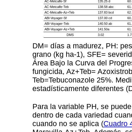
AC-Metcalfe-Sf
135.25 d
60.
AC-Metcalfe-Teb
138.58 abc
61.
AC-Metcalfe-Az+Teb
137.83 bcd
62.
ABI-Voyager-Sf
137.00 cd
60.
ABI-Voyager-Teb
140.50 ab
61.
ABI-Voyager-Az+Teb
141.50a
61.
DMS
3.02
1.7
DM= días a madurez, PH: peso
grano (kg ha-1), SFE= severi
Área Bajo la Curva del Progr
fungicida, Az+Teb= Azoxistro
Teb=Tebuconazole 25%. Media
estadísticamente diferentes 
Para la variable PH, se puede
dentro de cada variedad cuand
cuando no se aplica (
Cuadro 
Maravilla-Az+Teb. Además, se