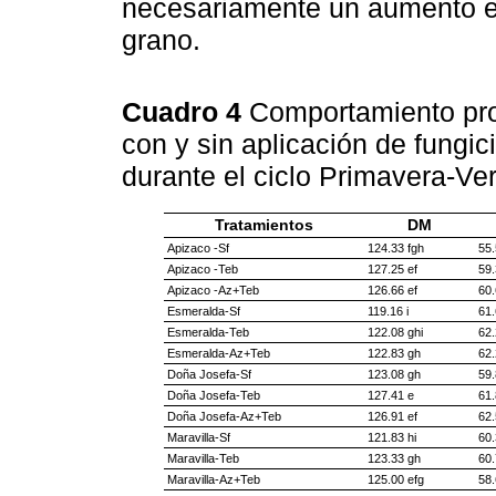
necesariamente un aumento en
grano.
Cuadro 4
Comportamiento pro
con y sin aplicación de fungic
durante el ciclo Primavera-Ve
Tratamientos
DM
Apizaco -Sf
124.33 fgh
55.
Apizaco -Teb
127.25 ef
59.
Apizaco -Az+Teb
126.66 ef
60.
Esmeralda-Sf
119.16 i
61.
Esmeralda-Teb
122.08 ghi
62.
Esmeralda-Az+Teb
122.83 gh
62.
Doña Josefa-Sf
123.08 gh
59.
Doña Josefa-Teb
127.41 e
61.
Doña Josefa-Az+Teb
126.91 ef
62.
Maravilla-Sf
121.83 hi
60.
Maravilla-Teb
123.33 gh
60.
Maravilla-Az+Teb
125.00 efg
58.