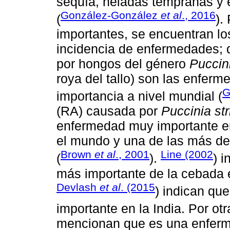
sequía, heladas tempranas y e
González-González
et al
., 2016
(
).
importantes, se encuentran lo
incidencia de enfermedades; 
por hongos del género
Puccin
roya del tallo) son las enfer
G
importancia a nivel mundial (
(RA) causada por
Puccinia str
enfermedad muy importante e
el mundo y una de las más de
Brown
et al
., 2001
Line (2002
(
).
) 
más importante de la cebada 
Devlash
et al
. (2015
) indican qu
importante en la India. Por otr
mencionan que es una enferme