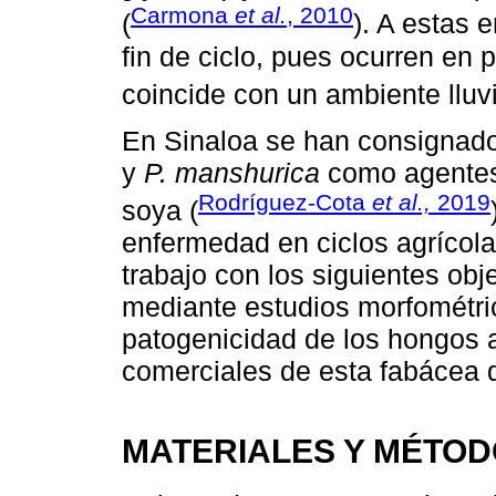
Carmona
et al.
, 2010
(
). A estas
fin de ciclo, pues ocurren en 
coincide con un ambiente lluvi
En Sinaloa se han consignad
y
P. manshurica
como agentes 
Rodríguez-Cota
et al.,
2019
soya (
enfermedad en ciclos agrícolas
trabajo con los siguientes obje
mediante estudios morfométric
patogenicidad de los hongos 
comerciales de esta fabácea 
MATERIALES Y MÉTO