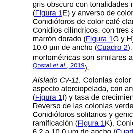
gris obscuro con tonalidades n
(
Figura 1
E) y anverso de colo
Conidióforos de color café cla
Conidios cilíndricos, con tres 
marrón dorado (
Figura 1
G y H)
10.0 µm de ancho (
Cuadro 2
)
morfométricas son similares a
Qostal
et al
., 2019
).
Aislado Cv-11.
Colonias color 
aspecto aterciopelada, con a
(
Figura 1
I) y tasa de crecimi
Reverso de las colonias verde
Conidióforos solitarios y genic
ramificación (
Figura 1
K). Coni
6.2 a 10.0 µm de ancho (
Cuad