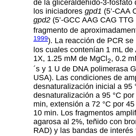
de la gliceraldehído-3-fosfato
los iniciadores
gpd1
(5’-CAA 
gpd2
(5’-GCC AAG CAG TTG GT
fragmento de aproximadament
1999
). La reacción de PCR se 
los cuales contenían 1 mL de
1X, 1.25 mM de MgCl
, 0.2 
2
´s y 1 U de DNA polimerasa G
USA). Las condiciones de ampl
desnaturalización inicial a 95
desnaturalización a 95 °C por
min, extensión a 72 °C por 45 
10 min. Los fragmentos amplif
agarosa al 2%, teñido con br
RAD) y las bandas de interés 