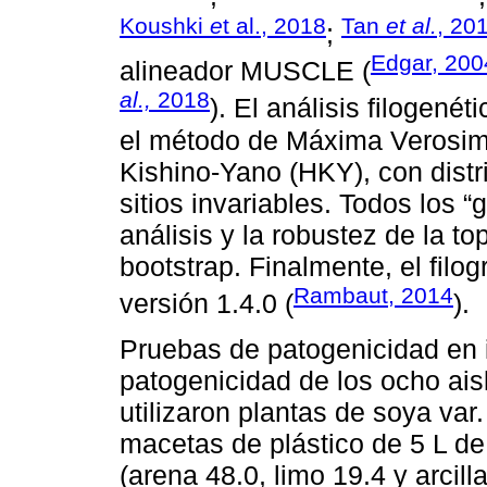
Koushki
e
t al., 2018
Tan
et al.
, 20
;
Edgar, 200
alineador MUSCLE (
al.,
2018
). El análisis filogen
el método de Máxima Verosimi
Kishino-Yano (HKY), con distr
sitios invariables. Todos los 
análisis y la robustez de la t
bootstrap. Finalmente, el filo
Rambaut, 2014
versión 1.4.0 (
).
Pruebas de patogenicidad en 
patogenicidad de los ocho ai
utilizaron plantas de soya var
macetas de plástico de 5 L de
(arena 48.0, limo 19.4 y arcil