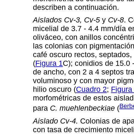
describen a continuación.
Aislados Cv-3, Cv-5
y
Cv-8
. 
micelial de 3.7 - 4.4 mm/día 
oliváceo, con anillos concéntr
las colonias con pigmentación 
café oscuro rectos, septados, 
(
Figura 1
C); conidios de 15.0 
de ancho, con 2 a 4 septos tr
voluminoso y con mayor pigme
hilio oscuro (
Cuadro 2
;
Figura
morfométricas de estos aislad
Ber
para
C. muehlenbeckiae
(
Aislado Cv-4.
Colonias de apa
con tasa de crecimiento micel