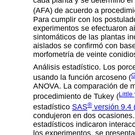
cada planta y se determinó el 
(AFA) de acuerdo a procedimi
Para cumplir con los postulado
experimentos se efectuaron ais
sintomáticos de las plantas in
aislados se confirmó con base 
morfometría de veinte conidio
Análisis estadístico. Los por
G
usando la función arcoseno (
ANOVA. La comparación de me
Little
procedimiento de Tukey (
®
estadístico
SAS
versión 9.4 
condujeron en dos ocasiones. 
estadísticos indicaron interacc
los experimentos, se presenta