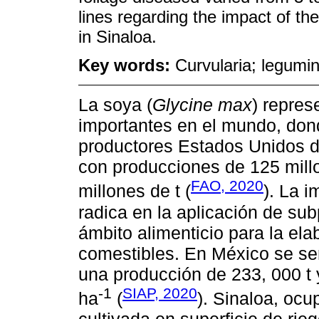
lines regarding the impact of th
in Sinaloa.
Key words:
Curvularia; legumi
La soya (
Glycine max
) repre
importantes en el mundo, do
productores Estados Unidos de
con producciones de 125 mill
FAO, 2020
millones de t (
). La 
radica en la aplicación de su
ámbito alimenticio para la ela
comestibles. En México se s
una producción de 233, 000 t 
-1
SIAP, 2020
ha
(
). Sinaloa, ocu