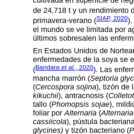
cultivada en superficie de ri
de 24,718 t y un rendimiento d
SIAP, 2020
primavera-verano (
)
el mundo se ve limitada por ag
últimos sobresalen las enfer
En Estados Unidos de Norteam
enfermedades de la soya se es
Bandara
et al.
, 2020
(
). Las enfer
mancha marrón (
Septoria gly
(
Cercospora sojina
), tizón de
kikuchii
), antracnosis (
Colleto
tallo (
Phomopsis sojae
), mildi
foliar por
Alternaria
(
Alternaria
cassiicola
), pústula bacteriana
glycines)
y tizón bacteriano (
P