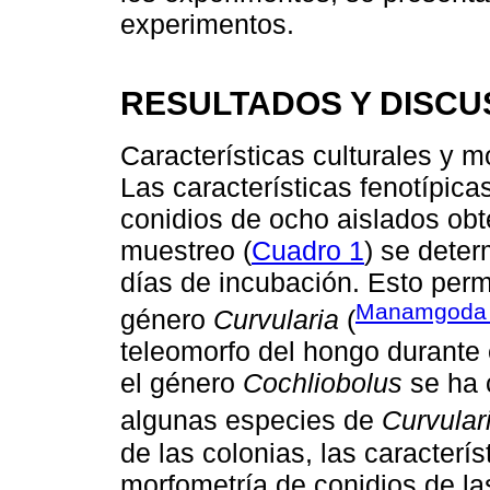
experimentos.
RESULTADOS Y DISCU
Características culturales y m
Las características fenotípicas
conidios de ocho aislados obt
muestreo (
Cuadro 1
) se dete
días de incubación. Esto permi
Manamgod
género
Curvularia
(
teleomorfo del hongo durante
el género
Cochliobolus
se ha 
algunas especies de
Curvular
de las colonias, las caracterís
morfometría de conidios de l