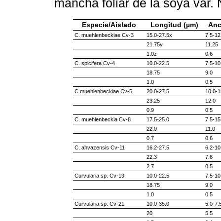
mancha foliar de la soya var. 
Especie/Aislado
Longitud (µm)
Anc
C. muehlenbeckiae Cv-3
15.0-27.5x
7.5-12
21.75y
11.25
1.0z
0.6
C. spicifera Cv-4
10.0-22.5
7.5-10
18.75
9.0
1.0
0.5
C muehlenbeckiae Cv-5
20.0-27.5
10.0-1
23.25
12.0
0.9
0.5
C. muehlenbeckia Cv-8
17.5-25.0
7.5-15
22.0
11.0
0.7
0.6
C. ahvazensis Cv-11
16.2-27.5
6.2-10
22.3
7.6
2.7
0.5
Curvularia sp. Cv-19
10.0-22.5
7.5-10
18.75
9.0
1.0
0.5
Curvularia sp. Cv-21
10.0-35.0
5.0-7.
20
5.5