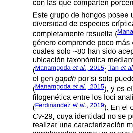
con las que comparten porcent
Este grupo de hongos posee u
diversidad de especies crípti
Man
completamente resuelta (
género comprende poco más de
cuales solo ~80 han sido acep
ubicación taxonómica mediante
Manamgoda
et al.,
2015
Tan
et al
(
;
el gen
gapdh
por si solo pued
Manamgoda
et al.,
2015
(
), y es 
filogenética entre los loci an
Ferdinandez
et al
., 2019
(
). En el
Cv
-29, cuya identidad no se 
realizar una caracterización 