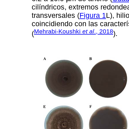
cilíndricos, extremos redonde
transversales (
Figura 1
L), hil
coincidiendo con las caracterí
Mehrabi-Koushki
et al
., 2018
(
).