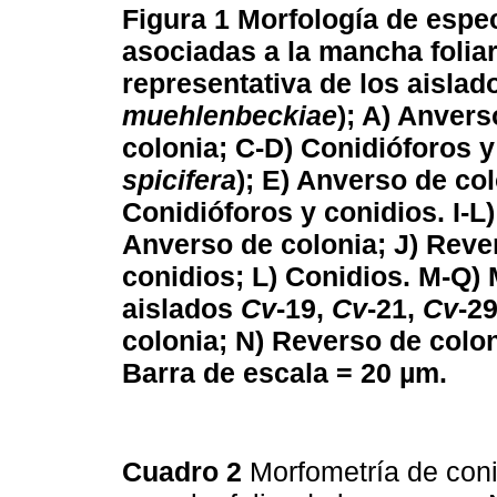
Figura 1
Morfología de espe
asociadas a la mancha foliar
representativa de los aisla
muehlenbeckiae
); A) Anvers
colonia; C-D) Conidióforos y
spicifera
); E) Anverso de col
Conidióforos y conidios. I-L
Anverso de colonia; J) Reve
conidios; L) Conidios. M-Q) 
aislados
Cv
-19,
Cv
-21,
Cv
-29
colonia; N) Reverso de colon
Barra de escala = 20 µm.
Cuadro 2
Morfometría de con