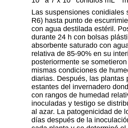
10
a 7 x 10
conidios mL
me
Las suspensiones conidiales s
R6) hasta punto de escurrimie
con agua destilada estéril. Po
durante 24 h con bolsas plást
absorbente saturado con agua
relativa de 85-90% en su inter
posteriormente se sometieron 
mismas condiciones de humed
diarias. Después, las plantas
estantes del invernadero dond
con rangos de humedad relati
inoculadas y testigo se distr
al azar. La patogenicidad de l
días después de la inoculación