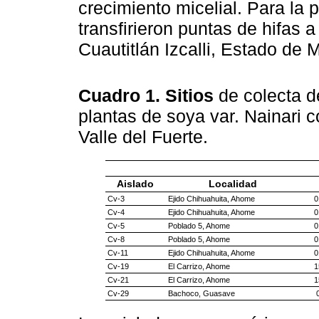
crecimiento micelial. Para la p
transfirieron puntas de hifas
Cuautitlán Izcalli, Estado de 
Cuadro 1. Sitios
de colecta d
plantas de soya var. Nainari c
Valle del Fuerte.
Aislado
Localidad
Cv-3
Ejido Chihuahuita, Ahome
0
Cv-4
Ejido Chihuahuita, Ahome
0
Cv-5
Poblado 5, Ahome
0
Cv-8
Poblado 5, Ahome
0
Cv-11
Ejido Chihuahuita, Ahome
0
Cv-19
El Carrizo, Ahome
1
Cv-21
El Carrizo, Ahome
1
Cv-29
Bachoco, Guasave