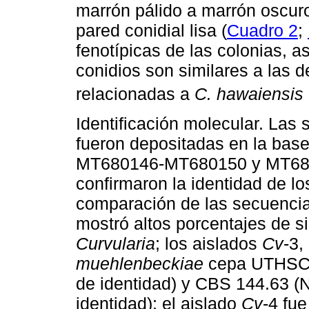
marrón pálido a marrón oscuro
pared conidial lisa (
Cuadro 2
;
fenotípicas de las colonias, a
conidios son similares a las 
relacionadas a
C. hawaiensis
Identificación molecular. Las
fueron depositadas en la bas
MT680146-MT680150 y MT680
confirmaron la identidad de lo
comparación de las secuencia
mostró altos porcentajes de s
Curvularia
; los aislados
Cv
-3,
muehlenbeckiae
cepa UTHSC 
de identidad) y CBS 144.63 (
identidad); el aislado
Cv
-4 fue