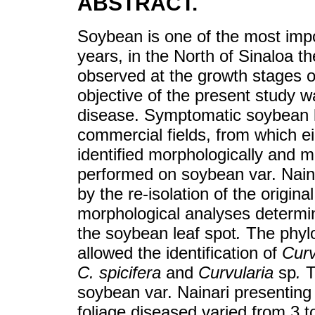
ABSTRACT.
Soybean is one of the most imp
years, in the North of Sinaloa t
observed at the growth stages o
objective of the present study wa
disease. Symptomatic soybean le
commercial fields, from which e
identified morphologically and m
performed on soybean var. Nainar
by the re-isolation of the origin
morphological analyses determ
the soybean leaf spot
.
The phylo
allowed the identification of
Curv
C. spicifera
and
Curvularia
sp
.
T
soybean var. Nainari presenting 
foliage diseased varied from 3 