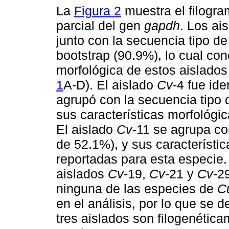
La
Figura 2
muestra el filogram
parcial del gen
gapdh
. Los ai
junto con la secuencia tipo d
bootstrap (90.9%), lo cual co
morfológica de estos aislados
1
A-D). El aislado
Cv
-4 fue id
agrupó con la secuencia tipo 
sus características morfológi
El aislado
Cv
-11 se agrupa co
de 52.1%), y sus característi
reportadas para esta especie.
aislados
Cv
-19,
Cv
-21 y
Cv
-2
ninguna de las especies de
Cu
en el análisis, por lo que se
tres aislados son filogenétic