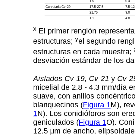
1.5
0.4
Curvularia Cv-29
17.5-27.5
7.5-12
21.75
9.0
1.1
4.0
x
El primer renglón representa
y
estructuras;
el segundo rengl
estructuras en cada muestra;
desviación estándar de los da
Aislados Cv-19, Cv-21
y
Cv-2
micelial de 2.8 - 4.3 mm/día
suave, con anillos concéntric
blanquecinos (
Figura 1
M), re
1
N). Los conidióforos son er
geniculados (
Figura 1
O). Coni
12.5 µm de ancho, elipsoidal