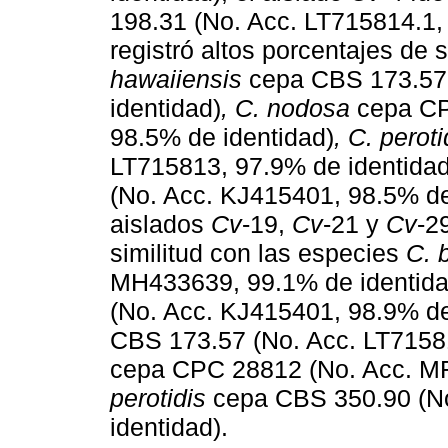
198.31 (No. Acc. LT715814.1, 
registró altos porcentajes de 
hawaiiensis
cepa CBS 173.57 
identidad)
, C. nodosa
cepa CP
98.5% de identidad)
, C. peroti
LT715813, 97.9% de identida
(No. Acc. KJ415401, 98.5% de 
aislados
Cv
-19,
Cv
-21 y
Cv
-2
similitud con las especies
C. 
MH433639, 99.1% de identida
(No. Acc. KJ415401, 98.9% de
CBS 173.57 (No. Acc. LT7158
cepa CPC 28812 (No. Acc. MF
perotidis
cepa CBS 350.90 (No
identidad).