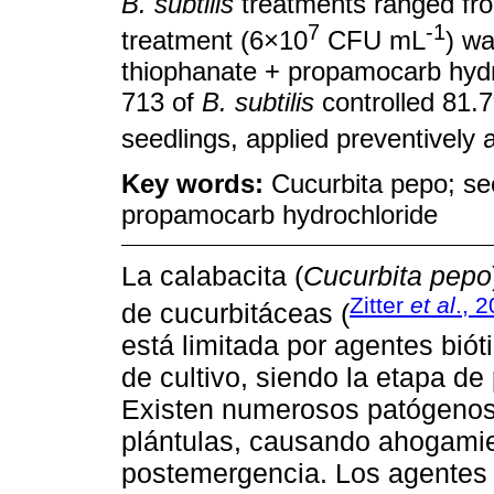
B. subtilis
treatments ranged fr
7
-1
treatment (6×10
CFU mL
) wa
thiophanate + propamocarb hydr
713 of
B. subtilis
controlled 81.
seedlings, applied preventively 
Key words:
Cucurbita pepo; se
propamocarb hydrochloride
La calabacita (
Cucurbita pepo
Zitter
et al
., 
de cucurbitáceas (
está limitada por agentes biót
de cultivo, siendo la etapa de
Existen numerosos patógenos 
plántulas, causando ahogami
postemergencia. Los agentes