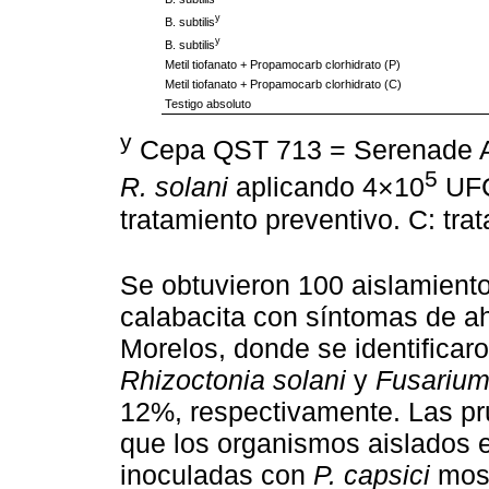
y
B. subtilis
y
B. subtilis
Metil tiofanato + Propamocarb clorhidrato (P)
Metil tiofanato + Propamocarb clorhidrato (C)
Testigo absoluto
y
Cepa QST 713 = Serenade
5
R. solani
aplicando 4×10
UFC
tratamiento preventivo. C: tra
Se obtuvieron 100 aislamientos
calabacita con síntomas de a
Morelos, donde se identificar
Rhizoctonia solani
y
Fusariu
12%, respectivamente. Las p
que los organismos aislados 
inoculadas con
P. capsici
most