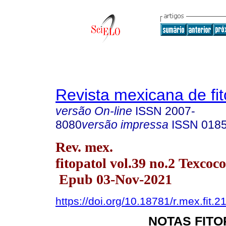
Revista mexicana de fit
versão On-line
ISSN
2007-
8080
versão impressa
ISSN
018
Rev. mex.
fitopatol vol.39 no.2 Texcoc
Epub 03-Nov-2021
https://doi.org/10.18781/r.mex.fit.2
NOTAS FIT