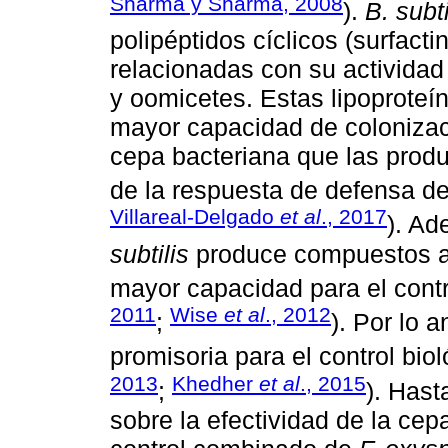
Sharma y Sharma, 2008
).
B. subti
polipéptidos cíclicos (surfactin
relacionadas con su actividad
y oomicetes. Estas lipoprote
mayor capacidad de colonizaci
cepa bacteriana que las produ
de la respuesta de defensa de 
Villareal-Delgado
et al
., 2017
). Ad
subtilis
produce compuestos an
mayor capacidad para el contr
2011
Wise
et al
., 2012
;
). Por lo a
promisoria para el control bio
2013
Khedher
et al
., 2015
;
). Hast
sobre la efectividad de la c