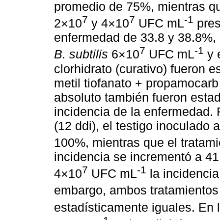
promedio de 75%, mientras qu
7
7
-1
2×10
y 4×10
UFC mL
pres
enfermedad de 33.8 y 38.8%, 
7
-1
B. subtilis
6×10
UFC mL
y 
clorhidrato (curativo) fueron 
metil tiofanato + propamocarb c
absoluto también fueron esta
incidencia de la enfermedad. 
(12 ddi), el testigo inoculado
100%, mientras que el tratam
incidencia se incrementó a 41
7
-1
4×10
UFC mL
la incidencia
embargo, ambos tratamientos
estadísticamente iguales. En 