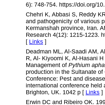
6): 748-754. https://doi.org/1
Chehri K, Abbasi S, Reddy K
and pathogenicity of various 
Kermanshah province, Iran. Af
Research 4(12): 1215-1223. h
[
Links
]
Deadman ML, Al-Saadi AM, Al-
R, Al- Kiyoomi K, Al-Hasani 
Management of
Pythium aph
production in the Sultanate 
Conference: Pest and diseases
international conference held 
Brighton, UK. 1042 p [
Links
]
Erwin DC and Ribeiro OK. 19