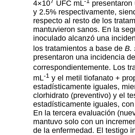
7
-1
4×10
UFC mL
presentaron 
y 2.5% respectivamente, siend
respecto al resto de los trata
mantuvieron sanos. En la segu
inoculado alcanzó una incide
los tratamientos a base de
B. 
presentaron una incidencia d
correspondientemente. Los tr
-1
mL
y el metil tiofanato + pr
estadísticamente iguales, mie
clorhidrato (preventivo) y el t
estadísticamente iguales, con
En la tercera evaluación (nuev
mantuvo solo con un incremen
de la enfermedad. El testigo 