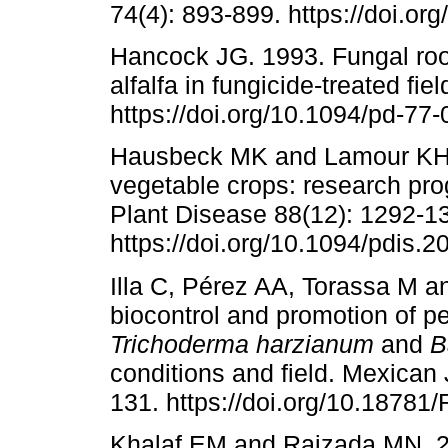
74(4): 893-899. https://doi.o
Hancock JG. 1993. Fungal root
alfalfa in fungicide-treated fi
https://doi.org/10.1094/pd-77
Hausbeck MK and Lamour KH
vegetable crops: research pr
Plant Disease 88(12): 1292-1
https://doi.org/10.1094/pdis.
Illa C, Pérez AA, Torassa M a
biocontrol and promotion of p
Trichoderma harzianum
and
B
conditions and field. Mexican 
131. https://doi.org/10.18781
Khalaf EM and Raizada MN. 20