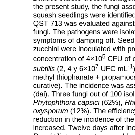
the present study, the fungi ass
squash seedlings were identified
QST 713 was evaluated against t
fungi. The pathogens were isola
symptoms of damping off. Seedl
zucchini were inoculated with p
5
concentration of 4×10
CFU of e
7
-1
subtilis
(2, 4 y 6×10
UFC mL
methyl thiophanate + propamoca
curative). The incidence was as
(dai). Three fungi out of 100 iso
Phytophthora capsici
(62%),
Rhi
oxysporum
(12%). The efficienc
reduction in the incidence of th
increased. Twelve days after ino