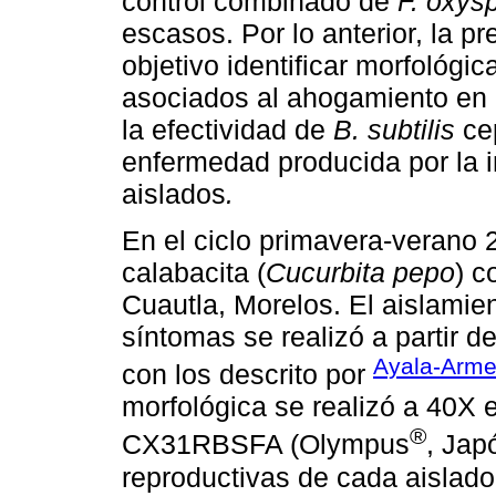
control combinado de
F. oxys
escasos. Por lo anterior, la p
objetivo identificar morfológ
asociados al ahogamiento en p
la efectividad de
B. subtilis
cep
enfermedad producida por la 
aislados
.
En el ciclo primavera-verano 
calabacita (
Cucurbita pepo
) c
Cuautla, Morelos. El aislamie
síntomas se realizó a partir d
Ayala-Arm
con los descrito por
morfológica se realizó a 40X
®
CX31RBSFA (Olympus
, Jap
reproductivas de cada aislado.