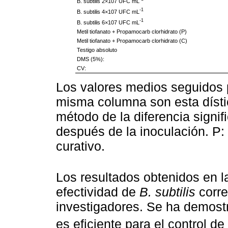
B. subtilis 2×107 UFC mL
-1
B. subtilis 4×107 UFC mL
-1
B. subtilis 6×107 UFC mL
Metil tiofanato + Propamocarb clorhidrato (P)
Metil tiofanato + Propamocarb clorhidrato (C)
Testigo absoluto
DMS (5%):
CV:
Los valores medios seguidos p
misma columna son esta dísti
método de la diferencia signif
después de la inoculación. P: 
curativo.
Los resultados obtenidos en l
efectividad de
B. subtilis
corre
investigadores. Se ha demos
es eficiente para el control de