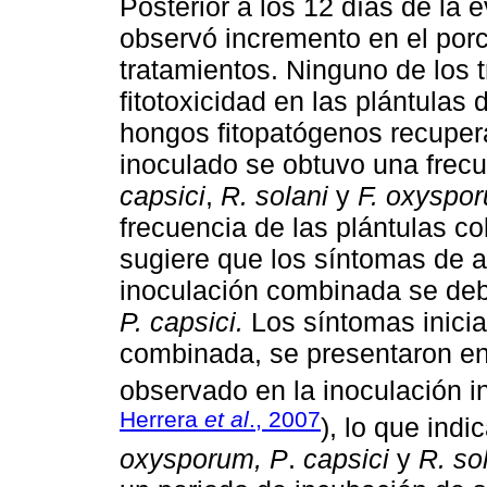
Posterior a los 12 días de la 
observó incremento en el porc
tratamientos. Ninguno de los
fitotoxicidad en las plántulas 
hongos fitopatógenos recupera
inoculado se obtuvo una frec
capsici
,
R. solani
y
F. oxyspo
frecuencia de las plántulas c
sugiere que los síntomas de 
inoculación combinada se debe
P. capsici.
Los síntomas inicia
combinada, se presentaron en
observado en la inoculación i
Herrera
et al
., 2007
), lo que ind
oxysporum, P
.
capsici
y
R. so