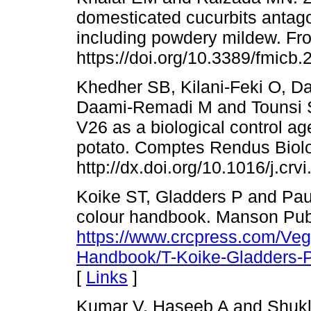
domesticated cucurbits antag
including powdery mildew. Fron
https://doi.org/10.3389/fmicb
Khedher SB, Kilani-Feki O, 
Daami-Remadi M and Tounsi S.
V26 as a biological control a
potato. Comptes Rendus Biolo
http://dx.doi.org/10.1016/j.crv
Koike ST, Gladders P and Pau
colour handbook. Manson Pub
https://www.crcpress.com/Veg
Handbook/T-Koike-Gladders-
[
Links
]
Kumar V, Haseeb A and Shukla