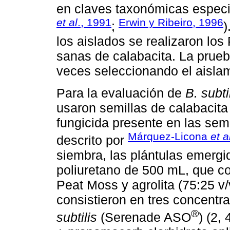
en claves taxonómicas especi
et al
., 1991
Erwin y Ribeiro, 1996
;
)
los aislados se realizaron lo
sanas de calabacita. La prueb
veces seleccionando el aislam
Para la evaluación de
B. subti
usaron semillas de calabacita 
fungicida presente en las sem
Márquez-Licona
et a
descrito por
siembra, las plántulas emergi
poliuretano de 500 mL, que co
Peat Moss y agrolita (75:25 v
consistieron en tres concent
®
subtilis
(Serenade ASO
) (2,