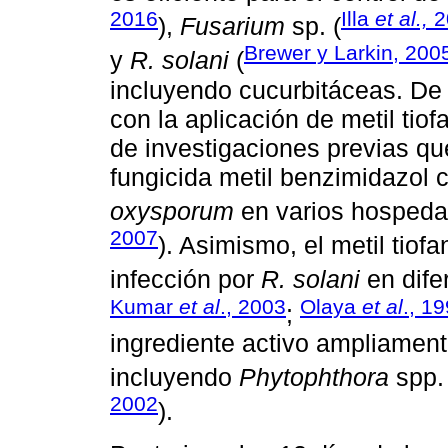
2016
Illa
et al.,
2
),
Fusarium
sp. (
Brewer y Larkin, 200
y
R. solani
(
incluyendo cucurbitáceas. De 
con la aplicación de metil tio
de investigaciones previas qu
fungicida metil benzimidazol 
oxysporum
en varios hospeda
2007
). Asimismo, el metil tiof
infección por
R. solani
en dife
Kumar
et al
., 2003
Olaya
et al
., 1
;
ingrediente activo ampliament
incluyendo
Phytophthora
spp. 
2002
).