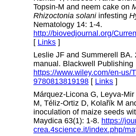
Topsin-M and neem cake on
M
Rhizoctonia solani
infesting
H
Nematology 14: 1-4.
http://biovedjournal.org/Cu
[
Links
]
Leslie JF and Summerell BA. 
manual. Blackwell Publishing 
https://www.wiley.com/en-us
9780813819198
[
Links
]
Márquez-Licona G, Leyva-Mir
M, Téliz-Ortiz D, Kolařík M and
inoculation of maize seeds wi
Maydica 63(1): 1-8.
https://jou
crea.4science.it/index.php/ma