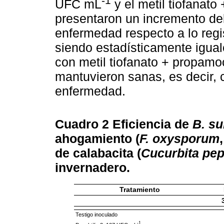
-1
UFC mL
y el metil tiofanato
presentaron un incremento del
enfermedad respecto a lo regi
siendo estadísticamente iguale
con metil tiofanato + propamoc
mantuvieron sanas, es decir, 
enfermedad.
Cuadro 2
Eficiencia de
B. su
ahogamiento (
F. oxysporum
de calabacita (
Cucurbita pe
invernadero.
Tratamiento
Testigo inoculado
-1