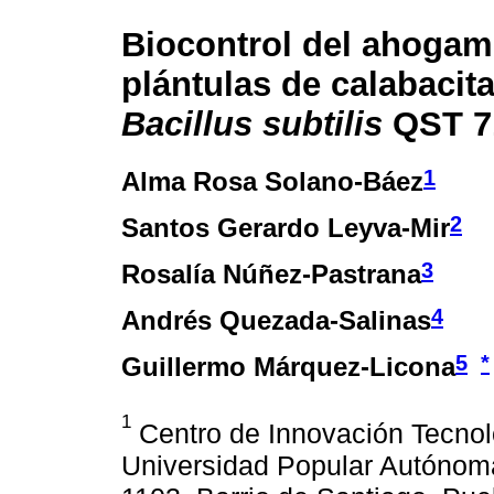
Biocontrol del ahogam
plántulas de calabacit
Bacillus subtilis
QST 7
1
Alma Rosa Solano-Báez
2
Santos Gerardo Leyva-Mir
3
Rosalía Núñez-Pastrana
4
Andrés Quezada-Salinas
5
*
Guillermo Márquez-Licona
1
Centro de Innovación Tecnoló
Universidad Popular Autónoma