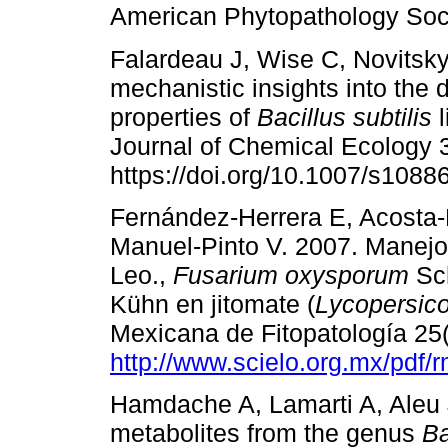
American Phytopathology Soc
Falardeau J, Wise C, Novitsky
mechanistic insights into the d
properties of
Bacillus subtilis
l
Journal of Chemical Ecology 
https://doi.org/10.1007/s1088
Fernández-Herrera E, Acosta
Manuel-Pinto V. 2007. Manejo
Leo.,
Fusarium oxysporum
Sch
Kühn en jitomate (
Lycopersic
Mexicana de Fitopatología 25(
http://www.scielo.org.mx/pdf/
Hamdache A, Lamarti A, Aleu 
metabolites from the genus
Ba