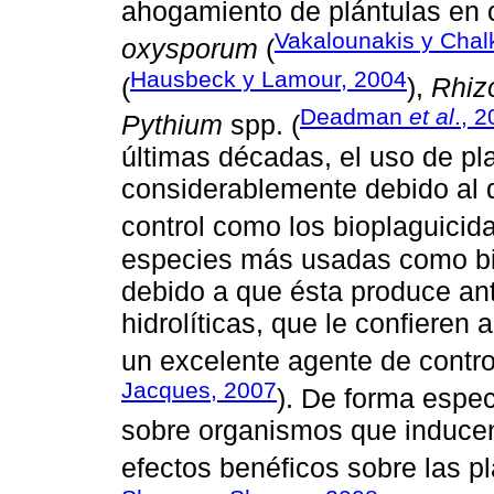
ahogamiento de plántulas en 
Vakalounakis y Chal
oxysporum
(
Hausbeck y Lamour, 2004
(
),
Rhiz
Deadman
et al
., 
Pythium
spp. (
últimas décadas, el uso de pl
considerablemente debido al d
control como los bioplaguicida
especies más usadas como bi
debido a que ésta produce ant
hidrolíticas, que le confieren 
un excelente agente de control
Jacques, 2007
). De forma espec
sobre organismos que inducen
efectos benéficos sobre las pl