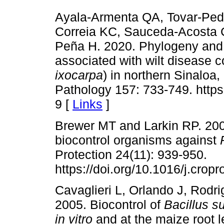
Ayala-Armenta QA, Tovar-Pe
Correia KC, Sauceda-Acosta 
Peña H. 2020. Phylogeny and p
associated with wilt disease c
ixocarpa
) in northern Sinaloa
Pathology 157: 733-749. http
9 [
Links
]
Brewer MT and Larkin RP. 2005
biocontrol organisms against
Protection 24(11): 939-950.
https://doi.org/10.1016/j.crop
Cavaglieri L, Orlando J, Rodr
2005. Biocontrol of
Bacillus su
in vitro
and at the maize root l