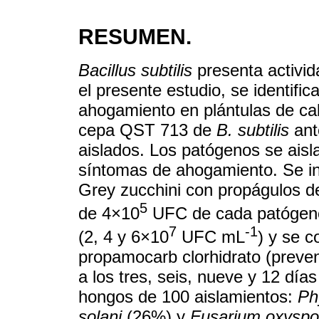
RESUMEN.
Bacillus subtilis
presenta activid
el presente estudio, se identifi
ahogamiento en plántulas de cala
cepa QST 713 de
B. subtilis
ant
aislados. Los patógenos se aisl
síntomas de ahogamiento. Se ino
Grey zucchini con propágulos d
5
de 4×10
UFC de cada patógeno.
7
-1
(2, 4 y 6×10
UFC mL
) y se c
propamocarb clorhidrato (preven
a los tres, seis, nueve y 12 días 
hongos de 100 aislamientos:
Ph
solani
(26%) y
Fusarium oxysp