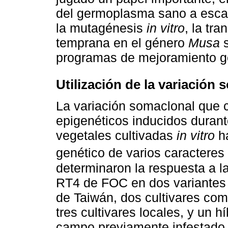
del germoplasma sano a escal
la mutagénesis
in vitro
, la tr
temprana en el género
Musa
s
programas de mejoramiento g
Utilización de la variación
La variación somaclonal que 
epigenéticos inducidos durante
vegetales cultivadas
in vitro
ha
genético de varios caractere
determinaron la respuesta a la
RT4 de FOC en dos variantes
de Taiwán, dos cultivares co
tres cultivares locales, y un 
campo previamente infestado 