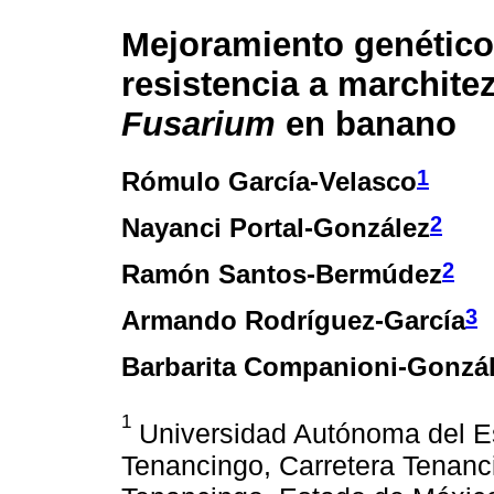
Mejoramiento genético
resistencia a marchite
Fusarium
en banano
1
Rómulo García-Velasco
2
Nayanci Portal-González
2
Ramón Santos-Bermúdez
3
Armando Rodríguez-García
Barbarita Companioni-Gonzá
1
Universidad Autónoma del Es
Tenancingo, Carretera Tenanci