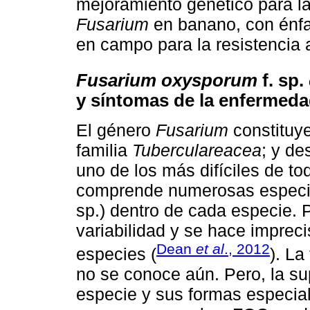
mejoramiento genético para la
Fusarium
en banano, con énfa
en campo para la resistencia 
Fusarium oxysporum
f. sp.
y síntomas de la enfermed
El género
Fusarium
constituye
familia
Tuberculareacea
; y de
uno de los más difíciles de t
comprende numerosas especies
sp.) dentro de cada especie. P
variabilidad y se hace imprecis
Dean
et al
., 2012
especies (
). La
no se conoce aún. Pero, la sup
especie y sus formas especia