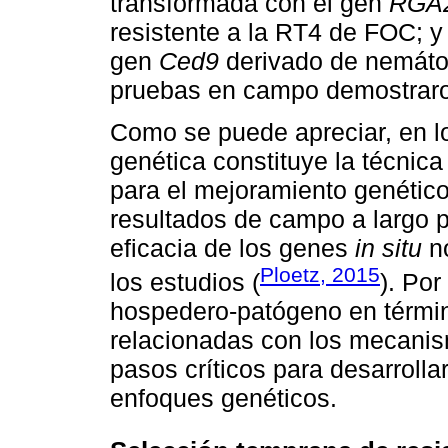
transformada con el gen
RGA
resistente a la RT4 de FOC; y
gen
Ced9
derivado de nemáto
pruebas en campo demostraro
Como se puede apreciar, en lo
genética constituye la técnic
para el mejoramiento genético 
resultados de campo a largo p
eficacia de los genes
in situ
no
Ploetz, 2015
los estudios (
). Por
hospedero-patógeno en términ
relacionadas con los mecanism
pasos críticos para desarrolla
enfoques genéticos.