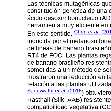
Las técnicas mutagénicas que
constitución genética de una c
ácido desoxirribonucleico (AD
herramienta muy eficiente en 
Chen
et al
. (20
En este sentido,
inducida por el metanosulfonat
de líneas de banano brasileño
RT4 de FOC. Las plantas regen
de banano brasileño resistent
sometidas a un método de se
mostraron una reducción en l
relación a las plantas utiliza
Saraswathi
et al
. (2016
) obtuvier
Rasthali (Silk, AAB) resistent
compatibilidad vegetativa (GC