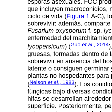
esporas asexuales. FOC produ
que incluyen macroconidios, 
ciclo de vida (
Figura 1
A-C), lo
sobrevivir; además, comparte u
Fusarium oxysporum
f. sp.
lyc
enfermedad del marchitamiento
Guo
et al
., 2014
lycopersicum
) (
)
gruesas, formadas dentro de l
sobrevivir en ausencia del ho
latente o consiguen germinar 
plantas no hospedantes para 
Nelson
et al
., 1983
(
). Los conid
fúngicas bajo diversas condic
hifas se desarrollan alrededor
superficie. Posteriormente, pe