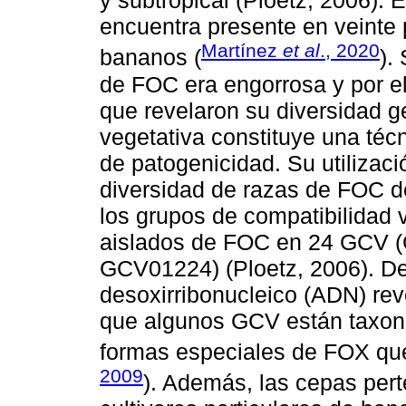
y subtropical (Ploetz, 2006). 
encuentra presente en veinte
Martínez
et al
., 2020
bananos (
).
de FOC era engorrosa y por el
que revelaron su diversidad ge
vegetativa constituye una técn
de patogenicidad. Su utilizaci
diversidad de razas de FOC de
los grupos de compatibilidad 
aislados de FOC en 24 GCV
GCV01224) (Ploetz, 2006). D
desoxirribonucleico (ADN) reve
que algunos GCV están taxon
formas especiales de FOX qu
2009
). Además, las cepas per