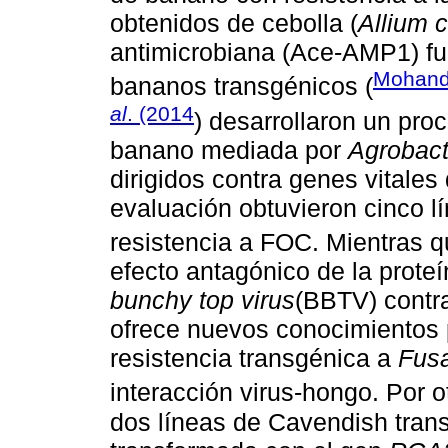
obtenidos de cebolla (
Allium 
antimicrobiana (Ace-AMP1) fu
Mohan
bananos transgénicos (
al
. (2014
) desarrollaron un pro
banano mediada por
Agrobac
dirigidos contra genes vital
evaluación obtuvieron cinco l
resistencia a FOC. Mientras 
efecto antagónico de la proteí
bunchy top virus
(BBTV) cont
ofrece nuevos conocimientos 
resistencia transgénica a
Fus
interacción virus-hongo. Por o
dos líneas de Cavendish trans