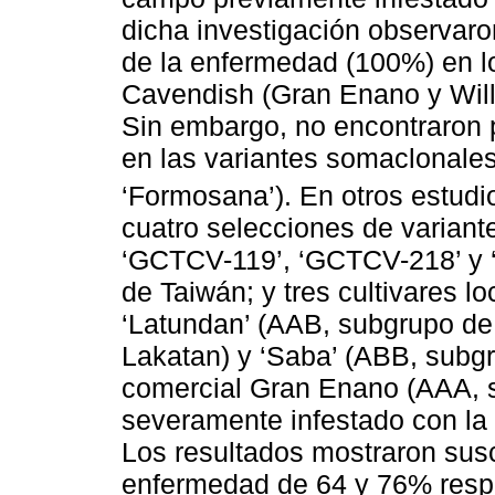
dicha investigación observaro
de la enfermedad (100%) en lo
Cavendish (Gran Enano y Willia
Sin embargo, no encontraron 
en las variantes somaclonale
‘Formosana’). En otros estud
cuatro selecciones de varian
‘GCTCV-119’, ‘GCTCV-218’ y 
de Taiwán; y tres cultivares lo
‘Latundan’ (AAB, subgrupo de
Lakatan) y ‘Saba’ (ABB, subg
comercial Gran Enano (AAA, 
severamente infestado con la 
Los resultados mostraron susc
enfermedad de 64 y 76% respe