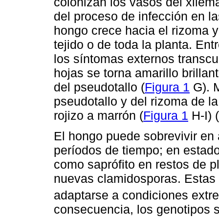
colonizan los vasos del xilema
del proceso de infección en la
hongo crece hacia el rizoma y
tejido o de toda la planta. Entr
los síntomas externos transcu
hojas se torna amarillo brilla
del pseudotallo (
Figura 1
G). M
pseudotallo y del rizoma de la
rojizo a marrón (
Figura 1
H-I)
El hongo puede sobrevivir en
períodos de tiempo; en estado
como saprófito en restos de p
nuevas clamidosporas. Estas 
adaptarse a condiciones extr
consecuencia, los genotipos s