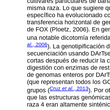
cultivares particulares de ban
misma raza. Lo que sugiere qu
específico ha evolucionado c
transferencia horizontal de g
de FOX (Ploetz, 2006). En gen
una notable dicotomía referid
al
., 2006
). La genotipificación 
secuenciación usando DArTse
cortas después de reducir la
digestión con enzimas de rest
de genomas enteros por DArTs
(que representan todos los G
Cruz
et al
., 2013
grupos (
). Por o
que las estructuras genómicas 
raza 4 eran altamente sinténi