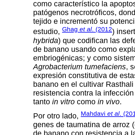
como característico la apopto
patógenos necrotróficos, dond
tejido e incrementó su potenc
Ghag
et al
. (2012
estudio,
) inse
hybrida
) que codifican las de
de banano usando como expla
embriogénicas; y como sistem
Agrobacterium tumefaciens
, 
expresión constitutiva de esta
banano en el cultivar Rasthali 
resistencia contra la infecció
tanto
in vitro
como
in vivo
.
Mahdavi
et al
. (20
Por otro lado,
genes de taumatina de arroz (
de banano con resistencia a 