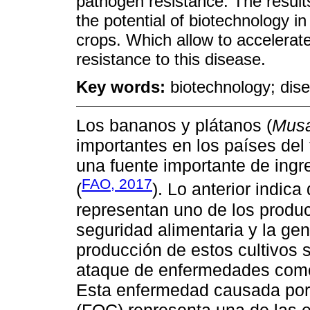
pathogen resistance. The result
the potential of biotechnology in
crops. Which allow to accelera
resistance to this disease.
Key words:
biotechnology; dis
Los bananos y plátanos (
Mus
importantes en los países del 
una fuente importante de ingr
FAO, 2017
(
). Lo anterior indic
representan uno de los produ
seguridad alimentaria y la ge
producción de estos cultivos
ataque de enfermedades como
Esta enfermedad causada po
(FOC) representa una de las 