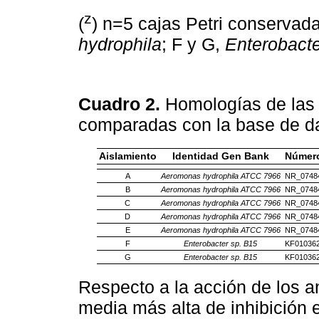
z
(
) n=5 cajas Petri conservada
hydrophila
; F y G,
Enterobacte
Cuadro 2.
Homologías de las 
comparadas con la base de d
Aislamiento
Identidad Gen Bank
Número
A
Aeromonas hydrophila ATCC 7966
NR_0748
B
Aeromonas hydrophila ATCC 7966
NR_0748
C
Aeromonas hydrophila ATCC 7966
NR_0748
D
Aeromonas hydrophila ATCC 7966
NR_0748
E
Aeromonas hydrophila ATCC 7966
NR_0748
F
Enterobacter sp. B15
KF010362
G
Enterobacter sp. B15
KF010362
Respecto a la acción de los ant
media más alta de inhibición