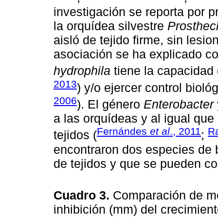
investigación se reporta por 
la orquídea silvestre
Prosthech
aisló de tejido firme, sin les
asociación se ha explicado c
hydrophila
tiene la capacidad d
2013
) y/o ejercer control bioló
2006
). El género
Enterobacter
a las orquídeas y al igual que
Fernándes
et al
., 2011
R
tejidos (
;
encontraron dos especies de b
de tejidos y que se pueden con
Cuadro 3.
Comparación de med
inhibición (mm) del crecimien