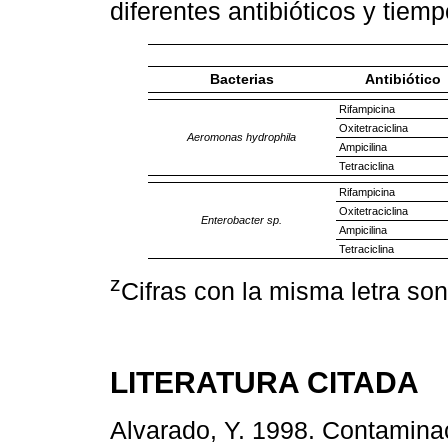
diferentes antibióticos y tiem
Bacterias
Antibiótico
Rifampicina
Oxitetraciclina
Aeromonas hydrophila
Ampicilina
Tetraciclina
Rifampicina
Oxitetraciclina
Enterobacter sp.
Ampicilina
Tetraciclina
z
Cifras con la misma letra so
LITERATURA CITADA
Alvarado, Y. 1998. Contaminac