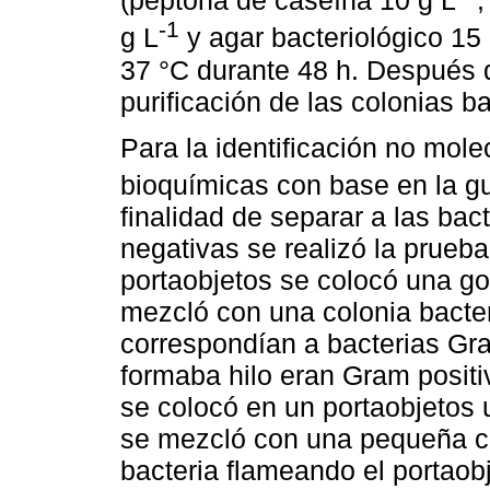
(peptona de caseína 10 g L
,
-1
g L
y agar bacteriológico 15 
37 °C durante 48 h. Después d
purificación de las colonias b
Para la identificación no mole
bioquímicas con base en la g
finalidad de separar a las ba
negativas se realizó la prue
portaobjetos se colocó una go
mezcló con una colonia bacter
correspondían a bacterias Gra
formaba hilo eran Gram positi
se colocó en un portaobjetos u
se mezcló con una pequeña can
bacteria flameando el portaob