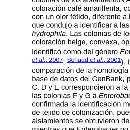
coloración café amarillenta, co
con un olor fétido, diferente a
que condujo a identificar a l
hydrophila
. Las colonias de l
coloración beige, convexa, op
identificó como del género
En
et al
., 2007
Schaad
et al
., 2001
;
).
comparación de la homología
base de datos del GenBank, pu
C, D y E correspondieron a l
las colonias F y G a
Enterobac
confirmada la identificación m
de tejido de colonización, pue
aislamientos se obtuvieron del
mientras que
Enterobacter
no 