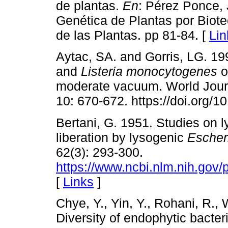
de plantas.
En
: Pérez Ponce, 
Genética de Plantas por Biotec
de las Plantas. pp 81-84. [
Lin
Aytac, SA. and Gorris, LG. 19
and
Listeria monocytogenes
o
moderate vacuum. World Journ
10: 670-672. https://doi.org/
Bertani, G. 1951. Studies on 
liberation by lysogenic
Escheri
62(3): 293-300.
https://www.ncbi.nlm.nih.go
[
Links
]
Chye, Y., Yin, Y., Rohani, R.,
Diversity of endophytic bacter