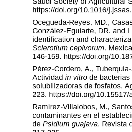
Saudi Society of Agricultural 
https://doi.org/10.1016/j.jssa
Ocegueda-Reyes, MD., Casas-So
González-Eguiarte, DR. and Ló
identification and characteriza
Sclerotium cepivorum
. Mexica
146-159. https://doi.org/10.1
Pérez-Cordero, A., Tuberquia-
Actividad
in vitro
de bacterias 
solubilizadoras de fosfatos.
223. https://doi.org/10.15517
Ramírez-Villalobos, M., Santo
contaminantes en el establec
de
Psidium guajava
. Revista 