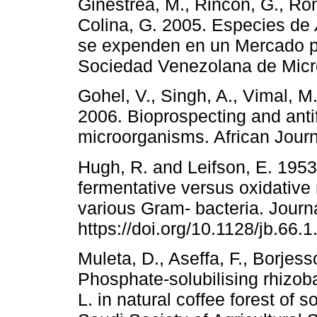
Ginestrea, M., Rincón, G., Rom
Colina, G. 2005. Especies de
se expenden en un Mercado po
Sociedad Venezolana de Micro
Gohel, V., Singh, A., Vimal, M
2006. Bioprospecting and antifu
microorganisms. African Journ
Hugh, R. and Leifson, E. 1953
fermentative versus oxidative
various Gram- bacteria. Journa
https://doi.org/10.1128/jb.66.
Muleta, D., Aseffa, F., Borjes
Phosphate-solubilising rhizob
L. in natural coffee forest of 