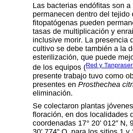
Las bacterias endófitas son a
permanecen dentro del tejido 
fitopatógenas pueden permane
tasas de multiplicación y enr
inclusive morir. La presencia
cultivo se debe también a la d
esterilización, que puede mej
Red y Tanpraser
de los equipos (
presente trabajo tuvo como obj
presentes en
Prosthechea citr
eliminación.
Se colectaron plantas jóvene
floración, en dos localidades
coordenadas 17° 20’ 012” N, 9
30’ 774” O, para los sitios 1 