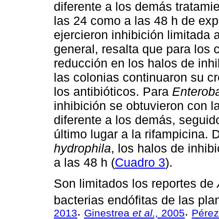
diferente a los demás tratamie
las 24 como a las 48 h de expo
ejercieron inhibición limitada
general, resalta que para los 
reducción en los halos de inhi
las colonias continuaron su c
los antibióticos. Para
Enteroba
inhibición se obtuvieron con l
diferente a los demás, seguido 
último lugar a la rifampicina
hydrophila
, los halos de inhib
a las 48 h (
Cuadro 3
).
Son limitados los reportes de
bacterias endófitas de las plan
2013
Ginestrea
et al.,
2005
Pére
;
;