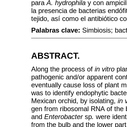
para
A. hydrophila
y con ampici
la presencia de bacterias endófi
tejido, así como el antibiótico c
Palabras clave:
Simbiosis; bact
ABSTRACT.
Along the process of
in vitro
plan
pathogenic and/or apparent con
eventually cause loss of plant ma
was to identify endophytic bacte
Mexican orchid, by isolating,
in 
gen from ribosomal RNA of the b
and
Enterobacter
sp
.
were ident
from the bulb and the lower part