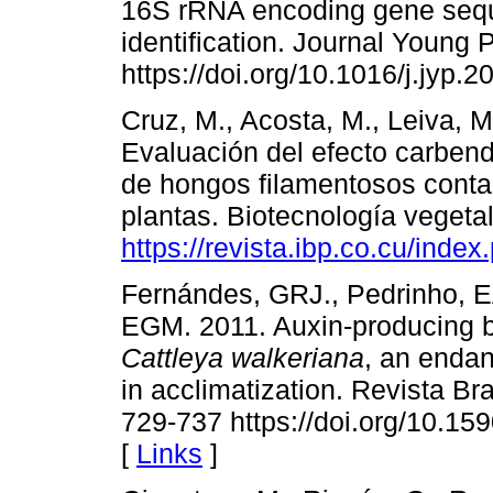
16S rRNA encoding gene sequ
identification. Journal Young
https://doi.org/10.1016/j.jyp.
Cruz, M., Acosta, M., Leiva, M
Evaluación del efecto carbenda
de hongos filamentosos conta
plantas. Biotecnología vegetal
https://revista.ibp.co.cu/inde
Fernándes, GRJ., Pedrinho, E
EGM. 2011. Auxin-producing ba
Cattleya walkeriana
, an endan
in acclimatization. Revista Br
729-737 https://doi.org/10.
[
Links
]