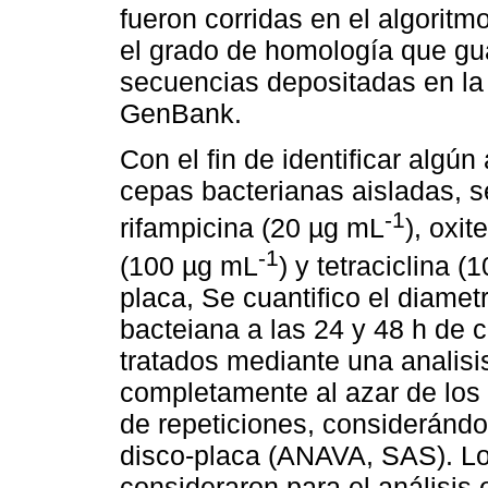
fueron corridas en el algorit
el grado de homología que gu
secuencias depositadas en la
GenBank.
Con el fin de identificar algún
cepas bacterianas aisladas, se
-1
rifampicina (20 µg mL
), oxit
-1
(100 µg mL
) y tetraciclina (
placa, Se cuantifico el diamet
bacteiana a las 24 y 48 h de 
tratados mediante una analis
completamente al azar de los 
de repeticiones, consideránd
disco-placa (ANAVA, SAS). Los 
consideraron para el análisis 