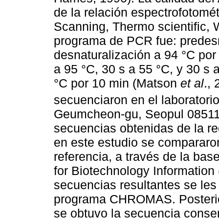
de la relación espectrofotom
Scanning, Thermo scientific,
programa de PCR fue: predesn
desnaturalización a 94 °C por 
a 95 °C, 30 s a 55 °C, y 30 s 
°C por 10 min (Matson
et al
.,
secuenciaron en el laborator
Geumcheon-gu, Seopul 08511 
secuencias obtenidas de la r
en este estudio se comparar
referencia, a través de la ba
for Biotechnology Information
secuencias resultantes se les
programa CHROMAS. Posteri
se obtuvo la secuencia conse