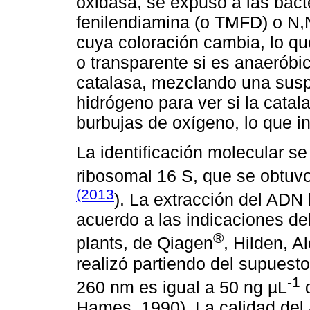
oxidasa, se expuso a las bacte
fenilendiamina (o TMFD) o N,
cuya coloración cambia, lo que
o transparente si es anaeróbi
catalasa, mezclando una susp
hidrógeno para ver si la catal
burbujas de oxígeno, lo que in
La identificación molecular s
ribosomal 16 S, que se obtuvo
(2013
). La extracción del ADN 
acuerdo a las indicaciones de
®
plants, de Qiagen
, Hilden, A
realizó partiendo del supuest
-1
260 nm es igual a 50 ng µL
d
Hames, 1990). La calidad del 