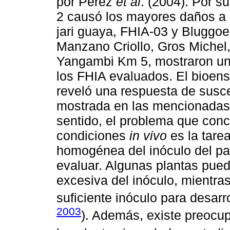
por Pérez
et al
. (2004). Por s
2 causó los mayores daños a l
jari guaya, FHIA-03 y Bluggoe.
Manzano Criollo, Gros Michel, 
Yangambi Km 5, mostraron una
los FHIA evaluados. El bioens
reveló una respuesta de suscep
mostrada en las mencionadas
sentido, el problema que conc
condiciones
in vivo
es la tarea
homogénea del inóculo del pa
evaluar. Algunas plantas pued
excesiva del inóculo, mientras
suficiente inóculo para desarr
2003
). Además, existe preocup