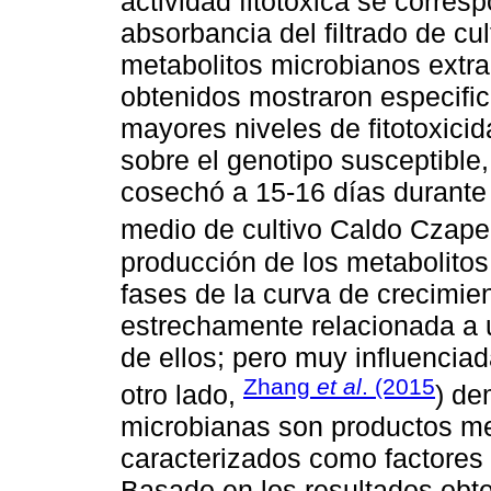
actividad fitotóxica se corre
absorbancia del filtrado de cul
metabolitos microbianos extra
obtenidos mostraron especifi
mayores niveles de fitotoxici
sobre el genotipo susceptible
cosechó a 15-16 días durante 
medio de cultivo Caldo Czap
producción de los metabolitos
fases de la curva de crecimie
estrechamente relacionada a u
de ellos; pero muy influenciad
Zhang
et al
. (2015
otro lado,
) de
microbianas son productos me
caracterizados como factores 
Basado en los resultados obte