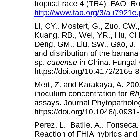
tropical race 4 (TR4). FAO, Ro
http://www.fao.org/3/a-i7921e.
Li, CY., Mostert, G., Zuo, CW.
Kuang, RB., Wei, YR., Hu, CH.
Deng, GM., Liu, SW., Gao, J., 
and distribution of the banan
sp.
cubense
in China. Fungal
https://doi.org/10.4172/2165-
Mert, Z. and Karakaya, A. 2003
inoculum concentration for
Rh
assays. Journal Phytopatholo
https://doi.org/10.1046/j.093
Pérez, L., Batlle, A., Fonseca
Reaction of FHIA hybrids and 