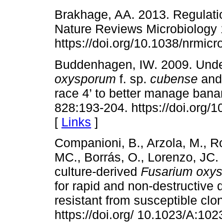
Brakhage, AA. 2013. Regulati
Nature Reviews Microbiology 
https://doi.org/10.1038/nrmic
Buddenhagen, IW. 2009. Under
oxysporum
f. sp.
cubense
and 
race 4’ to better manage bana
828:193-204. https://doi.org/
[
Links
]
Companioni, B., Arzola, M., R
MC., Borrás, O., Lorenzo, JC.
culture-derived
Fusarium oxy
for rapid and non-destructive d
resistant from susceptible cl
https://doi.org/ 10.1023/A:1