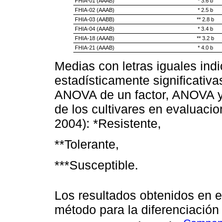
FHIA-01 (AAAB)
* 3.6 b
FHIA-02 (AAAB)
* 2.5 b
FHIA-03 (AABB)
** 2.8 b
FHIA-04 (AAAB)
* 3.4 b
FHIA-18 (AAAB)
** 3.2 b
FHIA-21 (AAAB)
* 4.0 b
Medias con letras iguales indi
estadísticamente significativa
ANOVA de un factor, ANOVA 
de los cultivares en evaluac
2004): *Resistente,
**Tolerante,
***Susceptible.
Los resultados obtenidos en e
método para la diferenciación 