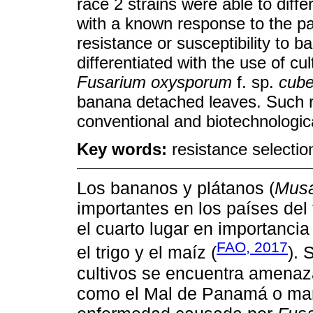
race 2 strains were able to diff
with a known response to the 
resistance or susceptibility to 
differentiated with the use of cul
Fusarium oxysporum
f. sp.
cub
banana detached leaves. Such re
conventional and biotechnologi
Key words:
resistance selectio
Los bananos y plátanos (
Mus
importantes en los países del 
el cuarto lugar en importanci
FAO, 2017
el trigo y el maíz (
). 
cultivos se encuentra amenaz
como el Mal de Panamá o mar