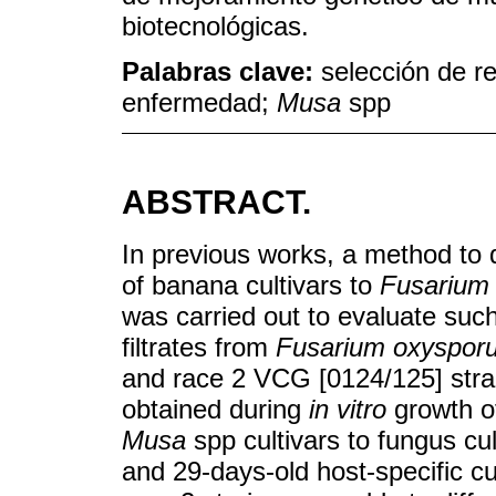
biotecnológicas.
Palabras clave:
selección de re
enfermedad;
Musa
spp
ABSTRACT.
In previous works, a method to di
of banana cultivars to
Fusarium
was carried out to evaluate suc
filtrates from
Fusarium oxyspor
and race 2 VCG [0124/125] strai
obtained during
in vitro
growth o
Musa
spp cultivars to fungus cu
and 29-days-old host-specific cu