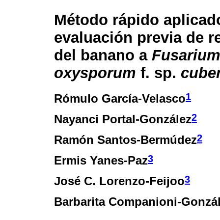
Método rápido aplicad
evaluación previa de r
del banano a
Fusariu
oxysporum
f. sp.
cube
1
Rómulo García-Velasco
2
Nayanci Portal-González
2
Ramón Santos-Bermúdez
3
Ermis Yanes-Paz
3
José C. Lorenzo-Feijoo
Barbarita Companioni-Gonzá