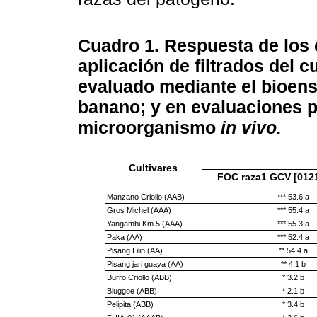
Cuadro 1.
Respuesta de los 
aplicación de filtrados del c
evaluado mediante el bioen
banano; y en evaluaciones p
microorganismo
in vivo.
Cultivares
FOC raza1 GCV [0121
Manzano Criollo (AAB)
*** 53.6 a
Gros Michel (AAA)
*** 55.4 a
Yangambi Km 5 (AAA)
*** 55.3 a
Paka (AA)
*** 52.4 a
Pisang Lilin (AA)
** 54.4 a
Pisang jari guaya (AA)
** 4.1 b
Burro Criollo (ABB)
* 3.2 b
Bluggoe (ABB)
* 2.1 b
Pelipita (ABB)
* 3.4 b