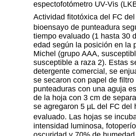
espectofotómetro UV-Vis (LK
Actividad fitotóxica del FC d
bioensayo de punteadura se
tiempo evaluado (1 hasta 30 
edad según la posición en la pl
Michel (grupo AAA, susceptibl
susceptible a raza 2). Estas 
detergente comercial, se enjua
se secaron con papel de filtr
punteaduras con una aguja esté
de la hoja con 3 cm de separa
se agregaron 5 µL del FC del
evaluado. Las hojas se incub
intensidad luminosa, fotoperí
oscuridad y 70% de humedad r