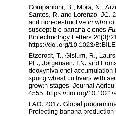
Companioni, B., Mora, N., Arzo
Santos, R. and Lorenzo, JC. 2
and non-destructive
in vitro
dif
susceptible banana clones
Fu
Biotechnology Letters 26(3):2
https://doi.org/10.1023/B:BI
Etzerodt, T., Gislum, R., Laur
PL., Jørgensen, LN. and Fomsg
deoxynivalenol accumulation 
spring wheat cultivars with se
growth stages. Journal Agricu
4555. https://doi.org/10.1021/
FAO. 2017. Global programm
Protecting banana production 