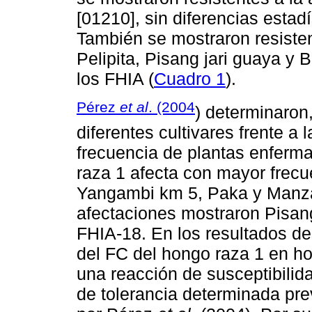
[01210], sin diferencias estad
También se mostraron resistent
Pelipita, Pisang jari guaya y 
los FHIA (
Cuadro 1
).
Pérez
et al
. (2004
) determinaron,
diferentes cultivares frente a
frecuencia de plantas enferm
raza 1 afecta con mayor frecu
Yangambi km 5, Paka y Manz
afectaciones mostraron Pisang
FHIA-18. En los resultados des
del FC del hongo raza 1 en hoj
una reacción de susceptibilid
de tolerancia determinada pr