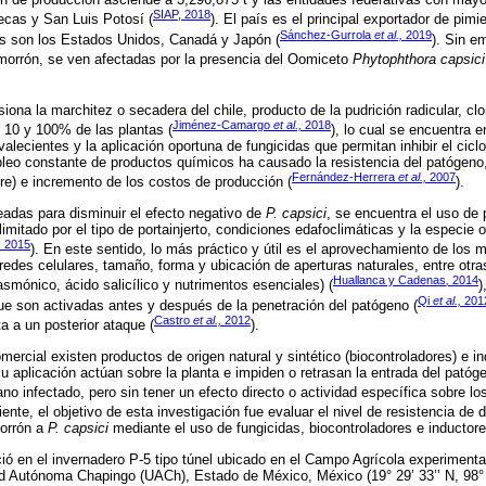
SIAP, 2018
ecas y San Luis Potosí (
). El país es el principal exportador de pim
Sánchez-Gurrola
et al.,
2019
s son los Estados Unidos, Canadá y Japón (
). Sin e
 morrón, se ven afectadas por la presencia del Oomiceto
Phytophthora capsici
iona la marchitez o secadera del chile, producto de la pudrición radicular, cl
Jiménez-Camargo
et al.,
2018
e 10 y 100% de las plantas (
), lo cual se encuentra e
alecientes y la aplicación oportuna de fungicidas que permitan inhibir el cicl
leo constante de productos químicos ha causado la resistencia del patógeno
Fernández-Herrera
et al.,
2007
ire) e incremento de los costos de producción (
).
eadas para disminuir el efecto negativo de
P. capsici
, se encuentra el uso de p
limitado por el tipo de portainjerto, condiciones edafoclimáticas y la especi
,
2015
). En este sentido, lo más práctico y útil es el aprovechamiento de lo
aredes celulares, tamaño, forma y ubicación de aperturas naturales, entre otra
Huallanca y Cadenas
,
2014
jasmónico, ácido salicílico y nutrimentos esenciales) (
)
Qi
et al.,
201
 son activadas antes y después de la penetración del patógeno (
Castro
et al.,
2012
a a un posterior ataque (
).
omercial existen productos de origen natural y sintético (biocontroladores) e i
u aplicación actúan sobre la planta e impiden o retrasan la entrada del patóge
gano infectado, pero sin tener un efecto directo o actividad específica sobre lo
iente, el objetivo de esta investigación fue evaluar el nivel de resistencia de d
morrón a
P. capsici
mediante el uso de fungicidas, biocontroladores e inductore
ió en el invernadero P-5 tipo túnel ubicado en el Campo Agrícola experiment
ad Autónoma Chapingo (UACh), Estado de México, México (19° 29’ 33’’ N, 98° 5