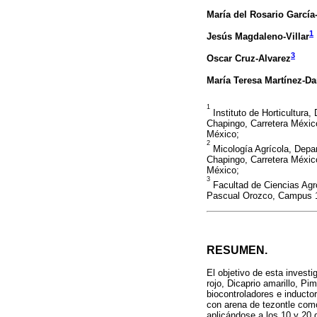
María del Rosario García
1
Jesús Magdaleno-Villar
3
Oscar Cruz-Alvarez
María Teresa Martínez-D
1
Instituto de Horticultura
Chapingo, Carretera Méxi
México;
2
Micología Agrícola, Depa
Chapingo, Carretera Méxi
México;
3
Facultad de Ciencias Agr
Pascual Orozco, Campus 1
RESUMEN.
El objetivo de esta investi
rojo, Dicaprio amarillo, P
biocontroladores e inducto
con arena de tezontle como
aplicándose a los 10 y 20 