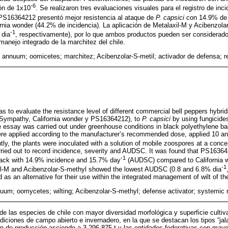
-6
ón de 1x10
. Se realizaron tres evaluaciones visuales para el registro de inc
S16364212 presentó mejor resistencia al ataque de
P. capsici
con 14.9% de 
nia wonder (44.2% de incidencia). La aplicación de Metalaxil-M y Acibenzolar
-1
 dia
, respectivamente), por lo que ambos productos pueden ser considerado
manejo integrado de la marchitez del chile.
annuum; oomicetes; marchitez; Acibenzolar-S-metil; activador de defensa; r
s to evaluate the resistance level of different commercial bell peppers hybrid
, Sympathy, California wonder y PS16364212), to
P. capsici
by using fungicides
e essay was carried out under greenhouse conditions in black polyethylene ba
ere applied according to the manufacturer’s recommended dose, applied 10 an
ly, the plants were inoculated with a solution of mobile zoospores at a conce
rried out to record incidence, severity and AUDSC. It was found that PS16364
-1
ack with 14.9% incidence and 15.7% day
(AUDSC) compared to California w
-1
xil-M and Acibenzolar-S-methyl showed the lowest AUDSC (0.8 and 6.8% dia
as an alternative for their use within the integrated management of wilt of the
um; oomycetes; wilting; Acibenzolar-S-methyl; defense activator; systemic 
e las especies de chile con mayor diversidad morfológica y superficie cultiv
diciones de campo abierto e invernadero, en la que se destacan los tipos “jal
n de producción asciende a 3,296,875 t y las entidades federativas con may