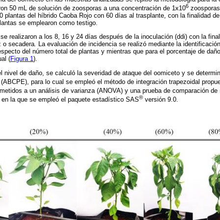
6
ron 50 mL de solución de zoosporas a una concentración de 1x10
zoospora
0 plantas del híbrido Caoba Rojo con 60 días al trasplante, con la finalidad de
lantas se emplearon como testigo.
e realizaron a los 8, 16 y 24 días después de la inoculación (ddi) con la fina
z o secadera
.
La evaluación de incidencia se realizó mediante la identificaci
especto del número total de plantas y mientras que para el porcentaje de dañ
al (
Figura 1
).
l nivel de daño, se calculó la severidad de ataque del oomiceto y se determinó
 (ABCPE), para lo cual se empleó el método de integración trapezoidal propu
ometidos a un análisis de varianza (ANOVA) y una prueba de comparación de 
®
, en la que se empleó el paquete estadístico SAS
versión 9.0.