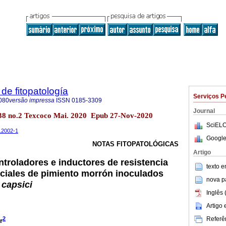
de fitopatología
Serviços P
080
versão impressa
ISSN
0185-3309
Journal
l.38 no.2 Texcoco Mai. 2020 Epub 27-Nov-2020
SciELO
t.2002-1
Google
NOTAS FITOPATOLÓGICAS
Artigo
ntroladores e inductores de resistencia
texto 
ciales de pimiento morrón inoculados
nova p
capsici
Inglês 
Artigo
Referên
2
r