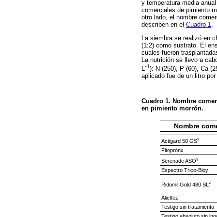
y temperatura media anual 
comerciales de pimiento m
otro lado, el nombre comerc
describen en el
Cuadro 1
.
La siembra se realizó en c
(1:2) como sustrato. El en
cuales fueron trasplantada
La nutrición se llevo a ca
-1
L
): N (250), P (60), Ca (
aplicado fue de un litro po
Cuadro 1.
Nombre comerci
en pimiento morrón.
Nombre come
x
Actigard 50 GS
Fitoprónx
y
Serenade ASO
Espectro Trico-Bioy
z
Ridomil Gold 480 SL
Aliettez
Testigo sin tratamiento
Testigo absoluto sin ino