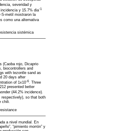
idencia, severidad y
-1
incidencia y 15.7% dia
-S-metil mostraron la
s como una alternativa
esistencia sistémica
s (Caoba rojo, Dicaprio
, biocontrollers and
gs with tezontle sand as
d 20 days after
-6
ntration of 1x10
. Three
212 presented better
onder (44.2% incidence).
, respectively), so that both
 chili.
resistance
ada a nivel mundial. En
apeño”, “pimiento morrón” y
or producción son