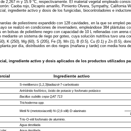
de 2,267 m y 15.9 °C, respectivamente. El material vegetal empleado consist
orrón: Caoba rojo, Dicaprio amarillo, Pimiento Olvera, Sympathy, California
ial, ingrediente activo y dosis de los fungicidas, biocontroladores e inductor
harolas de poliestireno expandido con 128 cavidades, en la que se empleó pea
sayo se realizó en condiciones de invernadero, empleándose 384 plántulas co
s en bolsas de polietileno negro con capacidad de 10 L rellenadas con arena 
bo mediante un sistema de riego por goteo, cuya solución nutritiva tuvo una c
250), K (250), Mg (60), S (205), Fe (3), Mn (1), B (0.5), Cu (0.1) y Zn (0.5), do
r planta por día, distribuidos en dos riegos (mañana y tarde) con media hora d
al, ingrediente activo y dosis aplicados de los productos utilizados pa
rcial
Ingrediente activo
S-metilbenzo [1,2,3]tiadiazol-7-carbotioato
Anhídrido fosfórico, óxido de potasio y fosfonato potásico
Bacillus subtilis cepa QAT 713
Trichoderma spp.
Metil N-(metotoxiacetil)-N-(2,6-xilil)-D-alaninato
Tris-O-etil fosfonato de aluminio.
Agua destilada
cular
Agua destilada