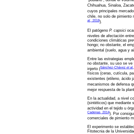
Chihuahua, Sinaloa, Zacat
cuyos principales mercado
chile, no solo de pimiento
al.,
2018
).
El patógeno
P. capsici
ocas
niveles de afectación entr
condiciones climáticas prev
hongo; no obstante, el emp
ambiental (suelo, agua y a
Entre las estrategias empl
no obstante, su uso se ve 
Sánchez-Chávez
et al.
injerto (
físicos (ceras, cutícula, p
existentes (etileno, ácido 
mecanismos de defensa que
mejor respuesta de la plant
En la actualidad, a nivel c
(sintéticos) que mediante s
actividad en el tejido u ór
Cadenas
,
2014
). Por consigu
comerciales de pimiento 
El experimento se establec
Fitotecnia de la Universid