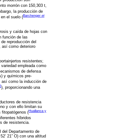
iento morrón con 150,303 t,
mbargo, la producción de
Barchenger
et
en el suelo (
orosis y caída de hojas con
n función de las
o de reproducción del
, así como deterioro
ortainjertos resistentes;
e o variedad empleada como
s mecanismos de defensa
s) y químicos pre-
, así como la inducción de
2
), proporcionando una
nductores de resistencia
no y con ello limitan su
Huallanca y
s fitopatógenos (
iferentes híbridos
s de resistencia.
al del Departamento de
2’ 21” O) con una altitud