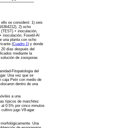
ello se consideró: 1) seis
S16364212), 2) ocho
 (TEST) + inoculación,
 inoculación, Fosetil-Al
de una planta con ocho
icante (
Cuadro 1
) y donde
 y 20 días después del
plicados mediante la
a solución de zoosporas
nidad-Fitopatologia del
agar. Una vez que se
n caja Petri con medio de
colocaron dentro de una
óviles a una
as típicos de marchitez
o al 0.5% por cinco minutos
 cultivo jugo V8-agar
n morfológicamente. Una
 obtención de esporangios.