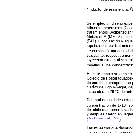
x
y
Inductor de resistencia,
Se empleó un diseño experim
híbridos comerciales (Caob
tratamientos (Acibenzolar 
Metalaxil-M (METM) + ino
(FAL) + inoculación y agua
repeticiones por tratamient
se consideró una densidad
trasplante, respectivament
inyección directa al sustr
móviles a una concentraci
En este trabajo se empleó
Colegio de Postgraduados-
desarrolló el patógeno, se
cultivo de jugo V8-agar, d
incubadora a 28 °C durante
Del total de unidades exp
6
concentración de 1x10
zo
del chile que fueron lavad
y después fueron enjuagada
Singlenton
et al.,
1992
(
).
Las muestras que desarrol
vez corroborada la presenc