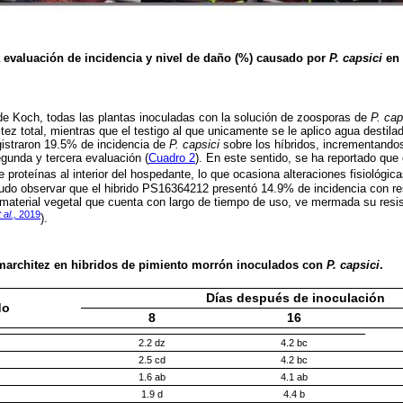
a evaluación de incidencia y nivel de daño (%) causado por
P. capsici
en 
de Koch, todas las plantas inoculadas con la solución de zoosporas de
P. cap
tez total, mientras que el testigo al que unicamente se le aplico agua destil
egistraron 19.5% de incidencia de
P. capsici
sobre los híbridos, incrementando
gunda y tercera evaluación (
Cuadro 2
). En este sentido, se ha reportado que
e proteínas al interior del hospedante, lo que ocasiona alteraciones fisiológica
udo observar que el hibrido PS16364212 presentó 14.9% de incidencia con re
material vegetal que cuenta con largo de tiempo de uso, ve mermada su resis
 al.,
2019
).
 marchitez en hibridos de pimiento morrón inoculados con
P. capsici
.
Días después de inoculación
do
8
16
2.2 dz
4.2 bc
2.5 cd
4.2 bc
1.6 ab
4.1 ab
1.9 d
4.4 b