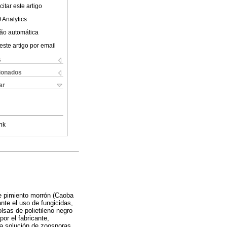
itar este artigo
 Analytics
ão automática
este artigo por email
s
cionados
ar
nk
 de pimiento morrón (Caoba
te el uso de fungicidas,
lsas de polietileno negro
or el fabricante,
na solución de zoosporas