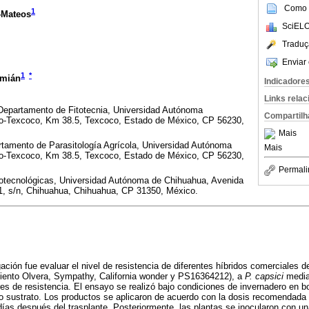
Como c
1
-Mateos
SciELO
Traduç
Enviar 
1
*
amián
Indicadore
Links rela
, Departamento de Fitotecnia, Universidad Autónoma
Compartilh
co-Texcoco, Km 38.5, Texcoco, Estado de México, CP 56230,
Mais
rtamento de Parasitología Agrícola, Universidad Autónoma
Mais
co-Texcoco, Km 38.5, Texcoco, Estado de México, CP 56230,
Permali
otecnológicas, Universidad Autónoma de Chihuahua, Avenida
, s/n, Chihuahua, Chihuahua, CP 31350, México.
gación fue evaluar el nivel de resistencia de diferentes híbridos comerciales
imiento Olvera, Sympathy, California wonder y PS16364212), a
P. capsici
median
res de resistencia. El ensayo se realizó bajo condiciones de invernadero en bo
 sustrato. Los productos se aplicaron de acuerdo con la dosis recomendada p
días después del trasplante. Posteriormente, las plantas se inocularon con u