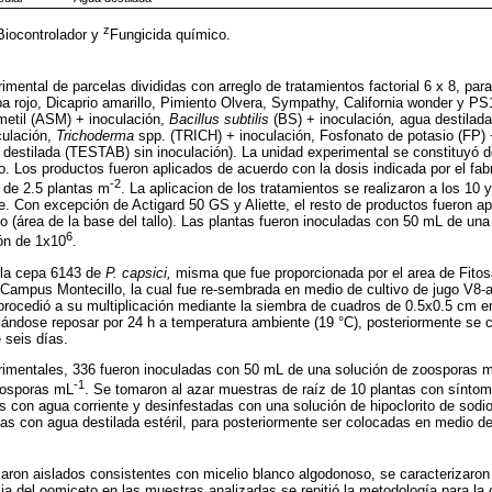
z
Biocontrolador y
Fungicida químico.
ental de parcelas divididas con arreglo de tratamientos factorial 6 x 8, para 
a rojo, Dicaprio amarillo, Pimiento Olvera, Sympathy, California wonder y P
metil (ASM) + inoculación,
Bacillus subtilis
(BS) + inoculación
,
agua destilada
culación,
Trichoderma
spp. (TRICH) + inoculación, Fosfonato de potasio (FP) +
 destilada (TESTAB) sin inoculación). La unidad experimental se constituyó 
o. Los productos fueron aplicados de acuerdo con la dosis indicada por el fabr
-2
 de 2.5 plantas m
. La aplicacion de los tratamientos se realizaron a los 10
e. Con excepción de Actigard 50 GS y Aliette, el resto de productos fueron a
ato (área de la base del tallo). Las plantas fueron inoculadas con 50 mL de un
6
ón de 1x10
.
 la cepa 6143 de
P. capsici,
misma que fue proporcionada por el area de Fitosa
Campus Montecillo, la cual fue re-sembrada en medio de cultivo de jugo V8-
 procedió a su multiplicación mediante la siembra de cuadros de 0.5x0.5 cm e
ejándose reposar por 24 h a temperatura ambiente (19 °C), posteriormente se 
 seis días.
erimentales, 336 fueron inoculadas con 50 mL de una solución de zoosporas m
-1
osporas mL
. Se tomaron al azar muestras de raíz de 10 plantas con síntom
as con agua corriente y desinfestadas con una solución de hipoclorito de sodi
s con agua destilada estéril, para posteriormente ser colocadas en medio de
laron aislados consistentes con micelio blanco algodonoso, se caracterizaro
ia del oomiceto en las muestras analizadas se repitió la metodología para la