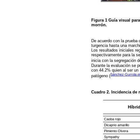
Figura 1
Guía visual par
morrón.
De acuerdo con la prueba 
turgencia hasta una marchi
Los resultados iniciales r
respectivamente para la se
inicia con la segregación d
Durante la evaluación se p
con 44.2% quien al ser un 
Sánchez-Gurrola
et
patógeno (
Cuadro 2.
Incidencia de
Híbri
Caoba rojo
Dicaprio amarillo
Pimiento Olvera
Sympathy