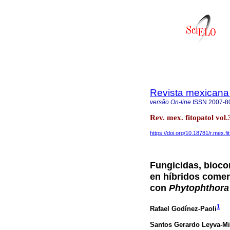
Revista mexicana 
versão On-line
ISSN
2007-8
Rev. mex. fitopatol vo
https://doi.org/10.18781/r.mex.fi
Fungicidas, bioco
en híbridos comer
con
Phytophthora 
1
Rafael Godínez-Paoli
Santos Gerardo Leyva-Mi