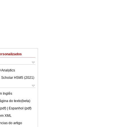
ersonalizados
 Analytics
 Scholar H5M5 (
2021
)
em
Inglês
ágina do texto(beta)
(pdf)
| Espanhol (pdf)
 em XML
cias do artigo