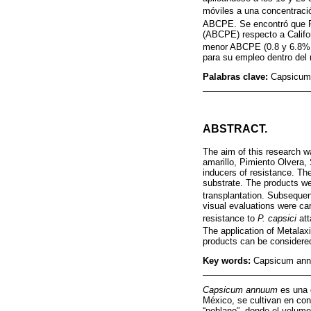
móviles a una concentraci
ABCPE. Se encontró que P
(ABCPE) respecto a Califor
menor ABCPE (0.8 y 6.8%
para su empleo dentro del 
Palabras clave:
Capsicum 
ABSTRACT.
The aim of this research wa
amarillo, Pimiento Olvera
inducers of resistance. Th
substrate. The products w
transplantation. Subsequent
visual evaluations were ca
resistance to
P. capsici
att
The application of Metala
products can be considered 
Key words:
Capsicum annu
Capsicum annuum
es una d
México, se cultivan en con
“poblano”, donde el volume