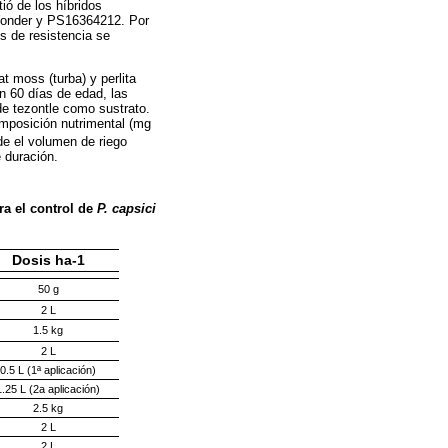
ió de los híbridos
 Wonder y PS16364212. Por
es de resistencia se
t moss (turba) y perlita
n 60 días de edad, las
de tezontle como sustrato.
omposición nutrimental (mg
nde el volumen de riego
e duración.
ra el control de
P. capsici
Dosis ha-1
50 g
2 L
1.5 kg
2 L
0.5 L (1ª aplicación)
1.25 L (2a aplicación)
2.5 kg
2 L
2 L