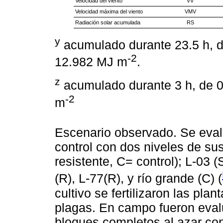
Velocidad del viento
VV
Velocidad máxima del viento
VMV
Radiación solar acumulada
RS
y
acumulado durante 23.5 h, d
-2
12.982 MJ m
.
z
acumulado durante 3 h, de 0
-2
m
Escenario observado. Se evalu
control con dos niveles de sus
resistente, C= control); L-03 (
(R), L-77(R), y río grande (C) (
cultivo se fertilizaron las pla
plagas. En campo fueron eval
bloques completos al azar con