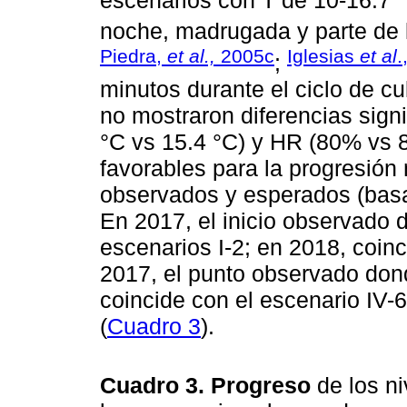
escenarios con T de 10-16.7 
noche, madrugada y parte de 
Piedra,
et al.,
2005c
Iglesias
et al
.
;
minutos durante el ciclo de c
no mostraron diferencias signi
°C vs 15.4 °C) y HR (80% vs 
favorables para la progresión
observados y esperados (bas
En 2017, el inicio observado d
escenarios I-2; en 2018, coinc
2017, el punto observado dond
coincide con el escenario IV-6
(
Cuadro 3
).
Cuadro 3. Progreso
de los n