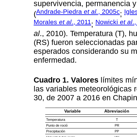
supervivencia, permanencia 
Andrade-Piedra
et al.
, 2005c
Igle
(
;
Morales
et al
., 2011
Nowicki
et al
.
;
al
., 2010). Temperatura (T), h
(RS) fueron seleccionadas par
esperados considerando su may
enfermedad.
Cuadro 1. Valores
límites mí
las variables meteorológicas 
30, de 2007 a 2016 en Chapi
Variable
Abreviación
Temperatura
T
Punto de roció
PR
Precipitación
PP