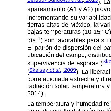
). L
apareamiento (A1 y A2) provo
incrementando su variabilidad
tierras altas de México, la va
bajas temperaturas (10-15 °C)
-1
día
) son favorables para su
El patrón de dispersión del p
ubicación del campo, distribu
Sk
supervivencia de esporas (
Skelsey
et al
., 2009
(
). La libera
correlacionada estrecha y dir
radiación solar, temperatura 
2014).
La temperatura y humedad rela
en el desarrollo del tizón tard