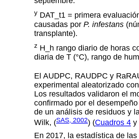
septiembre.
y
DAT_t1 = primera evaluació
causadas por
P. infestans
(nú
transplante).
z
H_h rango diario de horas 
diaria de T (°C), rango de hum
El AUDPC, RAUDPC y RaRAUD
experimental aleatorizado con
Los resultados validaron el m
confirmado por el desempeño 
de un análisis de residuos y 
SAS, 2002
Wilk, (
) (
Cuadros 4
En 2017, la estadística de las