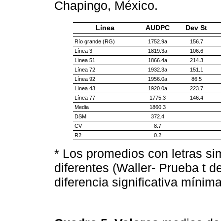
Chapingo, México.
Línea
AUDPC
Dev St
Río grande (RG)
1752.9a
156.7
Línea 3
1819.3a
106.6
Línea 51
1866.4a
214.3
Línea 72
1932.3a
151.1
Línea 92
1956.0a
86.5
Línea 43
1920.0a
223.7
Línea 77
1775.3
146.4
Media
1860.3
DSM
372.4
CV
8.7
R2
0.2
* Los promedios con letras si
diferentes (Waller- Prueba t 
diferencia significativa mínima