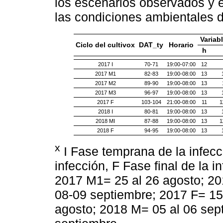
los escenarios observados y e
las condiciones ambientales 
Variab
Ciclo del cultivox
DAT_ty
Horario
h
2017 I
70-71
19:00-07:00
12
2017 M1
82-83
19:00-08:00
13
2017 M2
89-90
19:00-08:00
13
2017 M3
96-97
19:00-08:00
13
2017 F
103-104
21:00-08:00
11
1
2018 I
80-81
19:00-08:00
13
2018 MI
87-88
19:00-08:00
13
1
2018 F
94-95
19:00-08:00
13
x
I Fase temprana de la infecc
infección, F Fase final de la 
2017 M1= 25 al 26 agosto; 20
08-09 septiembre; 2017 F= 15 
agosto; 2018 M= 05 al 06 sep