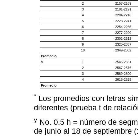
2
2157-2169
3
2181-2191
4
2204-2216
5
2228-2241
6
2254-2265
7
2277-2290
8
2301-2313
9
2325-2337
10
2349-2362
Promedio
V
1
2545-2551
2
2567-2576
3
2589-2600
4
2613-2625
Promedio
*
Los promedios con letras sim
diferentes (prueba t de relac
y
No. 0.5 h = número de segm
de junio al 18 de septiembre 