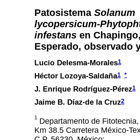
Patosistema
Solanum
lycopersicum
-
Phytoph
infestans
en Chapingo,
Esperado, observado 
1
Lucio Delesma-Morales
1
*
Héctor Lozoya-Saldaña
1
J. Enrique Rodríguez-Pérez
2
Jaime B. Díaz-de la Cruz
1
Departamento de Fitotecnia
Km 38.5 Carretera México-Te
C.P. 56230, México;