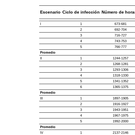
Escenario
Ciclo de infección
Número de hora
I
1
673-681
2
692-704
3
716-727
4
743-753
5
766-777
Promedio
II
1
1244-1257
2
1268-1281
3
1293-1306
4
1318-1330
5
1341-1352
6
1365-1375
Promedio
III
1
1897-1905
2
1916-1927
3
1943-1951
4
1967-1975
5
1992-2000
Promedio
IV
1
2137-2146