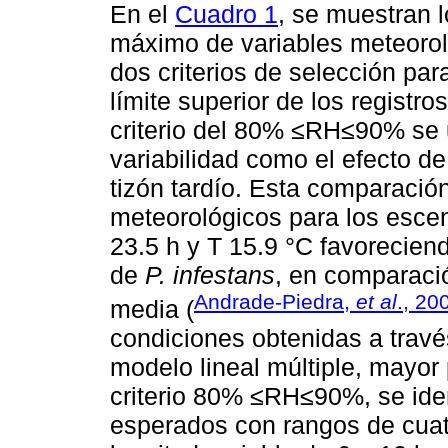
En el
Cuadro 1
, se muestran 
máximo de variables meteorol
dos criterios de selección 
límite superior de los registr
criterio del 80% ≤RH≤90% se ut
variabilidad como el efecto de
tizón tardío. Esta comparación
meteorológicos para los esce
23.5 h y T 15.9 °C favoreciend
de
P. infestans
, en comparació
Andrade-Piedra,
et al
., 20
media (
condiciones obtenidas a trav
modelo lineal múltiple, mayor 
criterio 80% ≤RH≤90%, se iden
esperados con rangos de cuatr