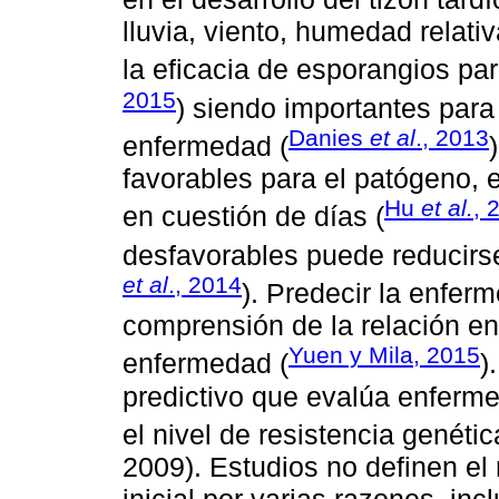
lluvia, viento, humedad relativ
la eficacia de esporangios para
2015
) siendo importantes para
Danies
et al
., 2013
enfermedad (
favorables para el patógeno, e
Hu
et al.
, 
en cuestión de días (
desfavorables puede reducirse
et al
., 2014
). Predecir la enfer
comprensión de la relación ent
Yuen y Mila, 2015
enfermedad (
)
predictivo que evalúa enferme
el nivel de resistencia genétic
2009). Estudios no definen el