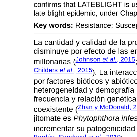
confirms that LATEBLIGHT is use
late blight epidemic, under Cha
Key words:
Resistance; Suscepti
La cantidad y calidad de la pr
disminuye por efecto de las 
Johnson
et al.
, 2015
millonarias (
Childers
et al
., 2015
). La intera
por factores bióticos y abiótic
heterogeneidad y demografía 
frecuencia y relación genétic
Zhan y McDonald, 
coexistente (
jitomate es
Phytophthora infe
incrementar su patogenicidad 
Berdúo- Sandoval
et al
., 2019