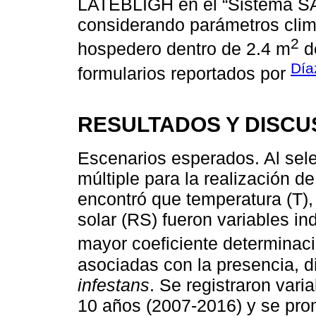
LATEBLIGH en el “Sistema SA
considerando parámetros climá
2
hospedero dentro de 2.4 m
de
Dí
formularios reportados por
RESULTADOS Y DISCU
Escenarios esperados. Al sele
múltiple para la realización 
encontró que temperatura (T),
solar (RS) fueron variables i
mayor coeficiente determinac
asociadas con la presencia, d
infestans
. Se registraron var
10 años (2007-2016) y se prom