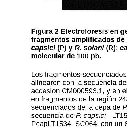
Figura 2
Electroforesis en g
fragmentos amplificados de
capsici
(P) y
R. solani
(R); c
molecular de 100 pb.
Los fragmentos secuenciados
alinearon con la secuencia d
accesión CM000593.1, y en el
en fragmentos de la región 2
secuenciados de la cepa de
P
secuencia de
P. capsici
_ LT15
PcapLT1534_SC064, con un 8