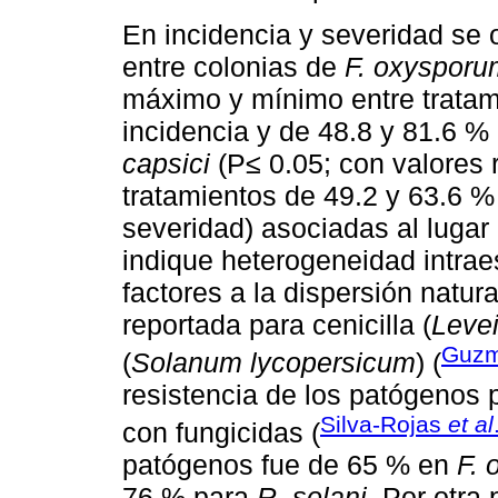
En incidencia y severidad se 
entre colonias de
F. oxysporu
máximo y mínimo entre tratam
incidencia y de 48.8 y 81.6 %
capsici
(P≤ 0.05; con valores
tratamientos de 49.2 y 63.6 %
severidad) asociadas al lugar
indique heterogeneidad intrae
factores a la dispersión natur
reportada para cenicilla (
Levei
Guzm
(
Solanum lycopersicum
) (
resistencia de los patógenos p
Silva-Rojas
et al
con fungicidas (
patógenos fue de 65 % en
F.
76 % para
R. solani
. Por otra