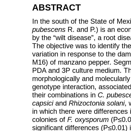
ABSTRACT
In the south of the State of Me
pubescens
R. and P.) is an econ
by the “wilt disease”, a root dis
The objective was to identify t
variation in response to the da
M16) of manzano pepper. Segmen
PDA and 3P culture medium. Th
morphologically and molecularly 
genotype interaction, associate
their combinations in
C. pubesc
capsici
and
Rhizoctonia solani
, 
in which there were differences
colonies of
F. oxysporum
(P≤0.0
significant differences (P≤0.01)