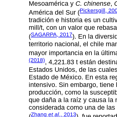
Mesoamérica y
C. chinense
,
Pickersgill, 20
América del Sur (
tradición e historia es un cul
mill/t, con un valor que rebas
SAGARPA, 2017
(
). En la divers
territorio nacional, el chile m
mayor importancia en la últi
(2018)
, 4,221.83 t están desti
Estados Unidos, de las cuales
Estado de México. En esta reg
intensivo. Sin embargo, tiene
producción, como la susceptib
que daña a la raíz y causa la
considerada como una de las 
Zhang
et al.,
2013
(
), fue report