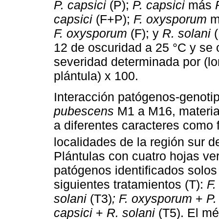
P. capsici
(P);
P. capsici
más
capsici
(F+P);
F. oxysporum
m
F. oxysporum
(F); y
R. solani
(
12 de oscuridad a 25 °C y se 
severidad determinada por (lon
plántula) x 100.
Interacción patógenos-genoti
pubescens
M1 a M16, materia
a diferentes caracteres como f
localidades de la región sur d
Plántulas con cuatro hojas ve
patógenos identificados solo
siguientes tratamientos (T):
F.
solani
(T3)
; F. oxysporum
+
P.
capsici
+
R. solani
(T5). El mé