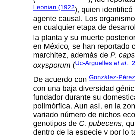
Leonian (1922
), quien identificó
agente causal. Los organismos
en cualquier etapa de desarro
la planta y su muerte posterior
en México
,
se han reportado 
marchitez, además de
P. caps
Uc-Arguelles
et al
., 
oxysporum
(
González-Pére
De acuerdo con
con una baja diversidad géni
fundador durante su domestic
polimórfica. Aun así, en la z
variado número de nichos ecol
genotipos de
C. pubecens
, q
dentro de la especie y por lo t