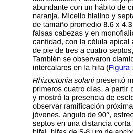
abundante con un hábito de cr
naranja. Micelio hialino y se
de tamaño promedio 8.6 x 4.3
falsas cabezas y en monofial
cantidad, con la célula apical
de pie de tres a cuatro septo
También se observaron clamid
intercalares en la hifa (
Figura 
Rhizoctonia solani
presentó mi
primeros cuatro días, a partir 
y mostró la presencia de escl
observar ramificación próxima 
jóvenes, ángulo de 90°, estre
septos en una distancia corta 
hifal, hifas de 5-8 μm de anc