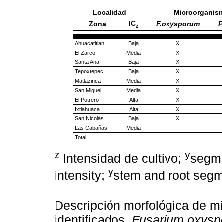
Localidad
Microorganis
IC
Zona
F.oxysporum
P
z
Ahuacatitlan
Baja
X
El Zarco
Media
X
Santa Ana
Baja
X
Tepoxtepec
Baja
X
Matlazinca
Media
X
San Miguel
Media
X
El Potrero
Alta
X
Ixtlahuaca
Alta
X
San Nicolás
Baja
X
Las Cabañas
Media
Total
z
y
Intensidad de cultivo;
segme
y
intensity;
stem and root segm
Descripción morfológica de 
identificados.
Fusarium oxys