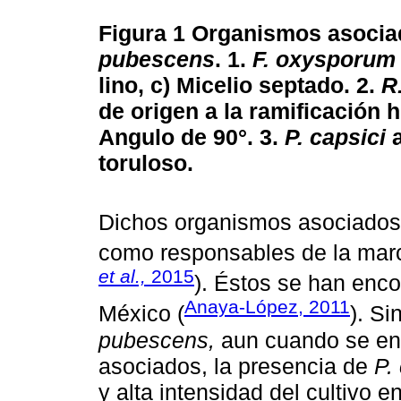
Figura 1
Organismos asociad
pubescens
. 1.
F. oxysporum
lino, c) Micelio septado. 2.
R
de origen a la ramificación h
Angulo de 90°. 3.
P. capsici
a
toruloso.
Dichos organismos asociados
como responsables de la march
et al.,
2015
). Éstos se han enco
Anaya-López, 2011
México (
). S
pubescens,
aun cuando se enc
asociados, la presencia de
P.
y alta intensidad del cultivo 