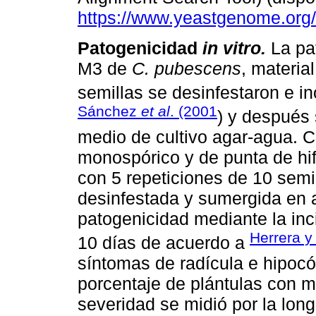
https://www.yeastgenome.org/
Patogenicidad
in vitro.
La pa
M3 de
C. pubescens
, materia
semillas se desinfestaron e i
Sánchez
et al
. (2001
) y después 
medio de cultivo agar-agua. C
monospórico y de punta de hif
con 5 repeticiones de 10 semil
desinfestada y sumergida en a
patogenicidad mediante la inc
Herrera y
10 días de acuerdo a
síntomas de radícula e hipocót
porcentaje de plántulas con m
severidad se midió por la longi