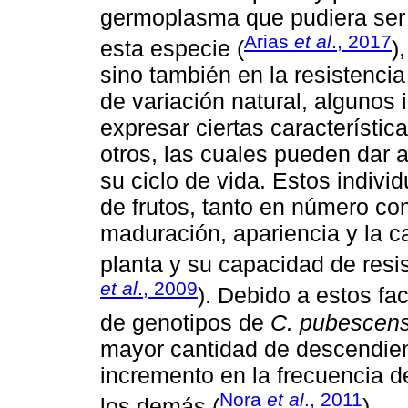
germoplasma que pudiera ser 
Arias
et al
., 2017
esta especie (
)
sino también en la resistenci
de variación natural, algunos
expresar ciertas característi
otros, las cuales pueden dar a
su ciclo de vida. Estos indivi
de frutos, tanto en número com
maduración, apariencia y la ca
planta y su capacidad de resist
et al
., 2009
). Debido a estos fac
de genotipos de
C. pubescen
mayor cantidad de descendient
incremento en la frecuencia d
Nora
et al
., 2011
los demás (
).