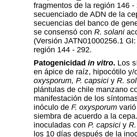
fragmentos de la región 146 -
secuenciado de ADN de la c
secuencias del banco de gene
se consensó con
R. solani
acc
(Versión JATN01000256.1 GI:
región 144 - 292.
Patogenicidad
in vitro
.
Los s
en ápice de raíz, hipocótilo y
oxysporum, P. capsici
y
R. sol
plántulas de chile manzano co
manifestación de los síntomas
inóculo de
F. oxysporum
varió
siembra de acuerdo a la cepa.
inoculadas con
P. capsici
y
R.
los 10 días después de la ino