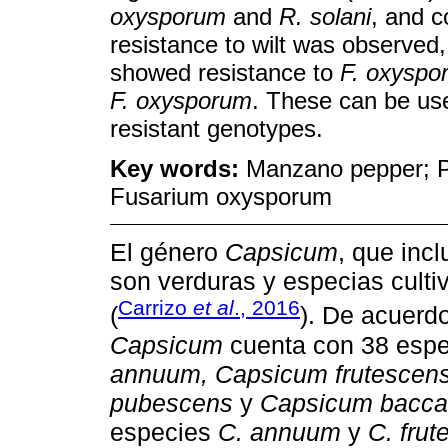
oxysporum
and
R. solani
, and c
resistance to wilt was observe
showed resistance to
F. oxyspo
F. oxysporum
. These can be use
resistant genotypes.
Key words:
Manzano pepper; Ph
Fusarium oxysporum
El género
Capsicum
, que incl
son verduras y especias cult
Carrizo
et al
., 2016
(
). De acuerd
Capsicum
cuenta con 38 espe
annuum, Capsicum frutescen
pubescens
y
Capsicum bacc
especies
C. annuum
y
C. fru