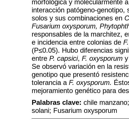
morfológica y molecularmente a
interacción patógeno-genotipo, 
solos y sus combinaciones en
C
Fusarium oxysporum, Phytophth
responsables de la marchitez, e
e incidencia entre colonias de
F
(P≤0.05). Hubo diferencias signi
entre
P. capsici
,
F. oxysporum
Se observó variación en la resis
genotipo que presentó resisten
tolerancia a
F. oxysporum.
Éstos
mejoramiento genético para desa
Palabras clave:
chile manzano;
solani; Fusarium oxysporum