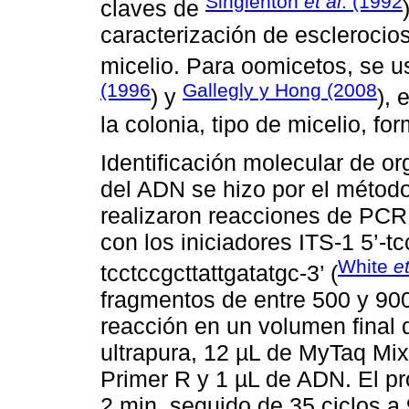
Singlenton
et al
. (1992
claves de
caracterización de esclerocio
micelio. Para oomicetos, se u
(1996
Gallegly y Hong (2008
) y
), 
la colonia, tipo de micelio, f
Identificación molecular de o
del ADN se hizo por el métod
realizaron reacciones de PCR
con los iniciadores ITS-1 5’-t
White
et
tcctccgcttattgatatgc-3’ (
fragmentos de entre 500 y 90
reacción en un volumen final 
ultrapura, 12 µL de MyTaq Mix®
Primer R y 1 µL de ADN. El p
2 min, seguido de 35 ciclos a