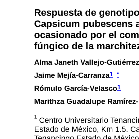
Respuesta de genotipo
Capsicum pubescens a
ocasionado por el com
fúngico de la marchite
Alma Janeth Vallejo-Gutiérre
1
*
Jaime Mejía-Carranza
1
Rómulo García-Velasco
Marithza Guadalupe Ramírez
1
Centro Universitario Tenanc
Estado de México, Km 1.5. Car
Tenancingo Estado de México,