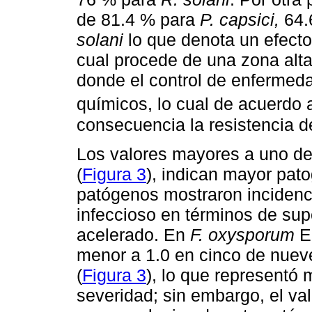
de 81.4 % para
P. capsici,
64.
solani
lo que denota un efecto
cual procede de una zona alt
donde el control de enfermed
químicos, lo cual de acuerdo
consecuencia la resistencia 
Los valores mayores a uno del
(
Figura 3
), indican mayor pat
patógenos mostraron incidenci
infeccioso en términos de supe
acelerado. En
F. oxysporum
El
menor a 1.0 en cinco de nuev
(
Figura 3
), lo que representó
severidad; sin embargo, el va