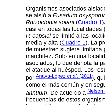
Organismos asociados aislado
se aisló a
Fusarium oxysporu
Rhizoctonia solani
(
Cuadro 1
)
casi en todas las localidades 
P. capsici
se limitó a las local
media y alta (
Cuadro 1
). La p
de muestreo sugiere limitada 
marchitez. Solo en una locali
asociados, lo que denota la pa
el ataque al huésped. Los res
Anaya-López
et al
. (2011
por
), q
como el más común y en seg
Nelson
annuum
. De acuerdo a
frecuencias de estos organi