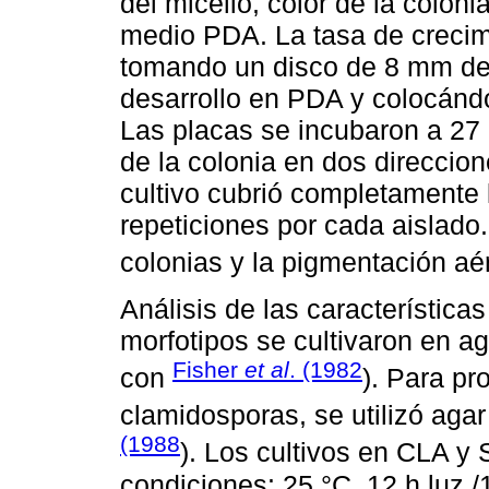
del micelio, color de la colon
medio PDA. La tasa de crecim
tomando un disco de 8 mm de 
desarrollo en PDA y colocándo
Las placas se incubaron a 27 
de la colonia en dos direccio
cultivo cubrió completamente 
repeticiones por cada aislado.
colonias y la pigmentación aér
Análisis de las característica
morfotipos se cultivaron en a
Fisher
et al
. (1982
con
). Para pr
clamidosporas, se utilizó aga
(1988
). Los cultivos en CLA y
condiciones: 25 °C, 12 h luz 