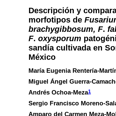
Descripción y compara
morfotipos de
Fusari
brachygibbosum, F
.
fa
F
.
oxysporum
patogén
sandía cultivada en So
México
María Eugenia Rentería-Martí
Miguel Ángel Guerra-Camach
1
Andrés Ochoa-Meza
Sergio Francisco Moreno-Sal
Amparo del Carmen Meza-Mol