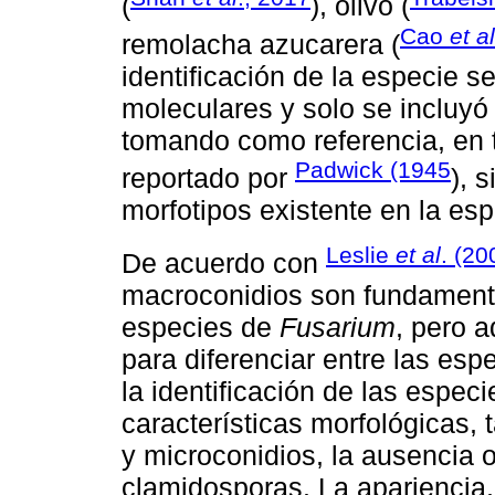
(
), olivo (
Cao
et al
remolacha azucarera (
identificación de la especie s
moleculares y solo se incluyó
tomando como referencia, en t
Padwick (1945
reportado por
), 
morfotipos existente en la esp
Leslie
et al
. (20
De acuerdo con
macroconidios son fundamenta
especies de
Fusarium
, pero 
para diferenciar entre las es
la identificación de las espec
características morfológicas,
y microconidios, la ausencia 
clamidosporas. La apariencia,