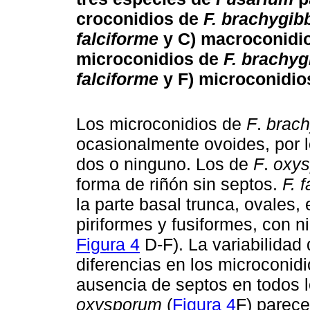
croconidios de
F. brachygi
falciforme
y C) macroconidi
microconidios de
F. brachy
falciforme
y F) microconidi
Los microconidios de
F
.
brac
ocasionalmente ovoides, por l
dos o ninguno. Los de
F
.
oxy
forma de riñón sin septos.
F. 
la parte basal trunca, ovales,
piriformes y fusiformes, con n
Figura 4
D-F). La variabilidad
diferencias en los microconidi
ausencia de septos en todos 
oxysporum
(
Figura 4
F) parece