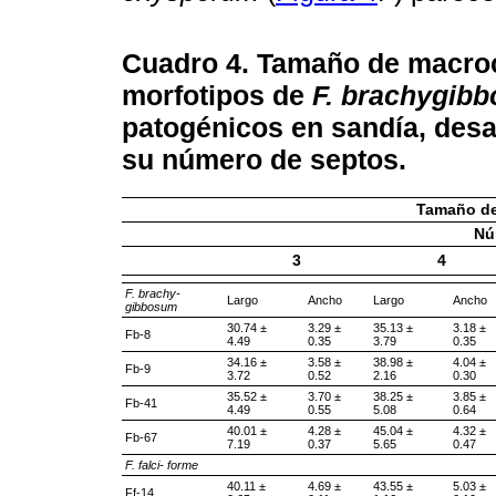
Cuadro 4. Tamaño
de macroc
morfotipos de
F. brachygib
patogénicos en sandía, desa
su número de septos.
Tamaño de
Nú
3
4
F. brachy-
Largo
Ancho
Largo
Ancho
gibbosum
30.74 ±
3.29 ±
35.13 ±
3.18 ±
Fb-8
4.49
0.35
3.79
0.35
34.16 ±
3.58 ±
38.98 ±
4.04 ±
Fb-9
3.72
0.52
2.16
0.30
35.52 ±
3.70 ±
38.25 ±
3.85 ±
Fb-41
4.49
0.55
5.08
0.64
40.01 ±
4.28 ±
45.04 ±
4.32 ±
Fb-67
7.19
0.37
5.65
0.47
F. falci- forme
40.11 ±
4.69 ±
43.55 ±
5.03 ±
Ff-14