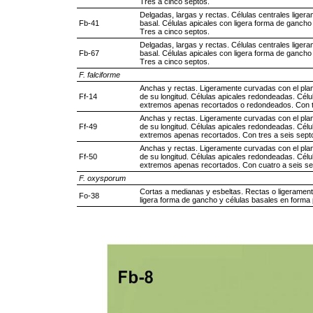
Tres a cinco septos.
Delgadas, largas y rectas. Células centrales liger
Fb-41
basal. Células apicales con ligera forma de gancho 
Tres a cinco septos.
Delgadas, largas y rectas. Células centrales liger
Fb-67
basal. Células apicales con ligera forma de gancho 
Tres a cinco septos.
F. falciforme
Anchas y rectas. Ligeramente curvadas con el plano
Ff-14
de su longitud. Células apicales redondeadas. Célul
extremos apenas recortados o redondeados. Con t
Anchas y rectas. Ligeramente curvadas con el plano
Ff-49
de su longitud. Células apicales redondeadas. Célul
extremos apenas recortados. Con tres a seis sept
Anchas y rectas. Ligeramente curvadas con el plano
Ff-50
de su longitud. Células apicales redondeadas. Célul
extremos apenas recortados. Con cuatro a seis se
F. oxysporum
Cortas a medianas y esbeltas. Rectas o ligerament
Fo-38
ligera forma de gancho y células basales en forma 