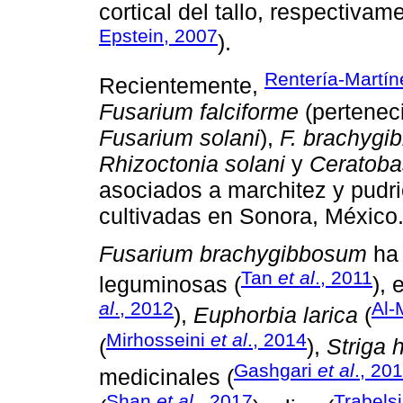
cortical del tallo, respectivam
Epstein, 2007
).
Rentería-Martí
Recientemente,
Fusarium falciforme
(pertenec
Fusarium solani
),
F. brachyg
Rhizoctonia solani
y
Ceratoba
asociados a marchitez y pudri
cultivadas en Sonora, México
Fusarium brachygibbosum
ha 
Tan
et al
., 2011
leguminosas (
), 
al
., 2012
Al-
),
Euphorbia larica
(
Mirhosseini
et al
., 2014
(
),
Striga 
Gashgari
et al
., 20
medicinales (
Shan
et al
., 2017
Trabels