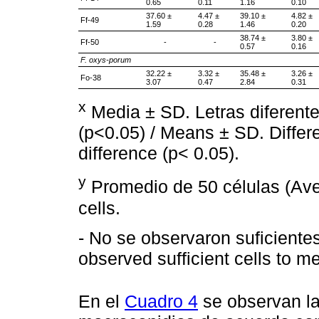
0.65
0.11
1.16
0.10
37.60 ±
4.47 ±
39.10 ±
4.82 ±
Ff-49
1.59
0.28
1.46
0.20
38.74 ±
3.80 ±
Ff-50
-
-
0.57
0.16
F. oxys-porum
32.22 ±
3.32 ±
35.48 ±
3.26 ±
Fo-38
3.07
0.47
2.84
0.31
x
Media ± SD. Letras diferentes
(p<0.05) / Means ± SD. Differen
difference (p< 0.05).
y
Promedio de 50 células (Aver
cells.
- No se observaron suficiente
observed sufficient cells to m
En el
Cuadro 4
se observan la