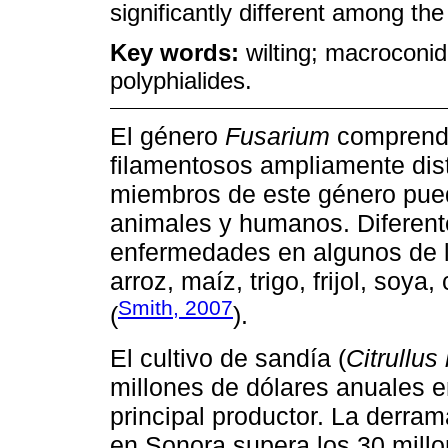
significantly different among th
Key words:
wilting; macroconi
polyphialides.
El género
Fusarium
comprend
filamentosos ampliamente dist
miembros de este género pue
animales y humanos. Diferen
enfermedades en algunos de l
arroz, maíz, trigo, frijol, soy
Smith, 2007
(
).
El cultivo de sandía (
Citrullus
millones de dólares anuales 
principal productor. La derra
en Sonora supera los 30 millo