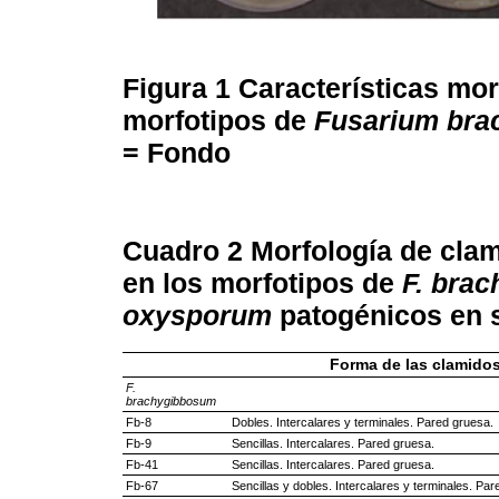
Figura 1
Características mor
morfotipos de
Fusarium br
= Fondo
Cuadro 2
Morfología de cla
en los morfotipos de
F. bra
oxysporum
patogénicos en s
Forma de las clamido
F.
brachygibbosum
Fb-8
Dobles. Intercalares y terminales. Pared gruesa.
Fb-9
Sencillas. Intercalares. Pared gruesa.
Fb-41
Sencillas. Intercalares. Pared gruesa.
Fb-67
Sencillas y dobles. Intercalares y terminales. Par