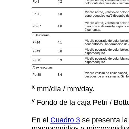
Fb-9
4.2
color café después de 2 seman
Micelio aéreo, velloso de color 
Fb-41
4.8
esporodoquios café después d
Micelio aéreo, velloso de color 
Fb-67
4.6
rosa con el desarrollo esporod
2 semanas.
F. falciforme
Micelio postrado de color beige.
Ff-14
4.1
concéntricos, sin formación de
Micelio postrado de color beige
Ff-49
3.6
esporodoquios.
Micelio postrado de color blanc
Ff-50
3.9
esporodoquios.
F. oxysporum
Micelio velloso de color blanco,
Fo-38
3.4
después de una semana. Sin fo
x
mm/día / mm/day.
y
Fondo de la caja Petri / Botto
En el
Cuadro 3
se presenta la
macroconidios y microconidios