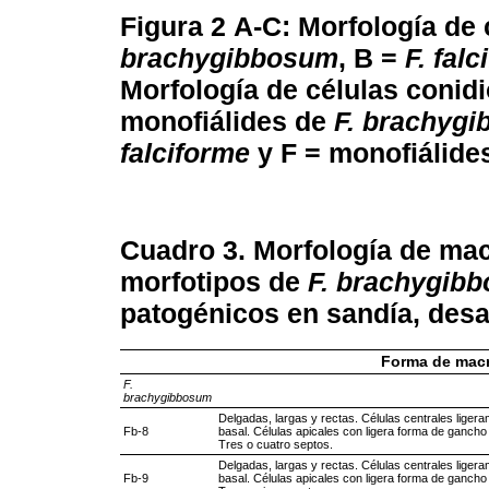
Figura 2
A-C: Morfología de
brachygibbosum
, B =
F. fal
Morfología de células conidi
monofiálides de
F. brachyg
falciforme
y F = monofiálide
Cuadro 3. Morfología
de mac
morfotipos de
F. brachygib
patogénicos en sandía, desa
Forma de mac
F.
brachygibbosum
Delgadas, largas y rectas. Células centrales liger
Fb-8
basal. Células apicales con ligera forma de gancho 
Tres o cuatro septos.
Delgadas, largas y rectas. Células centrales liger
Fb-9
basal. Células apicales con ligera forma de gancho 