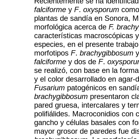
Recientemente se ha identifica
falciforme
y
F
.
oxysporum
como 
plantas de sandía en Sonora, M
morfológica acerca de
F. brach
características macroscópicas y 
especies, en el presente trabajo
morfotipos
F
.
brachygibbosum
y
falciforme
y dos de
F
.
oxyspor
se realizó, con base en la forma
y el color desarrollado en agar-
Fusarium
patogénicos en sandía
brachygibbosum
presentaron cla
pared gruesa, intercalares y te
polifiálides. Macroconidios con 
gancho y células basales con for
mayor grosor de paredes fue dis