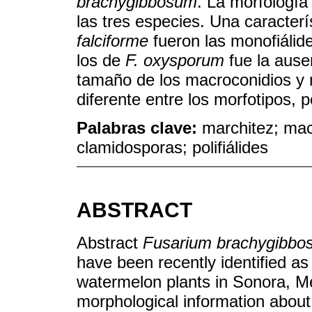
brachygibbosum
. La morfología
las tres especies. Una caracterí
falciforme
fueron las monofiálid
los de
F. oxysporum
fue la ause
tamaño de los macroconidios y m
diferente entre los morfotipos, 
Palabras clave:
marchitez; mac
clamidosporas; polifiálides
ABSTRACT
Abstract
Fusarium brachygibbo
have been recently identified as
watermelon plants in Sonora, M
morphological information abou