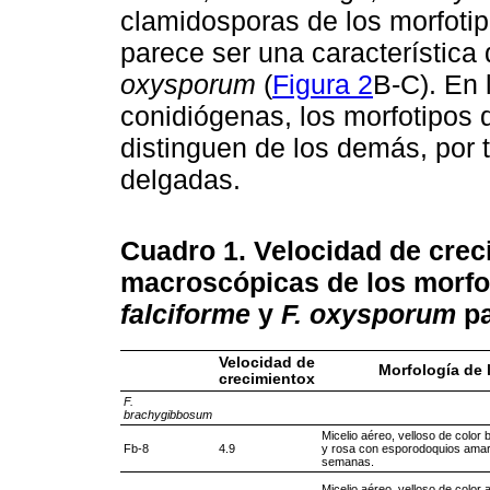
clamidosporas de los morfoti
parece ser una característica 
oxysporum
(
Figura 2
B-C). En 
conidiógenas, los morfotipos
distinguen de los demás, por 
delgadas.
Cuadro 1. Velocidad
de crec
macroscópicas de los morfo
falciforme
y
F. oxysporum
pa
Velocidad de
Morfología de 
crecimientox
F.
brachygibbosum
Micelio aéreo, velloso de color 
Fb-8
4.9
y rosa con esporodoquios amar
semanas.
Micelio aéreo, velloso de color