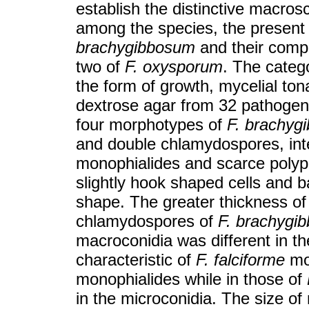
establish the distinctive macros
among the species, the present
brachygibbosum
and their compa
two of
F. oxysporum
. The categ
the form of growth, mycelial ton
dextrose agar from 32 pathoge
four morphotypes of
F. brachyg
and double chlamydospores, inte
monophialides and scarce polyph
slightly hook shaped cells and bas
shape. The greater thickness of 
chlamydospores of
F. brachygi
macroconidia was different in the
characteristic of
F. falciforme
mor
monophialides while in those of
in the microconidia. The size o