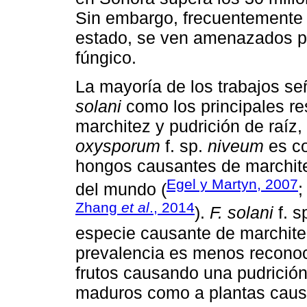
Sin embargo, frecuentemente l
estado, se ven amenazados p
fúngico.
La mayoría de los trabajos s
solani
como los principales re
marchitez y pudrición de raíz
oxysporum
f. sp.
niveum
es co
hongos causantes de marchitez
Egel y Martyn, 2007
del mundo (
Zhang
et al
., 2014
).
F. solani
f. s
especie causante de marchite
prevalencia es menos reconoc
frutos causando una pudrición 
maduros como a plantas causa