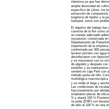
intensiva ya que han demos
amplia diversidad de cultiv
específico de
Lilium
, los b
extracción de compuestos 
turgencia de tejidos y la p
huésped, estos son proble
El objetivo del trabajo fue
cosecha de la flor como un
un manejo adecuado además
oxysporum
conservada en gl
Departamento de Parasitol
importación de la empresa 
conformado por 300 piezas
lavaron primero con agua d
desinfectaron con hipoclor
y se maceraron con un míni
de algodón y después con p
estériles y se mantuvieron
sembró en caja Petri con a
método punta de hifa. Cons
morfológica macroscópica y
y se midió el largo y anc
Las condiciones de incubac
fraccionamiento por afinid
emplearon placas de silica
% y etanol 100 % Posterior
no polar (ENP) con hexano 
de etilo al 100 % en una re