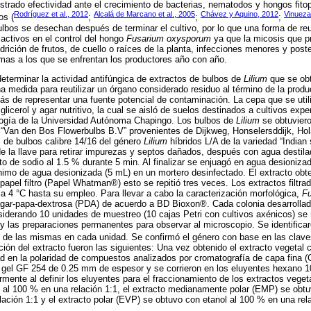
trado efectividad ante el crecimiento de bacterias, nematodos y hongos fit
Rodríguez et al., 2012
Alcalá de Marcano et al., 2005
Chávez y Aquino, 2012
Vinueza 
os (
;
;
;
ulbos se desechan después de terminar el cultivo, por lo que una forma de reut
activos en el control del hongo
Fusarium oxysporum
ya que la micosis que p
udrición de frutos, de cuello o raíces de la planta, infecciones menores y post
mas a los que se enfrentan los productores año con año.
 determinar la actividad antifúngica de extractos de bulbos de
Lilium
que se obt
a medida para reutilizar un órgano considerado residuo al término de la prod
 de representar una fuente potencial de contaminación. La cepa que se util
icerol y agar nutritivo, la cual se aisló de suelos destinados a cultivos expe
ogía de la Universidad Autónoma Chapingo. Los bulbos de
Lilium
se obtuviero
“Van den Bos Flowerbulbs B.V” provenientes de Dijkweg, Honselersddijk, Hol
 de bulbos calibre 14/16 del género
Lilium
híbridos L/A de la variedad “India
e la llave para retirar impurezas y septos dañados, después con agua destila
ito de sodio al 1.5 % durante 5 min. Al finalizar se enjuagó en agua desioniz
mo de agua desionizada (5 mL) en un mortero desinfectado. El extracto obten
apel filtro (Papel Whatman®) esto se repitió tres veces. Los extractos filtra
 a 4 °C hasta su empleo. Para llevar a cabo la caracterización morfológica,
F
gar-papa-dextrosa (PDA) de acuerdo a BD Bioxon®. Cada colonia desarrollada 
iderando 10 unidades de muestreo (10 cajas Petri con cultivos axénicos) se r
 las preparaciones permanentes para observar al microscopio. Se identificaro
ho de las mismas en cada unidad. Se confirmó el género con base en las clav
ión del extracto fueron las siguientes: Una vez obtenido el extracto vegetal 
ad en la polaridad de compuestos analizados por cromatografía de capa fina (
 gel GF 254 de 0.25 mm de espesor y se corrieron en los eluyentes hexano 1
mente al definir los eluyentes para el fraccionamiento de los extractos veget
al 100 % en una relación 1:1, el extracto medianamente polar (EMP) se obtu
lación 1:1 y el extracto polar (EVP) se obtuvo con etanol al 100 % en una rel