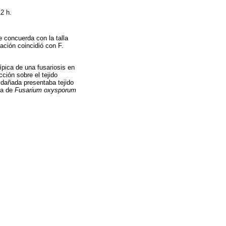
12 h.
e concuerda con la talla
ación coincidió con F.
ípica de una fusariosis en
ción sobre el tejido
 dañada presentaba tejido
ia de
Fusarium oxysporum