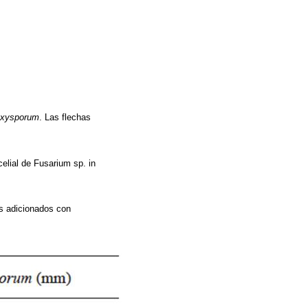
oxysporum
. Las flechas
celial de Fusarium sp. in
s adicionados con