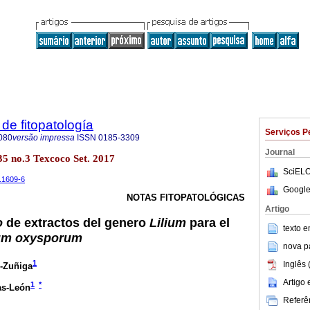
de fitopatología
Serviços P
080
versão impressa
ISSN
0185-3309
Journal
.35 no.3 Texcoco Set. 2017
SciELO
t.1609-6
Google
NOTAS FITOPATOLÓGICAS
Artigo
o
de extractos del genero
Lilium
para el
texto 
um oxysporum
nova p
1
Inglês 
-Zuñiga
Artigo
1
*
as-León
Referên