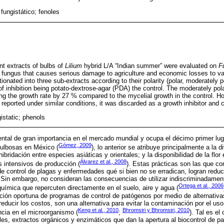
 fungistático; fenoles
ant extracts of bulbs of
Lilium
hybrid L/A “Indian summer” were evaluated on
F
 fungus that causes serious damage to agriculture and economic losses to var
ionated into three sub-extracts according to their polarity (polar, moderately p
of inhibition being potato-dextrose-agar (PDA) the control. The moderately pol
sing the growth rate by 27 % compared to the mycelial growth in the control. H
reported under similar conditions, it was discarded as a growth inhibitor and 
gistatic; phenols
ntal de gran importancia en el mercado mundial y ocupa el décimo primer lu
Gómez, 2009
bulbosas en México (
), lo anterior se atribuye principalmente a la 
hibridación entre especies asiáticas y orientales; y la disponibilidad de la flo
Álvarez et al., 2008
s intensivos de producción (
). Estas prácticas son las que co
 control de plagas y enfermedades qué si bien no se erradican, logran reduci
Sin embargo, no consideran las consecuencias de utilizar indiscriminadamente
Ortega et al., 2006
química que repercuten directamente en el suelo, aire y agua (
ción oportuna de programas de control de patógenos por medio de alternativ
ducir los costos, son una alternativa para evitar la contaminación por el u
Keng et al., 2010
Bhromsiri y Bhromsiri, 2010
cia en el microorganismo (
;
). Tal es el
les, extractos orgánicos y enzimáticos que dan la apertura al biocontrol de pa