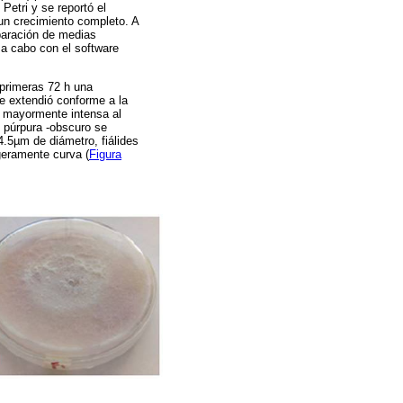
Petri y se reportó el
 un crecimiento completo. A
paración de medias
 a cabo con el software
primeras 72 h una
se extendió conforme a la
o mayormente intensa al
n púrpura -obscuro se
4.5µm de diámetro, fiálides
geramente curva (
Figura