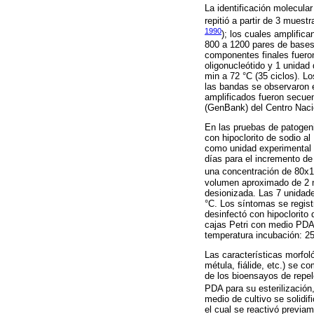
La identificación molecular
repitió a partir de 3 muest
1990
); los cuales amplific
800 a 1200 pares de bases 
componentes finales fuer
oligonucleótido y 1 unidad
min a 72 °C (35 ciclos). L
las bandas se observaron e
amplificados fueron secue
(GenBank) del Centro Naci
En las pruebas de patogen
con hipoclorito de sodio 
como unidad experimental 
días para el incremento de
una concentración de 80x
volumen aproximado de 2 m
desionizada. Las 7 unidade
°C. Los síntomas se regist
desinfectó con hipoclorit
cajas Petri con medio PDA.
temperatura incubación: 25
Las características morfol
métula, fiálide, etc.) se 
de los bioensayos de repel
PDA para su esterilización
medio de cultivo se solidi
el cual se reactivó previam