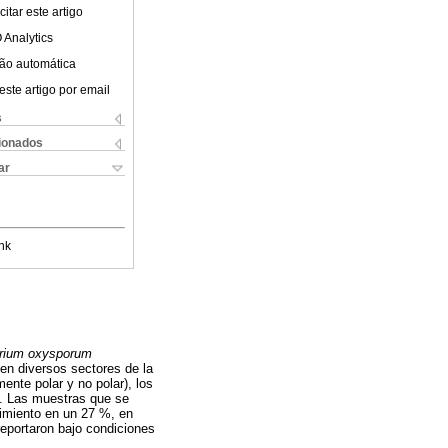
itar este artigo
 Analytics
ão automática
este artigo por email
s
cionados
ar
nk
rium oxysporum
en diversos sectores de la
ente polar y no polar), los
o. Las muestras que se
cimiento en un 27 %, en
reportaron bajo condiciones