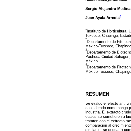
Sergio Alejandro Medin
4
Juan Ayala-Arreola
1
Instituto de Horticultura
Texcoco, Chapingo, Estad
2
Departamento de Fitotecn
México-Texcoco, Chapingo
3
Departamento de Biotecno
Pachuca-Ciudad Sahagún, 
México.
4
Departamento de Fitotecn
México-Texcoco, Chapingo
RESUMEN
Se evaluó el efecto antifú
considerado como hongo pa
industria. El extracto crud
cuales se sometieron a bio
trataron con el extracto m
comparación al crecimiento
similares, se descarta com