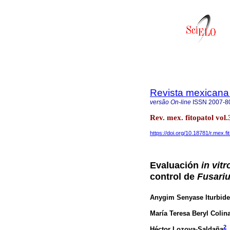
Revista mexicana 
versão On-line
ISSN
2007-8
Rev. mex. fitopatol vol
https://doi.org/10.18781/r.mex.fi
Evaluación
in vitr
control de
Fusari
Anygim Senyase Iturbide
María Teresa Beryl Colin
2
Héctor Lozoya-Saldaña