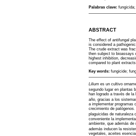
Palabras clave:
fungicida;
ABSTRACT
The effect of antifungal pl
is considered a pathogenic
The crude extract was fract
then subject to bioassays 
highest inhibition, decrea
compared to plant extracts 
Key words:
fungicide; fun
Lilium
es un cultivo orname
segundo lugar en plantas 
han logrado a través de la 
año, gracias a los sistema
a implementar programas de
crecimiento de patógenos. 
plaguicidas de naturaleza 
conveniente la implementa
ambiente, que además de re
además inducen la resisten
vegetales, aceites esencia