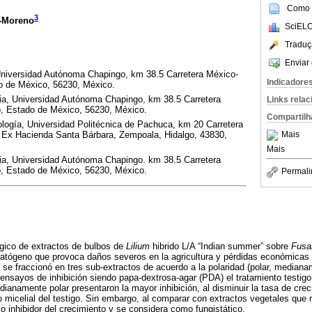
Como c
3
a-Moreno
SciELO
Traduç
Enviar 
, Universidad Autónoma Chapingo, km 38.5 Carretera México-
Indicadore
o de México, 56230, México.
ia, Universidad Autónoma Chapingo, km 38.5 Carretera
Links rela
, Estado de México, 56230, México.
Compartilh
logía, Universidad Politécnica de Pachuca, km 20 Carretera
Mais
Ex Hacienda Santa Bárbara, Zempoala, Hidalgo, 43830,
Mais
ia, Universidad Autónoma Chapingo. km 38.5 Carretera
, Estado de México, 56230, México.
Permali
ngico de extractos de bulbos de
Lilium
hibrido L/A “Indian summer” sobre
Fusa
tógeno que provoca daños severos en la agricultura y pérdidas económicas 
o se fraccionó en tres sub-extractos de acuerdo a la polaridad (polar, medianam
ensayos de inhibición siendo papa-dextrosa-agar (PDA) el tratamiento testig
edianamente polar presentaron la mayor inhibición, al disminuir la tasa de cre
 micelial del testigo. Sin embargo, al comparar con extractos vegetales que 
o inhibidor del crecimiento y se considera como fungistático.