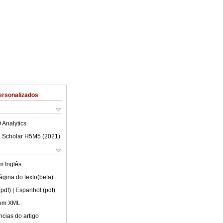
ersonalizados
 Analytics
 Scholar H5M5 (
2021
)
em
Inglês
ágina do texto(beta)
(pdf)
| Espanhol (pdf)
 em XML
cias do artigo