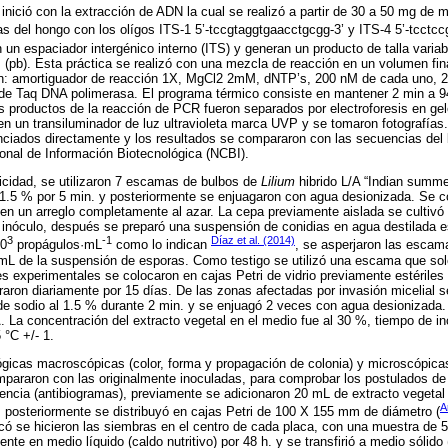
 inició con la extracción de ADN la cual se realizó a partir de 30 a 50 mg de 
ras del hongo con los olígos ITS-1 5’-tccgtaggtgaacctgcgg-3’ y ITS-4 5’-tcctccg
an un espaciador intergénico interno (ITS) y generan un producto de talla var
(pb). Esta práctica se realizó con una mezcla de reacción en un volumen fin
on: amortiguador de reacción 1X, MgCl2 2mM, dNTP’s, 200 nM de cada uno, 
 de Taq DNA polimerasa. El programa térmico consiste en mantener 2 min a 9
os productos de la reacción de PCR fueron separados por electroforesis en ge
n un transiluminador de luz ultravioleta marca UVP y se tomaron fotografías
nciados directamente y los resultados se compararon con las secuencias del
onal de Información Biotecnológica (NCBI).
icidad, se utilizaron 7 escamas de bulbos de
Lilium
hibrido L/A “Indian summe
al 1.5 % por 5 min. y posteriormente se enjuagaron con agua desionizada. Se
en un arreglo completamente al azar. La cepa previamente aislada se cultiv
 inóculo, después se preparó una suspensión de conidias en agua destilada est
3
-1
Díaz et al. (2014)
10
propágulos·mL
como lo indican
, se asperjaron las esca
L de la suspensión de esporas. Como testigo se utilizó una escama que so
s experimentales se colocaron en cajas Petri de vidrio previamente estériles
raron diariamente por 15 días. De las zonas afectadas por invasión micelial se
o de sodio al 1.5 % durante 2 min. y se enjuagó 2 veces con agua desionizad
 La concentración del extracto vegetal en el medio fue al 30 %, tiempo de in
 °C +/- 1.
ógicas macroscópicas (color, forma y propagación de colonia) y microscópicas 
compararon con las originalmente inoculadas, para comprobar los postulados de
encia (antibiogramas), previamente se adicionaron 20 mL de extracto vegetal
A
, posteriormente se distribuyó en cajas Petri de 100 X 155 mm de diámetro (
ficó se hicieron las siembras en el centro de cada placa, con una muestra d
ente en medio líquido (caldo nutritivo) por 48 h. y se transfirió a medio sólido