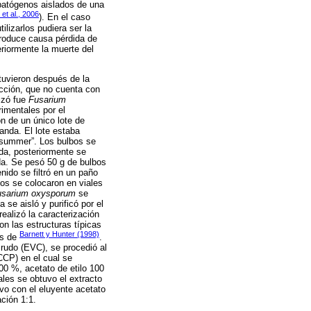
opatógenos aislados de una
et al., 2006
). En el caso
ilizarlos pudiera ser la
roduce causa pérdida de
eriormente la muerte del
uvieron después de la
ucción, que no cuenta con
izó fue
Fusarium
rimentales por el
n de un único lote de
anda. El lote estaba
n summer”. Los bulbos se
da, posteriormente se
ada. Se pesó 50 g de bulbos
ido se filtró en un paño
dos se colocaron en viales
usarium oxysporum
se
se aisló y purificó por el
ealizó la caracterización
n las estructuras típicas
Barnett y Hunter (1998)
es de
.
crudo (EVC), se procedió al
CCP) en el cual se
00 %, acetato de etilo 100
ales se obtuvo el extracto
vo con el eluyente acetato
ación 1:1.