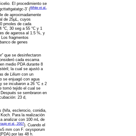
micelio. El procedimiento se
White et al.,
cttattgatatgc-3’ (
iable de aproximadamente
al de 25µL, cuyos
20 pmoles de cada
4 °C, 30 seg a 55 °C y 1
les de agarosa al 1.5 %, y
. Los fragmentos
 banco de genes
r” que se desinfectaron
 consideró cada escama
ó en medio PDA durante 8
éril; la cual se ajustó a
mas de
Lilium
con un
lo se enjuagó con agua
 y se incubaron a 26 °C ± 2
 tomó tejido el cual se
a. Después se sembraron en
cubación: 23 d,
(hifa, esclerocio, conidia,
 Koch. Para la realización
 a analizar con 100 mL de
raujo et al., 2007
). Cuando el
e 5x5 mm con F. oxysporum
 (PDA) por las 48 h.