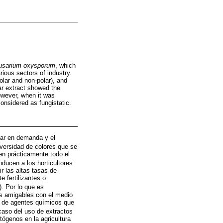
usarium oxysporum
, which
ious sectors of industry.
olar and non-polar), and
ar extract showed the
owever, when it was
considered as fungistatic.
gar en demanda y el
diversidad de colores que se
r en prácticamente todo el
nducen a los horticultores
r las altas tasas de
 fertilizantes o
). Por lo que es
as amigables con el medio
so de agentes químicos que
 caso del uso de extractos
tógenos en la agricultura