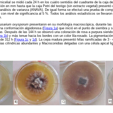
micelial se midió cada 24 h en los cuatro sentidos del cuadrante de la caja de 
ción en mm hasta que la caja Petri del testigo (sin extracto vegetal) presentó
n análisis de varianza (ANAVA). De igual forma se efectuó una prueba de com
con nivel de significancia al 5 %. Todos los análisis estadísticos se llevaron
m.
usarium oxysporum
presentaron en su morfología macroscópica, durante las 
una conformación algodonosa (
Figura 1a
) que inició en el punto de siembra y 
as. Después de las 144 h se observó una coloración de rosa a purpura siend
ra 1b
) y más tenue hacia los bordes con un color lila-rosado. La pigmentació
de 312 h (
Figura 1c
y
1d
). La cepa madura presentó hifas ramificadas de 3 - 
ias cilíndricas abundantes y Macroconidias delgadas con una célula apical li