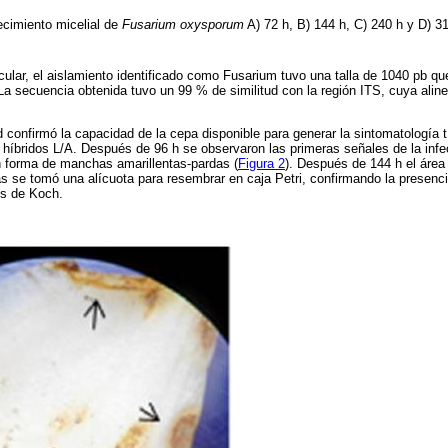
ecimiento micelial de
Fusarium oxysporum
A) 72 h, B) 144 h, C) 240 h y D) 3
cular, el aislamiento identificado como Fusarium tuvo una talla de 1040 pb qu
La secuencia obtenida tuvo un 99 % de similitud con la región ITS, cuya aline
 confirmó la capacidad de la cepa disponible para generar la sintomatología t
híbridos L/A. Después de 96 h se observaron las primeras señales de la infec
n forma de manchas amarillentas-pardas (
Figura 2
). Después de 144 h el área
s se tomó una alícuota para resembrar en caja Petri, confirmando la presenc
os de Koch.