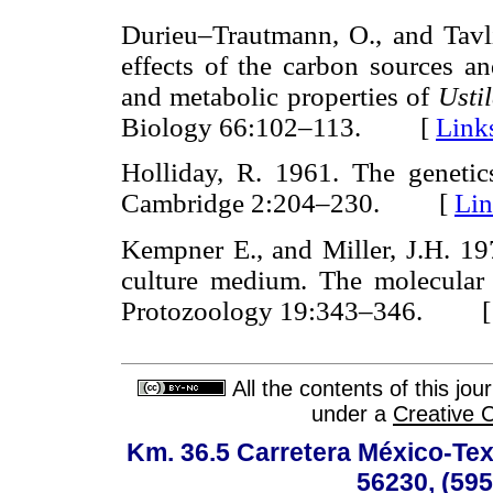
Durieu–Trautmann, O., and Tavli
effects of the carbon sources a
and metabolic properties of
Usti
Biology 66:102–113. [
Link
Holliday, R. 1961. The geneti
Cambridge 2:204–230. [
Lin
Kempner E., and Miller, J.H. 19
culture medium. The molecular
Protozoology 19:343–346. 
All the contents of this jo
under a
Creative 
Km. 36.5 Carretera México-Te
56230, (595