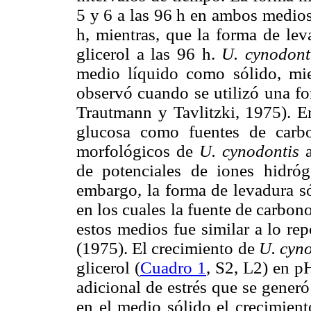
5 y 6 a las 96 h en ambos medio
h, mientras, que la forma de l
glicerol a las 96 h.
U. cynodon
medio líquido como sólido, mie
observó cuando se utilizó una f
Trautmann y Tavlitzki, 1975). En
glucosa como fuentes de carb
morfológicos de
U. cynodontis
de potenciales de iones hidró
embargo, la forma de levadura s
en los cuales la fuente de carbon
estos medios fue similar a lo re
(1975). El crecimiento de
U. cyn
glicerol (
Cuadro 1
, S2, L2) en pH
adicional de estrés que se generó
en el medio sólido el crecimient