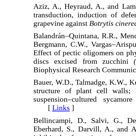
Aziz, A., Heyraud, A., and Lamb
transduction, induction of defe
grapevine against
Botrytis cinere
Balandrán–Quintana, R.R., Mend
Bergmann, C.W., Vargas–Arispur
Effect of pectic oligomers on phy
discs excised from zucchini
Biophysical Research Commun
Bauer, W.D., Talmadge, K.W., Ke
structure of plant cell walls;
suspension–cultured sycamore
[
Links
]
Bellincampi, D., Salvi, G., D
Eberhard, S., Darvill, A., and 