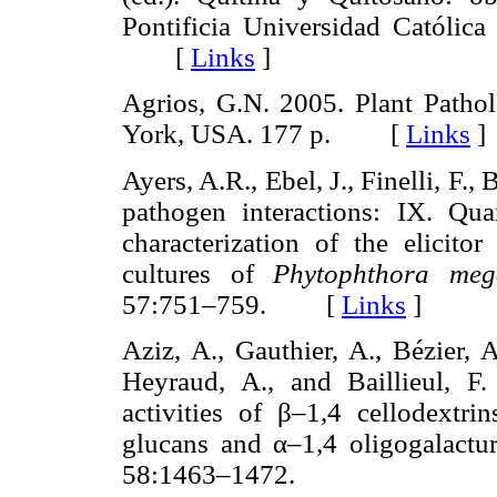
Pontificia Universidad Católica
[
Links
]
Agrios, G.N. 2005. Plant Pathol
York, USA. 177 p. [
Links
]
Ayers, A.R., Ebel, J., Finelli, F.
pathogen interactions: IX. Quan
characterization of the elicito
cultures of
Phytophthora me
57:751–759. [
Links
]
Aziz, A., Gauthier, A., Bézier, A
Heyraud, A., and Baillieul, F.
activities of β–1,4 cellodextr
glucans and α–1,4 oligogalactu
58:1463–1472.