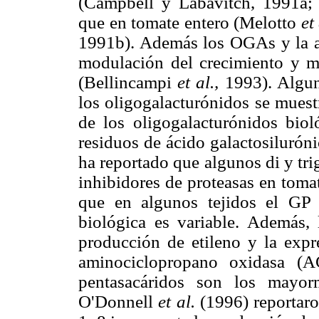
(Campbell y Labavitch, 1991a
que en tomate entero (Melotto
et
1991b). Además los OGAs y la a
modulación del crecimiento y mo
(Bellincampi
et al.,
1993). Algun
los oligogalacturónidos se muest
de los oligogalacturónidos biol
residuos de ácido galactosilurón
ha reportado que algunos di y tr
inhibidores de proteasas en tom
que en algunos tejidos el GP 
biológica es variable. Además
producción de etileno y la expr
aminociclopropano oxidasa (A
pentasacáridos son los mayo
O'Donnell
et al.
(1996) reportar