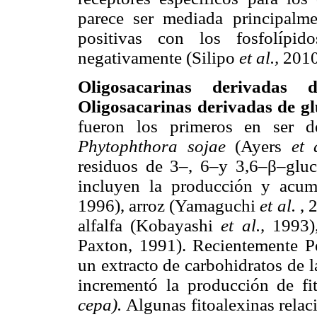
parece ser mediada principalme
positivas con los fosfolípi
negativamente (Silipo
et al.,
2010
Oligosacarinas derivadas
Oligosacarinas derivadas de g
fueron los primeros en ser de
Phytophthora sojae
(Ayers
et 
residuos de 3–, 6–y 3,6–β–glucó
incluyen la producción y acum
1996), arroz (Yamaguchi
et al.
, 
alfalfa (Kobayashi
et al.,
1993)
Paxton, 1991). Recientemente 
un extracto de carbohidratos de 
incrementó la producción de fi
cepa).
Algunas fitoalexinas relac