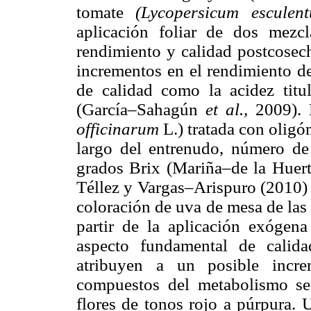
tomate
(Lycopersicum escule
aplicación foliar de dos mezcl
rendimiento y calidad postcosech
incrementos en el rendimiento d
de calidad como la acidez titul
(García–Sahagún
et al.,
2009).
officinarum
L.) tratada con olig
largo del entrenudo, número de 
grados Brix (Mariña–de la Huer
Téllez y Vargas–Arispuro (2010) 
coloración de uva de mesa de las
partir de la aplicación exóge
aspecto fundamental de calida
atribuyen a un posible incre
compuestos del metabolismo se
flores de tonos rojo a púrpura.