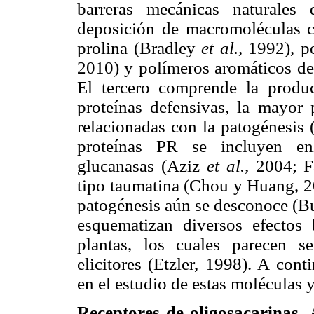
barreras mecánicas naturales 
deposición de macromoléculas c
prolina (Bradley
et al.,
1992), p
2010) y polímeros aromáticos del
El tercero comprende la prod
proteínas defensivas, la mayor 
relacionadas con la patogénesi
proteínas PR se incluyen enz
glucanasas (Aziz
et al.,
2004; 
tipo taumatina (Chou y Huang, 20
patogénesis aún se desconoce (Bu
esquematizan diversos efectos 
plantas, los cuales parecen s
elicitores (Etzler, 1998). A con
en el estudio de estas moléculas y
Receptores de oligosacarinas.