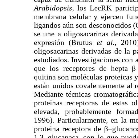
Arabidopsis,
los LecRK particip
membrana celular y ejercen fun
ligandos aún son desconocidos 
se une a oligosacarinas derivada
expresión (Brutus
et al.,
2010)
oligosacarinas derivadas de la 
estudiados. Investigaciones con 
que los receptores de hepta–β
quitina son moléculas proteicas y
están unidos covalentemente al 
Mediante técnicas cromatográfica
proteínas receptoras de estas o
elevada, probablemente forma
1996). Particularmente, en la m
proteína receptora de β–glucan
1,3–glucanasa, con lo que pued