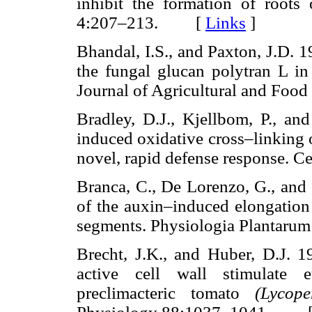
inhibit the formation of roots
4:207–213. [
Links
]
Bhandal, I.S., and Paxton, J.D. 
the fungal glucan polytran L in
Journal of Agricultural and F
Bradley, D.J., Kjellbom, P., a
induced oxidative cross–linking of
novel, rapid defense response
Branca, C., De Lorenzo, G., and 
of the auxin–induced elongation
segments. Physiologia Plantaru
Brecht, J.K., and Huber, D.J. 1
active cell wall stimulate 
preclimacteric tomato
(Lycop