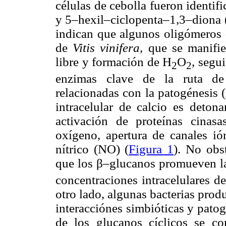
células de cebolla fueron identi
y 5–hexil–ciclopenta–1,3–diona
indican que algunos oligómeros 
de
Vitis vinifera,
que se manifie
libre y formación de H
O
, segu
2
2
enzimas clave de la ruta de 
relacionadas con la patogénesis
intracelular de calcio es deton
activación de proteínas cinasa
oxígeno, apertura de canales ió
nítrico (NO) (
Figura 1
). No obs
que los β–glucanos promueven l
concentraciones intracelulares de
otro lado, algunas bacterias prod
interacciónes simbióticas y pato
de los glucanos cíclicos se co