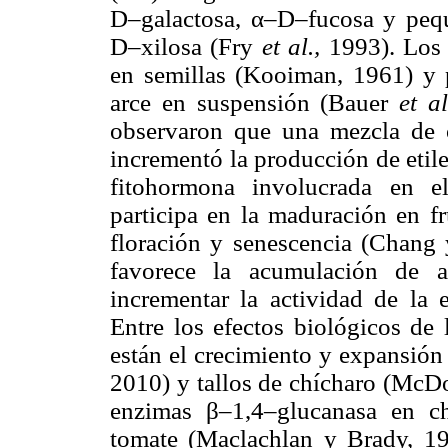
D–galactosa, α–D–fucosa y peq
D–xilosa (Fry
et al.,
1993). Los 
en semillas (Kooiman, 1961) y p
arce en suspensión (Bauer
et a
observaron que una mezcla de o
incrementó la producción de etile
fitohormona involucrada en el
participa en la maduración en fr
floración y senescencia (Chang 
favorece la acumulación de a
incrementar la actividad de la
Entre los efectos biológicos de
están el crecimiento y expansión
2010) y tallos de chícharo (McDo
enzimas β–1,4–glucanasa en c
tomate (Maclachlan y Brady, 19