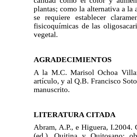
calidad como el color y aumenta
plantas; como la alternativa a l
se requiere establecer claramen
fisicoquímicas de las oligosacar
vegetal.
AGRADECIMIENTOS
A la M.C. Marisol Ochoa Villar
artículo, y al Q.B. Francisco So
manuscrito.
LITERATURA CITADA
Abram, A.P., e Higuera, I.2004. 
(ed.). Quitina y Quitosano: obt