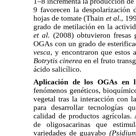
1–8 incrementa la producción de
9 favorecen la despolarización 
hojas de tomate (Thain
et al.,
199
grado de metilación en la activi
et al.
(2008) obtuvieron fresas 
OGAs con un grado de esterificac
vesca,
y encontraron que estos a
Botrytis cinerea
en el fruto trans
ácido salicílico.
Aplicación de los OGAs en l
fenómenos genéticos, bioquímicos
vegetal tras la interacción con l
para desarrollar tecnologías 
calidad de productos agrícolas.
de oligosacarinas que estimu
variedades de guayabo
(Psidiu