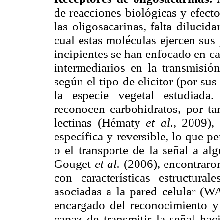
de reacciones biológicas y efecto
las oligosacarinas, falta diluci
cual estas moléculas ejercen sus
incipientes se han enfocado en ca
intermediarios en la transmisión
según el tipo de elicitor (por sus
la especie vegetal estudiada.
reconocen carbohidratos, por tan
lectinas (Hématy
et al.,
2009),
específica y reversible, lo que pe
o el transporte de la señal a al
Gouget
et al.
(2006), encontraro
con características estructural
asociadas a la pared celular (W
encargado del reconocimiento y o
capaz de transmitir la señal ha