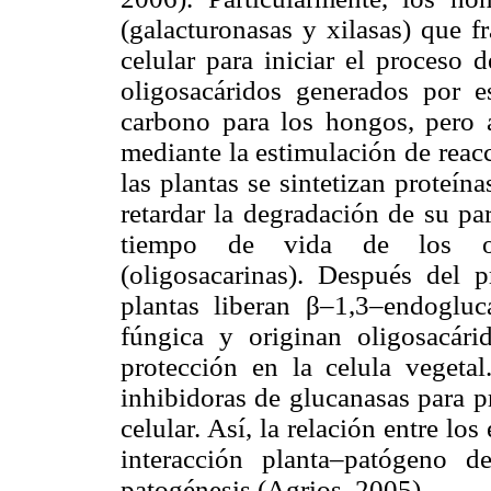
(galacturonasas y xilasas) que f
celular para iniciar el proceso 
oligosacáridos generados por e
carbono para los hongos, pero a
mediante la estimulación de reac
las plantas se sintetizan proteín
retardar la degradación de su pa
tiempo de vida de los olig
(oligosacarinas). Después del 
plantas liberan β–1,3–endogluc
fúngica y originan oligosacári
protección en la celula vegetal
inhibidoras de glucanasas para p
celular. Así, la relación entre lo
interacción planta–patógeno 
patogénesis (Agrios, 2005).