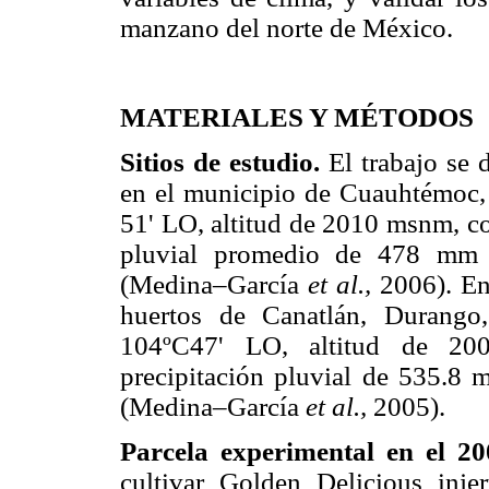
manzano del norte de México.
MATERIALES Y MÉTODOS
Sitios de estudio.
El trabajo se 
en el municipio de Cuauhtémoc,
51' LO, altitud de 2010 msnm, co
pluvial promedio de 478 mm 
(Medina–García
et al.,
2006). En
huertos de Canatlán, Durang
104ºC47' LO, altitud de 20
precipitación pluvial de 535.8
(Medina–García
et al.,
2005).
Parcela experimental en el 2
cultivar Golden Delicious inj