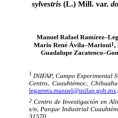
sylvestris
(L.) Mill. var.
do
Manuel Rafael Ramírez–Leg
1
Mario René Ávila–Marioni
,
Guadalupe Zacatenco–Gon
1
INIFAP, Campo Experimental S
Centro, Cuauhtémoc, Chihuah
legarreta.manuel@inifap.gob.mx
.
2
Centro de Investigación en Al
s/n, Parque Industrial Cuauht
31570.