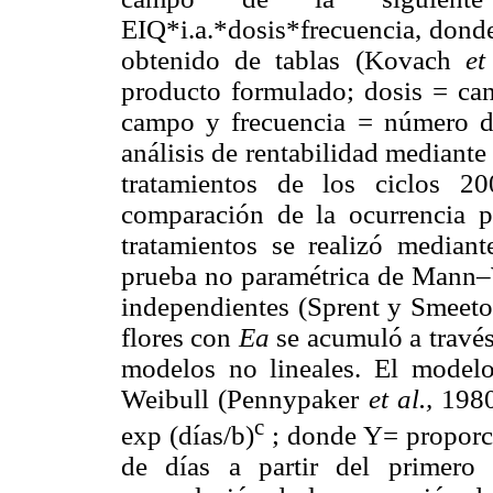
EIQ*i.a.*dosis*frecuencia, donde
obtenido de tablas (Kovach
et
producto formulado; dosis = can
campo y frecuencia = número de
análisis de rentabilidad mediante
tratamientos de los ciclos 
comparación de la ocurrencia po
tratamientos se realizó median
prueba no paramétrica de Mann–
independientes (Sprent y Smeeton
flores con
Ea
se acumuló a través
modelos no lineales. El modelo
Weibull (Pennypaker
et al.,
1980
c
exp (días/b)
; donde Y= proporci
de días a partir del primero