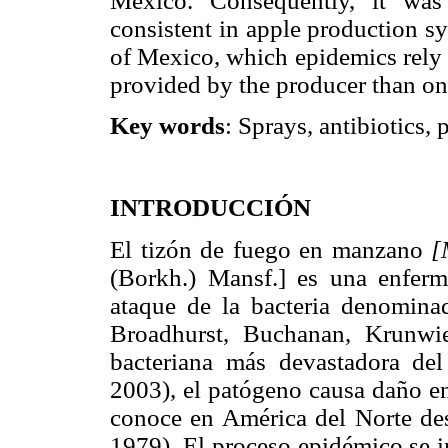
Mexico. Consequently, it wa
consistent in apple production s
of Mexico, which epidemics rely 
provided by the producer than on 
Key words
: Sprays, antibiotics, 
INTRODUCCIÓN
El tizón de fuego en manzano
[
(Borkh.) Mansf.] es una enfer
ataque de la bacteria denomin
Broadhurst, Buchanan, Krunwi
bacteriana más devastadora de
2003), el patógeno causa daño en 
conoce en América del Norte de
1979). El proceso epidémico se i