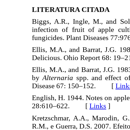
LITERATURA CITADA
Biggs, A.R., Ingle, M., and So
infection of fruit of apple cul
fungicides. Plant Diseases 7
Ellis, M.A., and Barrat, J.G. 1
Delicious. Ohio Report 68: 1
Ellis, M.A., and Barrat, J.G. 198
by
Alternaria
spp. and effect o
Disease 67: 150–152. [
Link
English, H. 1944. Notes on apple
28:610–622. [
Links
]
Kretzschmar, A.A., Marodin, G.
R.M., e Guerra, D.S. 2007. Efeito