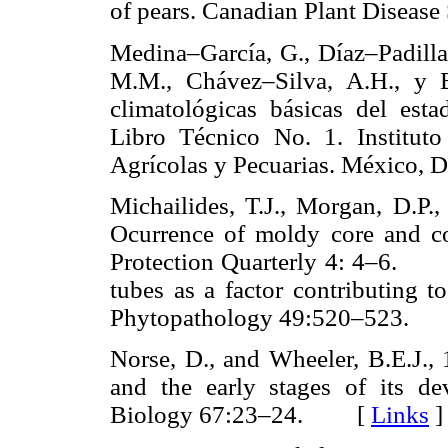
of pears. Canadian Plant Dise
Medina–García, G., Díaz–Padilla
M.M., Chávez–Silva, A.H., y B
climatológicas básicas del es
Libro Técnico No. 1. Instituto
Agrícolas y Pecuarias. México
Michailides, T.J., Morgan, D.P.
Ocurrence of moldy core and cor
Protection Quarterly 4: 4–6
tubes as a factor contributing t
Phytopathology 49:520–523
Norse, D., and Wheeler, B.E.J.,
and the early stages of its d
Biology 67:23–24. [
Links
]