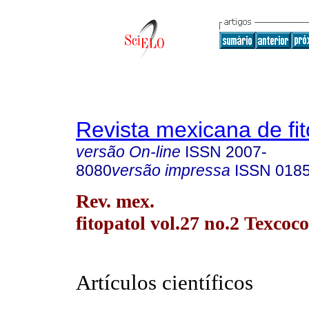
Revista mexicana de fit
versão On-line
ISSN
2007-
8080
versão impressa
ISSN
018
Rev. mex.
fitopatol vol.27 no.2 Texcoc
Artículos científicos