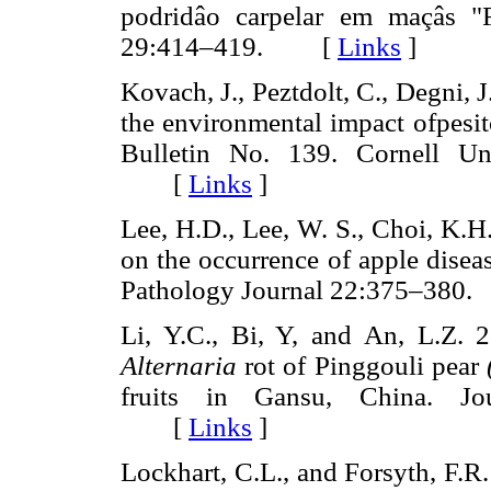
podridâo carpelar em maçâs "Fu
29:414–419. [
Links
]
Kovach, J., Peztdolt, C., Degni, 
the environmental impact ofpesit
Bulletin No. 139. Cornell Un
[
Links
]
Lee, H.D., Lee, W. S., Choi, K.H
on the occurrence of apple disea
Pathology Journal 22:375–3
Li, Y.C., Bi, Y, and An, L.Z. 2
Alternaria
rot of Pinggouli pear
fruits in Gansu, China. Jo
[
Links
]
Lockhart, C.L., and Forsyth, F.R