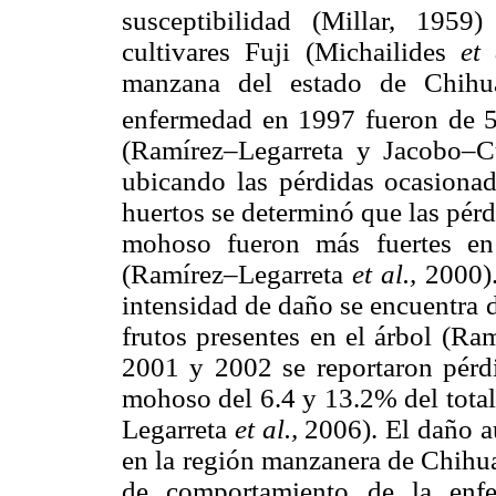
susceptibilidad (Millar, 195
cultivares Fuji (Michailides
et
manzana del estado de Chihua
enfermedad en 1997 fueron de 5
(Ramírez–Legarreta y Jacobo–Cu
ubicando las pérdidas ocasionada
huertos se determinó que las pér
mohoso fueron más fuertes en 
(Ramírez–Legarreta
et al.,
2000).
intensidad de daño se encuentra 
frutos presentes en el árbol (R
2001 y 2002 se reportaron pérd
mohoso del 6.4 y 13.2% del total
Legarreta
et al.,
2006). El daño a
en la región manzanera de Chihu
de comportamiento de la enfe