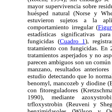
mayor supervivencia sobre residu
huésped natural (Norse y Whee
estuvieron sujetos a la apl
comportamiento irregular (
Figu
estadísticas significativas pa
fungicidas (
Cuadro 1
), regist
tratamiento con fungicidas. En 
tratamientos asperjados y no asp
parecen ambiguos son un común
manzano, resultados anteriores
estudio detectando que lo normal
benomyl, mancozeb y diodine (E
con fitoreguladores (Kretzsch
1990), mediante azoxystrob
trfloxystrobin (Reuveni y Sh
benzimidasoles (Wilson y O