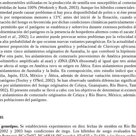
as androestériles utilizadas en la producción de semilla son susceptibles al cornez
 pérdidas de hasta 100% (Workneh y Rush, 2003). Aunque los híbridos comerciales 
rmedad puede causar problemas si hay poca disponibilidad de polen o si éste prese
rés por temperaturas menores a 13°C antes del inició de la floración, cuando o
ación del hongo es favorecida por dichas condiciones climáticas particularmente e
 permitido que el patógeno se establezca y sobreviva durante extensos períodos
 diseminación del patógeno es la presencia de hospederos alternos como el zacate 
(Reed
et al.,
2002). Lo anterior puede provocar serios problemas por la velocidad
la alta probabilidad de que ocurran nuevas variantes patogénicas. En la actualidad 
enor proporción de la estructura genética y poblacional de
Claviceps africana
a entre cinco aislamientos originarios de Australia, lo que corroboró la hipótesi
Por otra parte, los aislamientos de cornezuelo provenientes de América presentar
limórfico amplificado al azar) y rDNA (DNA ribosomal) al igual que tres aislam
ue afecta al sorgo en América tuvo su origen en África. Estos aislamientos pueden
aislamientos de Australia y la India. En contraposición, otro estudio indicó que e
alia, Japón, EUA, México y África, además de detectar variación intra-específic
patógeno (Tooley y O'Neil, 2002). Se han observado también diferencias significa
os por aislamientos del hongo originarios de Celaya, Guanajuato, Río Bravo, Ta
002). El presente estudio se llevó a cabo con los objetivos de determinar si existen
e aislamientos de cornezuelo originarios de Celaya y Río Bravo, México; además d
tes poblaciones del patógeno.
OS
 genotipos.
Se establecieron experimentos en diez fechas de siembra en Río Br
 2002 y 2003 bajo condiciones de riego. Los híbridos de sorgo evaluados
 Partners); NC+7W97, NC+8R18 (NC+seeds); ATx635 x Tx430; y las líneas andro