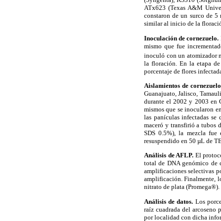
ATx623 (Texas A&M Universi
constaron de un surco de 5 
similar al inicio de la floraci
Inoculación de cornezuelo.
mismo que fue incrementado
inoculó con un atomizador m
la floración. En la etapa d
porcentaje de flores infectad
Aislamientos de cornezuel
Guanajuato, Jalisco, Tamaul
durante el 2002 y 2003 en G
mismos que se inocularon en 
las panículas infectadas se 
maceró y transfirió a tubo
SDS 0.5%), la mezcla fue e
resuspendido en 50 µL de T
Análisis de AFLP.
El protoc
total de DNA genómico de c
amplificaciones selectivas p
amplificación. Finalmente, l
nitrato de plata (Promega®).
Análisis de datos.
Los porce
raíz cuadrada del arcoseno p
por localidad con dicha info