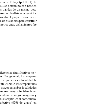
ueba de Tukey (p < 0.01). El
LP, se determinó con base en
 las bandas de un mismo peso
erminar la distancia genética
izando el paquete estadístico
iz de distancias para construir
ética entre aislamientos fue
erencias significativas (p <
nes. En general, los mayores
te a que en esta localidad la
nte el 2002 las temperaturas
e mayor en ambas localidades
sentaron mayor incidencia en
iembras de sorgo en agosto y
n susceptibles al cornezuelo,
efectiva (95% de grano) en