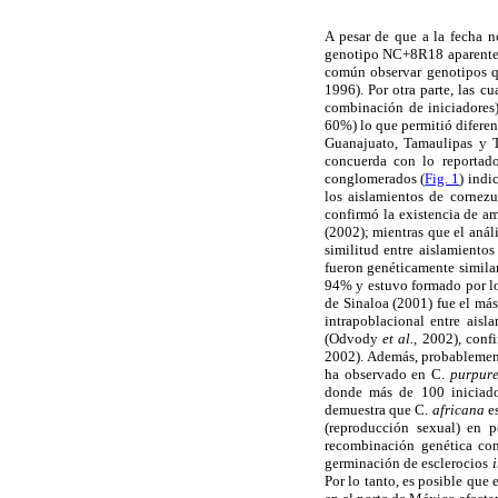
A pesar de que a la fecha n
genotipo NC+8R18 aparenteme
común observar genotipos q
1996). Por otra parte, las 
combinación de iniciadores)
60%) lo que permitió diferen
Guanajuato, Tamaulipas y
concuerda con lo reportad
conglomerados (
Fig. 1
) indi
los aislamientos de cornez
confirmó la existencia de am
(2002); mientras que el aná
similitud entre aislamient
fueron genéticamente simila
94% y estuvo formado por lo
de Sinaloa (2001) fue el más 
intrapoblacional entre aisl
(Odvody
et al.,
2002), confi
2002). Además, probablemen
ha observado en C.
purpur
donde más de 100 iniciador
demuestra que C.
africana
es
(reproducción sexual) en 
recombinación genética com
germinación de esclerocios
i
Por lo tanto, es posible que