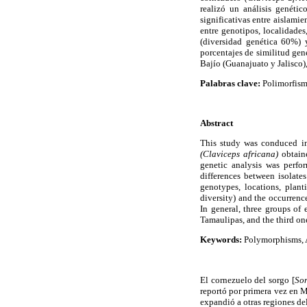
realizó un análisis genéti
significativas entre aislamie
entre genotipos, localidades
(diversidad genética 60%) y
porcentajes de similitud gen
Bajío (Guanajuato y Jalisco)
Palabras clave:
Polimorfism
Abstract
This study was conduced in
(Claviceps africana)
obtaine
genetic analysis was perfo
differences between isolate
genotypes, locations, plan
diversity) and the occurrence
In general, three groups of
Tamaulipas, and the third on
Keywords:
Polymorphisms, 
El cornezuelo del sorgo [
So
reportó por primera vez en 
expandió a otras regiones 