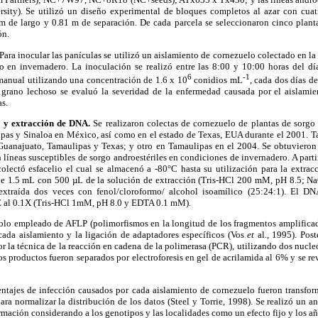
ty). Se utilizó un diseño experimental de bloques completos al azar con cuatro
m de largo y 0.81 m de separación. De cada parcela se seleccionaron cinco plan
ón.
Para inocular las panículas se utilizó un aislamiento de cornezuelo colectado en l
 en invernadero. La inoculación se realizó entre las 8:00 y 10:00 horas del dí
6
-1
anual utilizando una concentración de 1.6 x 10
conidios mL
, cada dos días d
e grano lechoso se evaluó la severidad de la enfermedad causada por el aislamie
as.
o y extracción de DNA.
Se realizaron colectas de cornezuelo de plantas de sorgo 
ipas y Sinaloa en México, así como en el estado de Texas, EUA durante el 2001. Ta
uanajuato, Tamaulipas y Texas; y otro en Tamaulipas en el 2004. Se obtuvieron 
líneas susceptibles de sorgo androestériles en condiciones de invernadero. A parti
colectó esfacelio el cual se almacenó a -80°C hasta su utilización para la extra
s de 1.5 mL con 500 µL de la solución de extracción (Tris-HCl 200 mM, pH 8.5
xtraída dos veces con fenol/cloroformo/ alcohol isoamílico (25:24:1). El DN
E al 0.1X (Tris-HCl 1mM, pH 8.0 y EDTA 0.1 mM).
olo empleado de AFLP (polimorfismos en la longitud de los fragmentos amplificado
ada aislamiento y la ligación de adaptadores específicos (Vos
et
al., 1995). Post
or la técnica de la reacción en cadena de la polimerasa (PCR), utilizando dos nucleó
os productos fueron separados por electroforesis en gel de acrilamida al 6% y se r
ntajes de infección causados por cada aislamiento de cornezuelo fueron transfo
ara normalizar la distribución de los datos (Steel y Torrie, 1998). Se realizó un an
rmación considerando a los genotipos y las localidades como un efecto fijo y los añ