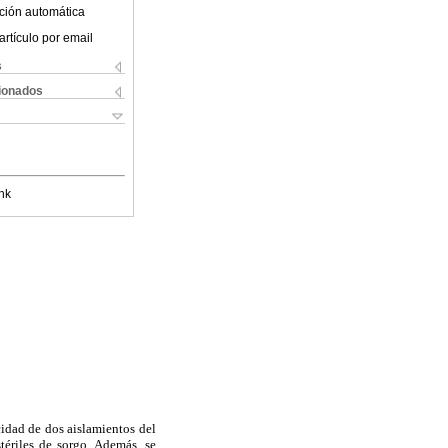
ción automática
artículo por email
s
cionados
nk
idad de dos aislamientos del
tériles de sorgo. Además, se