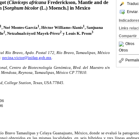
got (
Claviceps africana
Frederickson, Mantle and de
Traduc
m [
Sorghum bicolor
(L.) Moench.] in Mexico
Enviar 
Indicadore
1
1
1
, Noé Montes-García
, Héctor Williams-Alanís
, Sanjuana
Links rela
2
2
3
do
, Netzahualcóyotl Mayek-Pérez
y Louis K. Prom
Compartir
Otros
Otros
l Río Bravo, Apdo. Postal 172, Río Bravo, Tamaulipas, México
:
pecina.victor@inifap.gob.mx
.
Permali
ional, Centro de Biotecnología Genómica, Blvd. del Maestro s/n
so Mendoza, Reynosa, Tamaulipas, México CP 77810.
 College Station, Texas, USA 77845.
006
06
 Río Bravo Tamaulipas y Celaya Guanajuato, México, donde se evaluó la patogenic
cana)
obtenidos en las mismas localidades, en seis híbridos y tres líneas androes