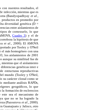
 con nuestros resultados, el
e infección, mientras que es
en otra (Bandyopadhyay
et al.,
91 productos en promedio por
alta diversidad genética (D =
rencias entre aislamientos de
tipos de cornezuelo, lo que
r (AMOVA,
Cuadro 3
) y el de
 corrobora la hipótesis de que
ova
et al.,
2000). El AMOVA
reportado por Tooley y O'Neil
fue el más homogéneo con una
3, los aislamientos de 2001
o aunque su similitud fue de
 mientras que el aislamiento
 diferencias genéticas inter e
de estructuras reproductivas
 del mundo (Tooley y O'Neil,
o su carácter clonal como se
ado mediante análisis RAPDs,
rígenes geográficos, lo que
 la formación de esclerocios
e este sea el mecanismo de
 ya que no se ha logrado la
aleza (Pazoutova
et al.,
2000).
en Guanajuato y Jalisco, otro