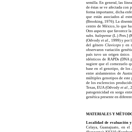
semilla. En general, las líne
de éstas se ve afectada con
forma importante, dicha enfe
que están asociados al est
(Brooking, 1976). La disemin
centro de México, lo que ha
Otro aspecto que favorece la
subs.
halepense
(L.) Pers.] 
(Odvody
et al.
, 1999) y por 
del género
Claviceps
y en m
observaron variación genétic
país tuvo un origen único. 
idénticos de RAPDs (DNA po
sugiere que el cornezuelo q
base en el genotipo, de los 
entre aislamientos de Austr
múltiples genotipos de este 
de los esclerocios producid
Texas, EUA (Odvody
et al.,
2
patogenicidad en sorgo entr
genética presente en diferen
MATERIALES Y MÉTOD
Localidad de evaluación y
Celaya, Guanajuato, en el
(Syngenta); KS310 (Sorghum