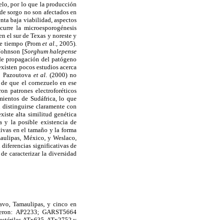
uelo, por lo que la producción
de sorgo no son afectados en
nta baja viabilidad, aspectos
curre la microesporogénesis
n el sur de Texas y noreste y
 de tiempo (Prom
et al.,
2005).
Johnson [
Sorghum halepense
 de propagación del patógeno
existen pocos estudios acerca
.
Pazoutova
et al.
(2000) no
s de que el cornezuelo en ese
on patrones electroforéticos
ientos de Sudáfrica, lo que
 distinguirse claramente con
xiste alta similitud genética
a y la posible existencia de
tivas en el tamaño y la forma
maulipas, México, y Weslaco,
 diferencias significativas de
e caracterizar la diversidad
avo, Tamaulipas, y cinco en
 fueron: AP2233; GARST5664
estériles ATx635, ATx2752 y