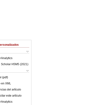
Personalizados
 Analytics
 Scholar H5M5 (
2021
)
l (pdf)
lo en XML
cias del artículo
itar este artículo
 Analytics