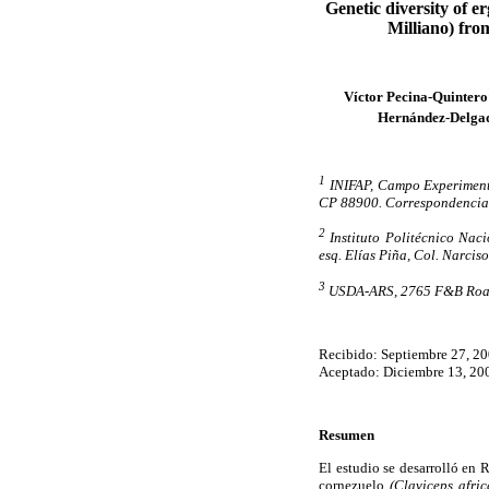
Genetic diversity of er
Milliano) fro
Víctor Pecina-Quintero
Hernández-Delga
1
INIFAP, Campo Experimenta
CP 88900. Correspondencia
2
Instituto Politécnico Nac
esq. Elías Piña, Col. Narci
3
USDA-ARS, 2765 F&B Road,
Recibido: Septiembre 27, 2
Aceptado: Diciembre 13, 20
Resumen
El estudio se desarrolló en
cornezuelo
(Claviceps afri