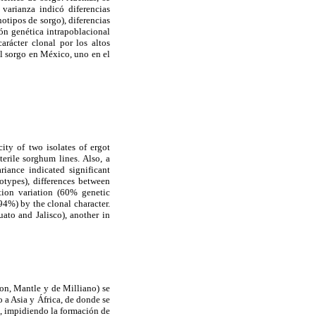
varianza indicó diferencias
notipos de sorgo), diferencias
ión genética intrapoblacional
arácter clonal por los altos
al sorgo en México, uno en el
ty of two isolates of ergot
erile sorghum lines. Also, a
iance indicated significant
otypes), differences between
tion variation (60% genetic
 94%) by the clonal character.
ato and Jalisco), another in
on, Mantle y de Milliano) se
 a Asia y África, de donde se
s, impidiendo la formación de