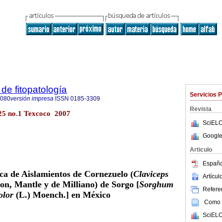
de fitopatología
Servicios 
8080
versión impresa
ISSN
0185-3309
Revista
.25 no.1 Texcoco 2007
SciELO
Google
Articulo
Españo
ca de Aislamientos de Cornezuelo (
Claviceps
Artícu
n, Mantle y de Milliano) de Sorgo [
Sorghum
Referen
olor
(L.) Moench.] en México
Como c
SciELO