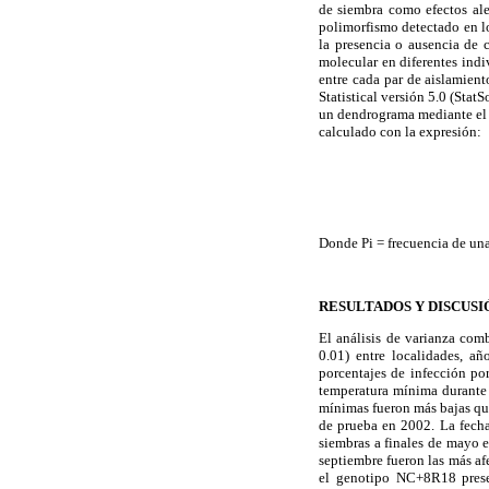
de siembra como efectos ale
polimorfismo detectado en l
la presencia o ausencia de 
molecular en diferentes indi
entre cada par de aislamient
Statistical versión 5.0 (StatS
un dendrograma mediante el 
calculado con la expresión:
Donde Pi = frecuencia de un
RESULTADOS Y DISCUSI
El análisis de varianza com
0.01) entre localidades, añ
porcentajes de infección po
temperatura mínima durante 
mínimas fueron más bajas qu
de prueba en 2002. La fecha
siembras a finales de mayo 
septiembre fueron las más af
el genotipo NC+8R18 prese