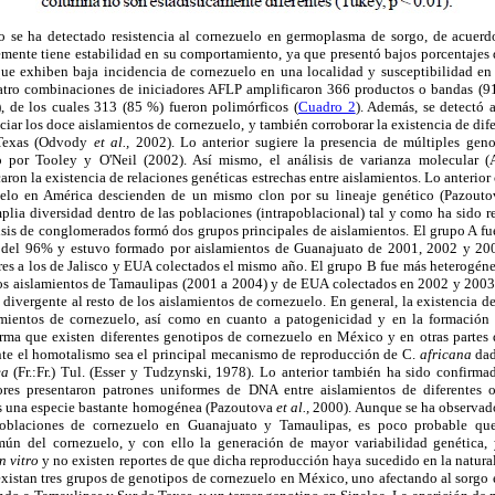
o se ha detectado resistencia al cornezuelo en germoplasma de sorgo, de acuerdo
nte tiene estabilidad en su comportamiento, ya que presentó bajos porcentajes d
ue exhiben baja incidencia de cornezuelo en una localidad y susceptibilidad 
cuatro combinaciones de iniciadores AFLP amplificaron 366 productos o bandas (
, de los cuales 313 (85 %) fueron polimórficos (
Cuadro 2
). Además, se detectó 
ciar los doce aislamientos de cornezuelo, y también corroborar la existencia de dife
 Texas (Odvody
et al.,
2002). Lo anterior sugiere la presencia de múltiples geno
o por Tooley y O'Neil (2002). Así mismo, el análisis de varianza molecula
caron la existencia de relaciones genéticas estrechas entre aislamientos. Lo anterior
uelo en América descienden de un mismo clon por su lineaje genético (Pazout
plia diversidad dentro de las poblaciones (intrapoblacional) tal y como ha sido 
lisis de conglomerados formó dos grupos principales de aislamientos. El grupo A 
os del 96% y estuvo formado por aislamientos de Guanajuato de 2001, 2002 y 200
res a los de Jalisco y EUA colectados el mismo año. El grupo B fue más heterogéne
s aislamientos de Tamaulipas (2001 a 2004) y de EUA colectados en 2002 y 2003,
divergente al resto de los aislamientos de cornezuelo. En general, la existencia de
amientos de cornezuelo, así como en cuanto a patogenicidad y en la formación 
rma que existen diferentes genotipos de cornezuelo en México y en otras partes
te el homotalismo sea el principal mecanismo de reproducción de C.
africana
dad
ea
(Fr.:Fr.) Tul. (Esser y Tudzynski, 1978). Lo anterior también ha sido confirm
es presentaron patrones uniformes de DNA entre aislamientos de diferentes o
 una especie bastante homogénea (Pazoutova
et al.,
2000). Aunque se ha observado
poblaciones de cornezuelo en Guanajuato y Tamaulipas, es poco probable qu
ún del cornezuelo, y con ello la generación de mayor variabilidad genética,
n vitro
y no existen reportes de que dicha reproducción haya sucedido en la natur
 existan tres grupos de genotipos de cornezuelo en México, uno afectando al sorgo 