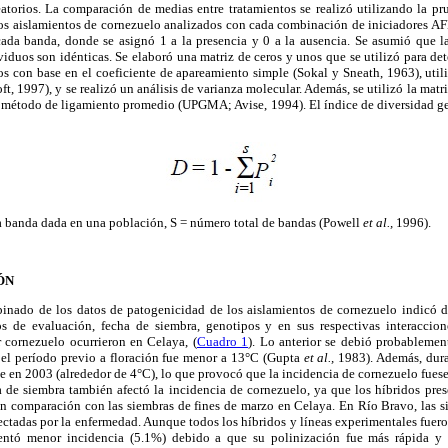
atorios. La comparación de medias entre tratamientos se realizó utilizando la pr
os aislamientos de cornezuelo analizados con cada combinación de iniciadores AF
cada banda, donde se asignó 1 a la presencia y 0 a la ausencia. Se asumió que
viduos son idénticas. Se elaboró una matriz de ceros y unos que se utilizó para det
os con base en el coeficiente de apareamiento simple (Sokal y Sneath, 1963), util
oft, 1997), y se realizó un análisis de varianza molecular. Además, se utilizó la matr
método de ligamiento promedio (UPGMA; Avise, 1994). El índice de diversidad gen
a banda dada en una población, S = número total de bandas (Powell
et al.,
1996).
ÓN
binado de los datos de patogenicidad de los aislamientos de cornezuelo indicó dif
os de evaluación, fecha de siembra, genotipos y en sus respectivas interaccio
r cornezuelo ocurrieron en Celaya, (
Cuadro 1
). Lo anterior se debió probablemen
el período previo a floración fue menor a 13°C (Gupta
et al.,
1983). Además, dura
e en 2003 (alrededor de 4°C), lo que provocó que la incidencia de cornezuelo fues
 de siembra también afectó la incidencia de cornezuelo, ya que los híbridos pre
en comparación con las siembras de fines de marzo en Celaya. En Río Bravo, las s
ectadas por la enfermedad. Aunque todos los híbridos y líneas experimentales fuero
ntó menor incidencia (5.1%) debido a que su polinización fue más rápida y 