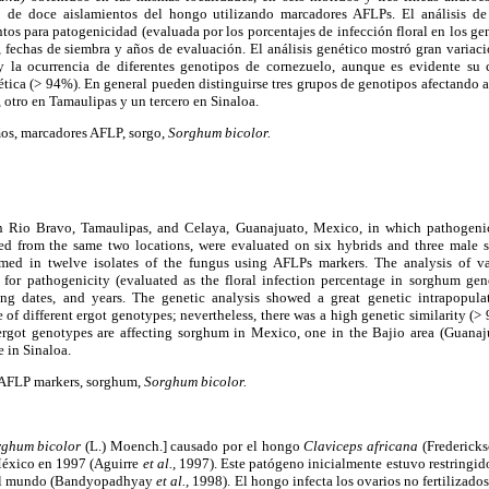
co de doce aislamientos del hongo utilizando marcadores AFLPs. El análisis de 
ntos para patogenicidad (evaluada por los porcentajes de infección floral en los ge
, fechas de siembra y años de evaluación. El análisis genético mostró gran variac
 la ocurrencia de diferentes genotipos de cornezuelo, aunque es evidente su c
ética (> 94%). En general pueden distinguirse tres grupos de genotipos afectando 
, otro en Tamaulipas y un tercero en Sinaloa.
os, marcadores AFLP, sorgo,
Sorghum bicolor.
 Rio Bravo, Tamaulipas, and Celaya, Guanajuato, Mexico, in which pathogenici
d from the same two locations, were evaluated on six hybrids and three male st
rmed in twelve isolates of the fungus using AFLPs markers. The analysis of var
s for pathogenicity (evaluated as the floral infection percentage in sorghum gen
ting dates, and years. The genetic analysis showed a great genetic intrapopula
 of different ergot genotypes; nevertheless, there was a high genetic similarity (>
 ergot genotypes are affecting sorghum in Mexico, one in the Bajio area (Guanaju
e in Sinaloa.
AFLP markers, sorghum,
Sorghum bicolor.
rghum bicolor
(L.) Moench.] causado por el hongo
Claviceps africana
(Fredericks
México en 1997 (Aguirre
et al.,
1997). Este patógeno inicialmente estuvo restringido
del mundo (Bandyopadhyay
et al.,
1998). El hongo infecta los ovarios no fertilizado