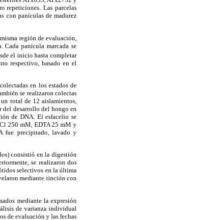
 repeticiones. Las parcelas
tas con panículas de madurez
a misma región de evaluación,
a. Cada panícula marcada se
esde el inicio hasta completar
nto respectivo, basado en el
colectadas en los estados de
mbién se realizaron colectas
un total de 12 aislamientos,
r del desarrollo del hongo en
cción de DNA. El esfacelio se
; NaCl 250 mM, EDTA 25 mM y
A fue precipitado, lavado y
s) consistió en la digestión
eriormente, se realizaron dos
tidos selectivos en la última
evelaron mediante tinción con
rmados mediante la expresión
álisis de varianza individual
os de evaluación y las fechas