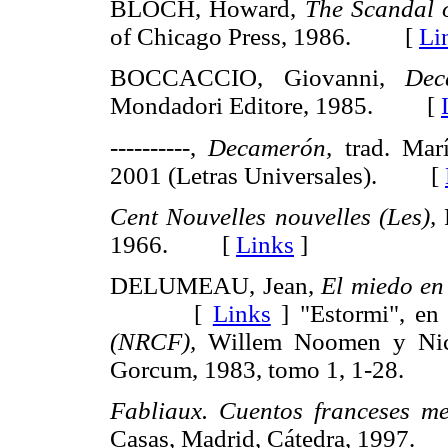
BLOCH, Howard,
The Scandal o
of Chicago Press, 1986. [
Li
BOCCACCIO, Giovanni,
Dec
Mondadori Editore, 1985. [
----------
,
Decamerón,
trad. Marí
2001 (Letras Universales). [
Cent Nouvelles nouvelles (Les),
F
1966. [
Links
]
DELUMEAU, Jean,
El miedo en
[
Links
]
"Estormi", e
(NRCF),
Willem Noomen y Nico
Gorcum, 1983, tomo 1, 1-28.
Fabliaux. Cuentos franceses me
Casas, Madrid, Cátedra, 1997