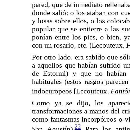
pared, que de inmediato rellenab
donde salió; o los ataban con cu
y losas sobre ellos, o los coloc
popular que se entierre a las su
ponían entre los pies, o bien, y
con un rosario, etc. (Lecouteux,
F
Por otro lado, era sabido que sólo
a aquellos que habían sufrido u
de Estormi) y que no habían s
habituales (estos rasgos parecen
indoeuropeos [Lecouteux,
Fantôm
Como ya se dijo, los apareci
transformaciones a manos del cri
como fantasmas incorpóreos o vis
22
San Agustín).
Para los antig