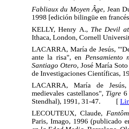
Fabliaux du Moyen Âge,
Jean Du
1998 [edición bilingüe en fra
KELLY, Henry A.,
The Devil a
Ithaca, London, Cornell Univer
LACARRA, María de Jesús, "'De la
ante la risa", en
Pensamiento 
Santiago Otero,
José María Soto 
de Investigaciones Científicas
LACARRA, María de Jesús, 
medievales castellanos",
Tigre
6 
Stendhal), 1991, 31-47. [
Li
LECOUTEUX, Claude,
Fantôm
Paris, Imago, 1996 (publicado 