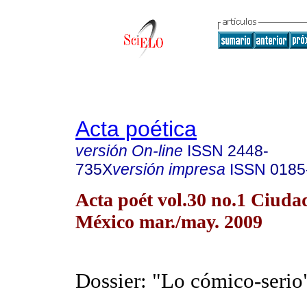
Acta poética
versión On-line
ISSN
2448-
735X
versión impresa
ISSN
0185
Acta poét vol.30 no.1 Ciuda
México mar./may. 2009
Dossier: "Lo cómico-serio