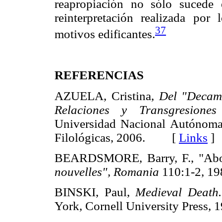
reapropiación no sólo sucede 
reinterpretación realizada por
37
motivos edificantes.
REFERENCIAS
AZUELA, Cristina,
Del "Decame
Relaciones y Transgresione
Universidad Nacional Autónoma 
Filológicas, 2006. [
Links
]
BEARDSMORE, Barry, F., "Abou
nouvelles", Romania
110:1-2, 
BINSKI, Paul,
Medieval Death.
York, Cornell University Pres