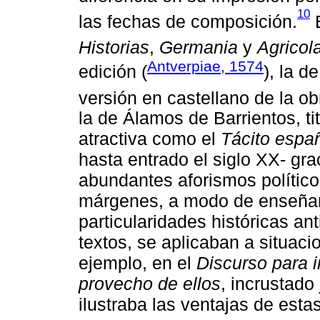
10
las fechas de composición.
E
Historias
,
Germania
y
Agricol
Antverpiae, 1574
edición (
), la d
versión en castellano de la o
la de Álamos de Barrientos, t
atractiva como el
Tácito espa
hasta entrado el siglo XX- gra
abundantes aforismos polític
márgenes, a modo de enseñanz
particularidades históricas an
textos, se aplicaban a situac
ejemplo, en el
Discurso para i
provecho de ellos
, incrustado
ilustraba las ventajas de esta