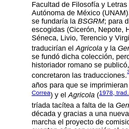
Facultad de Filosofía y Letras
Autónoma de México (UNAM), 
se fundaría la
BSGRM
; para 
escogidas (Cicerón, Nepote, H
Séneca, Livio, Terencio y Virg
traducirían el
Agricola
y la
Ge
se fundó dicha colección, per
historiador romano se publicó
concretaron las traducciones.
años para que se imprimieran
Correa
1978, trad
) y el
Agricola
(
tríada tacítea a falta de la
Ger
década y gracias a una nueva 
marcha el proyecto de comisio