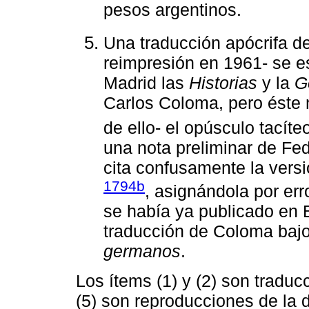
pesos argentinos.
Una traducción apócrifa d
reimpresión en 1961- se 
Madrid las
Historias
y la
G
Carlos Coloma, pero éste n
de ello- el opúsculo tacíte
una nota preliminar de Fe
cita confusamente la vers
1794b
, asignándola por er
se había ya publicado en
traducción de Coloma bajo 
germanos
.
Los ítems (1) y (2) son traducc
(5) son reproducciones de la 