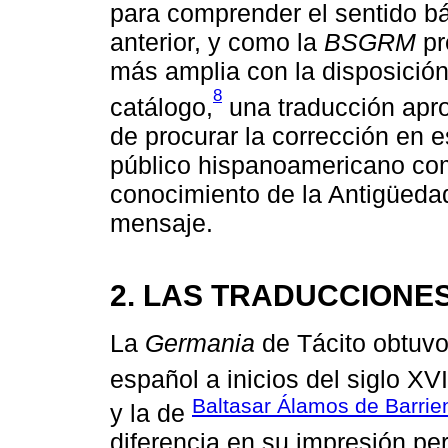
para comprender el sentido bá
anterior, y como la
BSGRM
pr
más amplia con la disposición 
8
catálogo,
una traducción apr
de procurar la corrección en esp
público hispanoamericano com
conocimiento de la Antigüedad 
mensaje.
2. LAS TRADUCCIONE
La
Germania
de Tácito obtuvo
español a inicios del siglo XVI
Baltasar Álamos de Barrie
y la de
diferencia en su impresión pe