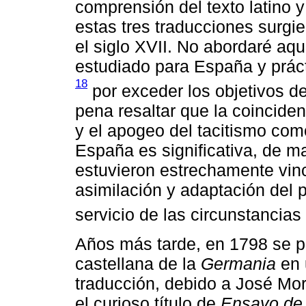
comprensión del texto latino y
estas tres traducciones surgie
el siglo XVII. No abordaré aq
estudiado para España y prác
18
por exceder los objetivos de
pena resaltar que la coincide
y el apogeo del tacitismo como
España es significativa, de m
estuvieron estrechamente vin
asimilación y adaptación del p
servicio de las circunstancia
Años más tarde, en 1798 se p
castellana de la
Germania
en 
traducción, debido a José Mo
el curioso título de
Ensayo de 