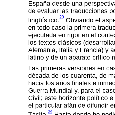
España desde una perspectiva
de evaluar las traducciones po
23
lingüístico.
Obviando el aspec
en todo caso la primera traduc
ejecutada en rigor en el conte
los textos clásicos (desarroll
Alemania, Italia y Francia) y 
latino y de un aparato crítico
Las primeras versiones en cas
década de los cuarenta, de m
hacia los años finales e inm
Guerra Mundial y, para el cas
Civil; este horizonte político 
el particular afán de difundir
24
Tácito.
Hasta donde he podid