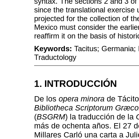
syntax. The sections 2 and 3 of 
since the translational exercise
projected for the collection of 
Mexico must consider the earlier 
reaffirm it on the basis of histor
Keywords:
Tacitus; Germania; 
Traductology
1. INTRODUCCIÓN
De los
opera minora
de Tácito
Bibliotheca Scriptorum Græ
(
BSGRM
) la traducción de la
más de ochenta años. El 27 d
Millares Carló una carta a Jul