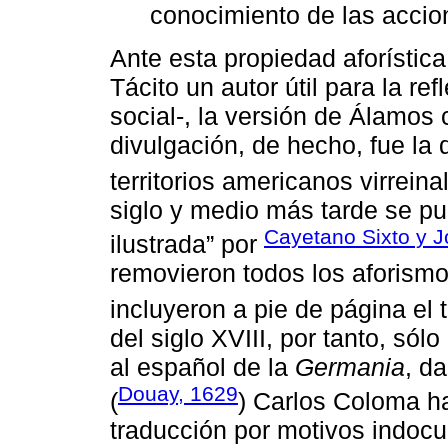
conocimiento de las acci
Ante esta propiedad aforística
Tácito un autor útil para la ref
social-, la versión de Álamos
divulgación, de hecho, fue la 
territorios americanos virreina
siglo y medio más tarde se pub
Cayetano Sixto y J
ilustrada” por
removieron todos los aforismos
incluyeron a pie de página el t
del siglo XVIII, por tanto, só
al español de la
Germania
, d
Douay, 1629
(
) Carlos Coloma ha
traducción por motivos indoc