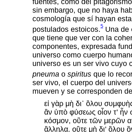
fuentes, como del pitagorismo
sin embargo, que no haya hab
cosmología que sí hayan esta
5
postulados estoicos.
Una de e
que tiene que ver con la cohe
componentes, expresada fund
universo como cuerpo humano.
universo es un ser vivo cuyo 
pneuma
o
spiritus
que lo recor
ser vivo, el cuerpo del univer
mueven y se corresponden d
εἰ γὰρ μὴ δι᾽ ὂλου συμφυὴ
ἂν ὑπὸ φύσεως οἶον τ’ ἦν σ
κόσμον, οὒτε τῶν μερῶν α
ἂλληλα. οὒτε μὴ δι’ ὂλου ὂ