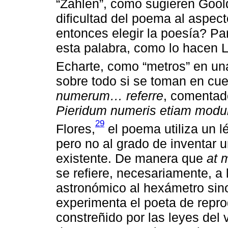
“Zahlen”, como sugieren Goold
dificultad del poema al aspec
entonces elegir la poesía? P
esta palabra, como lo hacen Li
Echarte, como “metros” en una 
sobre todo si se toman en cu
numerum… referre
, comentad
Pieridum numeris etiam modul
29
Flores,
el poema utiliza un lé
pero no al grado de inventar u
existente. De manera que
at 
se refiere, necesariamente, a 
astronómico al hexámetro sino,
experimenta el poeta de repro
constreñido por las leyes del 