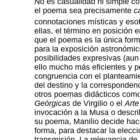
No es casualidad ni simple c
el poema sea precisamente
c
connotaciones místicas y esot
ellas, el término en posición e
que el poema es la única for
para la exposición astronómic
posibilidades expresivas (aun
ello mucho más eficientes y p
congruencia con el planteamie
del destino y la correspondenci
otros poemas didácticos com
Geórgicas
de Virgilio o el
Arte
invocación a la Musa o descr
su poema, Manilio decide hace
forma, para destacar la elecc
transmisión. La relevancia d