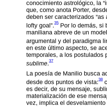
conocimiento astrológico, la “i
que, como anota Porter, desd
deben ser caracterizados “as a 
35
lofty goal”.
Por lo demás, si 
maniliana abreve de un modelo
argumental y del paradigma li
en este último aspecto, se ac
temporales, a los postulados 
37
sublime
.
La poesía de Manilio busca a
38
desde dos puntos de vista:
c
es decir, de su mensaje, subli
materialización de ese mensaj
vez, implica el desvelamiento