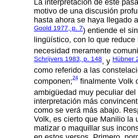
La interpretación de este pasa
motivo de una discusión profu
hasta ahora se haya llegado 
Goold 1977, p. 7
) entiende el s
lingüístico, con lo que reduce
necesidad meramente comunic
Schrijvers 1983, p. 148
Hübner 2
, y
como referido a las constelac
24
componen;
finalmente Volk 
ambigüedad muy peculiar del e
interpretación más convincente
como se verá más abajo. Res
Volk, es cierto que Manilio la
matizar o maquillar sus incons
en estos versos. Primero, por