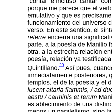
“contar” e incluso “cantar” co
porque me parece que el verbo
emulativo y que es precisamen
funcionamiento del universo d
verso. En este sentido, el si
referre
encierra una significat
parte, a la poesía de Manilio f
otra, a la estrecha relación e
poesía, relación ya testificada
20
Quintiliano.
Así pues, cuando
inmediatamente posteriores, 
templos, el de la poesía y el d
lucent altaria flammis, / ad d
aestu / carminis et rerum
Manil
establecimiento de una distin
menos un paralelismo, sino la