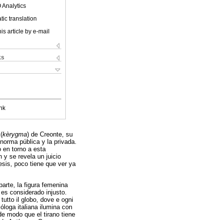
 Analytics
ic translation
is article by e-mail
ks
nk
(
kèrygma
) de Creonte, su
 norma pública y la privada.
o en torno a esta
 y se revela un juicio
sis, poco tiene que ver ya
arte, la figura femenina
 es considerado injusto.
tutto il globo, dove e ogni
lóloga italiana ilumina con
 de modo que el tirano tiene