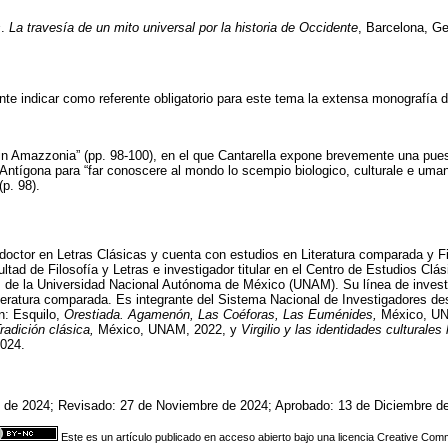
s
.
La travesía de un mito universal por la historia de Occidente
, Barcelona, Ge
ente indicar como referente obligatorio para este tema la extensa monografía 
 in Amazzonia” (pp. 98-100), en el que Cantarella expone brevemente una pue
Antígona para “far conoscere al mondo lo scempio biologico, culturale e uma
(p. 98).
octor en Letras Clásicas y cuenta con estudios en Literatura comparada y Fi
ultad de Filosofía y Letras e investigador titular en el Centro de Estudios Clás
s de la Universidad Nacional Autónoma de México (UNAM). Su línea de investi
 literatura comparada. Es integrante del Sistema Nacional de Investigadores d
n: Esquilo,
Orestiada. Agamenón, Las Coéforas, Las Euménides,
México, U
adición clásica,
México, UNAM, 2022, y
Virgilio y las identidades culturale
2024.
 de 2024; Revisado: 27 de Noviembre de 2024; Aprobado: 13 de Diciembre d
Este es un artículo publicado en acceso abierto bajo una licencia Creative Co