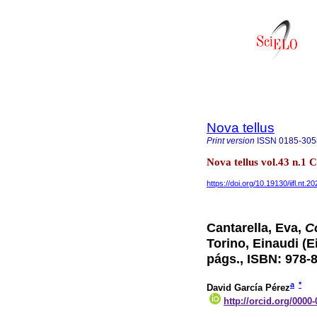
Nova tellus
Print version
ISSN
0185-305
Nova tellus vol.43 n.1
https://doi.org/10.19130/iifl.nt
Cantarella, Eva,
C
Torino, Einaudi (E
págs., ISBN: 978-
a
*
David García Pérez
http://orcid.org/0000