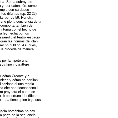
gona. Se ha subrayado
a y, por extensión, como
cumple con su deseo
es difuntos (pp. 22-23).
a, pp. 58-59. Por otra
iene plena conciencia de la
se comporta también de
intonía con el hecho de
a ley hecha por los
sarrolló el teatro -espacio
gían las normas del clan
erecho público. Así pues,
 que procede de manera
o per la nipote una
ua fine il carattere
er cómo Creonte y su
inices y cómo se perfilan
plicazione di una regola
ica che non riconoscono il
bro proyecta el punto de
, è opportuno identificare
esta la tiene quien bajo sus
ragedia homónima no hay
ma parte de la secuencia