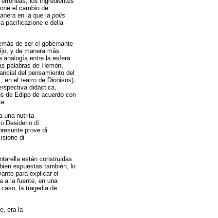
 erróneas, los ingredientes
pone el cambio de
manera en la que la
polis
la pacificazione e della
demás de ser el gobernante
hijo, y de manera más
 analogía entre la esfera
las palabras de Hemón,
tancial del pensamiento del
, en el teatro de Dionisos),
rspectiva didáctica,
jos de Edipo de acuerdo con
te:
a una nutrita
o Desiderio di
presunte prove di
isione di
ntarella están construidas
 bien expuestas también, lo
ante para explicar el
a a la fuente, en una
 caso, la tragedia de
, era la