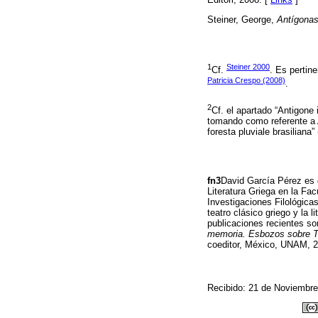
Steiner, George,
Antígona
1
Steiner 2000
Cf.
. Es pertin
Patricia Crespo (2008)
.
2
Cf. el apartado “Antigone
tomando como referente a 
foresta pluviale brasiliana” 
fn3
David García Pérez es d
Literatura Griega en la Fac
Investigaciones Filológica
teatro clásico griego y la
publicaciones recientes so
memoria. Esbozos sobre Tr
coeditor, México, UNAM, 
Recibido: 21 de Noviembre