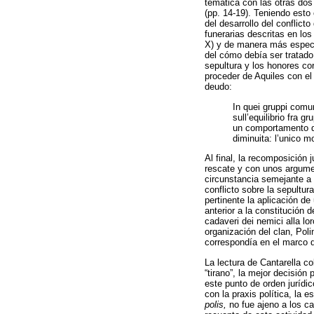
temática con las otras do
(pp. 14-19). Teniendo est
del desarrollo del conflict
funerarias descritas en lo
X) y de manera más específ
del cómo debía ser tratado
sepultura y los honores co
proceder de Aquiles con el
deudo:
In quei gruppi comun
sull’equilibrio fra g
un comportamento da
diminuita: l’unico mo
Al final, la recomposición j
rescate y con unos argumen
circunstancia semejante a l
conflicto sobre la sepultur
pertinente la aplicación de
anterior a la constitución d
cadaveri dei nemici alla lo
organización del clan, Poli
correspondía en el marco d
La lectura de Cantarella c
“tirano”, la mejor decisión
este punto de orden jurídic
con la praxis política, la 
polis,
no fue ajeno a los ca