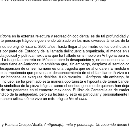
tígona
en la extensa relectura y recreación occidental es de tal profundidad 
ste personaje trágico sigue siendo utilizado en los más diversos ámbitos de l
de se originó hace c. 2500 años, hasta llegar al perímetro de los conflictos 
 por parte del Estado y de la llamada delincuencia organizada, al menos en e
dia judicial y política mexicana que ha hallado un símbolo en Antígona para e
. La tragedia concreta en México sobre la desaparición y, en consecuencia, la 
entes tiene en Antígona un emblema que, sin embargo, desplaza el sentido orig
desaparición de un ser humano es una tragedia que se ahonda en la medida 
 la impotencia que provoca el desconocimiento de si el familiar está vivo o
 no brindarle las exequias debidas. A río revuelto…
Antígona,
sin embargo, ha 
 e, incluso, se ha premiado esta manera oportunista e hipócrita de tomar band
cado simbólico de la pieza trágica, como el sentido genuino de quienes han de
de sus parientes en el contexto mexicano. El libro de Cantarella es de carácte
ídico de la antigüedad, pero su lectura -y esto es particular y personalmente 
 manera crítica cómo vive un mito trágico
hic et nunc
.
, y Patricia Crespo Alcalá,
Antígona(s): mito y personaje. Un recorrido desde 