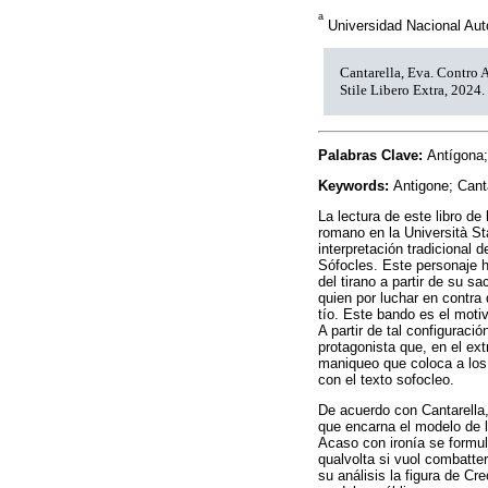
a
Universidad Nacional Au
Cantarella, Eva. Contro A
Stile Libero Extra, 202
Palabras Clave:
Antígona;
Keywords:
Antigone; Canta
La lectura de este libro de
romano en la Università Sta
interpretación tradicional d
Sófocles. Este personaje ha
del tirano a partir de su s
quien por luchar en contra
tío. Este bando es el motiv
A partir de tal configuració
protagonista que, en el ext
maniqueo que coloca a los
con el texto sofocleo.
De acuerdo con Cantarella,
que encarna el modelo de l
Acaso con ironía se formula
qualvolta si vuol combattere
su análisis la figura de Cr