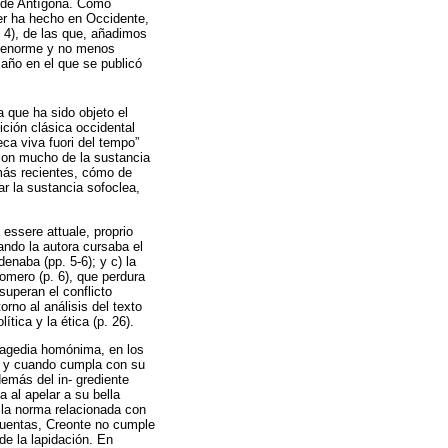
ende Antígona. Como
ner ha hecho en Occidente,
. 4), de las que, añadimos
ro enorme y no menos
año en el que se publicó
a que ha sido objeto el
ición clásica occidental
ca viva fuori del tempo”
 con mucho de la sustancia
 más recientes, cómo de
ar la sustancia sofoclea,
 essere attuale, proprio
ando la autora cursaba el
enaba (pp. 5-6); y c) la
Homero (p. 6), que perdura
 superan el conflicto
rno al análisis del texto
tica y la ética (p. 26).
tragedia homónima, en los
re y cuando cumpla con su
emás del in- grediente
a al apelar a su bella
r la norma relacionada con
 cuentas, Creonte no cumple
de la lapidación. En