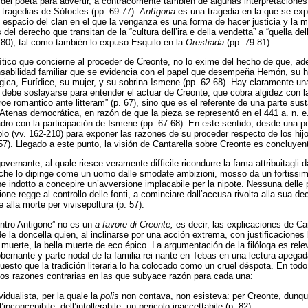
del poeta para advertir, a contracorriente también de algunas interpretaciones
s tragedias de Sófocles (pp. 69-77):
Antígona
es una tragedia en la que se ex
el espacio del clan en el que la venganza es una forma de hacer justicia y la 
el derecho que transitan de la “cultura dell’ira e della vendetta” a “quella del
. 80), tal como también lo expuso Esquilo en la
Orestiada
(pp. 79-81).
lítico que concierne al proceder de Creonte, no lo exime del hecho de que, a
nsabilidad familiar que se evidencia con el papel que desempeña Hemón, su 
gica, Eurídice, su mujer, y su sobrina Ismene (pp. 62-68). Hay claramente una
o debe soslayarse para entender el actuar de Creonte, que cobra algidez con 
oe romantico ante litteram” (p. 67), sino que es el referente de una parte sus
 Atenas democrática, en razón de que la pieza se representó en el 441 a. n. e.
o con la participación de Ismene (pp. 67-68). En este sentido, desde una pe
blo (vv. 162-210) para exponer las razones de su proceder respecto de los hi
57). Llegado a este punto, la visión de Cantarella sobre Creonte es concluyen
vernante, al quale riesce veramente difficile ricondurre la fama attribuitagli d
che lo dipinge come un uomo dalle smodate ambizioni, mosso da un fortissim
e indotto a concepire un’avversione implacabile per la nipote. Nessuna delle 
one regge al controllo delle fonti, a cominciare dall’accusa rivolta alla sua dec
alla morte per vivisepoltura (p. 57).
ontro Antigone” no es un
a favore di Creonte,
es decir, las explicaciones de Ca
e la doncella quien, al inclinarse por una acción extrema, con justificaciones
uerte, la bella muerte de eco épico. La argumentación de la filóloga es relev
ernante y parte nodal de la familia rei nante en Tebas en una lectura apegad
esto que la tradición literaria lo ha colocado como un cruel déspota. En todo
os razones contrarias en las que subyace razón para cada una:
vidualista, per la quale la
polis
non contava, non esisteva: per Creonte, dunque
’inconcepibile, dell’intollerabile, un pericolo inaccettabile (p. 82).