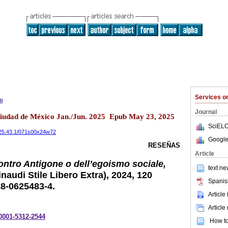
Services 
8
Journal
 Ciudad de México Jan./Jun. 2025 Epub May 23, 2025
SciELO
.2025.43.1/071s00x24w72
Google
RESEÑAS
Article
ontro Antigone o dell’egoismo sociale,
text ne
inaudi Stile Libero Extra), 2024, 120
Spanis
88-0625483-4.
Article
Article
-0001-5312-2544
How to 