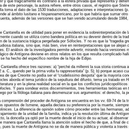
ir y que trágicamente es contrario a la esfera privada que representa y defi
 de este personaje, la autora refiere, entre otros casos, el registro que Stei
la toma el dato de las 1530 traducciones, adaptaciones e interpretaciones (p
onde al ámbito lusitano e hispanoamericano, por lo que habría que sumar ot
 cuenta, además de las versiones que se han venido acumulando desde 1984, 
de Cantarella es de utilidad para poner en evidencia la sobreinterpretación de l
mente cuando se utiliza como bandera política en su devenir dentro de la trad
n de la sustancia trágica pergeñada por Sófocles. Y no es que la “tragedia gre
tudiosa italiana, sino que, más bien, vive en reinterpretaciones que se alejan
les. El análisis de la investigadora permite advertir, mirando hacia versiones
ágico de Antígona deviene en otros relatos en los que resulta complicado hall
 se ha hecho del específico nombre de la hija de Edipo.
antarella ofrece tres razones: a) “perché da millenni la sua storia continua a
 a. C., quendo per la prima volta fu rappresentata” (p. 5); b) porque acaso cu
dea de que Creonte no podía ser el “crudelissimo despota” que la mayoría cond
cles aborda el tema jurídico de la sepultura del difunto, tema ya tratado en 
teratura y en la plena realidad social en la que los conflictos jurídicopolíticos
focles. Y para sondear estos discernimientos, tres herramientas teóricas en to
go por la filóloga italiana para desmenuzar sus argumentos: el derecho, la polí
a comprensión del proceder de Antígona se encuentra en los vv. 69-74 de la 
os opuestos de Ismene, aquella declara su preferencia por la muerte, siemp
olinices. La diferencia de opinión sobre cómo proceder entre las hermanas, ad
rajamiento de la unidad de la familia, indica ya la resolución última de Antígon
to, la doncella ya optó por la muerte desde el inicio de su actuar, al observa
 de manera que Cantarella llama la atención sobre el hecho de que, a final de
to, pues la muerte de Antígona no se da de manera pública y violenta a través 