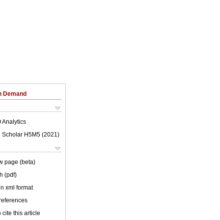
on Demand
 Analytics
 Scholar H5M5 (
2021
)
w page (beta)
h (pdf)
 in xml format
 references
cite this article