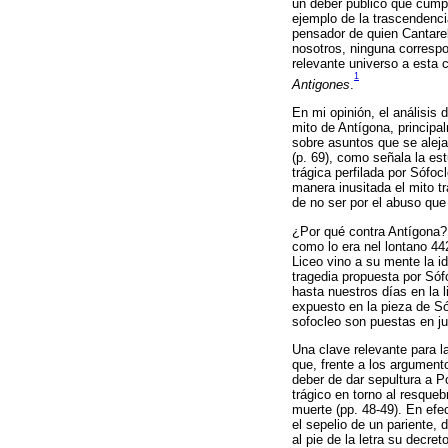
un deber público que cumpl
ejemplo de la trascendencia
pensador de quien Cantarel
nosotros, ninguna corresp
relevante universo a esta
1
Antigones
.
En mi opinión, el análisis 
mito de Antígona, principal
sobre asuntos que se aleja
(p. 69), como señala la es
trágica perfilada por Sófoc
manera inusitada el mito tr
de no ser por el abuso que
¿Por qué contra Antígona? C
como lo era nel lontano 442
Liceo vino a su mente la i
tragedia propuesta por Sófo
hasta nuestros días en la li
expuesto en la pieza de Só
sofocleo son puestas en jue
Una clave relevante para l
que, frente a los argument
deber de dar sepultura a P
trágico en torno al resqueb
muerte (pp. 48-49). En efec
el sepelio de un pariente,
al pie de la letra su decre