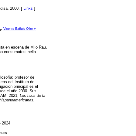
disa, 2000. [
Links
]
Vicente Bañuls Oller y
de
sta en escena de Milo Rau,
no consumatosi nella
losofía; profesor de
icos del Instituto de
gación principal es el
esde el año 2000. Sus
NAM, 2021;
Los hilos de la
s hispanoamericanas,
e 2024
mmons