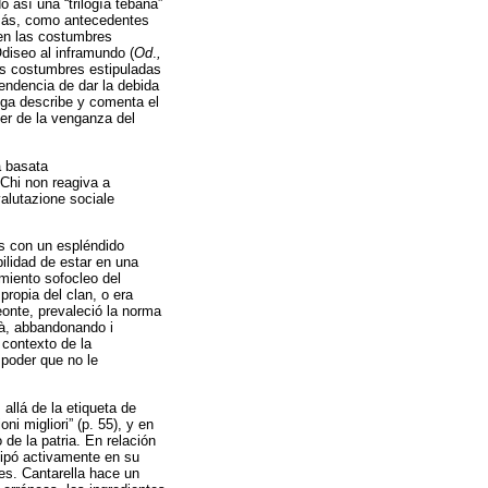
 así una “trilogía tebana”
emás, como antecedentes
 en las costumbres
Odiseo al inframundo (
Od
.
,
as costumbres estipuladas
endencia de dar la debida
oga describe y comenta el
ber de la venganza del
a basata
. Chi non reagiva a
valutazione sociale
es con un espléndido
ilidad de estar en una
amiento sofocleo del
propia del clan, o era
eonte, prevaleció la norma
tà, abbandonando i
l contexto de la
 poder que no le
allá de la etiqueta de
ni migliori” (p. 55), y en
 de la patria. En relación
icipó activamente en su
les. Cantarella hace un