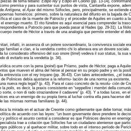
s piezas de tema tebano:
Edipo rey
y
Edipo en Colono
(pp. 13-14), conformando
o como premisa y para sustentar sus puntos de vista, Cantarella expone, ad
o de
Antígona,
el
Ayax
del mismo Sófocles, pero, principalmente, se extiende
s poemas homéricos: primero, sobre la naturaleza del difunto en la bajada de 
ica el caso de la muerte de Patroclo y el proceder de Aquiles en cuanto a l
 el enemigo muerto. El rito fúnebre es aquí esencial para comprender la trasc
rrespondientes a Patroclo para que pueda pasar al Hades (pp. 29-31). La filól
 cuerpo inerte de Héctor a través de una analogía que permite entender el de
itari, infatti, in assenza di un potere sovraordinario, la convivenza sociale er
ruppi familiari e clan, e la vendetta contro chi lo alterava era un dovere sociale
 lui considerato offensivo del suo onore (
timé
) vedeva il suo status, la sua 
do di evitarlo era la vendetta (p. 34).
urídica ocurre con la pena (
poiné
) que Príamo, padre de Héctor, paga a Aquil
tos que mueven el alma del héroe al pensar en su propio padre y en la posib
a entrevista con el rey troyano (pp. 36-43). Con tales antecedentes, ¿el trat
a de Polinices debía ajustarse a la reformu- lación de una norma ya existente, 
 una nueva regla legal? (p. 43). Para el caso concreto de la resolu- ción de Cr
e la
polis,
es decir, la praxis consistente en “seppellire i membri della comuni
ro sorte, o non di rado straziandone il cadavere” (p. 43). Y a todas luces, en e
nices era un enemigo de su propia tierra al luchar contra ella para hacerse del
e las mismas normas familiares (p. 44).
oloca la mirada en el actuar de Creonte como gobernante que debe tomar, más 
 política de acuerdo con las leyes: “un buon governante deve prendere le decisio
o y político el asunto central a considerar es que Polinices devino en enemigo
especialista trae a colación que Sófocles fue un ciudadano ateniense que part
rgos públicos y al quehacer militar, sobre todo en el intenso período de Peric