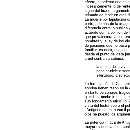
efecto, al ordenar que su 
incesantemente lo de “ente
signo del tirano, argument
primado de morir en aras d
La muerte por lapidación c
parte, además de la imagen
diferencia entre lo públic
acuerdo con la opinión de 
que prevaleciera la postur
hombres y la ley de los dio
de pasiones que no pasa po
familiar, es decir, cuando 
desde el punto de vista ju
cruel contra su sobrina,
la scelta della vivi
pena crudele e scono
silenzioso, discreto
La formulación de Cantarell
sobrina tienen razón en la 
en tanto personajes trágico
giuridica, anche in un sist
suo fondamento etico” (p. 2
vista del lector sobre el p
l’Antigone del mito con il 
ojos ha puesto los argumen
La potencia mítica de Ant
mayor evidencia de la conf