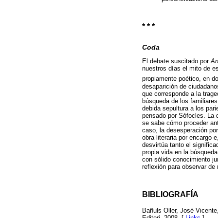
* * *
Coda
El debate suscitado por
An
nuestros días el mito de e
propiamente poético, en don
desaparición de ciudadanos
que corresponde a la trage
búsqueda de los familiares
debida sepultura a los pari
pensado por Sófocles. La 
se sabe cómo proceder ante
caso, la desesperación por
obra literaria por encargo
desvirtúa tanto el signifi
propia vida en la búsqueda 
con sólido conocimiento jur
reflexión para observar de
BIBLIOGRAFÍA
Bañuls Oller, José Vicente
Editori, 2008. [
Links
]