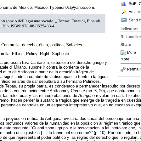
SciELO
tónoma de México, México. hyperion0z@yahoo.com.
Automat
Send th
ntigone o dell’egoismo sociale. ,, Torino: Einaudi, Einaudi
4. 120p. ISBN: 978-88-0625483-4.
Indicators
Related lin
 Cantarella; derecho; ética; política; Sófocles
Share
More
rella; Ethics; Policy; Right; Sophocle
More
 la profesora Eva Cantarella, estudiosa del derecho griego y
tale di Milano, supone ir contra la corriente de la
Permali
el mito de Antígona a partir de la creación trágica de
 significado la cumbre de la discrepancia frente a la figura
acrificio en aras de dar sepultura a su hermano Polinices,
 de Tebas, su propia patria, es condenado a permanecer insepulto por decreto 
o de la confrontación entre Antígona y Creonte (pp. 6, 20), que contrapone la
n, las relecturas y las reinterpretaciones de
Antígona
revelan un cariz hierátic
remo, hacen perder la sustancia trágica que emerge de la tragedia en cuestión
 personajes centrales en un esquema interpretativo que, en no escasas exége
 la proyección mítica de Antígona revelaría dos caras del personaje: por una p
os profundos valores de la humanidad en la oposición al régimen tiránico que
 esta pregunta: “Quanti sono i gruppi e le associazioni a lei intotolate che, in 
 contro un’ingiustizia […] lo fanno nel suo nome?” (p. 10). Por otro lado, la fi
eonte que representa el poder político y las reglas del derecho que lo regulan,