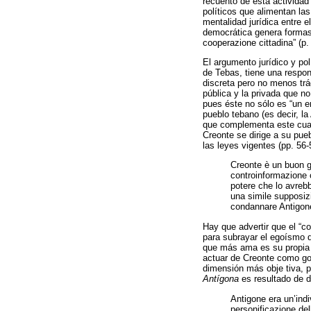
recuento de esta actividad 
políticos que alimentan la
mentalidad jurídica entre 
democrática genera formas d
cooperazione cittadina” (p
El argumento jurídico y po
de Tebas, tiene una respo
discreta pero no menos trá
pública y la privada que n
pues éste no sólo es “un er
pueblo tebano (es decir, la
que complementa este cuadr
Creonte se dirige a su pue
las leyes vigentes (pp. 56-
Creonte è un buon go
controinformazione 
potere che lo avrebb
una simile supposizi
condannare Antigone 
Hay que advertir que el “c
para subrayar el egoísmo d
que más ama es su propia m
actuar de Creonte como gob
dimensión más obje tiva, pu
Antígona
es resultado de d
Antigone era un’indi
personificazione dell