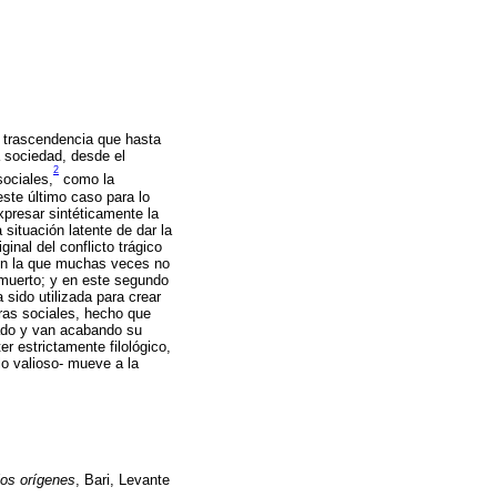
y trascendencia que hasta
a sociedad, desde el
2
sociales,
como la
ste último caso para lo
xpresar sintéticamente la
situación latente de dar la
inal del conflicto trágico
en la que muchas veces no
 muerto; y en este segundo
sido utilizada para crear
eras sociales, hecho que
jado y van acabando su
r estrictamente filológico,
lo valioso- mueve a la
los orígenes
, Bari, Levante