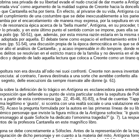
sobrina sea privada de su libertad evade el nudo crucial de dar muerte a Antí
rrada viva” como argumento de la maldad supina de Creonte hacia la doncell
o que Cantarella echa por tierra. En efecto, al privarse de su vida, Antígona 
el cumplimiento de una costumbre que se debe inexcusablemente a los parient
ambia por el encarcelamiento -de manera muy expresa, por la sepultura en vid
 de resonancia épica acerca de la “bella muerte”, Antígona, en su proceder, t
o y lo privado, y en este último punto el sentido común se impone, pues ella 
la
polis
(pp. 50-51), que, además, por esta misma razón estaría en la misma s
a adoptada por aquella. El debate tiene como espacio el enfrentamiento entre l
ses (pp. 51-54), una discusión propia de la época democrática en la que se de
r alto el análisis de Cantarella-, y acaso impensable
in illo tempore,
donde re
los delitos se resolvían en el estricto marco de la familia y no devenía en el d
rídico y dejando de lado aquella lectura que coloca a Creonte como un tirano
sepoltura non era dovuta all’odio nei suoi confronti. Creonte non aveva inventat
sciuta: al contrario, l’aveva destinata a una sorte che avrebbe conferito alla s
, segreto, delle esecuzioni da sempre riservate alle donne (p. 61).
a sobre la definición de lo trágico en
Antígona
es esclarecedora para entend
exposición que defiende su punto de vista particular sobre la sepultura de Pol
s a partir de esta controversia (pp. 22, 45-46, 81-83), a final de cuentas “l’ap
ema legittimo e ‘giusto’, si scontra con una realtà sociale o una valutazione et
5). Acaso la pregunta formulada por la autora en las primeras líneas de su li
olémico personaje que inviste la figura mítica de la
Antígona
sofoclea: “è giusto
personaggio al quale Sofocle ha dedicato l’omonima tragedia?” (p. 7). La respu
tos de la profesora Cantarella en este magnífico libro.
ígona se debe concretamente a Sófocles. Antes de la representación de la t
iguración de dicho personaje y en cuanto a la materia del mito, Antígona for