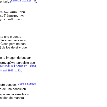
Kalimtzis 2012, p. 73
entarla (
).
τι> τῶν αὐτοῦ, τοῦ
καθ’ ἕκαστόν τινι,
γῇ ἕπεσθαί τινα
ra uno o contra
ólera, es necesario
n Cleón pero no con
) de los de sí y que
con la imagen de buscar
φαινομένη, participio que
 [1843], B.II.2 Arist.
Ph.
204b35
imaldi 1988, p. 21
),
Cope & Sandys
ste sentido,
ta de una condición
apariencia sensible y
entidos de manera