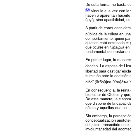
De esta forma, no basta co
52)
vincu­la a la vez con la 
hacen o aparentan hacerlo
ὀργή, sino apacibilidad, es
A partir de estas considera
pública de la cólera en un
comportamiento, quien part
quienes está destinado el 
que ocurre en
Hipsípila
en p
fundamental contrastar su 
En primer lugar, la monarc
deceso. La esposa de Licu
libertad para castigar esc
sumisión ante la decisión 
niño” (δέδο[ι]κα θ[αν]άτῳ ‘
En consecuencia, la reina d
bienestar de Ofeltes y que
De esta manera, la elabora
que dispone de la capacida
cólera y aquellas que no.
Sin embargo, la percepción
conceptualización aristotéli
del juicio transmitido en 
involuntariedad del acontec