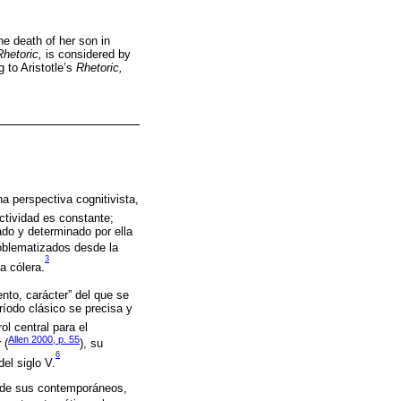
he death of her son in
Rhetoric,
is considered by
 to Aristotle’s
Rhetoric,
 perspectiva cognitivista,
ectividad es constante;
ado y determinado por ella
oblematizados desde la
3
a cólera.
nto, carácter” del que se
ríodo clásico se precisa y
l central para el
Allen 2000, p. 55
 (
), su
6
el siglo V.
as de sus contemporáneos,