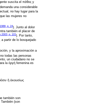
gente suscita el πάθος y
 demanda una considerable
ectual, no hay lugar para la
 que las mujeres no
1988, p. 24
). Junto al dolor
tra también el placer de
 2003, p. 101
). Por tanto,
a, a partir de lo bosquejado
oción, y la aproximación a
 no todas las personas
ento, un ciudadano no se
para la ὀργή femenina es
ιοῦσιν ἢ ἀκουσίως
que también son
. También (son