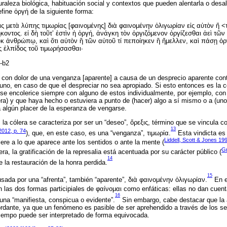
uraleza biológica, habituación social y contextos que pueden alentarla o desal
define ὀργή de la siguiente forma:
 μετὰ λύπης τιμωρίας [φαινομένης] διὰ φαινομένην ὀλιγω­ρίαν εἰς αὐτὸν ἤ <
οντος. εἰ δὴ τοῦτ’ ἐστὶν ἡ ὀργή, ἀνάγκη τὸν ὀργιζόμενον ὀργίζεσθαι ἀεὶ τῶν 
ὐκ ἀνθρώπῳ, καὶ ὅτι αὑτὸν ἢ τῶν αὑτοῦ τί πεποίηκεν ἢ ἤμελλεν, καὶ πάσῃ ὀρ
ς ἐλπίδος τοῦ τιμωρήσασθαι·
-b2
 con dolor de una venganza [aparente] a causa de un desprecio aparente cont
uno, en caso de que el despreciar no sea apropiado. Si esto entonces es la c
 se encolerice siempre con alguno de estos individualmente, por ejemplo, co
ra) y que haya hecho o estuviera a punto de (hacer) algo a sí mismo o a (uno
ga algún placer de la esperanza de vengarse.
 la cólera se caracteriza por ser un “deseo”, ὄρεξις, término que se vincula 
13
2012, p. 74
), que, en este caso, es una “venganza”, τιμωρία.
Esta vindicta es 
Liddell, Scott & Jones 1996
fiere a lo que aparece ante los sentidos o ante la mente (
Gr
ra, la gratificación de la represalia está acentuada por su carácter público (
14
 la restauración de la honra perdida.
15
sada por una “afrenta”, también “aparente”, διὰ φαινομένην ὀλιγωρίαν.
En e
n las dos formas participiales de φαίνομαι como enfáticas: ellas no dan cuen
16
e una “manifiesta, conspicua o evidente”.
Sin embargo, cabe destacar que la 
rdante, ya que un fenómeno es pasible de ser aprehendido a través de los s
iempo puede ser interpretado de forma equivocada.