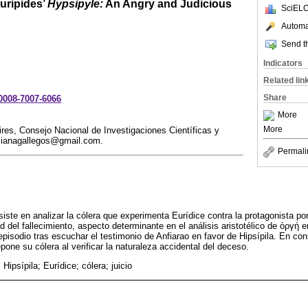
uripides’
Hypsipyle:
An Angry and Judicious
SciELO
Automat
Send th
Indicators
Related lin
Share
-0008-7007-6066
More
More
es, Consejo Nacional de Investigaciones Científicas y
ucianagallegos@gmail.com.
Permali
nsiste en analizar la cólera que experimenta Eurídice contra la protagonista po
ad del fallecimiento, aspecto determinante en el análisis aristotélico de ὀργή 
pisodio tras escuchar el testimonio de Anfiarao en favor de Hipsípila. En c
epone su cólera al verificar la naturaleza accidental del deceso.
 Hipsípila; Eurídice; cólera; juicio