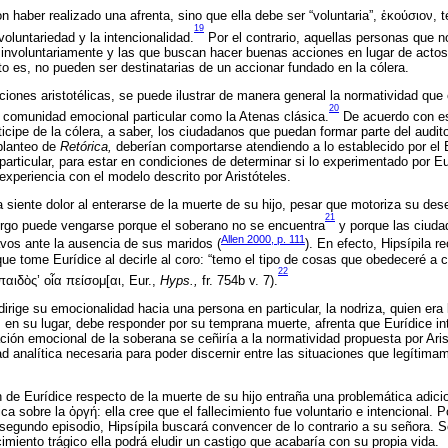
n haber realizado una afrenta, sino que ella debe ser “voluntaria”, ἑκούσιον,
19
voluntariedad y la intencionalidad.
Por el contrario, aquellas personas que n
 involuntariamente y las que buscan hacer buenas acciones en lugar de acto
to es, no pueden ser destinatarias de un accionar fundado en la cólera.
ciones aristotélicas, se puede ilustrar de manera general la normatividad que 
20
a comunidad emocional particular como la Atenas clásica.
De acuerdo con es
icipe de la cólera, a saber, los ciudadanos que puedan formar parte del audito
planteo de
Retórica,
deberían comportarse atendiendo a lo establecido por el E
articular, para estar en condiciones de determinar si lo experimentado por Eu
experiencia con el modelo descrito por Aristóteles.
a siente dolor al enterarse de la muerte de su hijo, pesar que motoriza su de
21
rgo puede vengarse porque el soberano no se encuentra
y porque las ciuda
Allen 2000, p. 111
lavos ante la ausencia de sus maridos (
). En efecto, Hipsípila 
que tome Eurídice al decirle al coro: “temo el tipo de cosas que obedeceré a 
22
παιδὸς’ οἷα πείσομ[αι, Eur.,
Hyps.,
fr. 754b v. 7).
irige su emocionalidad hacia una persona en particular, la nodriza, quien era
, en su lugar, debe responder por su temprana muerte, afrenta que Eurídice in
ción emocio­nal de la soberana se ceñiría a la normatividad propuesta por Aris
d analítica necesaria para poder discernir entre las situaciones que legítima
 de Eurídice respecto de la muerte de su hijo entraña una problemática adicio
ca sobre la ὀργή: ella cree que el fallecimiento fue voluntario e intencional. P
el segundo episodio, Hipsípila buscará convencer de lo contrario a su señora. 
imiento trágico ella podrá eludir un castigo que acabaría con su propia vida.