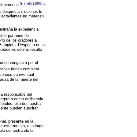
Grimaldi (1988, p.
 término que
o desprecian, quienes lo
s agraviantes no merecen
entraña la experiencia
tos patrones de
rio de los oradores a
stagirita. Respecto de lo
rídice es cólera, resulta
seo de venganza por el
danas tienen completa
reconoce su eventual
causa de la muerte del
 la responsable del
terpreta como deliberada.
tóteles: ella demuestra
mente pueden suscitar
nal, presente en la
or este motivo, a lo largo
Solo demostrando la