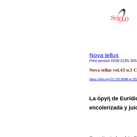
Nova tellus
Print version
ISSN
0185-305
Nova tellus vol.43 n.1
https://doi.org/10.19130/iifl.nt
La ὀργή de Εuríd
encolerizada y ju