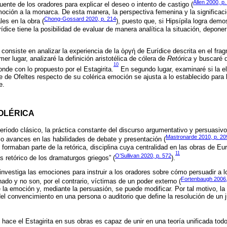
Allen 2000, p.
uente de los oradores para explicar el deseo o intento de castigo (
moción a la monarca. De esta manera, la perspectiva femenina y la significac
Chong-Gossard 2020, p. 214
les en la obra (
), puesto que, si Hipsípila logra demos
rídice tiene la posibilidad de evaluar de manera analítica la situación, depone
o consiste en analizar la experiencia de la ὀργή de Eurídice descrita en el fr
mer lugar, analizaré la definición aristotélica de cólera de
Retórica
y buscaré de
10
ponde con lo propuesto por el Estagirita.
En segundo lugar, examinaré si la el
dre de Ofeltes respecto de su colérica emoción se ajusta a lo establecido par
e.
OLÉRICA
período clásico, la práctica constante del discurso argumentativo y persuasiv
Mastronarde 2010, p. 20
jo avances en las habilidades de debate y presentación (
ormaban parte de la retórica, disciplina cuya centralidad en las obras de Eurí
11
O’Sullivan 2020, p. 572
 retórico de los dramaturgos griegos” (
).
 investiga las emociones para instruir a los oradores sobre cómo persuadir a 
Fortenbaugh 2006,
ado y no son, por el contrario, víctimas de un poder externo (
 la emoción y, mediante la persuasión, se puede modificar. Por tal motivo, la 
el convencimiento en una persona o auditorio que define la resolución de un ju
e hace el Estagirita en sus obras es capaz de unir en una teoría unificada tod