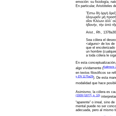
emoción: su fisiología, nat
En particular, Aristóteles 
Ἔστω δὴ ὀργὴ ὄρεξις
ὀλιγωρεῖν μὴ προσήκ
οἷον Κλέωνι ἀλλ’ ο
ἡδονήν, τὴν ἀπὸ τῆ
Arist.,
Rh.,
1378a30
Sea cólera el deseo
<alguno> de los de 
que el encolerizado
un hombre (cualquie
a toda cólera le si
En esta conceptualización,
Kalimtzis 
algo vívidamente (
en textos filosóficos se re
y
EN
1175a29
). De esta mane
modalidad que hace posible
Asimismo, la cólera es cau
(2009 [1877], p. 10)
interpreta
“aparente” o irreal, sino d
mental puede no ser conco
adecuada, pero al mismo t