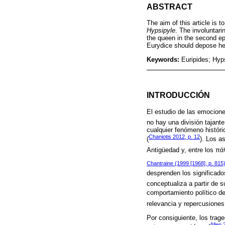
ABSTRACT
The aim of this article is 
Hypsipyle
. The involuntari
the queen in the second epi
Eurydice should depose her
Keywords:
Euripides; Hyps
INTRODUCCIÓN
El estudio de las emocione
no hay una división tajant
cualquier fenómeno históric
Chaniotis 2012, p. 12
(
). Los a
Antigüedad y, entre los πά
Chantraine (1999 [1968], p. 815
desprenden los significado
conceptualiza a partir de s
comportamiento político de
relevancia y repercusiones
Por consiguiente, los trag
Allen 