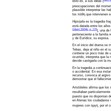
esto es, a sus ideas (
preocupaciones del moment
plausible interpretar las h
los πάθη que intervienen en
Hipsípila
es la tragedia fra
está datada entre los años 
Gibert 2004b, p. 170
), una de
perteneciente a la familia
y de Eurídice, su esposa.
En el inicio del drama se m
Tebas, deja al niño en el 
contiene un poco más de un
ocurrido, interpreta que la
decide castigarla con la m
En la tragedia a continuaci
o accidental. En esa insta
recurso, convoca al argivo 
demostrar que el fallecimie
Aristóteles afirma que los
resultaban particularmente 
puesto que no disponían d
en Atenas los ciudadanos v
mujeres con ὀργή, por el c