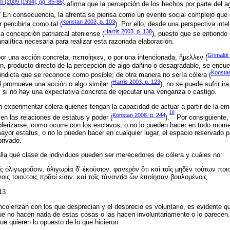
 (2009 [1994], pp. 85-86)
afirma que la percepción de los hechos por parte del a
7
En consecuencia, la afrenta se piensa como un evento social complejo que
Konstan 2003, p. 103
 percibirla como tal (
). Por ello, desde una perspectiva intel
Harris 2003, p. 138
la concepción patriarcal ateniense (
), puesto que se entiende
nalítica necesaria para realizar esta razonada elaboración.
Grimaldi 
or una acción concreta, πεποίηκεν, o por una intencionada, ἤμελλεν (
 producto directo de la percepción de algo dañino o desagradable, se encuen
Konstan
 vindicta que se reconoce como posible; de otra manera no sería cólera (
Harris 2003, p. 123
 promueve una acción o algo similar (
); no se puede sufrir ir
,
si no hay una expectativa concreta de ejecutar una venganza o castigo.
 experimentar cólera quienes tengan la capacidad de actuar a partir de la em
18
Konstan 2008, p. 244
en las relaciones de estatus y poder (
).
Por consiguiente,
colerizarse, como ocurre con los esclavos, o no lo pueden hacer en todo mom
ayor estatus, o no lo pueden hacer en cualquier lugar, el espacio reservado 
rivado.
talla qué clase de individuos pueden ser merecedores de cólera y cuáles no:
οῖς ὀλιγωροῦσιν, ὀλιγωρία δ’ ἑκούσιον, φανερὸν ὅτι καὶ τοῖς μηδὲν τούτων πο
οις τοιούτοις πρᾶοί εἰσιν. καὶ τοῖς τἀναντία ὧν ἐποίησαν βουλομένοις.
13
ncolerizan con los que desprecian y el desprecio es voluntario, es evidente 
ue no hacen nada de estas cosas o las hacen involuntariamente o lo parecen
ue quieren lo opuesto de lo que hicieron.