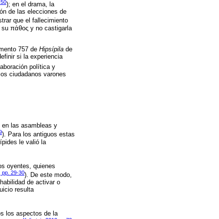
 50
); en el drama, la
ión de las elecciones de
trar que el fallecimiento
r su πάθος y no castigarla
agmento 757 de
Hipsípila
de
finir si la experiencia
aboración política y
a los ciudadanos varones
o en las asambleas y
9
). Para los antiguos estas
pides le valió la
los oyentes, quienes
 pp. 29-30
). De este modo,
habilidad de activar o
icio resulta
os los aspectos de la