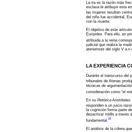
La ira es la razón más frec
esclava le atribuye esta e
las mujeres resultan centra
del niño fue accidental, Eu
con la muerte.
El objetivo de este artícul
Eurípides. Para ello, en pri
atribuida a la reina corres
judicial que realiza la ma
atenienses del siglo V a.n.
LA EXPERIENCIA C
Durante el transcurso del 
tribunales de Atenas produ
técnicas de argumentación f
consideración como “el más
En su
Retórica
Aristóteles
responden a un juicio razon
la cognición forma parte de
desactivar πάθη a través d
12
fundamental.
El análisis de la cólera qu