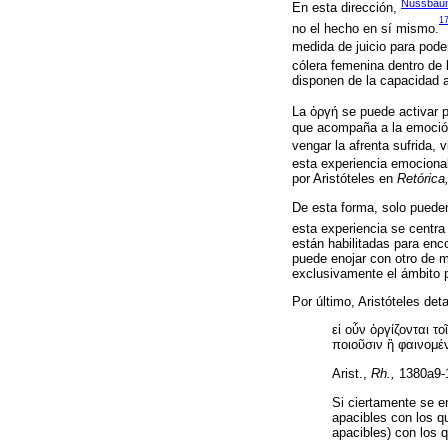
Nussbaum
En esta dirección,
1
no el hecho en sí mismo.
medida de juicio para poder
cólera femenina dentro de 
disponen de la capacidad a
La ὀργή se puede activar p
que acompaña a la emoción,
vengar la afrenta sufrida,
esta experiencia emocional
por Aristóteles en
Retórica
De esta forma, solo pueden
esta experiencia se centra 
están habilitadas para en
puede enojar con otro de m
exclusivamente el ámbito p
Por último, Aristóteles de
εἰ οὖν ὀργίζονται τ
ποιοῦσιν ἢ φαινομέν
Arist.,
Rh.,
1380a9-
Si ciertamente se e
apacibles con los q
apacibles) con los q