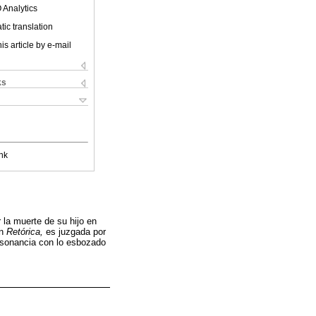
 Analytics
ic translation
is article by e-mail
ks
nk
r la muerte de su hijo en
en
Retórica,
es juzgada por
onsonancia con lo esbozado