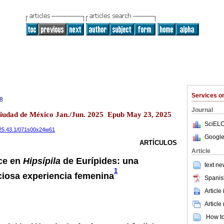
Services 
8
Journal
 Ciudad de México Jan./Jun. 2025 Epub May 23, 2025
SciELO
.2025.43.1/071s00x24w61
Google
ARTÍCULOS
Article
ice en
Ηipsípila
de Εurípides: una
text ne
1
iciosa experiencia femenina
Spanis
Article
Article
How to 