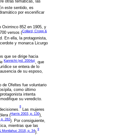
re otras temáticas, las
n este sentido, es
 dramático por escenificar
o Oxirrinco 852 en 1905, y
Collard, Cropp &
1700 versos (
 En ella, la protagonista,
sacerdote y monarca Licurgo
os que se dirige hacia
Kannicht (ed. 2004a)
 de
, que
rídice se entera de lo
a ausencia de su esposo,
o de Ofeltes fue voluntario
psípila, como último
 protagonista intenta
e modifique su veredicto.
8
decisiones.
Las mujeres
Harris 2003, p. 130
lera (
),
 p. 282
). Por consiguiente,
ica, mientras que las
9
 & Montlahuc 2018, p. 34
).