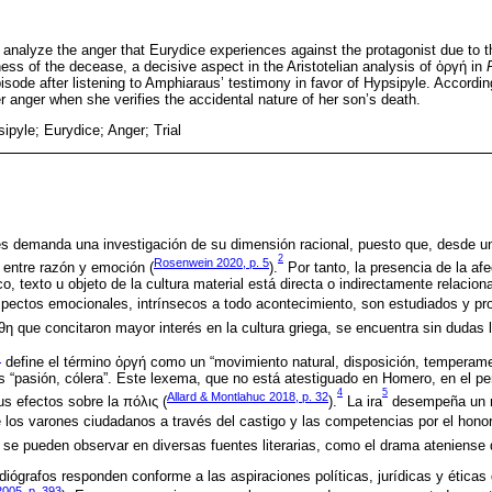
to analyze the anger that Eurydice experiences against the protagonist due to t
ness of the decease, a decisive aspect in the Aristotelian analysis of ὀργή in
sode after listening to Amphiaraus’ testimony in favor of Hypsipyle. According
 anger when she verifies the accidental nature of her son’s death.
ipyle; Eurydice; Anger; Trial
s demanda una investigación de su dimensión racional, puesto que, desde una
2
Rosenwein 2020, p. 5
e entre razón y emoción (
).
Por tanto, la presencia de la af
o, texto u objeto de la cultura material está directa o indirectamente relacion
spectos emocionales, intrínsecos a todo acontecimiento, son estudiados y pr
θη que concitaron mayor interés en la cultura griega, se encuentra sin dudas l
)
define el término ὀργή como un “movimiento natural, disposición, temperame
s “pasión, cólera”. Este lexema, que no está atestiguado en Homero, en el pe
4
5
Allard & Montlahuc 2018, p. 32
us efectos sobre la πόλις (
).
La ira
desempeña un ro
 los varones ciudadanos a través del castigo y las competencias por el honor
 se pueden observar en diversas fuentes literarias, como el drama ateniense d
ediógrafos responden conforme a las aspiraciones políticas, jurídicas y étic
2005, p. 393