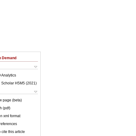
on Demand
 Analytics
 Scholar H5M5 (
2021
)
w page (beta)
h (pdf)
 in xml format
 references
cite this article