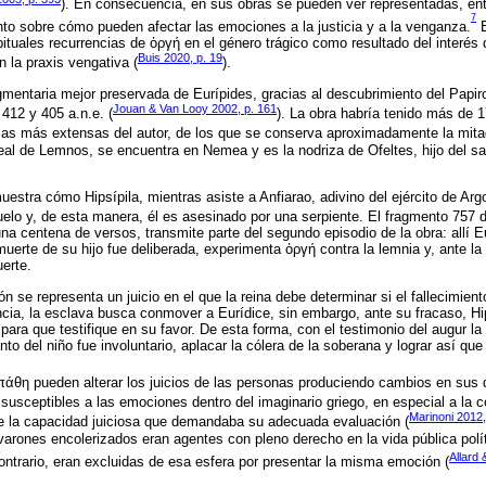
). En consecuencia, en sus obras se pueden ver representadas, ent
7
o sobre cómo pueden afectar las emociones a la justicia y a la venganza.
E
abituales recurrencias de ὀργή en el género trágico como resultado del interés
Buis 2020, p. 19
 la praxis vengativa (
).
gmentaria mejor preservada de Eurípides, gracias al descubrimiento del Papir
Jouan & Van Looy 2002, p. 161
412 y 405 a.n.e. (
). La obra habría tenido más de 
 las más extensas del autor, de los que se conserva aproximadamente la mitad.
 real de Lemnos, se encuentra en Nemea y es la nodriza de Ofeltes, hijo del 
uestra cómo Hipsípila, mientras asiste a Anfiarao, adivino del ejército de Arg
suelo y, de esta manera, él es asesinado por una serpiente. El fragmento 757
a centena de versos, transmite parte del segundo episodio de la obra: allí Eu
 muerte de su hijo fue deliberada, experimenta ὀργή contra la lemnia y, ante l
uerte.
ón se representa un juicio en el que la reina debe determinar si el fallecimient
ncia, la esclava busca conmover a Eurídice, sin embargo, ante su fracaso, Hi
para que testifique en su favor. De esta forma, con el testimonio del augur la
nto del niño fue involuntario, aplacar la cólera de la soberana y lograr así qu
 πάθη pueden alterar los juicios de las personas produciendo cambios en sus 
susceptibles a las emociones dentro del imaginario griego, en especial a la có
Marinoni 2012,
e la capacidad juiciosa que demandaba su adecuada evaluación (
arones encolerizados eran agentes con pleno derecho en la vida pública polít
Allard
ontrario, eran excluidas de esa esfera por presentar la misma emoción (