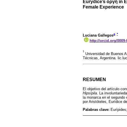
Eurydice’s ὀργή in E
Female Experience
a
*
Luciana Gallegos
http://orcid.org/0009
1
Universidad de Buenos Air
Técnicas, Argentina. lic.l
RESUMEN
El objetivo del artículo co
Hipsípila
. La involuntaried
la monarca en el segundo e
por Aristóteles, Eurídice d
Palabras clave:
Eurípides;