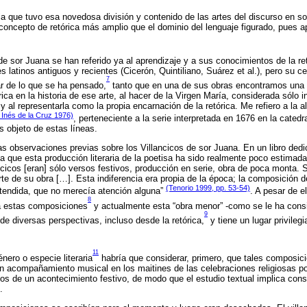
cia que tuvo esa novedosa división y contenido de las artes del discurso en s
 concepto de retórica más amplio que el dominio del lenguaje figurado, pues a
de sor Juana se han referido ya al aprendizaje y a sus conocimientos de la ret
es latinos antiguos y recientes (Cicerón, Quintiliano, Suárez et al.), pero su c
7
r de lo que se ha pensado,
tanto que en una de sus obras encontramos una
ica en la historia de ese arte, al hacer de la Virgen María, considerada sólo in
y al representarla como la propia encarnación de la retórica. Me refiero a la 
 Inés de la Cruz 1976)
, perteneciente a la serie interpretada en 1676 en la catedr
 objeto de estas líneas.
s observaciones previas sobre los Villancicos de sor Juana. En un libro dedic
a que esta producción literaria de la poetisa ha sido realmente poco estimada p
ancicos [eran] sólo versos festivos, producción en serie, obra de poca monta.
te de su obra […]. Esta indiferencia era propia de la época; la composición d
(Tenorio 1999, pp. 53-54)
xtendida, que no merecía atención alguna”
. A pesar de e
8
 a estas composiciones
y actualmente esta “obra menor” -como se le ha consi
9
e diversas perspectivas, incluso desde la retórica,
y tiene un lugar privileg
11
nero o especie literaria
habría que considerar, primero, que tales composici
n acompañamiento musical en los maitines de las celebraciones religiosas pop
os de un acontecimiento festivo, de modo que el estudio textual implica consi
.