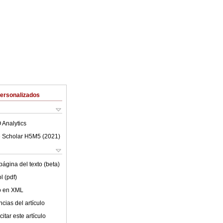
Personalizados
 Analytics
 Scholar H5M5 (
2021
)
ágina del texto (beta)
l (pdf)
lo en XML
cias del artículo
itar este artículo