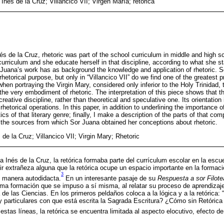
Inés de la Cruz; Villancico VII; Virgen María; retórica
és de la Cruz, rhetoric was part of the school curriculum in middle and high s
curriculum and she educate herself in that discipline, according to what she s
Juana’s work has as background the knowledge and application of rhetoric. 
rhetorical purpose, but only in “Villancico VII” do we find one of the greatest 
when portraying the Virgin Mary, considered only inferior to the Holy Trinidad,
the very embodiment of rhetoric. The interpretation of this piece shows that 
creative discipline, rather than theoretical and speculative one. Its orientation
hetorical operations. In this paper, in addition to underlining the importance of 
ics of that literary genre; finally, I make a description of the parts of that com
the sources from which Sor Juana obtained her conceptions about rhetoric.
de la Cruz; Villancico VII; Virgin Mary; Rhetoric
 Inés de la Cruz, la retórica formaba parte del currículum escolar en la escu
ir extrañeza alguna que la retórica ocupe un espacio importante en la formació
3
e manera autodidacta.
En un interesante pasaje de su
Respuesta a sor Filote
ma formación que se impuso a sí misma, al relatar su proceso de aprendizaj
 de las Ciencias. En los primeros peldaños coloca a la lógica y a la retórica:
 particulares con que está escrita la Sagrada Escritura? ¿Cómo sin Retórica 
stas líneas, la retórica se encuentra limitada al aspecto elocutivo, efecto de