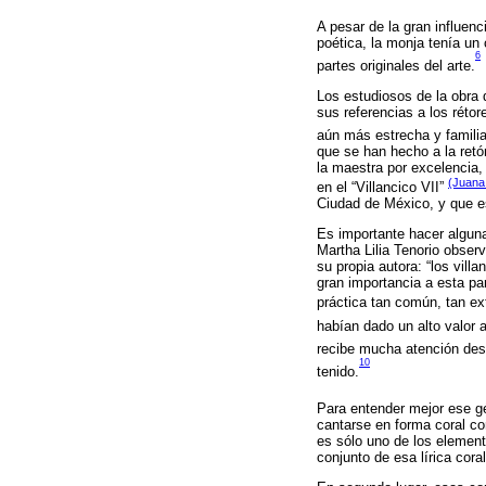
A pesar de la gran influen
poética, la monja tenía un
6
partes originales del arte.
Los estudiosos de la obra 
sus referencias a los rétor
aún más estrecha y familia
que se han hecho a la retór
la maestra por excelencia, 
(Juana
en el “Villancico VII”
Ciudad de México, y que es
Es importante hacer alguna
Martha Lilia Tenorio observ
su propia autora: “los vill
gran importancia a esta par
práctica tan común, tan e
habían dado un alto valor
recibe mucha atención desd
10
tenido.
Para entender mejor ese gé
cantarse en forma coral co
es sólo uno de los element
conjunto de esa lírica coral