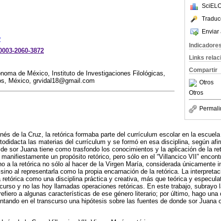
SciELO
Traduc
Enviar 
*
Indicadore
-0003-2060-3872
Links rela
Compartir
noma de México, Instituto de Investigaciones Filológicas,
os, México, grvidal18@gmail.com
Otros
Otros
Permali
nés de la Cruz, la retórica formaba parte del currículum escolar en la escuela
odidacta las materias del currículum y se formó en esa disciplina, según af
de sor Juana tiene como trasfondo los conocimientos y la aplicación de la ret
 manifiestamente un propósito retórico, pero sólo en el “Villancico VII” enco
 a la retórica no sólo al hacer de la Virgen María, considerada únicamente inf
sino al representarla como la propia encarnación de la retórica. La interpreta
a retórica como una disciplina práctica y creativa, más que teórica y especul
scurso y no las hoy llamadas operaciones retóricas. En este trabajo, subrayo l
 refiero a algunas características de ese género literario; por último, hago una
ntando en el transcurso una hipótesis sobre las fuentes de donde sor Juana