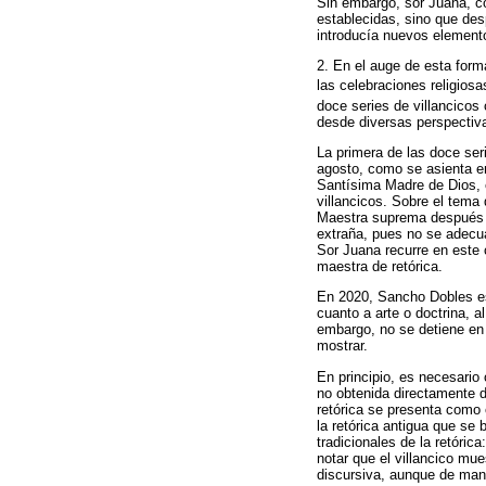
Sin embargo, sor Juana, c
establecidas, sino que des
introducía nuevos element
2. En el auge de esta for
las celebraciones religios
doce series de villancico
desde diversas perspectiva
La primera de las doce ser
agosto, como se asienta en 
Santísima Madre de Dios, 
villancicos. Sobre el tema
Maestra suprema después de
extraña, pues no se adecua
Sor Juana recurre en este
maestra de retórica.
En 2020, Sancho Dobles est
cuanto a arte o doctrina, a
embargo, no se detiene en 
mostrar.
En principio, es necesario 
no obtenida directamente d
retórica se presenta como 
la retórica antigua que se
tradicionales de la retóri
notar que el villancico mue
discursiva, aunque de man