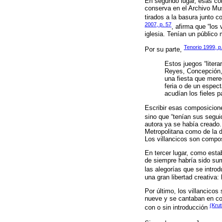
En segundo lugar, esas co
conserva en el Archivo Mus
tirados a la basura junto 
2007, p. 57
, afirma que “los
iglesia. Tenían un públic
Tenorio 1999, p
Por su parte,
Estos juegos “litera
Reyes, Concepción, 
una fiesta que mere
feria o de un espect
acudían los fieles 
Escribir esas composicione
sino que “tenían sus segui
autora ya se había creado. 
Metropolitana como de la d
Los villancicos son compos
En tercer lugar, como esta
de siempre habría sido s
las alegorías que se intro
una gran libertad creativa:
Por último, los villancico
nueve y se cantaban en cor
(Krut
con o sin introducción