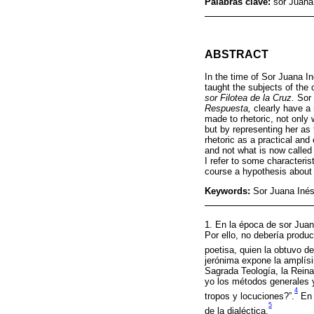
Palabras clave:
sor Juana 
ABSTRACT
In the time of Sor Juana In
taught the subjects of the 
sor Filotea de la Cruz.
Sor 
Respuesta,
clearly have a 
made to rhetoric, not only 
but by representing her as 
rhetoric as a practical and 
and not what is now called r
I refer to some characterist
course a hypothesis about 
Keywords:
Sor Juana Inés 
1. En la época de sor Juana
Por ello, no debería produc
poetisa, quien la obtuvo d
jerónima expone la amplísi
Sagrada Teología, la Reina
yo los métodos generales y
4
tropos y locuciones?”.
En e
5
de la dialéctica.