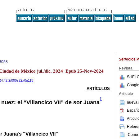
Servicios 
3058
Revista
2 Ciudad de México jul./dic. 2024 Epub 25-Nov-2024
SciELO
.2024.42.2/000s22x0q115
Google
ARTÍCULOS
Articulo
1
 nuez: el “Villancico VII” de sor Juana
nueva p
Españo
Artícu
Referen
r Juana’s “Villancico VII”
Como c