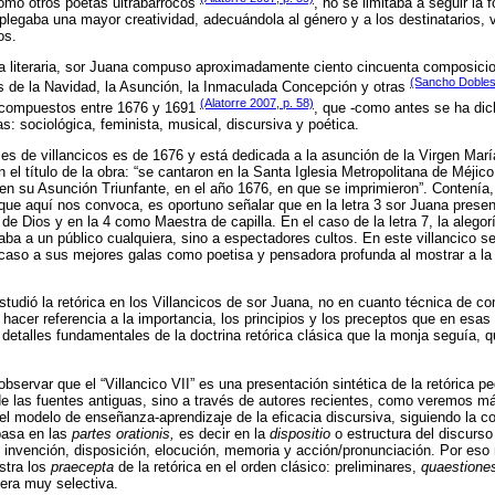
omo otros poetas ultrabarrocos
, no se limitaba a seguir la 
plegaba una mayor creatividad, adecuándola al género y a los destinatarios, v
os.
ma literaria, sor Juana compuso aproximadamente ciento cincuenta composici
(Sancho Dobles
as de la Navidad, la Asunción, la Inmaculada Concepción y otras
(Alatorre 2007, p. 58)
s compuestos entre 1676 y 1691
, que -como antes se ha dic
s: sociológica, feminista, musical, discursiva y poética.
ies de villancicos es de 1676 y está dedicada a la asunción de la Virgen Marí
el título de la obra: “se cantaron en la Santa Iglesia Metropolitana de Méjico
en su Asunción Triunfante, en el año 1676, en que se imprimieron”. Contenía
 que aquí nos convoca, es oportuno señalar que en la letra 3 sor Juana prese
 Dios y en la 4 como Maestra de capilla. En el caso de la letra 7, la alegorí
ba a un público cualquiera, sino a espectadores cultos. En este villancico se 
 caso a sus mejores galas como poetisa y pensadora profunda al mostrar a l
udió la retórica en los Villancicos de sor Juana, no en cuanto técnica de co
l hacer referencia a la importancia, los principios y los preceptos que en esa
detalles fundamentales de la doctrina retórica clásica que la monja seguía, q
observar que el “Villancico VII” es una presentación sintética de la retórica 
e las fuentes antiguas, sino a través de autores recientes, como veremos m
el modelo de enseñanza-aprendizaje de la eficacia discursiva, siguiendo la c
 basa en las
partes orationis,
es decir en la
dispositio
o estructura del discurso 
ca: invención, disposición, elocución, memoria y acción/pronunciación. Por es
stra los
praecepta
de la retórica en el orden clásico: preliminares,
quaestione
era muy selectiva.