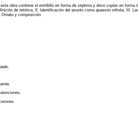
 esta obra contiene el estribillo en forma de séptima y doce coplas en forma d
finición de retórica, II. Identificación del asunto como
quaestio infinita,
III. La
. Ornato y composición.
üade,
uente,
 atenciones,
cerones.