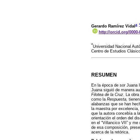
a
Gerardo Ramírez Vidal
http://orcid.org/0000
a
Universidad Nacional Autó
Centro de Estudios Clásic
RESUMEN
En la época de sor Juana I
Juana siguió de manera aut
Filotea de la Cruz.
La obra 
como la
Respuesta,
tienen
alabanzas que se han hecho
la maestra por excelencia, 
que la autora concebía a l
orientación el orden del di
en el “Villancico VII” y me
de esa composición, prese
acerca de la retórica.