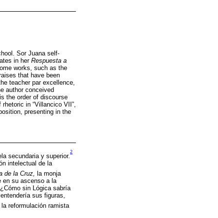
chool. Sor Juana self-
tates in her
Respuesta a
Some works, such as the
praises that have been
 the teacher par excellence,
the author conceived
 is the order of discourse
rhetoric in “Villancico VII”,
position, presenting in the
2
ela secundaria y superior.
n intelectual de la
a de la Cruz,
la monja
e en su ascenso a la
 “¿Cómo sin Lógica sabría
entendería sus figuras,
 la reformulación ramista