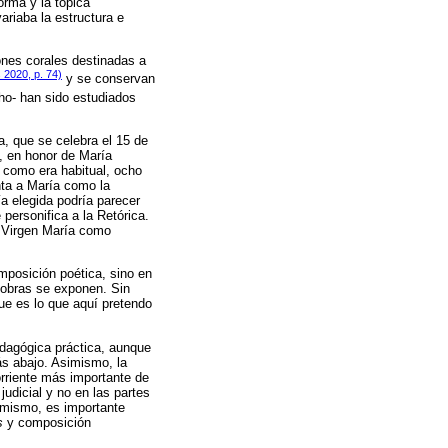
forma y la tópica
ariaba la estructura e
ones corales destinadas a
 2020, p. 74)
y se conservan
ho- han sido estudiados
a, que se celebra el 15 de
, en honor de María
, como era habitual, ocho
nta a María como la
a elegida podría parecer
personifica a la Retórica.
a Virgen María como
mposición poética, sino en
s obras se exponen. Sin
ue es lo que aquí pretendo
pedagógica práctica, aunque
ás abajo. Asimismo, la
orriente más importante de
judicial y no en las partes
o mismo, es importante
s
y composición