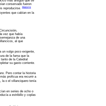
ncico más antiguo que se
abían conservado fueron
Alatorre
és reproducirse.
 oyentes que cabían en la
Circuncisión,
ada vez que había
A semejanza de una
illancicos, al que
a un vulgo poco exigente,
tura de la fama que la
 tanto de la Catedral
pletar su gasto corriente.
o. Pero contar la historia
más proficua era recurrir a
 la o el villanciquero tenía
cían en series de ocho o
ucía a estribillo y coplas