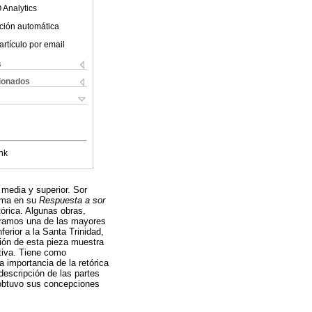
 Analytics
ción automática
artículo por email
s
cionados
nk
 media y superior. Sor
irma en su
Respuesta a sor
órica. Algunas obras,
ntramos una de las mayores
erior a la Santa Trinidad,
ción de esta pieza muestra
ativa. Tiene como
a importancia de la retórica
 descripción de las partes
 obtuvo sus concepciones