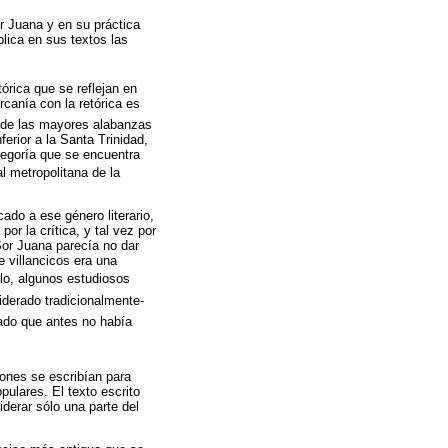
or Juana y en su práctica
plica en sus textos las
órica que se reflejan en
ercanía con la retórica es
 de las mayores alabanzas
ferior a la Santa Trinidad,
alegoría que se encuentra
al metropolitana de la
ado a ese género literario,
or la crítica, y tal vez por
 Sor Juana parecía no dar
e villancicos era una
llo, algunos estudiosos
derado tradicionalmente-
iado que antes no había
ones se escribían para
ulares. El texto escrito
derar sólo una parte del