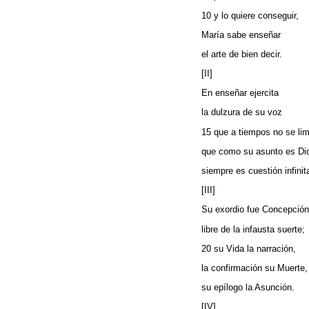
10 y lo quiere conseguir,
María sabe enseñar
el arte de bien decir.
[II]
En enseñar ejercita
la dulzura de su voz
15 que a tiempos no se lim
que como su asunto es Di
siempre es cuestión infinit
[III]
Su exordio fue Concepción
libre de la infausta suerte;
20 su Vida la narración,
la confirmación su Muerte,
su epílogo la Asunción.
[IV]