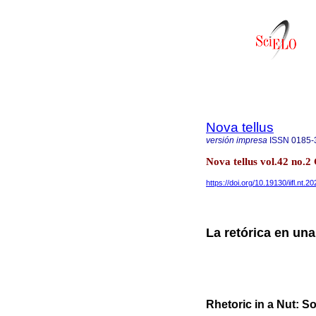
Nova tellus
versión impresa
ISSN
0185-
Nova tellus vol.42 no.
https://doi.org/10.19130/iifl.nt
La retórica en una
Rhetoric in a Nut: So