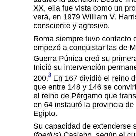
XX, ella fue vista como un p
verá, en 1979 William V. Harr
consciente y agresivo.
Roma siempre tuvo contacto con
empezó a conquistar las de M
Guerra Púnica creó su primera 
Inició su intervención perman
3
200.
En 167 dividió el reino 
que entre 148 y 146 se convirt
el reino de Pérgamo que trans
en 64 instauró la provincia de
Egipto.
Su capacidad de extenderse se
(
foedus
) Casiano, según el cua