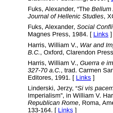
Fuks, Alexander, “The
Bellum
Journal of Hellenic Studies
, X
Fuks, Alexander,
Social Confl
Magnes Press, 1984. [
Links
]
Harris, William V.,
War and Im
B.C.
, Oxford, Clarendon Press
Harris, William V.,
Guerra e im
327-70 a.C.
, trad. Carmen San
Editores, 1991. [
Links
]
Linderski, Jerzy, “
Si vis pacem
Imperialism”, in William V. Har
Republican Rome
, Roma, Ame
133-164. [
Links
]