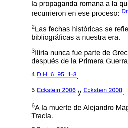
la propaganda romana a la qu
Dm
recurrieron en ese proceso:
2
Las fechas históricas se refie
bibliográficas a nuestra era.
3
Iliria nunca fue parte de Gre
después de la Primera Guerr
4
D.H. 6 .95. 1-3
.
5
Eckstein 2006
Eckstein 2008
y
.
6
A la muerte de Alejandro Mag
Tracia.