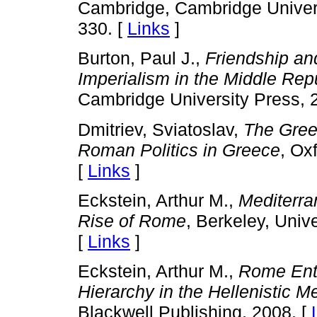
Cambridge, Cambridge Univers
330. [
Links
]
Burton, Paul J.,
Friendship a
Imperialism in the Middle Rep
Cambridge University Press, 
Dmitriev, Sviatoslav,
The Gree
Roman Politics in Greece
, Ox
[
Links
]
Eckstein, Arthur M.,
Mediterra
Rise of Rome
, Berkeley, Unive
[
Links
]
Eckstein, Arthur M.,
Rome Ente
Hierarchy in the Hellenistic 
Blackwell Publishing, 2008. [