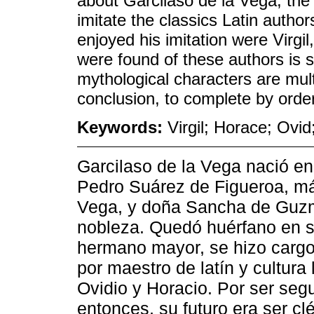
about Garcilaso de la Vega, the
imitate the classics Latin autho
enjoyed his imitation were Virg
were found of these authors is 
mythological characters are mu
conclusion, to complete by order
Keywords:
Virgil; Horace; Ovid
Garcilaso de la Vega nació e
Pedro Suárez de Figueroa, má
Vega, y doña Sancha de Guzm
nobleza. Quedó huérfano en s
hermano mayor, se hizo cargo
por maestro de latín y cultura 
Ovidio y Horacio. Por ser se
entonces, su futuro era ser clé