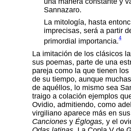
una manera constante y v
Sannazaro.
La mitología, hasta entonc
imprecisas, será a partir 
4
primordial importancia.
La imitación de los clásicos l
sus poemas, parte de una estra
pareja como la que tienen los
de su tiempo, aunque muchas 
de aquéllos, lo mismo sea San
traigo a colación ejemplos que
Ovidio, admitiendo, como adel
virgiliano aparece más en su
Canciones
y
Églogas,
y el ov
Odas latinas.
La Copla V de Ga