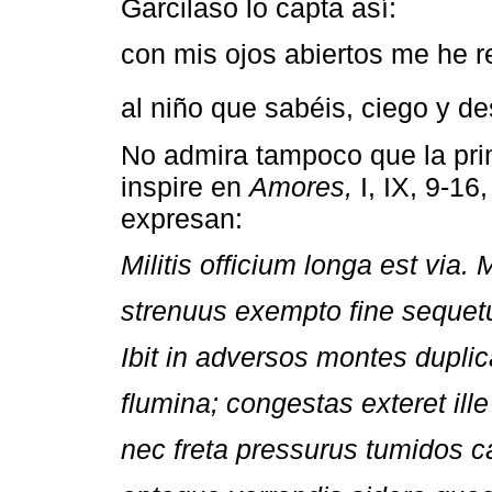
Garcilaso lo capta así:
con mis ojos abiertos me he r
al niño que sabéis, ciego y d
No admira tampoco que la pri
inspire en
Amores,
I, IX, 9-16,
expresan:
Militis officium longa est via. 
strenuus exempto fine sequet
Ibit in adversos montes dupli
flumina; congestas exteret ille
nec freta pressurus tumidos c