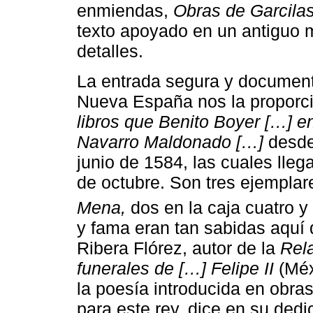
enmiendas,
Obras de Garcilas
texto apoyado en un antiguo m
detalles.
La entrada segura y document
Nueva España nos la proporc
libros que Benito Boyer […] e
Navarro Maldonado […]
desde
junio de 1584, las cuales lleg
de octubre. Son tres ejemplar
Mena,
dos en la caja cuatro y 
y fama eran tan sabidas aquí
Ribera Flórez, autor de la
Rela
funerales de […] Felipe II
(Méx
la poesía introducida en obras
para este rey, dice en su dedi