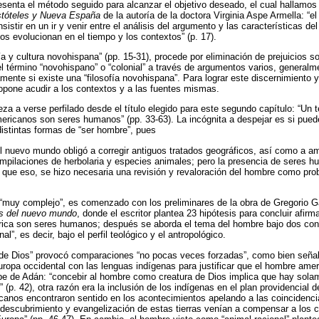
esenta el método seguido para alcanzar el objetivo deseado, el cual hallamo
stóteles y Nueva España
de la autoría de la doctora Virginia Aspe Armella: “el 
istir en un ir y venir entre el análisis del argumento y las características de
nos evolucionan en el tiempo y los contextos” (p. 17).
fía y cultura novohispana” (pp. 15-31), procede por eliminación de prejuicios 
 del término “novohispano” o “colonial” a través de argumentos varios, general
mente si existe una “filosofía novohispana”. Para lograr este discernimiento y
propone acudir a los contextos y a las fuentes mismas.
za a verse perfilado desde el título elegido para este segundo capítulo: “Un 
americanos son seres humanos” (pp. 33-63). La incógnita a despejar es si pued
istintas formas de “ser hombre”, pues
el nuevo mundo obligó a corregir antiguos tratados geográficos, así como a amp
ompilaciones de herbolaria y especies animales; pero la presencia de seres 
 que eso, se hizo necesaria una revisión y revaloración del hombre como prob
 “muy complejo”, es comenzado con los preliminares de la obra de Gregorio Ga
os del nuevo mundo
, donde el escritor plantea 23 hipótesis para concluir afi
rica son seres humanos; después se aborda el tema del hombre bajo dos con
l”, es decir, bajo el perfil teológico y el antropológico.
de Dios” provocó comparaciones “no pocas veces forzadas”, como bien señala 
ropa occidental con las lenguas indígenas para justificar que el hombre ame
rpe de Adán: “concebir al hombre como creatura de Dios implica que hay sola
(p. 42), otra razón era la inclusión de los indígenas en el plan providencial de
scanos encontraron sentido en los acontecimientos apelando a las coincidenc
descubrimiento y evangelización de estas tierras venían a compensar a los cr