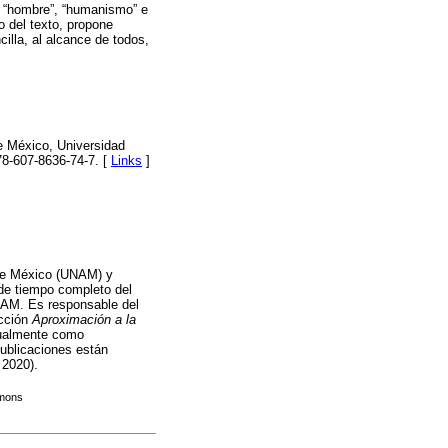
, “hombre”, “humanismo” e
go del texto, propone
illa, al alcance de todos,
e México, Universidad
78-607-8636-74-7. [
Links
]
 de México (UNAM) y
de tiempo completo del
UNAM. Es responsable del
ección
Aproximación a la
ctualmente como
publicaciones están
2020).
mmons