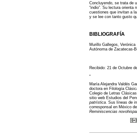
Concluyendo, se trata de 
“indio”. Su lectura orienta
cuestiones que invitan a la
y se lee con tanto gusto q
BIBLIOGRAFÍA
Murillo Gallegos, Verónica
Autónoma de Zacatecas-Bon
Recibido: 21 de Octubre d
*
María Alejandra Valdés Ga
doctora en Filología Clás
Colegio de Letras Clásicas
sitio web Estudios del Pe
patrística
. Sus líneas de i
corresponsal en México de 
Reminiscencias novohispa