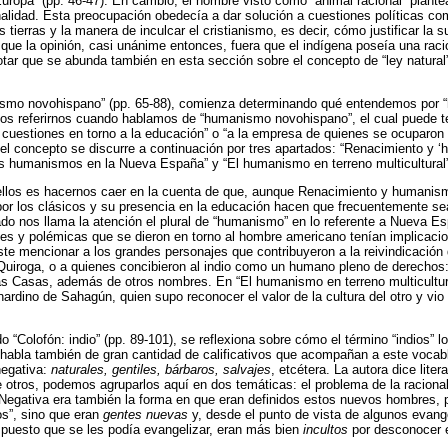
uropa” (pp. 46-47). En cambio, el hombre visto como “animal racional” plante
nalidad. Esta preocupación obedecía a dar solución a cuestiones políticas co
s tierras y la manera de inculcar el cristianismo, es decir, cómo justificar la s
 que la opinión, casi unánime entonces, fuera que el indígena poseía una racion
otar que se abunda también en esta sección sobre el concepto de “ley natural
nismo novohispano” (pp. 65-88), comienza determinando qué entendemos por
s referirnos cuando hablamos de “humanismo novohispano”, el cual puede t
s cuestiones en torno a la edu­cación” o “a la empresa de quienes se ocuparon 
el concepto se discurre a continuación por tres apartados: “Renacimiento y ‘
os humanismos en la Nueva España” y “El humanismo en terreno multicultural”
 ellos es hacernos caer en la cuenta de que, aunque Renacimiento y humanism
 por los clásicos y su presencia en la educación hacen que frecuentemente sean
tado nos llama la atención el plural de “humanismo” en lo referente a Nueva Es
ones y polémicas que se dieron en torno al hombre americano tenían implicac
e mencionar a los grandes personajes que contribuyeron a la reivindicación 
uiroga, o a quienes concibieron al indio como un humano pleno de derechos: 
as Casas, además de otros nombres. En “El humanismo en terreno multicultur
rnardino de Sahagún, quien supo reconocer el valor de la cultura del otro y v
ado “Colofón: indio” (pp. 89-101), se reflexiona sobre cómo el término “indios” l
e habla también de gran cantidad de calificativos que acompañan a este voca
negativa:
naturales, gentiles, bárbaros, salvajes
, etcétera. La autora dice liter
e otros, podemos agruparlos aquí en dos temáticas: el problema de la racional
). Negativa era también la forma en que eran definidos estos nuevos hombres, 
s”, sino que eran
gentes nuevas
y, desde el punto de vista de algunos evang
 puesto que se les podía evangelizar, eran más bien
incultos
por desconocer e