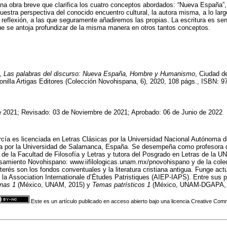
una obra breve que clarifica los cuatro conceptos abordados: “Nueva España”
 nuestra perspectiva del conocido encuentro cultural, la autora misma, a lo lar
 reflexión, a las que seguramente añadiremos las propias. La escritura es senc
ue se antoja profundizar de la misma manera en otros tantos conceptos.
 ,
Las palabras del discurso: Nueva España, Hombre y Humanismo
, Ciudad d
illa Artigas Editores (Colección Novohispana, 6), 2020, 108 págs., ISBN: 9
e 2021; Revisado: 03 de Noviembre de 2021; Aprobado: 06 de Junio de 2022
rcía es licenciada en Letras Clásicas por la Universidad Nacional Autónoma
ica por la Universidad de Salamanca, España. Se desempeña como profesora 
 de la Facultad de Filosofía y Letras y tutora del Posgrado en Letras de la 
nsamiento Novohispano: www.iifilologicas.unam.mx/pnovohispano y de la col
nterés son los fondos conventuales y la literatura cristiana antigua. Funge a
la Association Internationale d’Études Patristiques (AIEP-IAPS). Entre sus 
nas 1
(México, UNAM, 2015) y
Temas patrísticos 1
(México, UNAM-DGAPA, 
Este es un artículo publicado en acceso abierto bajo una licencia Creative Co