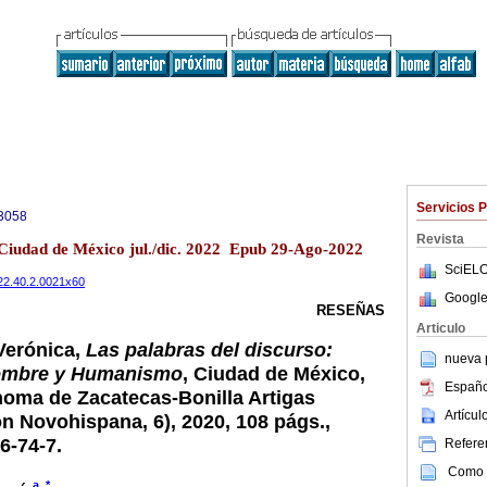
Servicios 
3058
Revista
2 Ciudad de México jul./dic. 2022 Epub 29-Ago-2022
SciELO
2022.40.2.0021x60
Google
RESEÑAS
Articulo
 Verónica,
Las palabras del discurso:
nueva p
ombre y Humanismo
, Ciudad de México,
Españo
oma de Zacatecas-Bonilla Artigas
Artícu
n Novohis­pana, 6), 2020, 108 págs.,
6-74-7.
Referen
Como c
a
*