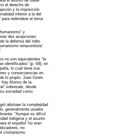
aba el asunto de saber
mo el derecho de
ujeción y la imposición
alidad inferior a la del
” para redondear el tema
 “humanismo” y
ener dos acepciones:
de la defensa del indio
humanismo renacentista’:
.
o no son equivalentes “la
 identificados” (p. 69); en
paña, lo cual tiene sus
iones y consecuencias en
de lo propio: Juan Ginés
fray Alonso de la
al” sobresale, desde
io su sociedad como
ogró abstraer la complejidad
blo, generalmente usados
almente: “Aunque es difícil
idad indígena y el asunto
para el español “no eran
elizadores, no
l cristianismo.