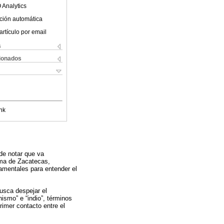
 Analytics
ción automática
artículo por email
s
cionados
nk
de notar que va
oma de Zacatecas,
damentales para entender el
busca despejar el
ismo” e “indio”, términos
rimer contacto entre el