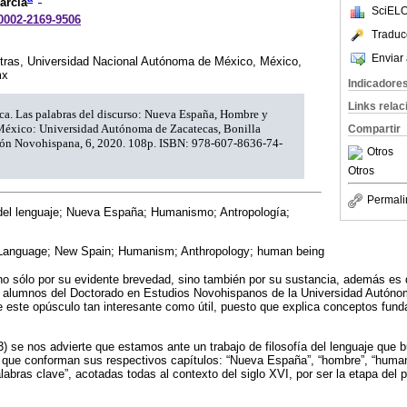
arcía
SciELO
-0002-2169-9506
Traduc
Enviar 
etras, Universidad Nacional Autónoma de México, México,
mx
Indicadore
Links rela
ca. Las palabras del discurso: Nueva España, Hombre y
éxico: Universidad Autónoma de Zacatecas, Bonilla
Compartir
ción Novohispana, 6, 2020. 108p. ISBN: 978-607-8636-74-
Otros
Otros
Permali
 del lenguaje; Nueva España; Humanismo; Antropología;
 Language; New Spain; Humanism; Anthropology; human being
no sólo por su evidente brevedad, sino también por su sustancia, además es 
 alumnos del Doctorado en Estudios Novohispanos de la Universidad Autón
e este opúsculo tan interesante como útil, puesto que explica conceptos fun
3) se nos advierte que estamos ante un trabajo de filosofía del lenguaje que 
s que conforman sus respectivos capítulos: “Nueva España”, “hombre”, “human
labras clave”, acotadas todas al contexto del siglo XVI, por ser la etapa del p