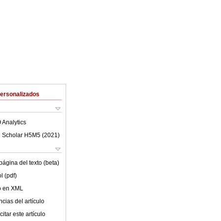
Personalizados
 Analytics
 Scholar H5M5 (
2021
)
ágina del texto (beta)
l (pdf)
lo en XML
cias del artículo
itar este artículo