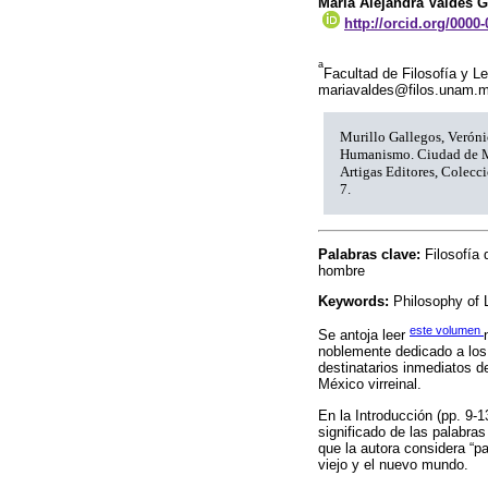
María Alejandra Valdés G
http://orcid.org/0000
a
Facultad de Filosofía y L
mariavaldes@filos.unam.
Murillo Gallegos, Veróni
Humanismo. Ciudad de M
Artigas Editores, Colec
7.
Palabras clave:
Filosofía
hombre
Keywords:
Philosophy of
este volumen
Se antoja leer
noblemente dedicado a los
destinatarios inmediatos d
México virreinal.
En la Introducción (pp. 9-1
significado de las palabra
que la autora considera “pa
viejo y el nuevo mundo.