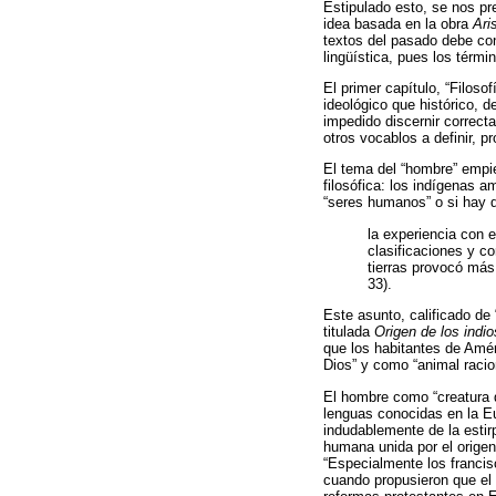
Estipulado esto, se nos pr
idea basada en la obra
Ari
textos del pasado debe cons
lingüística, pues los térmi
El primer capítulo, “Filoso
ideológico que his­tórico,
impedido discernir correcta
otros vocablos a definir, 
El tema del “hombre” empie
filosófica: los indígenas 
“seres humanos” o si hay d
la experiencia con 
clasificaciones y c
tierras provocó más
33).
Este asunto, calificado de
titulada
Origen de los indi
que los habitantes de Amé
Dios” y como “animal raciona
El hombre como “creatura 
lenguas conocidas en la Eu
indudablemente de la esti
humana unida por el origen” 
“Especialmente los franci
cuando propusieron que el 