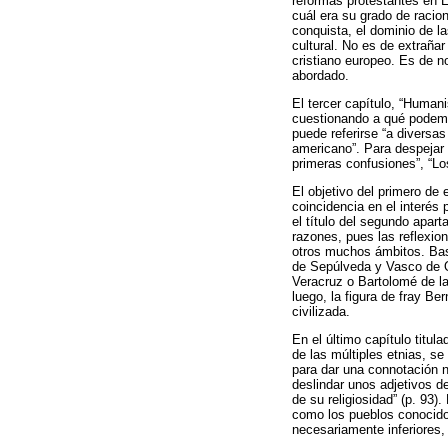
reformas protestantes en E
cuál era su grado de racio
conquista, el dominio de la
cultural. No es de extrañar
cristiano europeo. Es de n
abordado.
El tercer capítulo, “Huma
cuestionando a qué podemo
puede referirse “a diversa
americano”. Para despejar 
primeras confusiones”, “L
El objetivo del primero de
coincidencia en el interés
el título del segundo apar
razones, pues las reflexi
otros muchos ámbitos. Bast
de Sepúlveda y Vasco de Q
Veracruz o Bartolomé de l
luego, la figura de fray Be
civilizada.
En el último capítulo titul
de las múltiples etnias, s
para dar una connotación 
deslindar unos adjetivos d
de su religiosidad” (p. 93
como los pueblos conocido
necesariamente inferiores,