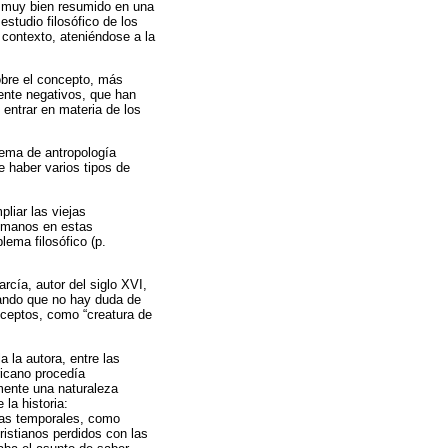
s muy bien resumido en una
estudio filosófico de los
l contexto, ateniéndose a la
sobre el concepto, más
mente negativos, que han
 entrar en materia de los
tema de antropología
e haber varios tipos de
liar las viejas
humanos en estas
lema filosófico (p.
rcía, autor del siglo XVI,
rmando que no hay duda de
ceptos, como “creatura de
la autora, entre las
ricano procedía
mente una naturaleza
 la historia:
ias temporales, como
istianos perdidos con las