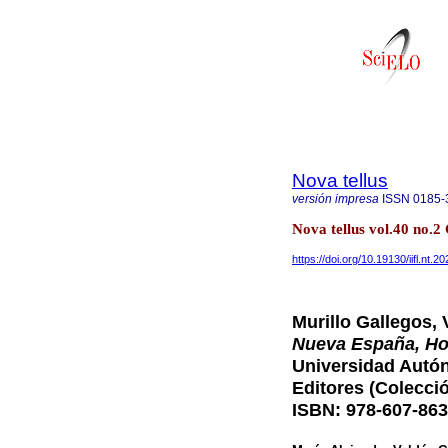
Nova tellus
versión impresa
ISSN
0185-
Nova tellus vol.40 no.
https://doi.org/10.19130/iifl.nt.
Murillo Gallegos,
Nueva España, H
Universidad Autón
Editores (Colecció
ISBN: 978-607-863