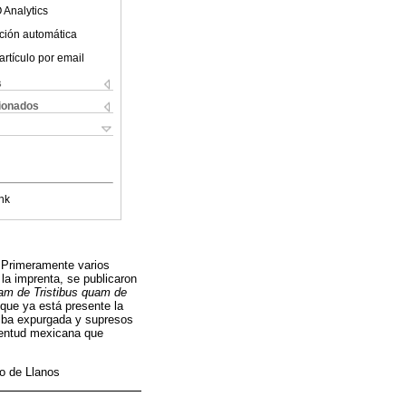
 Analytics
ción automática
artículo por email
s
cionados
nk
. Primeramente varios
 la imprenta, se publicaron
Tam de Tristibus quam de
 que ya está presente la
o iba expurgada y supresos
ventud mexicana que
no de Llanos