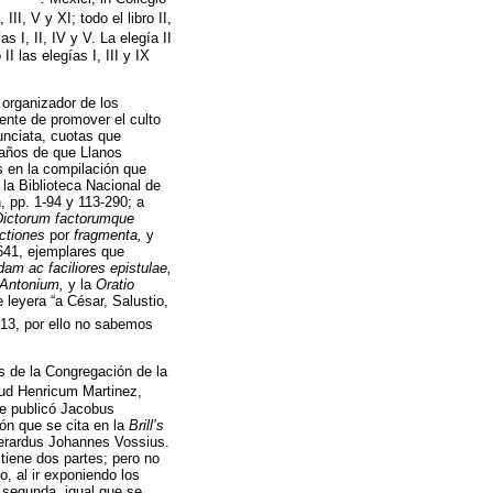
, III, V y XI; todo el libro II,
ías I, II, IV y V. La elegía II
I las elegías I, III y IX
organizador de los
ente de promover el culto
unciata, cuotas que
e años de que Llanos
os en la compilación que
la Biblioteca Nacional de
, pp. 1-94 y 113-290; a
Dictorum factorumque
ectiones
por
fragmenta,
y
1641, ejemplares que
am ac faciliores epistulae,
 Antonium,
y la
Oratio
 leyera “a César, Salustio,
613, por ello no sabemos
 de la Congregación de la
ud Henricum Martinez,
ue publicó Jacobus
ión que se cita en la
Brill’s
Gerardus Johannes Vossius.
tiene dos partes; pero no
o, al ir exponiendo los
 segunda, igual que se