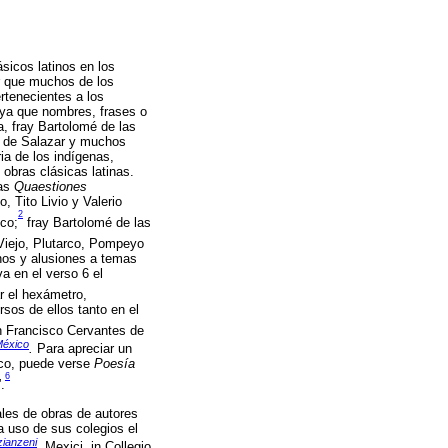
sicos latinos en los
ar que muchos de los
rtenecientes a los
, ya que nombres, frases o
, fray Bartolomé de las
es de Salazar y muchos
ia de los indígenas,
 obras clásicas latinas.
las
Quaestiones
, Tito Livio y Valerio
2
ico;
fray Bartolomé de las
 Viejo, Plutarco, Pompeyo
inos y alusiones a temas
va en el verso 6 el
r el hexámetro,
rsos de ellos tanto en el
 Francisco Cervantes de
México
.
Para apreciar un
ico, puede verse
Poesía
6
.
ales de obras de autores
ra uso de sus colegios el
zianzeni
.
Mexici, in Collegio