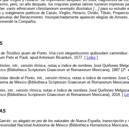
ximo; pero, un año después, los mayores poetas latinos tuvieron impresas p
ber, variis ethnicorum christianorum exemplis illustratus […]
para su estudio e
 y subgéneros poéticos de Catulo, Virgilio, Horacio, Ovidio, Tibulo, Propercio, 
 jesuitas del Renacimiento. Insospechadamente aparecen elegías de
Amores,
ecomendó la Compañía.
S
de Tristibvs qvam de Ponto. Vna cvm elegantissimis quibusdam carminibus d
rum Petri et Pauli, apud Antonium Ricardum, 1577. [
Links
]
tristes
, intr., versión rítmica, notas e índice de nombres José Quiñones Mel
co (Bibliotheca Scriptorum Graecorum et Romanorum Mexicana), 1987 (2ª. e
tolas desde el Ponto
, intr., versión rítmica, notas e índice de nombres Jos
noma de México (Bibliotheca Scriptorum Graecorum et Romanorum Mexicana),
res
, intr., versión rítmica, notas e índice de nombres José Quiñones Melgoz
ico (Bibliotheca Scriptorum Graecorum et Romanorum Mexicana), 2018. [
Li
AS
Garcés: su alegato en pro de los naturales de Nueva España
, transcripción y
niversidad Nacional Autónoma de México (Bibliotheca Humanistica Mexicana,