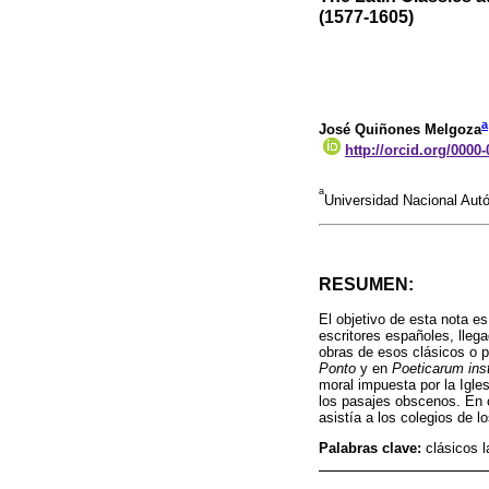
(1577-1605)
a
José Quiñones Melgoza
http://orcid.org/0000
a
Universidad Nacional Au
RESUMEN:
El objetivo de esta nota e
escritores españoles, llega
obras de esos clásicos o p
Ponto
y en
Poeticarum inst
moral impuesta por la Igles
los pasajes obscenos. En 
asistía a los colegios de lo
Palabras clave:
clásicos 