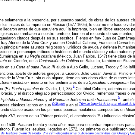
me solamente a la presencia, por supuesto parcial, de obras de los autores clá
n los inicios de la imprenta en México (1577-1605), lo cual no me hace olvid
 llegaron antes de que estuviera aquí la imprenta, bien en libros europeos pe
ligiosos que arribaron a nuestro territorio, bien en el recuerdo de sus mentes
quedaron citados después en sus escritos. Pienso en fray Juan de Zumárraga
 fray Alonso de la Vera Cruz y aun en Cristóbal Cabrera, Francisco Cervant
n principalmente asuntos religiosos y jurídicos de ayuda y defensa humanitar
usiones a personajes míticos o históricos del mundo clásico y citan autores y
 Zumárraga en su
Regla cristiana
(México, Juan Pablos, 1547) tiene citas de 
tute
de Cicerón; de la
Conjuración de Catilina
de Salustio; también de Plutarco
cés en su
Carta al papa Paulo III
alude a Aulo Gelio, Lucano, Trogo y Silio Itál
nciona, aparte de autores griegos, a Cicerón, Julio César, Juvenal, Plinio el
onso de la Vera Cruz, sin duda alguna, tiene en sus obras citas de autores lat
ctorem distichon,
inserto en los preliminares de su
Speculum coniugiorum
lle
4
er
(
Ex Ponto epistulae
de Ovidio, I, I, 35).
Cristóbal Cabrera, además de usa
 Horacio, y el dístico elegíaco perfeccionado por Ovidio, rememora frases o ve
5
a
Epístola a Manuel Flores
y el
Poema a Jerónimo fraile franciscano.
También
Diálogos
Túmulo imperial de la gran ciudad de 
tores clásicos latinos en sus
y en el
 mundo clásico usado en los primeros poemas neolatinos compuestos en Méx
siglo XVI,
dentro de su “Primer periodo”, el encabezado “Su influencia clásica”
 en 1539. Pasaron treinta y ocho años más para encontrar impresiones parci
rritorio. Fueron los jesuitas, llegados en 1572, los primeros que publicaron pa
am de Tristibvs qvam de Ponto. Vna cvm elegantissimis quibusdam carminibus diui Gregorij Na