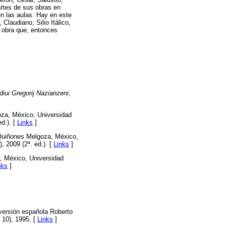
artes de sus obras en
n las aulas. Hay en este
Claudiano, Silio Itálico,
obra que, entonces
iui Gregorij Nazianzeni
,
goza, México, Universidad
d.). [
Links
]
é Quiñones Melgoza, México,
 2009 (2ª. ed.). [
Links
]
a, México, Universidad
nks
]
 versión española Roberto
 10), 1995. [
Links
]