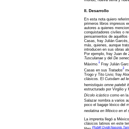
II. Desarrollo
En esta nota quiero referir
primeros libros impresos e
autores a quienes menciono
conquistadores civiles o re
pensamientos de aquéllos 
Casas, fray Julián Garcés,
más, quienes, aunque trata
introducen en sus obras al
Por ejemplo, fray Juan de
Tusculanae
y del
De senec
1
Máximo.
Fray Julián Gar
3
Casas en sus
Tratados
me
Trogo y Tito Livio; fray Al
clásicos. El
Cuisdam ad le
hemistiquio
omne patebit it
estructurado por Virgilio y
Dícolo icástico
como en l
Salazar nombra a varios au
poco el bagaje léxico del
neolatina en México en el 
La imprenta llegó a México
clásicos latinos en este te
P[ublii] Ovidii Nasonis T
libro