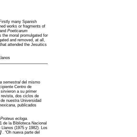
 Firstly many Spanish
shed works or fragments of
and
Poeticarum
s the moral promulgated for
gated and removed, at all,
that attended the Jesuitics
Llanos
a semestral
del mismo
cipiente Centro de
sirvieron a su primer
 revista, dos ciclos de
l de nuestra Universidad
 mexicana,
publicados
o
Proteus ecloga.
1 de la Biblioteca Nacional
 Llanos (1975 y 1982). Los
]
. “Oh nueva parte del