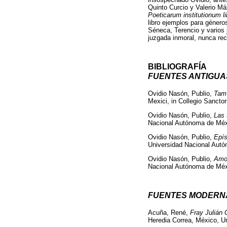
Quinto Curcio y Valerio Má
Poeticarum institutionum li
libro ejemplos para géneros
Séneca, Terencio y varios
juzgada inmoral, nunca r
BIBLIOGRAFÍA
FUENTES ANTIGUA
Ovidio Nasón, Publio,
Tam 
Mexici, in Collegio Sancto
Ovidio Nasón, Publio,
Las 
Nacional Autónoma de Méxi
Ovidio Nasón, Publio,
Epís
Universidad Nacional Autó
Ovidio Nasón, Publio,
Amo
Nacional Autónoma de Méx
FUENTES MODERN
Acuña, René,
Fray Julián 
Heredia Correa, México, U