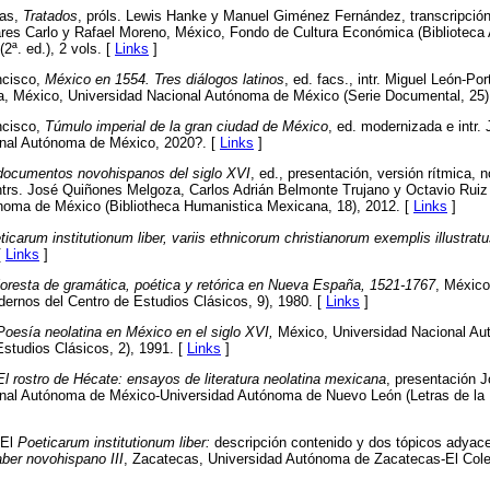
las,
Tratados
, próls. Lewis Hanke y Manuel Giménez Fernández, transcripció
ares Carlo y Rafael Moreno, México, Fondo de Cultura Económica (Biblioteca
2ª. ed.), 2 vols. [
Links
]
ncisco,
México en 1554. Tres diálogos latinos
, ed. facs., intr. Miguel León-Por
a, México, Universidad Nacional Autónoma de México (Serie Documental, 25)
ncisco,
Túmulo imperial de la gran ciudad de México
, ed. modernizada e intr
onal Autónoma de México, 2020?. [
Links
]
documentos novohispanos del siglo XVI
, ed., presentación, versión rítmica,
trs. José Quiñones Melgoza, Carlos Adrián Belmonte Trujano y Octavio Rui
noma de México (Bibliotheca Humanistica Mexicana, 18), 2012. [
Links
]
ticarum institutionum liber, variis ethnicorum christianorum exemplis illustrat
[
Links
]
loresta de gramática, poética y retórica en Nueva España, 1521-1767
, México
rnos del Centro de Estudios Clásicos, 9), 1980. [
Links
]
Poesía neolatina en México en el siglo XVI,
México, Universidad Nacional A
studios Clásicos, 2), 1991. [
Links
]
El rostro de Hécate: ensayos de literatura neolatina mexicana
, presentación 
nal Autónoma de México-Universidad Autónoma de Nuevo León (Letras de la 
“El
Poeticarum institutionum liber:
descripción contenido y dos tópicos adyace
ber novohispano III
, Zacatecas, Universidad Autónoma de Zacatecas-El Col