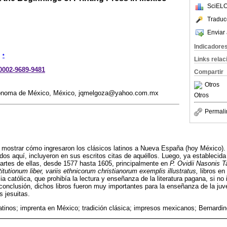
SciELO
Traduc
Enviar 
Indicadore
*
Links rela
-0002-9689-9481
Compartir
Otros
tónoma de México, México, jqmelgoza@yahoo.com.mx
Otros
Permali
s mostrar cómo ingresaron los clásicos latinos a Nueva España (hoy México)
dos aquí, incluyeron en sus escritos citas de aquéllos. Luego, ya establecida
artes de ellas, desde 1577 hasta 1605, principalmente en
P. Ovidii Nasonis 
itutionum liber, variis ethnicorum christianorum exemplis illustratus,
libros en
ia católica, que prohibía la lectura y enseñanza de la literatura pagana, si n
conclusión, dichos libros fueron muy importantes para la enseñanza de la ju
s jesuitas.
latinos; imprenta en México; tradición clásica; impresos mexicanos; Bernardi