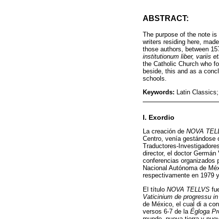
ABSTRACT:
The purpose of the note is
writers residing here, mad
those authors, between 15
institutionum liber, variis 
the Catholic Church who fo
beside, this and as a conc
schools.
Keywords:
Latin Classics
I. Exordio
La creación de
NOVA TEL
Centro, venía gestándose d
Traductores-Investigadores
director, el doctor Germán 
conferencias organizados p
Nacional Autónoma de Méxi
respectivamente en 1979 y
El título
NOVA TELLVS
fue
Vaticinium de progressu in 
de México, el cual di a co
versos 6-7 de la
Égloga Pr
mundo, nueva tierra y nue