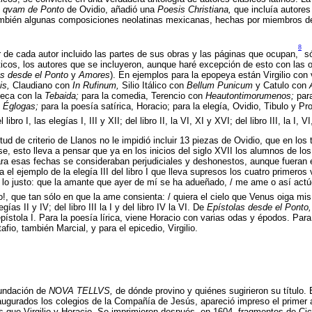
s qvam de Ponto
de Ovidio, añadió una
Poesis Christiana,
que incluía autores
también algunas composiciones neolatinas mexicanas, hechas por miembros 
8
de cada autor incluido las partes de sus obras y las páginas que ocupan,
só
cos, los autores que se incluyeron, aunque haré excepción de esto con las 
as desde el Ponto
y
Amores
). En ejemplos para la epopeya están Virgilio con 
is,
Claudiano con
In Rufinum,
Silio Itálico con
Bellum Punicum
y Catulo con
neca con la
Tebaida;
para la comedia, Terencio con
Heautontimorumenos;
para
s
Églogas;
para la poesía satírica, Horacio; para la elegía, Ovidio, Tibulo y P
 libro I, las elegías I, III y XII; del libro II, la VI, XI y XVI; del libro III, la I, V
tud de criterio de Llanos no le impidió incluir 13 piezas de Ovidio, que en los
e, esto lleva a pensar que ya en los inicios del siglo XVII los alumnos de los
 esas fechas se consideraban perjudiciales y deshonestos, aunque fueran 
ga el ejemplo de la elegía III del libro I que lleva supresos los cuatro primero
 lo justo: que la amante que ayer de mí se ha adueñado, / me ame o así actú
!, que tan sólo en que la ame consienta: / quiera el cielo que Venus oiga mis
egías II y IV; del libro III la I y del libro IV la VI. De
Epístolas desde el Ponto,
pístola I. Para la poesía lírica, viene Horacio con varias odas y épodos. Par
afio, también Marcial, y para el epicedio, Virgilio.
fundación de
N
O
VA TELLVS,
de dónde provino y quiénes sugirieron su título. 
augurados los colegios de la Compañía de Jesús, apareció impreso el primer au
 que Virgilio y Horacio. Se imprimieron después, en 1604, fragmentos de Cic