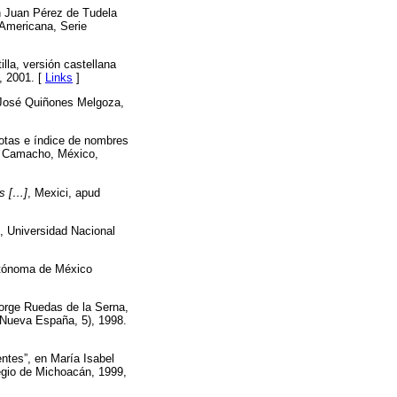
n Juan Pérez de Tudela
 Americana, Serie
tilla, versión castellana
, 2001. [
Links
]
. José Quiñones Melgoza,
 notas e índice de nombres
z Camacho, México,
us […]
, Mexici, apud
, Universidad Nacional
utónoma de México
Jorge Ruedas de la Serna,
Nueva España, 5), 1998.
ntes”, en María Isabel
egio de Michoacán, 1999,