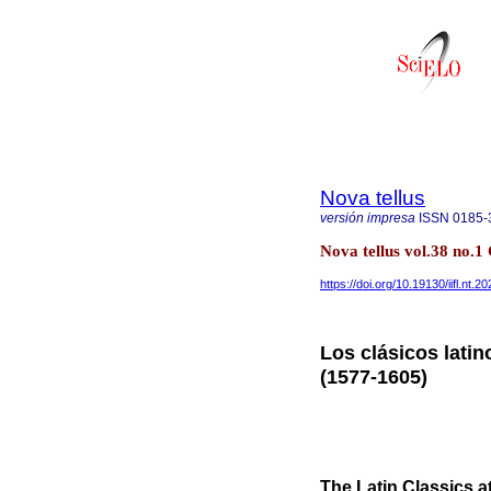
Nova tellus
versión impresa
ISSN
0185-
Nova tellus vol.38 no.
https://doi.org/10.19130/iifl.nt.
Los clásicos latin
(1577-1605)
The Latin Classics a