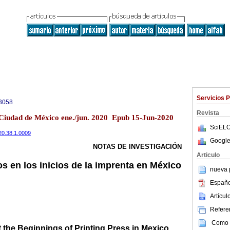
Servicios 
3058
Revista
1 Ciudad de México ene./jun. 2020 Epub 15-Jun-2020
SciELO
2020.38.1.0009
Google
NOTAS DE INVESTIGACIÓN
Articulo
os en los inicios de la imprenta en México
nueva p
Españo
Artícu
Referen
Como c
t the Beginnings of Printing Press in Mexico