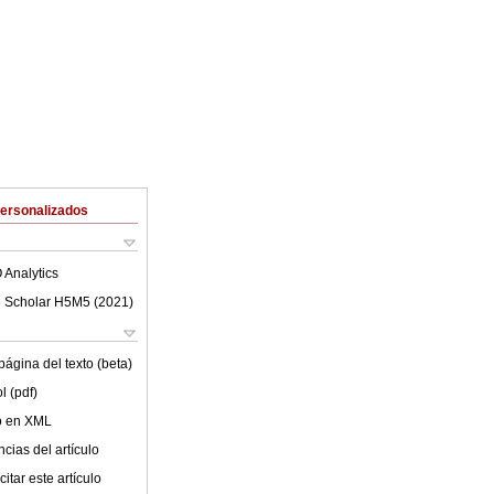
Personalizados
 Analytics
 Scholar H5M5 (
2021
)
ágina del texto (beta)
l (pdf)
lo en XML
cias del artículo
itar este artículo