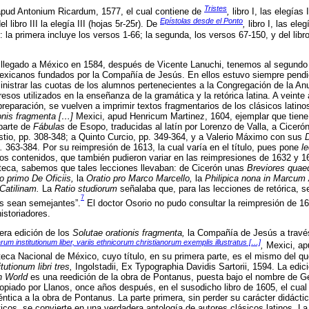
Tristes
 apud Antonium Ricardum, 1577, el cual contiene de
,
libro I, las elegías I
Epístolas desde el Ponto
l libro III la elegía III (hojas 5r-25r). De
,
libro I, las eleg
 la primera incluye los versos 1-66; la segunda, los versos 67-150, y del libro I
 llegado a México en 1584, después de Vicente Lanuchi, tenemos al segundo 
mexicanos fundados por la Compañía de Jesús. En ellos estuvo siempre pendi
inistrar las cuotas de los alumnos pertenecientes a la Congregación de la An
esos utilizados en la enseñanza de la gramática y la retórica latina. A veint
preparación, se vuelven a imprimir textos fragmentarios de los clásicos latin
onis fragmenta […]
Mexici, apud Henricum Martinez, 1604, ejemplar que tiene 
parte de
Fábulas
de Esopo, traducidas al latín por Lorenzo de Valla, a Cicerón
stio, pp. 308-348; a Quinto Curcio, pp. 349-364, y a Valerio Máximo con sus
.
363-384. Por su reimpresión de 1613, la cual varía en el título, pues pone
l
los contenidos, que también pudieron variar en las reimpresiones de 1632 y 
oteca, sabemos que tales lecciones llevaban: de Cicerón unas
Breviores quaed
o primo De Oficiis,
la
Oratio pro Marco Marcello,
la
Philipica nona in Marcum
Catilinam.
La
Ratio studiorum
señalaba que, para las lecciones de retórica, se
7
os sean semejantes”.
El doctor Osorio no pudo consultar la reimpresión de 1
istoriadores.
era edición de los
Solutae orationis fragmenta,
la Compañía de Jesús a través
rum institutionum liber, variis ethnicorum christianorum exemplis illustratus […]
,
Mexici, ap
oteca Nacional de México, cuyo título, en su primera parte, es el mismo del q
tutionum libri tres,
Ingolstadii, Ex Typographia Davidis Sartorii, 1594. La edic
n World
es una reedición de la obra de Pontanus, puesta bajo el nombre de 
opiado por Llanos, once años después, en el susodicho libro de 1605, el cual 
éntica a la obra de Pontanus. La parte primera, sin perder su carácter didáctic
cos, se convierte en una verdadera antología de autores clásicos latinos. La