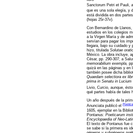
Sanctorum Petri et Pauli,
que es una sola elegía, y de
está dividida en dos partes:
(hojas 25r-37v).
Con Bernardino de Llanos,
estudios en los colegios 
a la Virgen María y de adm
servían para pagar los impr
llegara, bajo su cuidado y 
hizo, titulada
Solutae orati
México. La obra incluye, a
César, pp. 290-307; a Salu
memorabilium exempla,
pp
quizá en las páginas y en 
también posee dicha bibli
Quaedam selectiora ex libr
prima in Senatu in Lucium 
Livio, Curcio, aunque, ést
qué partes había de tales h
Un año después de la prim
Poetica
Anunciata publicó el
1605, ejemplar en la Bibli
Pontanus:
Poeticarum insti
Encyclopaedia of Neo-Lati
El texto de Pontanus fue c
se sabe si la primera es id
géneros y subgéneros poéti