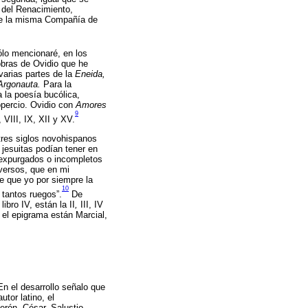
 del Renacimiento,
de la misma Compañía de
lo mencionaré, en los
obras de Ovidio que he
varias partes de la
Eneida,
Argonauta.
Para la
 la poesía bucólica,
ropercio. Ovidio con
Amores
9
I, VIII, IX, XII y XV.
 tres siglos novohispanos
 jesuitas podían tener en
expurgados o incompletos
s versos, que en mi
e que yo por siempre la
10
 tantos ruegos”.
De
libro IV, están la II
,
III, IV
a el epigrama están Marcial,
En el desarrollo señalo que
tor latino, el
erón, César, Salustio,