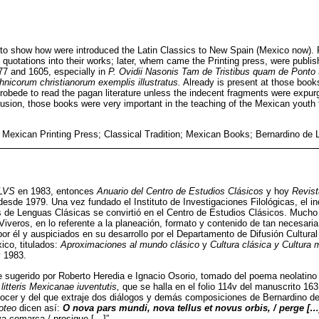
 to show how were introduced the Latin Classics to New Spain (Mexico now).
e quotations into their works; later, whem came the Printing press, were publi
77 and 1605, especially in
P. Ovidii Nasonis Tam de Tristibus quam de Ponto
ethnicorum christianorum exemplis illustratus.
Already is present at those book
robede to read the pagan literature unless the indecent fragments were expur
lusion, those books were very important in the teaching of the Mexican youth 
; Mexican Printing Press; Classical Tradition; Mexican Books; Bernardino de 
LVS
en 1983, entonces
Anuario del Centro de Estudios Clásicos
y hoy
Revist
esde 1979. Una vez fundado el Instituto de Investigaciones Filológicas, el in
 de Lenguas Clásicas se convirtió en el Centro de Estudios Clásicos. Mucho 
Viveros, en lo referente a la planeación, formato y contenido de tan necesaria
or él y auspiciados en su desarrollo por el Departamento de Difusión Cultura
co, titulados:
Aproximaciones al mundo clásico
y
Cultura clásica y Cultura
 1983.
 sugerido por Roberto Heredia e Ignacio Osorio, tomado del poema neolatin
litteris Mexicanae iuventutis,
que se halla en el folio 114v del manuscrito 163
nocer y del que extraje dos diálogos y demás composiciones de Bernardino de
oteo
dicen así:
O nova pars mundi, nova tellus et novus orbis, / perge […
va comarca / prosigue […]”.