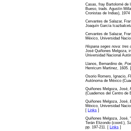
Casas, fray Bartolomé de 
Bueso, trads. Agustín Mill
Cronistas de Indias), 1974 (
Cervantes de Salazar, Fra
Joaquín García Icazbalcet
Cervantes de Salazar, Fra
México, Universidad Naci
Hispana seges nova: tres 
José Quiñones Melgoza, in
Universidad Nacional Autó
Llanos, Bernardino de,
Poe
Henricum Martinez, 1605. 
Osorio Romero, Ignacio,
F
Autónoma de México (Cuade
Quiñones Melgoza, José,
(Cuadernos del Centro de E
Quiñones Melgoza, José,
México, Universidad Nacio
[
Links
]
Quiñones Melgoza, José, 
Terán Elizondo (coord.),
Sa
pp. 197-211. [
Links
]