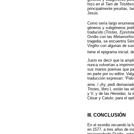
hizo en el
Tam de Tristibv
principalmente jesuitas, 
Jesús.
Como sería largo enumerar 
géneros y subgéneros poéti
traducido (
Tristes, Epístol
Ovidio con las
Metamorfos
tragedia, se encuentra Sé
Virgilio con algunas de su
tiene el epigrama inicial; del
Justo es decir que la ampli
nunca volverían a imprimirs
sus manos poemas que para
en parte por su editor. Val
traducción expresan: “Pido
ame. / ¡Ay, pedí demasiado
Tristes,
libro I, están las el
y V, y de las
Heroidas,
la e
César y Catulo; para el epit
III. CONCLUSIÓN
En el exordio recuerdo la 
en 1577, a tres años de in
insospechado Ovidio, antes