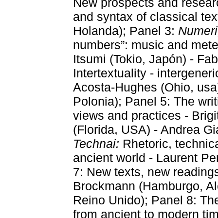
New prospects and researc
and syntax of classical tex
Holanda); Panel 3:
Numeri,
numbers”: music and meter 
Itsumi (Tokio, Japón) - Fab
Intertextuality - intergeneri
Acosta-Hughes (Ohio, usa
Polonia); Panel 5: The wri
views and practices - Brig
(Florida, USA) - Andrea Gia
Technai:
Rhetoric, technic
ancient world - Laurent Pe
7: New texts, new readin
Brockmann (Hamburgo, Ale
Reino Unido); Panel 8: The 
from ancient to modern ti