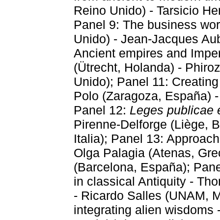
Reino Unido) - Tarsicio H
Panel 9: The business worl
Unido) - Jean-Jacques Aub
Ancient empires and Imper
(Ütrecht, Holanda) - Phir
Unido); Panel 11: Creating 
Polo (Zaragoza, España) -
Panel 12:
Leges publicae e
Pirenne-Delforge (Liège, B
Italia); Panel 13: Approach
Olga Palagia (Atenas, Grec
(Barcelona, España); Pane
in classical Antiquity - Th
- Ricardo Salles (UNAM, M
integrating alien wisdoms 