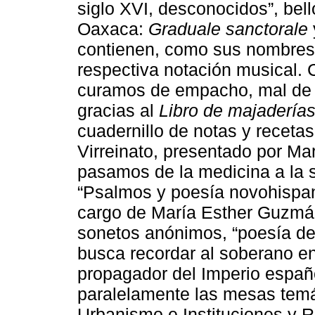
siglo XVI, desconocidos”, bel
Oaxaca:
Graduale sanctorale
contienen, como sus nombres 
respectiva notación musical. 
curamos de empacho, mal de oj
gracias al
Libro de majaderías
cuadernillo de notas y receta
Virreinato, presentado por Ma
pasamos de la medicina a la 
“Psalmos y poesía novohispan
cargo de María Esther Guzmán
sonetos anónimos, “poesía de 
busca recordar al soberano e
propagador del Imperio españo
paralelamente las mesas tem
Urbanismo e Instituciones y 