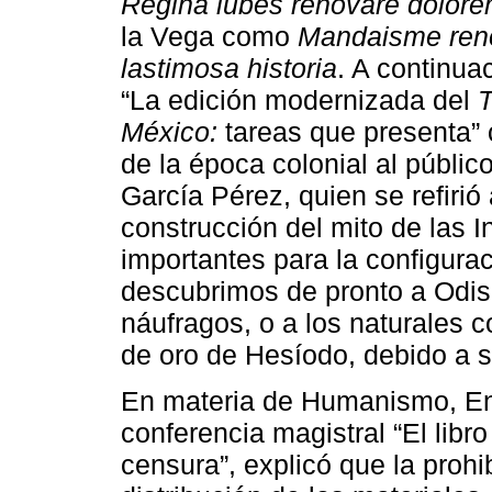
Regina iubes renovare dolor
la Vega como
Mandaisme renov
lastimosa historia
. A continu
“La edición modernizada del
T
México:
tareas que presenta” c
de la época colonial al públic
García Pérez, quien se refirió 
construcción del mito de las I
importantes para la configurac
descubrimos de pronto a Odis
náufragos, o a los naturales
de oro de Hesíodo, debido a su
En materia de Humanismo, En
conferencia magistral “El lib
censura”, explicó que la prohi