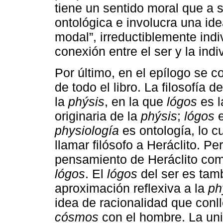
tiene un sentido moral que a 
ontológica e involucra una id
modal”, irreductiblemente indiv
conexión entre el ser y la ind
Por último, en el epílogo se 
de todo el libro. La filosofía 
la
phýsis
, en la que
lógos
es l
originaria de la
phýsis
;
lógos
e
physiología
es ontología, lo cu
llamar filósofo a Heráclito. P
pensamiento de Heráclito co
lógos
. El
lógos
del ser es tam
aproximación reflexiva a la
ph
idea de racionalidad que conl
cósmos
con el hombre. La uni