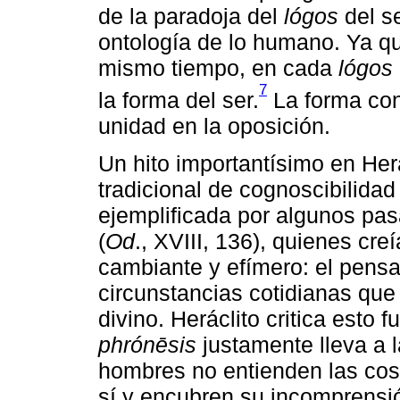
de la paradoja del
lógos
del se
ontología de lo humano. Ya 
mismo tiempo, en cada
lógos
7
la forma del ser.
La forma con
unidad en la oposición.
Un hito importantísimo en Her
tradicional de cognoscibilidad
ejemplificada por algunos pa
(
Od
., XVIII, 136), quienes c
cambiante y efímero: el pens
circunstancias cotidianas que 
divino. Heráclito critica esto
phrónēsis
justamente lleva a 
hombres no entienden las cosa
sí y encubren su incomprensi