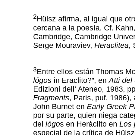
2
Hülsz afirma, al igual que ot
cercana a la poesía. Cf. Kahn
Cambridge, Cambridge Universi
Serge Mouraviev,
Heraclitea,
S
3
Entre ellos están Thomas Mor
lógos
in Eraclito?”, en
Atti de
Edizioni dell’ Ateneo, 1983, p
Fragments
, Paris, puf, 1986)
John Burnet en
Early Greek P
por su parte, quien niega cate
del
lógo
s en Heràclito en
Los 
especial de la crítica de Hülsz