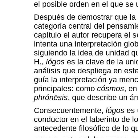
el posible orden en el que se 
Después de demostrar que la 
categoría central del pensamien
capítulo el autor recupera el s
intenta una interpretación glo
siguiendo la idea de unidad q
H.,
lógos
es la clave de la unid
análisis que despliega en este
guía la interpretación ya me
principales: como
cósmos
, e
phrónēsis
, que describe un ám
Consecuentemente,
lógos
es 
conductor en el laberinto de l
antecedente filosófico de lo 