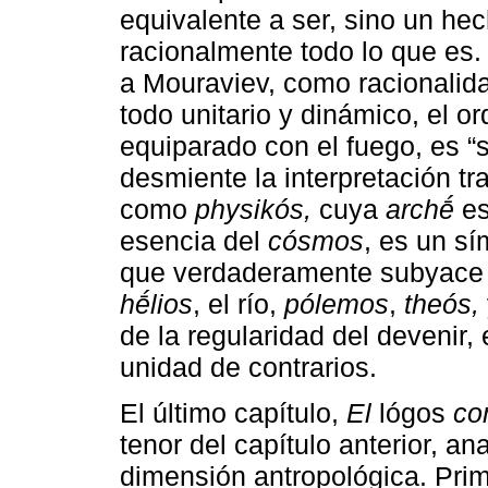
equivalente a ser, sino un hec
racionalmente todo lo que es.
a Mouraviev, como racionalid
todo unitario y dinámico, el o
equiparado con el fuego, es 
desmiente la interpretación tra
como
physikós,
cuya
archḗ
es
esencia del
cósmos
, es un sí
que verdaderamente subyace a
hḗlios
, el río,
pólemos
,
theós,
de la regularidad del devenir,
unidad de contrarios.
El último capítulo,
El
lógos
co
tenor del capítulo anterior, an
dimensión antropológica. Prim