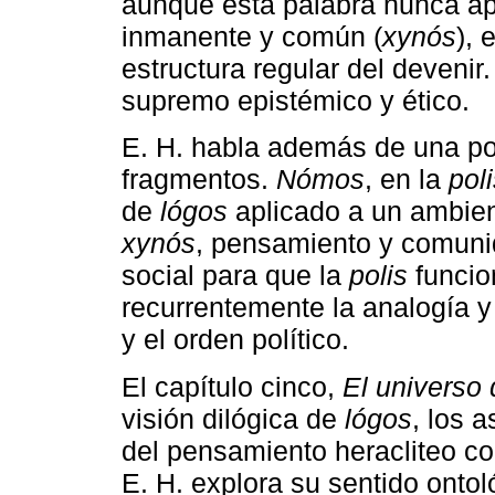
aunque esta palabra nunca ap
inmanente y común (
xynós
), 
estructura regular del devenir.
supremo epistémico y ético.
E. H. habla además de una poli
fragmentos.
Nómos
, en la
poli
de
lógos
aplicado a un ambie
xynós
, pensamiento y comunid
social para que la
polis
funcio
recurrentemente la analogía y
y el orden político.
El capítulo cinco,
El universo 
visión dilógica de
lógos
, los 
del pensamiento heracliteo co
E. H. explora su sentido onto