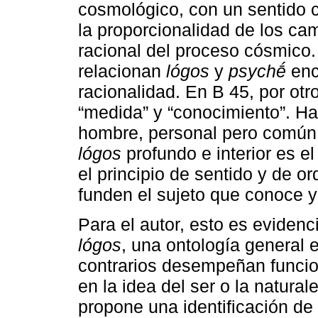
cosmológico, con un sentido c
la proporcionalidad de los cam
racional del proceso cósmico.
relacionan
lógos
y
psychḗ
enc
racionalidad. En B 45, por otr
“medida” y “conocimiento”. H
hombre, personal pero común
lógos
profundo e interior es e
el principio de sentido y de o
funden el sujeto que conoce y
Para el autor, esto es evidenc
lógos
, una ontología general e
contrarios desempeñan funci
en la idea del ser o la natur
propone una identificación d