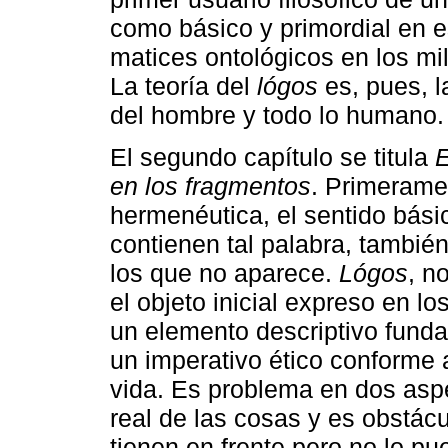
como básico y primordial en 
matices ontológicos en los mi
La teoría del
lógos
es, pues, l
del hombre y todo lo humano.
El segundo capítulo se titula
E
en los fragmentos
. Primeramen
hermenéutica, el sentido bás
contienen tal palabra, tambié
los que no aparece.
Lógos
, n
el objeto inicial expreso en l
un elemento descriptivo funda
un imperativo ético conforme 
vida. Es problema en dos aspe
real de las cosas y es obstácu
tienen en frente pero no lo p