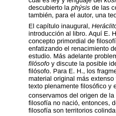
cual es ley y lenguaje del
kós
descubierto la
phýsis
de las c
también, para el autor, una teo
El capítulo inaugural,
Heráclit
introducción al libro. Aquí E. H
concepto primordial de filosof
enfatizando el renacimiento d
estudio. Más adelante proble
filósofo
y discute la posible id
filósofo. Para E. H., los fragm
material original más extens
texto plenamente filosófico y
conservamos del origen de la f
filosofía no nació, entonces, d
filosofía son territorios coli