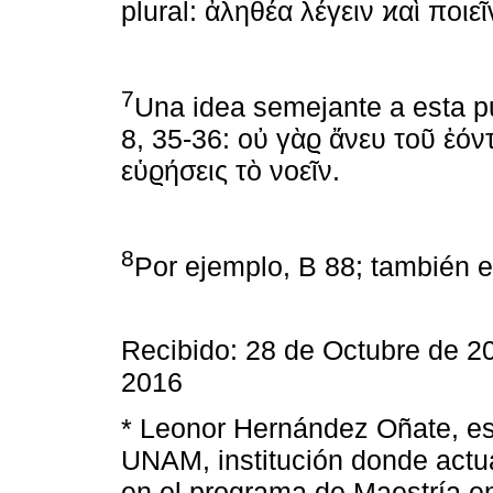
plural: ἀληθέα λέγειν ϰαὶ ποιεῖ
7
Una idea semejante a esta 
8, 35-36: οὐ γὰϱ ἄνευ τοῦ ἐόν
εὑϱήσεις τὸ νοεῖν.
8
Por ejemplo, B 88; también e
Recibido: 28 de Octubre de 2
2016
* Leonor Hernández Oñate, es 
UNAM, institución donde actu
en el programa de Maestría en