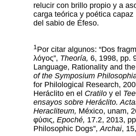
relucir con brillo propio y a
carga teórica y poética capaz 
del sabio de Éfeso.
1
Por citar algunos: “Dos frag
λόγος”,
Theoría,
6, 1998, pp. 
Language, Rationality and the 
of the Symposium Philosophi
for Philological Research, 200
Heráclito en el
Cratilo
y el
Tee
ensayos sobre Heráclito. Ac
Heracliteum,
México, unam, 20
φύσις,
Epoché,
17.2, 2013, pp
Philosophic Dogs”,
Archai
, 15