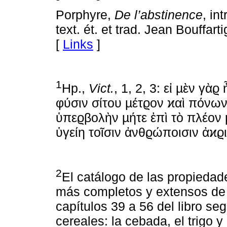
Porphyre,
De l’abstinence
, in
text. ét. et trad. Jean Bouffart
[
Links
]
1
Hp.,
Vict.
, 1, 2, 3: εἰ µὲν γὰ
φύσιν σίτου µέτϱον ϰαὶ πόνω
ὑπεϱβολὴν µήτε ἐπὶ τὸ πλέον 
ὑγείη τοῖσιν ἀνθϱώποισιν ἀϰϱ
2
El catálogo de las propiedad
más completos y extensos de l
capítulos 39 a 56 del libro s
cereales: la cebada, el trigo y