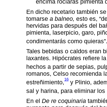
encima rociarás pimienta 
En dicho recetario también se
tomarse
a balneo,
esto es, “d
hervidas para después del bañ
pimienta, laserpicio, garo, pi
condimentarás como quieras”
Tales bebidas o caldos eran 
laxantes. Hipócrates refiere l
hechos a partir de sepias, pu
romanos, Celso recomienda la t
16
estreñimiento,
y Plinio, adem
sal y harina, para eliminar los 
En el
De re coquinaria
también