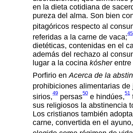
en la dieta cotidiana de sacerd
pureza del alma. Son bien con
pitagóricos respecto al cons
45
referidas a la carne de vaca;
dietéticas, contenidas en el c
además del rechazo al consum
lugar a la cocina
kósher
entre 
Porfirio en
Acerca de la absti
prohibiciones alimentarias de 
49
50
51
sirios,
persas
e hindúes,
sus religiosos la abstinencia t
Los cristianos también adoptar
carne, convertida en el ayuno
elegido como régimen de vida