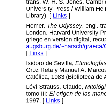
trans. W. H. S. Jones, Cambr
University Press / William H
Library). [
Links
]
Homer,
The Odyssey
, engl. t
London, Harvard University Pr
griego en versión digital, re
augsburg.de/~harsch/graeca
[
Links
]
Isidoro de Sevilla,
Etimología
Oroz Reta y Manuel A. Marcos
Católica, 1983 (Biblioteca de A
Lévi-Strauss, Claude,
Mitológ
tomo III:
El origen de las man
1997. [
Links
]