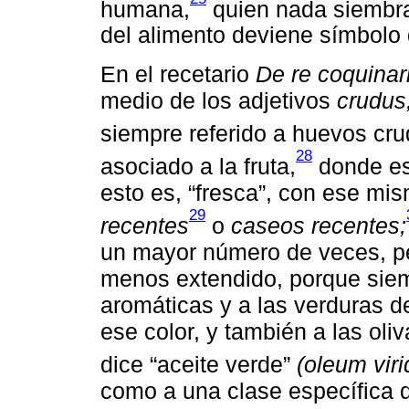
humana,
quien nada siembra 
del alimento deviene símbolo d
En el recetario
De re coquinar
medio de los adjetivos
crudus
siempre referido a huevos cr
28
asociado a la fruta,
donde es 
esto es, “fresca”, con ese mi
29
recentes
o
caseos recentes;
un mayor número de veces, p
menos extendido, porque siemp
aromáticas y a las verduras d
ese color, y también a las oli
dice “aceite verde”
(oleum vir
como a una clase específica d