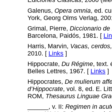
Galenus,
Opera omnia
, ed. c
York, Georg Olms Verlag, 200
Grimal, Pierre,
Diccionario de
Barcelona, Paidós, 1981. [
Li
Harris, Marvin,
Vacas, cerdos,
2010. [
Links
]
Hippocrate,
Du Régime
, text.
Belles Lettres, 1967. [
Links
]
Hippocrates,
De mulierum affe
d’Hippocrate
, vol. 8, ed. E. Li
ROM,
Thesaurus Linguae Gr
______, v. II:
Regimen in acut