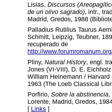
Lisias,
Discursos (Areopagític
de un olivo sagrado)
, intr., t
Madrid, Gredos, 1988 (Bibliot
Palladius Rutilius Taurus Aem
Schmitt, Leipzig, Teubner, 1898
recuperado de
http://www.forumromanum.org/l
Pliny,
Natural History
, engl. t
Jones (VI-VIII), D. E. Eichho
William Heinemann / Harvard 
1963 (The Loeb Classical Libra
Porfirio,
Sobre la abstinencia
,
Lorente, Madrid, Gredos, 1984
[
Links
]