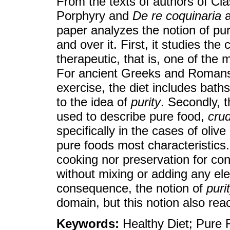
From the texts of authors of Clas
Porphyry and
De re coquinaria
a
paper analyzes the notion of pu
and over it. First, it studies the
therapeutic, that is, one of the 
For ancient Greeks and Romans, 
exercise, the diet includes bath
to the idea of
purity
. Secondly, 
used to describe pure food,
crud
specifically in the cases of oliv
pure foods most characteristics.
cooking nor preservation for c
without mixing or adding any elem
consequence, the notion of
puri
domain, but this notion also re
Keywords:
Healthy Diet; Pure