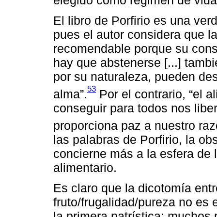
El libro de Porfirio es una ve
pues el autor considera que l
recomendable porque su consum
hay que abstenerse [...] tambi
por su naturaleza, pueden des
53
alma”.
Por el contrario, “el a
conseguir para todos nos libe
proporciona paz a nuestro ra
las palabras de Porfirio, la o
concierne más a la esfera de l
alimentario.
Es claro que la dicotomía ent
fruto/frugalidad/pureza no es e
la primera patrística: muchos