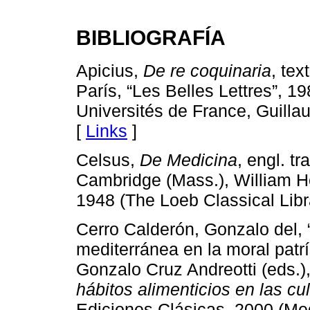
BIBLIOGRAFÍA
Apicius,
De re coquinaria
, tex
París, “Les Belles Lettres”, 19
Universités de France, Guill
[
Links
]
Celsus,
De Medicina
, engl. t
Cambridge (Mass.), William H
1948 (The Loeb Classical Libra
Cerro Calderón, Gonzalo del, 
mediterránea en la moral patrí
Gonzalo Cruz Andreotti (eds.)
hábitos alimenticios en las cu
Ediciones Clásicas, 2000 (Med