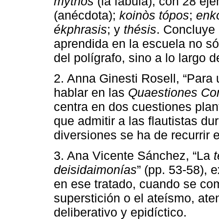
mŷthos
(la fábula), con 28 ej
(anécdota);
koinòs tópos
;
enk
ékphrasis
; y
thésis
. Concluye 
aprendida en la escuela no sól
del polígrafo, sino a lo largo 
2. Anna Ginesti Rosell, “Para 
hablar en las
Quaestiones Co
centra en dos cuestiones plant
que admitir a las flautistas du
diversiones se ha de recurrir 
3. Ana Vicente Sánchez, “La
deisidaimonías
” (pp. 53-58), 
en ese tratado, cuando se com
superstición o el ateísmo, at
deliberativo y epidíctico.