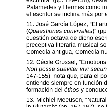
escritura” (pp. 129-138), dest
Palamedes y Hermes como inve
el escritor se inclina más por
11. José García López, “El ar
(
Quaestiones convivales
)” (p
cuestión octava de dicho escr
preceptiva literaria-musical so
Comedia antigua, Comedia n
12. Cécile Grossel, “Émotions 
Non posse suaviter vivi sec
147-155), nota que, para el pol
entiende siempre en función d
formación del
éthos
y conduce 
13. Michiel Meeusen, “Natural
in Plutarch” (pp. 157-167), se 