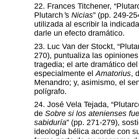
22. Frances Titchener, “Plutarc
Plutarch ̓s
Nicias
” (pp. 249-25
utilizada al escribir la indicad
darle un efecto dramático.
23. Luc Van der Stockt, “Pluta
270), puntualiza las opinione
tragedia; el arte dramático de
especialmente el
Amatorius
, 
Menandro; y, asimismo, el sent
polígrafo.
24. José Vela Tejada, “Plutarco
de
Sobre si los atenienses fu
sabiduría
” (pp. 271-279), sos
ideología bélica acorde con su