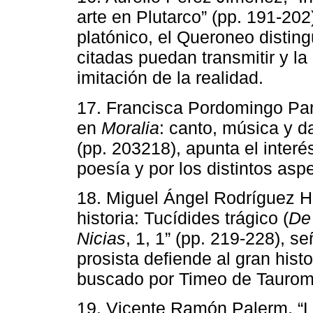
arte en Plutarco” (pp. 191-20
platónico, el Queroneo distin
citadas puedan transmitir y l
imitación de la realidad.
17. Francisca Pordomingo Par
en
Moralia
: canto, música y da
(pp. 203218), apunta el interés
poesía y por los distintos as
18. Miguel Ángel Rodríguez Horr
historia: Tucídides trágico (
De
Nicias
, 1, 1” (pp. 219-228), s
prosista defiende al gran hist
buscado por Timeo de Taurom
19. Vicente Ramón Palerm, “La