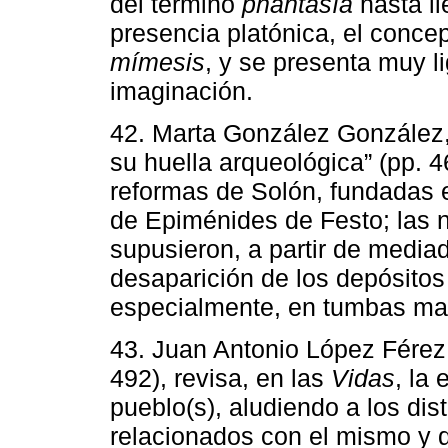
del término
phantasía
hasta ll
presencia platónica, el conce
mímesis
, y se presenta muy l
imaginación.
42. Marta González González, 
su huella arqueológica” (pp. 4
reformas de Solón, fundadas 
de Epiménides de Festo; las 
supusieron, a partir de mediad
desaparición de los depósitos
especialmente, en tumbas ma
43. Juan Antonio López Férez,
492), revisa, en las
Vidas
, la
pueblo(s), aludiendo a los dis
relacionados con el mismo y d