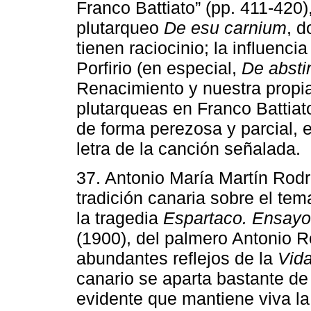
Franco Battiato” (pp. 411-420),
plutarqueo
De esu carnium
, 
tienen raciocinio; la influenci
Porfirio (en especial,
De absti
Renacimiento y nuestra propia
plutarqueas en Franco Battiat
de forma perezosa y parcial, e
letra de la canción señalada.
37. Antonio María Martín Rod
tradición canaria sobre el te
la tragedia
Espartaco. Ensayo 
(1900), del palmero Antonio 
abundantes reflejos de la
Vid
canario se aparta bastante de 
evidente que mantiene viva la