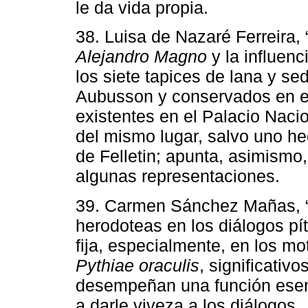
le da vida propia.
38. Luisa de Nazaré Ferreira, 
Alejandro Magno
y la influenc
los siete tapices de lana y sed
Aubusson y conservados en e
existentes en el Palacio Naci
del mismo lugar, salvo uno h
de Felletin; apunta, asimismo,
algunas representaciones.
39. Carmen Sánchez Mañas, “
herodoteas en los diálogos pít
fija, especialmente, en los m
Pythiae oraculis
, significativ
desempeñan una función esenc
a darle viveza a los diálogos.