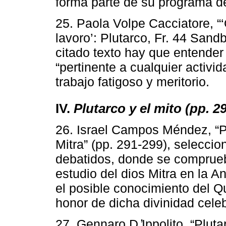
forma parte de su programa de
25. Paola Volpe Cacciatore, “‘Q
lavoro’: Plutarco, Fr. 44 Sandb
citado texto hay que entender
“pertinente a cualquier activi
trabajo fatigoso y meritorio.
IV.
Plutarco y el mito (pp. 2
26. Israel Campos Méndez, “Plu
Mitra” (pp. 291-299), seleccio
debatidos, donde se comprueba
estudio del dios Mitra en la 
el posible conocimiento del Q
honor de dicha divinidad cele
27. Gennaro D ̓Ippolito, “Plutar