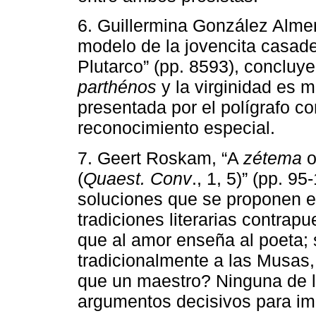
6. Guillermina González Alme
modelo de la jovencita casad
Plutarco” (pp. 8593), concluy
parthénos
y la virginidad es m
presentada por el polígrafo co
reconocimiento especial.
7. Geert Roskam, “A
zétema
o
(
Quaest. Conv
., 1, 5)” (pp. 9
soluciones que se proponen en
tradiciones literarias contra
que al amor enseña al poeta; 
tradicionalmente a las Musas
que un maestro? Ninguna de l
argumentos decisivos para i