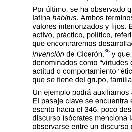
Por último, se ha observado qu
latina
habitus
. Ambos términos
valores interiorizados y fijos.
activo, práctico, político, ref
que encontraremos desarroll
36
invención
de Cicerón,
y que,
denominados como “virtudes c
actitud o comportamiento “éti
que se tiene del grupo, familia
Un ejemplo podrá auxiliarnos a
El pasaje clave se encuentra e
escrito hacia el 346, poco de
discurso Isócrates menciona 
observarse entre un discurso o