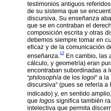
testimonios antiguos referido
de su sistema que se encuent
discursiva. Su enseñanza abar
que se en contraban el derecho,
composición escrita y otras d
debemos siempre tomar en cue
eficaz y de la comunicación d
12
enseñanza.
En cambio, las 
cálculo, y geometría) eran pu
encontraban subordinadas a l
“
philosophía
de los
logoi
” a l
discursiva” (pues se refería a
indicado) y, en sentido amplio,
que
logos
significa también r
intelectiva que permita discern