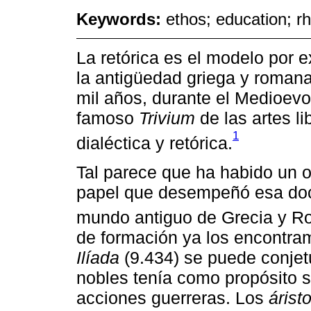
Keywords:
ethos; education; rh
La retórica es el modelo por 
la antigüedad griega y romana
mil años, durante el Medioevo
famoso
Trivium
de las artes l
1
dialéctica y retórica.
Tal parece que ha habido un o
papel que desempeñó esa doct
mundo antiguo de Grecia y R
de formación ya los encontra
Ilíada
(9.434) se puede conjet
nobles tenía como propósito sa
acciones guerreras. Los
áristo