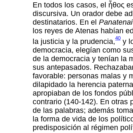
En todos los casos, el ἦθος e
discursiva. Un orador debe ad
destinatarios. En el
Panatena
los reyes de Atenas habían ed
40
la justicia y la prudencia,
y l
democracia, elegían como sus 
de la democracia y tenían la m
sus antepasados. Rechazaban 
favorable: personas malas y 
dilapidado la herencia patern
apropiaban de los fondos públ
contrario (140-142). En otras 
de las palabras; además toma
la forma de vida de los políti
predisposición al régimen polí