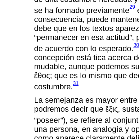
29
se ha formado previamente
e
consecuencia, puede mantener
debe que en los textos aparez
“permanecer en esa actitud”, 
30
de acuerdo con lo esperado.
concepción está tica acerca d
mudable, aunque podemos supo
ἔθος; que es lo mismo que de
31
costumbre.
La semejanza es mayor entre ἠ
podremos decir que ἕξις, susta
“poseer”), se refiere al conjun
una persona, en analogía y opo
como aparece claramente del