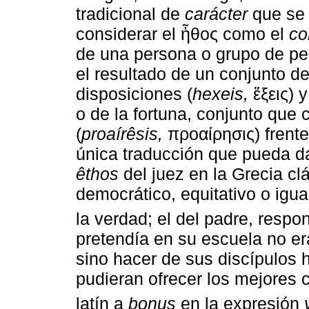
tradicional de
carácter
que se 
considerar el ἦθος como el
co
de una persona o grupo de pe
el resultado de un conjunto d
disposiciones (
hexeis,
ἕξεις) 
o de la fortuna, conjunto que
(
proaírêsis,
προαίρησις) frent
única traducción que pueda da
êthos
del juez en la Grecia clás
democrático, equitativo o iguali
la verdad; el del padre, respon
pretendía en su escuela no era
sino hacer de sus discípulos
pudieran ofrecer los mejores 
latín a
bonus
en la expresión