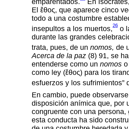
emparentados.
En Isócrates,
El ἔθος, que aparece cinco ve
todo a una costumbre estable
26
insepultos a los muertos,
o l
durante las grandes celebraci
trata, pues, de un
nomos,
de u
Acerca de la paz
(8) 91, se ha
entenderse como un
nomos
o 
como ley (ἔθος) para los tira
esfuerzos y los sufrimientos” 
En cambio, puede observarse q
disposición anímica que, por 
congruente con una persona, 
esta conducta ha sido constru
de una costumbre heredada y p