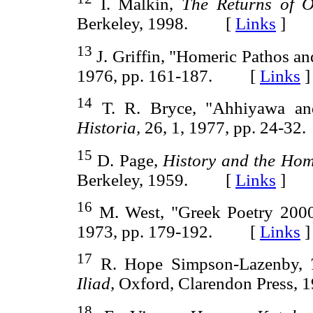
I. Malkin,
The Returns of O
Berkeley, 1998. [
Links
]
13
J. Griffin, "Homeric Pathos an
1976, pp. 161-187. [
Links
]
14
T. R. Bryce, "Ahhiyawa and
Historia,
26, 1, 1977, pp. 24-
15
D. Page,
History and the Home
Berkeley, 1959. [
Links
]
16
M. West, "Greek Poetry 200
1973, pp. 179-192. [
Links
]
17
R. Hope Simpson-Lazenby,
Iliad,
Oxford, Clarendon Press
18