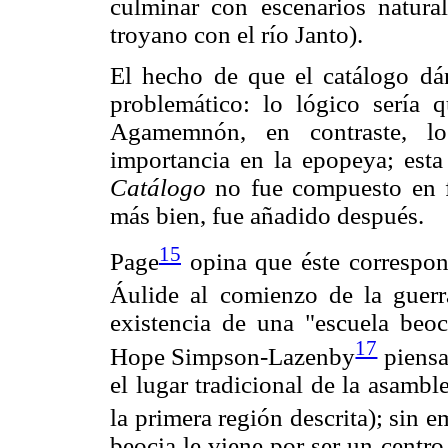
culminar con escenarios natura
troyano con el río Janto).
El hecho de que el catálogo d
problemático: lo lógico sería q
Agamemnón, en contraste, los
importancia en la epopeya; esta
Catálogo
no fue compuesto en f
más bien, fue añadido después.
15
Page
opina que éste correspond
Áulide al comienzo de la guerr
existencia de una "escuela beoc
17
Hope Simpson-Lazenby
piensa
el lugar tradicional de la asambl
la primera región descrita); sin 
beocia le viene por ser un centr