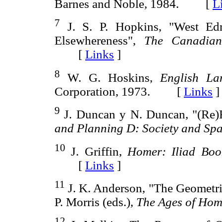
Barnes and Noble
,
1984. [
L
7
J. S. P. Hopkins, "West Ed
Elsewhereness",
The Canadian
[
Links
]
8
W. G. Hoskins,
English La
Corporation, 1973. [
Links
]
9
J. Duncan y N. Duncan, "(Re)
and Plan
ning D: Society and Spa
10
J. Griffin,
Homer: Iliad Boo
[
Links
]
11
J. K. Anderson, "The Geometric
P. Morris (eds.),
The Ages of Hom
12