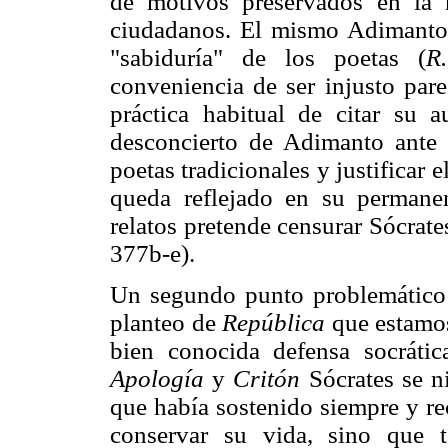
de motivos preservados en la 
ciudadanos. El mismo Adimanto 
"sabiduría" de los poetas (
R.
conveniencia de ser injusto par
práctica habitual de citar su 
desconcierto de Adimanto ante l
poetas tradicionales y justificar 
queda reflejado en su permane
relatos pretende censurar Sócrate
377b-e).
Un segundo punto problemático 
planteo de
República
que estamos
bien conocida defensa socráti
Apología
y
Critón
Sócrates se n
que había sostenido siempre y rec
conservar su vida, sino que