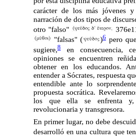
por esta disciplina educativa prel
carácter de los más jóvenes y 
narración de dos tipos de discur
otro "falso"
376e11
6
"falsas" (
)
pero que
8
sugiere,
en consecuencia, cen
opiniones se encuentren reñid
obtener en los educandos. An
entender a Sócrates, respuesta q
entendible ante lo sorprenden
propuesta socrática. Revelarem
los que ella se enfrenta y,
revolucionaria y transgresora.
En primer lugar, no debe descuida
desarrolló en una cultura que ten