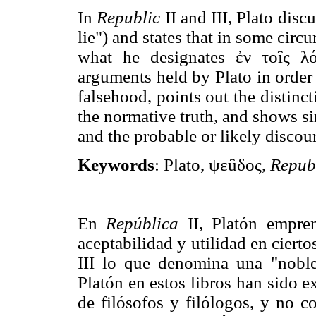
In
Republic
II and III, Plato dis
lie") and states that in some circu
what he designates ἐν τοȋς λ
arguments held by Plato in order 
falsehood, points out the distinct
the normative truth, and shows s
and the probable or likely discou
Keywords
: Plato, ψεȗδος,
Republ
En
República
II, Platón empren
aceptabilidad y utilidad en cierto
III lo que denomina una "nobl
Platón en estos libros han sido 
de filósofos y filólogos, y no c