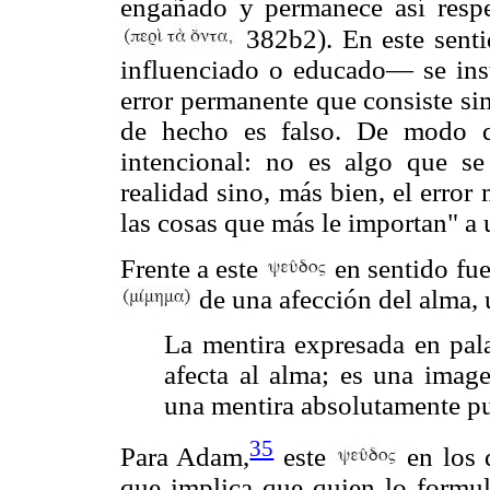
engañado y permanece así respe
382b2). En este senti
influenciado o educado— se inst
error permanente que consiste si
de hecho es falso. De modo q
intencional: no es algo que se
realidad sino, más bien, el erro
las cosas que más le importan" a
Frente a este
en sentido fue
de una afección del alma,
La mentira expresada en pala
afecta al alma; es una imag
una mentira absolutamente pu
35
Para Adam,
este
en los 
que implica que quien lo formul