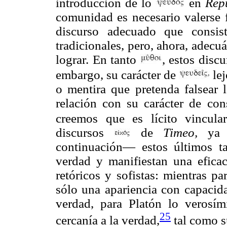
introducción de lo
en
Rep
comunidad es necesario valerse 
discurso adecuado que consis
tradicionales, pero, ahora, adecu
lograr. En tanto
, estos disc
embargo, su carácter de
lej
o mentira que pretenda falsear 
relación con su carácter de cons
creemos que es lícito vincul
discursos
de
Timeo,
ya q
continuación— estos últimos t
verdad y manifiestan una eficaci
retóricos y sofistas: mientras p
sólo una apariencia con capacida
verdad, para Platón lo verosím
25
cercanía a la verdad,
tal como s