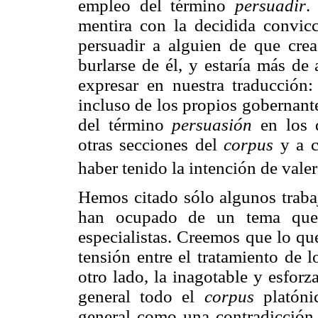
empleo del término
persuadir
.
mentira con la decidida convic
persuadir a alguien de que crea
burlarse de él, y estaría más de
expresar en nuestra traducción:
incluso de los propios gobernante
del término
persuasión
en los d
otras secciones del
corpus
y a c
haber tenido la intención de vale
Hemos citado sólo algunos trabaj
han ocupado de un tema que 
especialistas. Creemos que lo qu
tensión entre el tratamiento de 
otro lado, la inagotable y esfor
general todo el
corpus
platóni
general como una contradicción, 