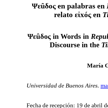
Ψεȗδος en palabras en
relato εἰxóς en
T
Ψεȗδος in Words in
Repub
Discourse in the
T
María G
Universidad de Buenos Aires.
ma
Fecha de recepción: 19 de abril d