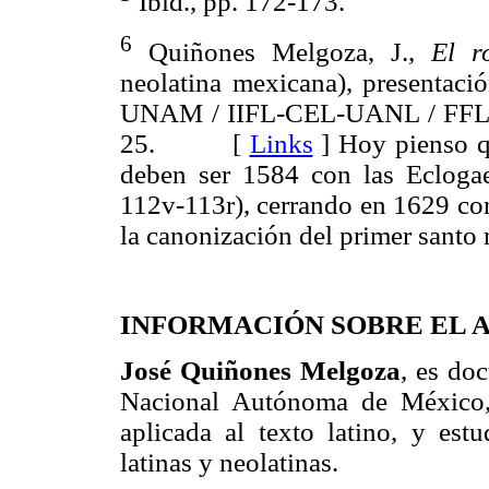
Ibid., pp. 172-173.
6
Quiñones Melgoza, J.,
El r
neolatina mexicana), presentaci
UNAM / IIFL-CEL-UANL / FFL, 1
25. [
Links
]
Hoy pienso qu
deben ser 1584 con las Ecloga
112v-113r), cerrando en 1629 con
la canonización del primer santo
INFORMACIÓN SOBRE EL 
José Quiñones Melgoza
, es doc
Nacional Autónoma de México, 
aplicada al texto latino, y est
latinas y neolatinas.