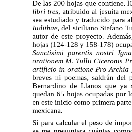
De las 200 hojas que contiene, l
libri tres
, atribuido al jesuita m
sea estudiado y traducido para a
Iudithae
, del siciliano Stefano T
autor de este proyecto. Además,
hojas (124-128 y 158-178) ocupa
Sancti
simi parentis nostri Ign
orationem
M. Tullii Ciceronis P
artificio
in oratione
Pro Archia 
breves ni poemas, saldrán del 
Bernardino de Llanos que ya s
quedan 65 hojas ocupadas por lo
en este inicio como primera parte
mexicana.
Si para calcular el peso de impo
se me preguntara cuántas compo