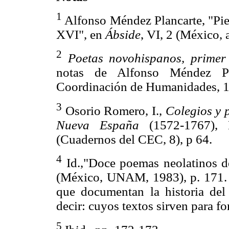
1
Alfonso Méndez Plancarte, "Piez
XVI", en
Áb
side
, VI, 2 (México,
2
Poetas novohispanos, primer 
notas de Alfonso Méndez P
Coordinación de Humanidades,
3
Osorio Romero, I.,
Colegios y p
Nueva España
(1572-1767),
(Cuadernos del CEC, 8), p 64
4
Id.,"Doce poemas neolatinos d
(México, UNAM, 1983), p.
que documentan la historia del
decir: cuyos textos sirven para fo
5