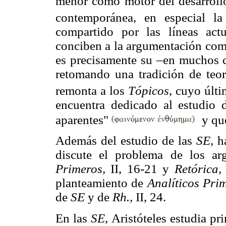
menor como motor del desarrollo
contemporánea, en especial la
compartido por las líneas act
conciben a la argumentación com
es precisamente su –en muchos ca
retomando una tradición de teor
remonta a los
Tópicos
, cuyo últi
encuentra dedicado al estudio 
aparentes"
y que
Además del estudio de las
SE
, h
discute el problema de los ar
Primeros,
II, 16-21 y
Retórica,
planteamiento de
Analíticos
Pri
de
SE
y de
Rh.,
II, 24.
En las
SE
, Aristóteles estudia p