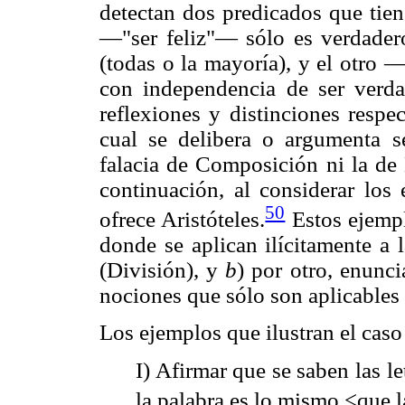
detectan dos predicados que tiene
—"ser feliz"— sólo es verdadero
(todas o la mayoría), y el otro 
con independencia de ser verdad
reflexiones y distinciones respe
cual se delibera o argumenta s
falacia de Composición ni la de
continuación, al considerar los
50
ofrece Aristóteles.
Estos ejemp
donde se aplican ilícitamente a 
(División), y
b
) por otro, enunc
nociones que sólo son aplicables
Los ejemplos que ilustran el cas
I) Afirmar que se saben las l
la palabra es lo mismo <que l