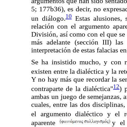
argumentos que han sido sentado
5; 177b36), es decir, no expres
10
un diálogo.
Estas alusiones, 
relación con el argumento apar
División, así como con el que se
más adelante (sección III) las
interpretación de estas falacias e
Se ha insistido mucho, y con r
existen entre la dialéctica y la re
Y no hay más que recordar la se
12
contraparte de la dialéctica"
) 
ambas un juego de semejanzas, an
cuales, entre las dos disciplinas
el argumento dialéctico y el 
aparente
y el