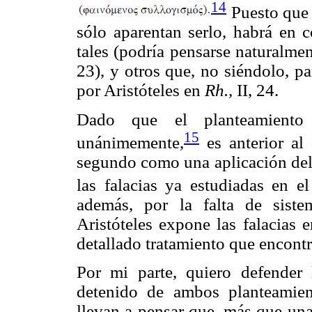
14
Puesto que 
sólo aparentan serlo, habrá en
tales (podría pensarse naturalme
23), y otros que, no siéndolo, p
por Aristóteles en
Rh.,
II, 24.
Dado que el planteamien
15
unánimemente,
es anterior al
segundo como una aplicación del
las falacias ya estudiadas en el
además, por la falta de sist
Aristóteles expone las falacias 
detallado tratamiento que encon
Por mi parte, quiero defender 
detenido de ambos planteamien
llevan a pensar que, más que un