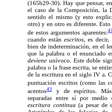
(165b29-30). Hay que pensar, ent
el caso de la Composición, la 
sentido el mismo (y esto expli
otro) y en otro es diferente. Est
4
de estos argumentos aparentes:
cuando están
escritos
, es decir
bien de indeterminación, en el le
que la palabra o el enunciado 
deviene
unívoco. Este doble sign
palabra o la frase escrita, se ent
de la escritura en el siglo IV a.
puntuación escritos (como las c
43
acentos
y de espíritus. Más
separadas entre sí por medio 
escritura
continua
(a pesar de 
Aristóteles de las falacias d