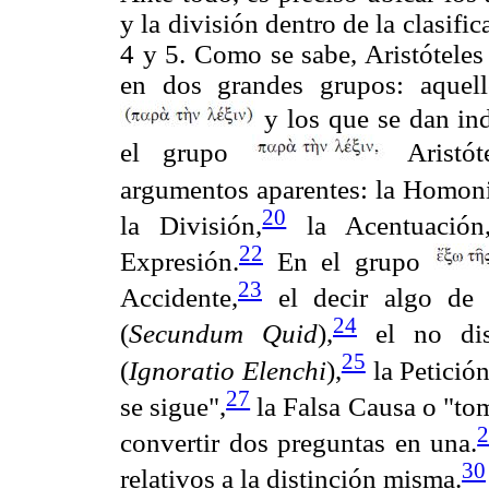
y la división dentro de la clasifi
4 y 5. Como se sabe, Aristóteles
en dos grandes grupos: aquel
y los que se dan in
el grupo
Aristót
argumentos aparentes: la Homon
20
la División,
la Acentuación
22
Expresión.
En el grupo
23
Accidente,
el decir algo de 
24
(
Secundum Quid
),
el no dist
25
(
Igno
ratio Elenchi
),
la Petición
27
se sigue",
la Falsa Causa o "to
convertir dos preguntas en una.
30
relativos a la distinción misma.