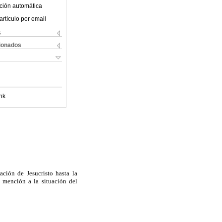
ción automática
artículo por email
s
cionados
nk
ción de Jesucristo hasta la
a mención a la situación del