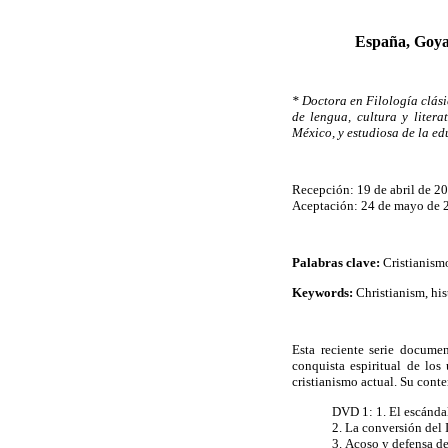
España, Goya 
* Doctora en Filología clás
de lengua, cultura y liter
México, y estudiosa de la e
Recepción: 19 de abril de 2
Aceptación: 24 de mayo de 
Palabras clave:
Cristianismo
Keywords:
Christianism, hist
Esta reciente serie docume
conquista espiritual de los
cristianismo actual. Su cont
DVD 1: 1. El escándal
2. La conversión del 
3. Acoso y defensa de