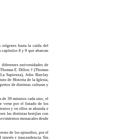
s orígenes hasta la caída del
s capítulos 8 y 9 que abarcan
 diferentes universidades de
), Thomas E. Dillon † (Thomas
 La Sapienza), John Barclay
o de Historia de la Iglesia,
rtos de distintas culturas y
ás de 30 minutos cada uno; el
 verse por el listado de los
ientos y en ellos se abunda e
en las distintas herejías con
os movimientos monacales desde
resto de los episodios, por el
 interés y trascendencia. Sin