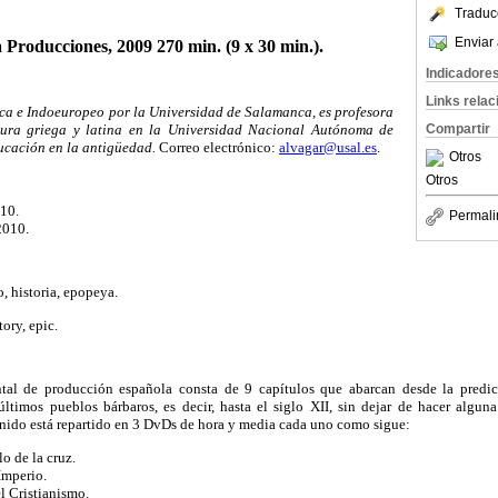
Traduc
Enviar 
Producciones, 2009 270 min. (9 x 30 min.).
Indicadore
Links rela
ica e Indoeuropeo por la Universidad de Salamanca, es profesora
atura griega y latina en la Universidad Nacional Autónoma de
Compartir
ducación en la antigüedad.
Correo electrónico:
alvagar@usal.es
.
Otros
Otros
010.
Permali
2010.
, historia, epopeya.
ory, epic.
ntal de producción española consta de 9 capítulos que abarcan desde la predica
 últimos pueblos bárbaros, es decir, hasta el siglo XII, sin dejar de hacer algun
enido está repartido en 3 DvDs de hora y media cada uno como sigue:
o de la cruz.
Imperio.
l Cristianismo.