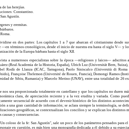
de las herejías.
ecuciones: Constantino.
: San Agustín.
rgenes y eremitas.
 bárbaros.
a Roma.
ividirse en dos partes: Los capítulos 1 a 7 que abarcan el cristianismo desde su
—en términos cronológicos, desde el inicio de nuestra era hasta el siglo V— y lo
anización de la Europa bárbara hasta el siglo XII.
vista a numerosos especialistas sobre la época —religiosos y laicos— adscritos a
uárez (Real Academia de la Historia, España), Ulrich Luz (Universitát Bern, Suiza
bel Rodà de Llanza (ICAC, Tarragona), Paolo Siniscalco (Università di Roma
nido), Françoise Thelemon (Université de Rouen, Francia), Domongi Ramos (Institut
idad de Sibiu, Rumania) y Marcelo Merino (UNAV), entre una totalidad de 26 expe
ie nos sea proporcionada totalmente en castellano y que los capítulos no duren m
orámica clara, de apreciación reciente y a la vez erudita y variada. Como puede
camente secuencial de acuerdo con el devenir histórico de los distintos acontecim
ión a una gran cantidad de información; se aclara siempre la terminología, se defin
calizaciones geográficas, se contextualizan los concilios y se explican los distint
as causas y consecuencias.
"Un coloso de la fe: San Agustín", sale un poco de los parámetros pensados para el 
sonaje en cuestión, es más bien una monografía dedicada a él debido a su especial