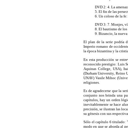
DVD 2: 4. La amenaza 
5. El fin de las pers
6. Un coloso de la fe
DVD 3: 7. Monjes, ví
8. El bautismo de los
9. Bizancio, la nuev
El plan de la serie podría d
Imperio romano de occidente 
la época bizantina y la cristi
En esta producción se entre
reconocido prestigio: Luis S
Aquinas College, USA), Isa
(Durham University, Reino U
UNAV) Vasile Mihoc (Univers
religiones.
Es de agradecerse que la ser
conjunto nos brinda una pan
capítulos, hay un orden lógi
inevitablemente se hace alus
precisión, se ilustran las lo
su génesis con sus respectiv
Sólo el capítulo 6 titulado: 
modo en que se aborda al per