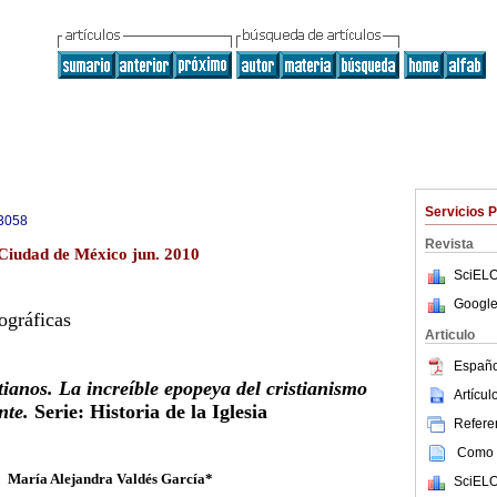
Servicios 
3058
Revista
 Ciudad de México jun. 2010
SciELO
Google
ográficas
Articulo
Españo
tianos. La increíble epopeya del cristianismo
Artícu
nte.
Serie: Historia de la Iglesia
Referen
Como c
María Alejandra Valdés García*
SciELO