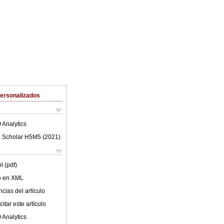
Personalizados
 Analytics
 Scholar H5M5 (
2021
)
l (pdf)
lo en XML
cias del artículo
itar este artículo
 Analytics