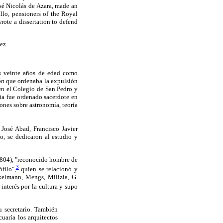
osé Nicolás de Azara, made an
illo, pensioners of the Royal
ote a dissertation to defend
ez.
os veinte años de edad como
ón
que ordenaba la expulsión
 en el Colegio de San Pedro y
ia fue ordenado sacerdote en
ones sobre astronomía, teoría
José Abad, Francisco Javier
o, se dedicaron al estudio y
1804), "reconocido hombre de
3
filo",
quien se relacionó y
kelmann, Mengs, Milizia, G.
nterés por la cultura y supo
u secretario. También
uaría los arquitectos