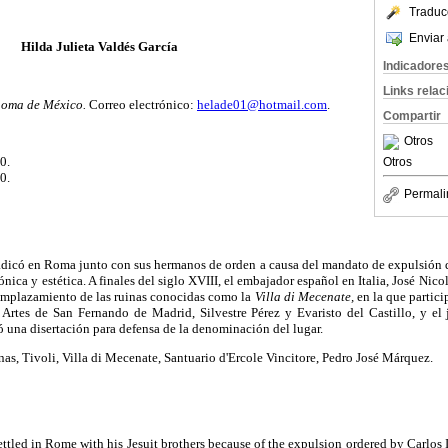
Traduc
Enviar 
Hilda Julieta Valdés García
Indicadore
Links rela
noma de México.
Correo electrónico:
helade01@hotmail.com
.
Compartir
Otros
0.
Otros
0.
Permali
icó en Roma junto con sus hermanos de orden a causa del mandato de expulsión de 
tónica y estética. A finales del siglo XVIII, el embajador español en Italia, José Nico
 emplazamiento de las ruinas conocidas como la
Villa di Mecenate,
en la que partic
Artes de San Fernando de Madrid, Silvestre Pérez y Evaristo del Castillo, y el
 una disertación para defensa de la denominación del lugar.
as, Tivoli, Villa di Mecenate, Santuario d'Ercole Vincitore, Pedro José Márquez.
tled in Rome with his Jesuit brothers because of the expulsion ordered by Carlos II