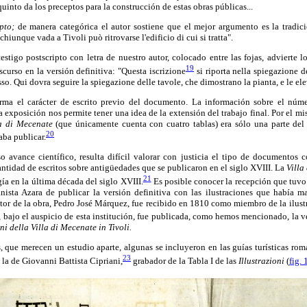
quinto da los preceptos para la construcción de estas obras públicas...
pto;
de manera categórica el autor sostiene que el mejor argumento es la tradic
hiunque vada a Tivoli può ritrovarse l'edificio di cui si tratta".
stigo postscripto con letra de nuestro autor, colocado entre las fojas, advierte l
19
scurso en la versión definitiva: "Questa iscrizione
si riporta nella spiegazione 
resso. Qui dovra seguire la spiegazione delle tavole, che dimostrano la pianta, e le ele
rma el carácter de escrito previo del documento. La información sobre el núme
 exposición nos permite tener una idea de la extensión del trabajo final. Por el
la di Mecenate
(que únicamente cuenta con cuatro tablas) era sólo una parte del
20
aba publicar.
o avance científico, resulta difícil valorar con justicia el tipo de documentos
ntidad de escritos sobre antigüedades que se publicaron en el siglo XVIII. La
Villa
21
a en la última década del siglo XVIII.
Es posible conocer la recepción que tuvo
nista Azara de publicar la versión definitiva con las ilustraciones que había 
utor de la obra, Pedro José Márquez, fue recibido en 1810 como miembro de la ilu
 bajo el auspicio de esta institución, fue publicada, como hemos mencionado, la ve
oni della Villa di Mecenate in Tivoli.
s, que merecen un estudio aparte, algunas se incluyeron en las guías turísticas ro
23
la de Giovanni Battista Cipriani,
grabador de la Tabla I de las
Illustrazioni
(
fig. 