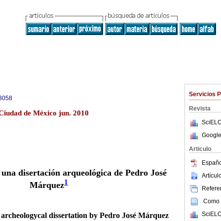
Servicios 
3058
Revista
 Ciudad de México jun. 2010
SciELO
Google
Articulo
Españo
una disertación arqueológica de Pedro José
Artícu
1
Márquez
Referen
Como c
SciELO
archeologycal dissertation by Pedro José Márquez