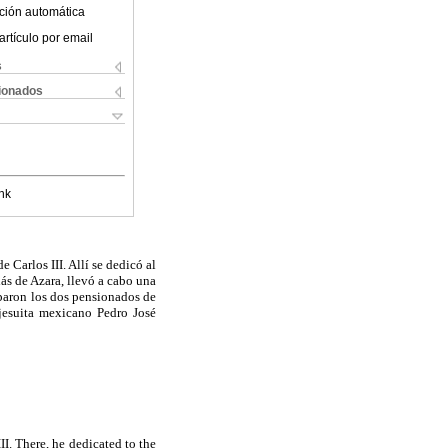
ción automática
artículo por email
s
cionados
nk
Carlos III. Allí se dedicó al
lás de Azara, llevó a cabo una
iparon los dos pensionados de
 jesuita mexicano Pedro José
I. There, he dedicated to the