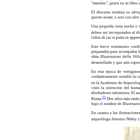
"maestro", quien en su libro 
El discurso termina
ex abru
questo nome, e non con altri c
Una pequeña nota suelta o te
deben ser incorporados al di
l'altra di cui si parla in app
Este breve testimonio confi
preparadas para acompañar la
obra
Illustrazioni della Vil
desarrollado y que aún esper
En esta época de vertiginos
verdaderamente notable la ca
en la Academia de Arqueologí
visto la intención del huma
diseñadores talentosos. El a
22
Roma.
Dos años más tarde,
bajo el nombre de
Illustrazi
En cuanto a las ilustracione
arqueólogo Antonio Nibby y 