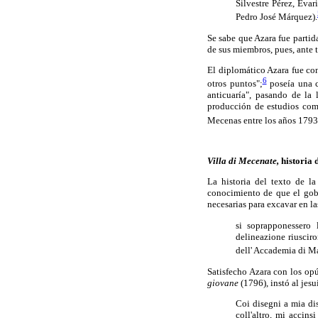
Silvestre Pérez, Evar
Pedro José Márquez).
Se sabe que Azara fue partid
de sus miembros, pues, ante t
El diplomático Azara fue con
6
otros puntos";
poseía una c
anticuaría", pasando de la 
producción de estudios comp
Mecenas entre los años 179
Villa di Mecenate,
historia 
La historia del texto de l
conocimiento de que el gob
necesarias para excavar en la
si soprapponessero 
delineazione riusciro
dell' Accademia di M
Satisfecho Azara con los o
giovane
(1796), instó al jes
Coi disegni a mia dis
coll'altro, mi accinsi