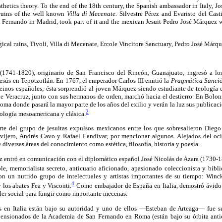
sthetics theory. To the end of the 18th century, the Spanish ambassador in Italy, J
 ruins of the well known
Villa di Mecenate.
Silvestre Pérez and Evaristo del Cast
 Fernando in Madrid, took part of it and the mexican Jesuit Pedro José Márquez wr
cal ruins, Tivoli, Villa di Mecenate, Ercole Vincitore Sanctuary, Pedro José Márqu
1741-1820), originario de San Francisco del Rincón, Guanajuato, ingresó a l
sús en Tepotzotlán. En 1767, el emperador Carlos III emitió la
Pragmática Sanci
 reinos españoles; ésta sorprendió al joven Márquez siendo estudiante de teología
de Veracruz, junto con sus hermanos de orden, marchó hacia el destierro. En Bolon
oma donde pasará la mayor parte de los años del exilio y verán la luz sus publicaci
2
ueología mesoamericana y clásica.
te del grupo de jesuitas expulsos mexicanos entre los que sobresalieron Diego 
avijero, Andrés Cavo y Rafael Landívar, por mencionar algunos. Alejados del oci
 diversas áreas del conocimiento como estética, filosofía, historia y poesía.
z entró en comunicación con el diplomático español José Nicolás de Azara (1730-
able, memorialista secreto, anticuario aficionado, apasionado coleccionista y biblió
n un nutrido grupo de intelectuales y artistas importantes de su tiempo: Winc
4
los abates Fea y Visconti.
Como embajador de España en Italia, demostró ávido i
der social para fungir como importante mecenas:
s en Italia están bajo su autoridad y uno de ellos —Esteban de Arteaga— fue s
ensionados de la Academia de San Fernando en Roma (están bajo su órbita antic