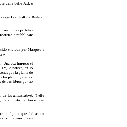
e delle belle Arti, e
su amigo Giambattista Bodoni,
gnare in tempi felici
pensaremo a pubblicare
 sido enviada por Márquez a
as:
... Una vez impreso el
. Ex, le parece, en lo
cenas por la planta de
icha planta, y esa me
 de sus libros por no
al en las
Illustrazioni:
"Nello
, e le autorità che dimostrano
ración alguna; que el discurso
necesarios para demostrar que