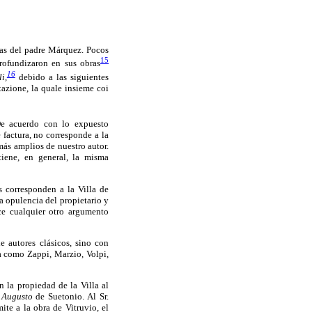
cas del padre Márquez. Pocos
15
rofundizaron en sus obras
16
i,
debido a las siguientes
tazione, la quale insieme coi
 acuerdo con lo expuesto
e factura, no corresponde a la
más amplios de nuestro autor.
tiene, en general, la misma
as corresponden a la Villa de
a opulencia del propietario y
e cualquier otro argumento
e autores clásicos, sino con
ria como Zappi, Marzio, Volpi,
n la propiedad de la Villa al
 Augusto
de Suetonio. Al Sr.
te a la obra de Vitruvio, el