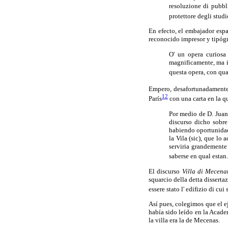
resoluzione di pubbl
protettore degli studio
En efecto, el embajador espa
reconocido impresor y tipógr
O' un opera curiosa 
magnificamente, ma i 
questa opera, con qual
Empero, desafortunadamente
12
París
con una carta en la qu
Por medio de D. Juan 
discurso dicho sobre 
habiendo oportunidad,
la Vila (sic), que l
serviria grandemente
saberse en qual estan.
El discurso
Villa di Mecena
squarcio della detta disserta
essere stato l' edifizio di cui 
Así pues, colegimos que el e
había sido leído en la Acade
la villa era la de Mecenas.