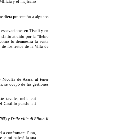
 Milizia y el mejicano
ue diera protección a algunos
s escavaciones en Tivoli y en
intió atraído por la "fiebre
, como lo demuestra la vasta
de los restos de la Villa de
Nicolás de Azara, al tener
, se ocupó de las gestiones
te tavole, nella cui
el Castillo pensionati
795) y
Delle ville di Plinio il
d a confrontare l'uno,
ore, e mi palesò la sua