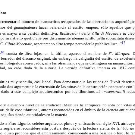
ione
crementar el número de manuscritos recuperados de las disertaciones arqueológi
nos del guanajuatense hacen referencia al escrito; empero, sólo aquellos que p
n es mayor a su versión definitiva,
Illustrazioni della Villa di Mecenate in Tivol
o in ristretto quello che più distesamente abiamo scritto nella sopracitata disser
17
C.
Cilnio Mecenate,
aspetteranno altro tempo per veder la pubblica luce..."
18
r
e
consta de diez fojas; en la última, aparece el nombre de
P
. Márquez.
De
 borrador del discurso original; sin embargo, la caligrafía del escrito, de excelent
os hológrafos conservados, ni a las otras manos que se distinguen en manuscritos 
idad, no cabe duda de la autoría. La versión definitiva impresa en 1812 con
ión es muy sencilla, casi lineal. Para demostrar que las ruinas de Tivoli descrit
lo dos argumentos: la extensión de las ruinas de la construcción concuerda con l
 dado a este complejo arquitectónico por los tiburtinos
ab immemorabili
reduc
o y elevarlo a nivel de la erudición, Márquez lo enriquece no sólo con citas d
ittori delle cose tiburtine", autores reconocidos en el ámbito de la ciencia anticua
s, seguían siendo autoridades en la materia.
o a Pirro Ligorio, célebre arquitecto, pintor y anticuario del siglo XVI, atribuye
sugiere se reconsidere esta postura después de la lectura atenta de la
Vida de
 quien propone que el emplazamiento corresponde a una basílica o foro, lo remi