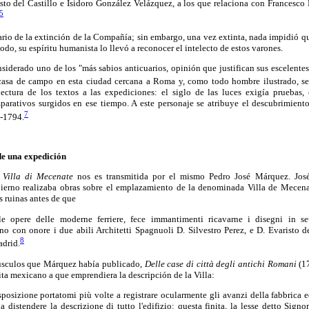
isto del Castillo e Isidoro González Velázquez, a los que relaciona con Francesco
5
ario de la extinción de la Compañía; sin embargo, una vez extinta, nada impidió q
odo, su espíritu humanista lo llevó a reconocer el intelecto de estos varones.
siderado uno de los "más sabios anticuarios, opinión que justifican sus escelente
asa de campo en esta ciudad cercana a Roma y, como todo hombre ilustrado, se s
lectura de los textos a las expediciones: el siglo de las luces exigía pruebas
arativos surgidos en ese tiempo. A este personaje se atribuye el descubrimiento 
7
3-1794.
de una expedición
a
Villa di Mecenate
nos es transmitida por el mismo Pedro José Márquez. José 
ierno realizaba obras sobre el emplazamiento de la denominada Villa de Mecenas
s ruinas antes de que
le opere delle moderne ferriere, fece immantimenti ricavarne i disegni in set
no con onore i due abili Architetti Spagnuoli D. Silvestro Perez, e D. Evaristo d
8
adrid.
púsculos que Márquez había publicado,
Delle case di città degli antichi Romani
(1
uita mexicano a que emprendiera la descripción de la Villa:
posizione portatomi più volte a registrare ocularmente gli avanzi della fabbrica e
 a distendere la descrizione di tutto l'edifizio: questa finita, la lesse detto Sign