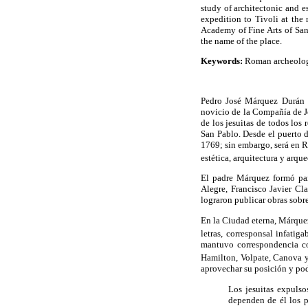
study of architectonic and e
expedition to Tivoli at the
Academy of Fine Arts of San
the name of the place.
Keywords:
Roman archeologi
Pedro José Márquez Durán (
novicio de la Compañía de Je
de los jesuitas de todos los
San Pablo. Desde el puerto 
1769; sin embargo, será en R
estética, arquitectura y arq
El padre Márquez formó par
Alegre, Francisco Javier Cl
lograron publicar obras sobre
En la Ciudad eterna, Márque
letras, corresponsal infatig
mantuvo correspondencia co
Hamilton, Volpate, Canova y 
aprovechar su posición y po
Los jesuitas expulso
dependen de él los p