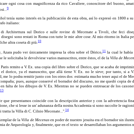
icare ogni cosa con magnificenza da rico Cavaliere, conoscitore del buono, amator
9
si...
ñol tenía sumo interés en la publicación de esta obra, así lo expresó en 1800 a 
afo italiano:
di Architettura sul Dorico e sulle rovine di Mecenate a Tivoli, che feci dise
disegni sono restati in Roma con tutte le mie altre cose. Al mio ritorno in Italia 
10
che altra coseta di più.
11
, Azara pudo ver únicamente impresa la obra sobre el Dórico,
la cual le había
e le solicitaba le devolviese varios manuscritos, entre éstos, el de la
Villa de Mecen
Paris remito a V. Ex. una copia del libro sobre el Dorico, que se acaba de imprimir
el dorico, ya el manuscrito, que allá tiene V. Ex. no le sirve; por tanto, si a V
 me lo podra remitir junto con los otros dos: estimaria mucho tener aqui el de Me
o acompaña; pues, aunque conservé el borrador del discurso, no me quedó copia de d
 en falta de los dibujos de V. Ex. Mientras no se pueden entresacar de los caxones
13
te
que presentamos coincide con la descripción anterior y con la advertencia fin
zione, che si lesse in un' adunanza della nostra Accademia si sono raccolte le ragioni
14
si tratta la Villa di C. Cilnio Mecenate...".
jemplar de la
Villa de Mecenas
en poder de nuestro jesuita era el borrador sin ilust
mia de Arqueología y, finalmente, que en el texto se desarrollaban los argumentos 