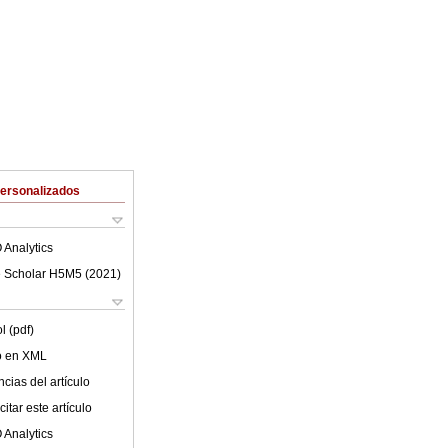
Personalizados
 Analytics
 Scholar H5M5 (
2021
)
l (pdf)
lo en XML
cias del artículo
itar este artículo
 Analytics