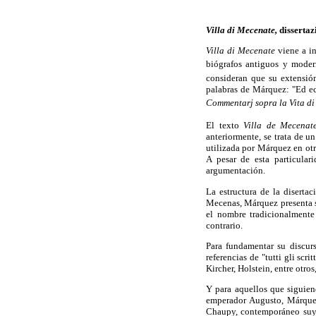
Villa di Mecenate,
dissertaz
Villa di Mecenate
viene a in
biógrafos antiguos y moder
consideran que su extensió
palabras de Márquez: "Ed ecc
Commentarj sopra la Vita di
El texto
Villa de Mecenat
anteriormente, se trata de un
utilizada por Márquez en otr
A pesar de esta particular
argumentación.
La estructura de la disertac
Mecenas, Márquez presenta só
el nombre tradicionalmente
contrario.
Para fundamentar su discurs
referencias de "tutti gli scr
Kircher, Holstein, entre otro
Y para aquellos que siguiend
emperador Augusto, Márquez 
Chaupy, contemporáneo suyo,