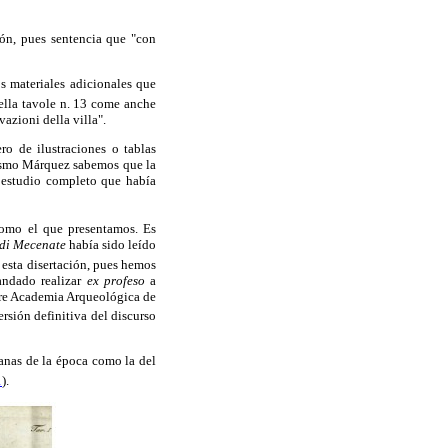
ión, pues sentencia que "con
os materiales adicionales que
della tavole n. 13 come anche
vazioni della villa".
ro de ilustraciones o tablas
 mismo Márquez sabemos que la
 estudio completo que había
 como el que presentamos. Es
 di Mecenate
había sido leído
 esta disertación, pues hemos
mandado realizar
ex profeso
a
stre Academia Arqueológica de
rsión definitiva del discurso
manas de la época como la del
1
).