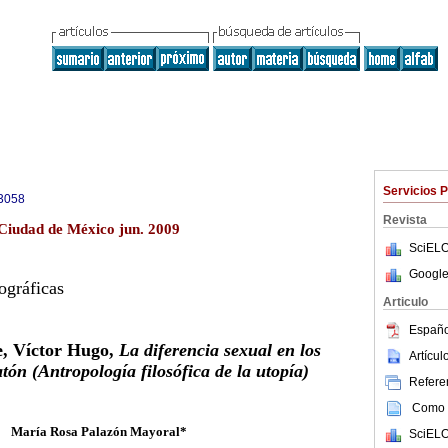
Servicios 
3058
Revista
 Ciudad de México jun. 2009
SciELO
Google
ográficas
Articulo
Españo
, Víctor Hugo,
La diferencia sexual en los
Artícu
tón (Antropología filosófica de la utopía)
Referen
Como c
María Rosa Palazón Mayoral*
SciELO