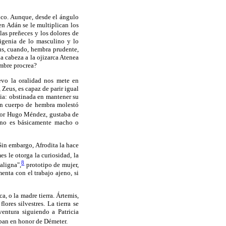
ico. Aunque, desde el ángulo
en Adán se le multiplican los
 las preñeces y los dolores de
igenia de lo masculino y lo
eus, cuando, hembra prudente,
la cabeza a la ojizarca Atenea
ombre procrea?
evo la oralidad nos mete en
Zeus, es capaz de parir igual
ia: obstinada en mantener su
en cuerpo de hembra molestó
ctor Hugo Méndez, gustaba de
vino es básicamente macho o
Sin embargo, Afrodita la hace
s le otorga la curiosidad, la
8
aligna",
prototipo de mujer,
nta con el trabajo ajeno, si
a, o la madre tierra. Ártemis,
ores silvestres. La tierra se
entura siguiendo a Patricia
aban en honor de Démeter.