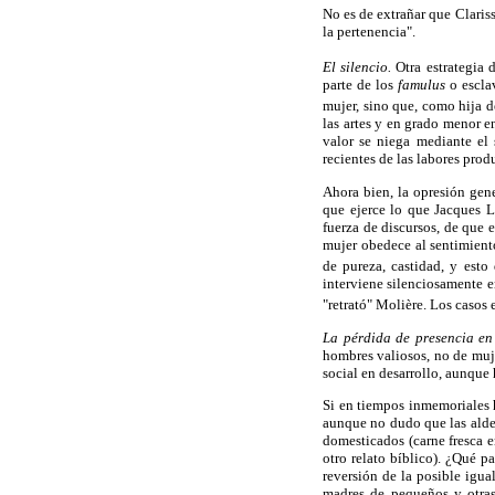
No es de extrañar que Clariss
la pertenencia".
El silencio.
Otra estrategia 
parte de los
famulus
o escla
mujer, sino que, como hija 
las artes y en grado menor en
valor se niega mediante el 
recientes de las labores pro
Ahora bien, la opresión gen
que ejerce lo que Jacques L
fuerza de discursos, de que 
mujer obedece al sentimient
de pureza, castidad, y esto
interviene silenciosamente e
"retrató" Molière. Los casos
La pérdida de presencia en 
hombres valiosos, no de muje
social en desarrollo, aunque 
Si en tiempos inmemoriales h
aunque no dudo que las aldea
domesticados (carne fresca e
otro relato bíblico). ¿Qué p
reversión de la posible igu
madres de pequeños y otras 