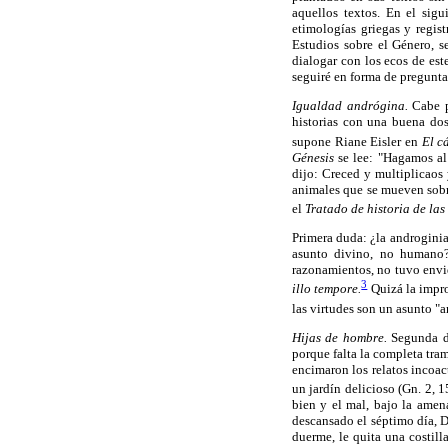
aquellos textos. En el sig
etimologías griegas y regis
Estudios sobre el Género, s
dialogar con los ecos de est
seguiré en forma de pregunta
Igualdad andrógina.
Cabe po
historias con una buena do
supone Riane Eisler en
El c
Génesis
se lee: "Hagamos al 
dijo: Creced y multiplicaos 
animales que se mueven sobre
el
Tratado de historia de las 
Primera duda: ¿la androginia
asunto divino, no humano?
razonamientos, no tuvo envidi
3
illo tempore.
Quizá la impro
las virtudes son un asunto "
Hijas de hombre.
Segunda du
porque falta la completa tram
encimaron los relatos incoac
un jardín delicioso (Gn. 2, 1
bien y el mal, bajo la amen
descansado el séptimo día, 
duerme, le quita una costill