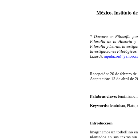
México, Instituto d
* Doctora en Filosofía po
Filosofía de la Historia y
Filosofía y Letras, investiga
Investigaciones Filológicas
Lizardi.
mpalazoa@yahoo.c
Recepción: 20 de febrero de
Aceptación: 13 de abril de 2
Palabras clave:
feminismo, P
Keywords:
feminism, Plato, 
Introducción
Imaginemos un torbellino en 
plantados en sus textos sin