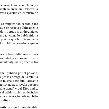
iscursos favorecen a la mujer
nte la creación. Démeter, la
festo eyacula en el muslo de
Las mujeres han cedido a los
 que se respeta públicamente
 don, porque la androginia es
anidad, como lo había sido la
precisa que la diferencia de
 filicidio en estado psíquico
uestra la envidia masculina a
miscuidad y el engaño. Estoy
cuando alguna representó los
papel público por el privado,
ujer se encargó de la familia
ta misma base familiarizante
natus,
nacido, revela que nos
dre tierra" y del Dios padre,
l tejido social, es decir, las
ia la extensa, basada también
 cultura.
rtir de unas formas de vida.