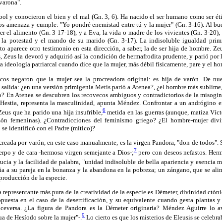
"varona".
ol y conocieron el bien y el mal (Gn. 3, 6). Ha nacido el ser humano como ser ét
Dios amenaza y cumple: "Yo pondré enemistad entre tú y la mujer" (Gn. 3-16). Al bu
ner el alimento (Gn. 3 17-18), y a Eva, la vida o madre de los vivientes (Gn. 3-20),
 la potestad y el mando de su marido (Gn. 3-17). La indisoluble igualdad prim
to aparece otro testimonio en esta dirección, a saber, la de ser hija de hombre. Z
, Zeus la devoró y adquirió así la condición de hermafrodita prudente, y parió por 
a ideología patriarcal cuando dice que la mujer, más débil físicamente, pare y el h
icos negaron que la mujer sea la procreadora original: es hija de varón. De nu
 salida: ¿en una versión primigenia Metis parió a Atenea?, ¿el hombre más sublime, 
o? En Atenea se descubren los recovecos ambiguos y contradictorios de la misogin
 Hestia, representa la masculinidad, apunta Méndez. Confrontar a un andrógino 
6
Zeus que ha parido una hija insufrible,
metida en las guerras (aunque, matiza Ví
sazón femeninas). ¿Contradicciones del feminismo griego? ¿El hombre-mujer di
e identificó con el Padre (mítico)?
eada por varón, en este caso manualmente, es la virgen Pandora, "don de todos". 
7
uerpo y de cara -hermosa virgen semejante a Dios-;
pero con deseos nefastos. Herme
tucia y la facilidad de palabra, "unidad indisoluble de bella apariencia y esencia m
 a su pareja en la bonanza y la abandona en la pobreza; un zángano, que se alime
eproducción de la especie.
 representante más pura de la creatividad de la especie es Démeter, divinidad ctónic
opuesta en el caso de la desertificación, y su equivalente cuando gesta plantas y fl
iceversa. ¿La figura de Pandora es la Démeter originaria? Méndez Aguirre lo av
9
ua de Hesíodo sobre la mujer"-.
Lo cierto es que los misterios de Eleusis se celebr