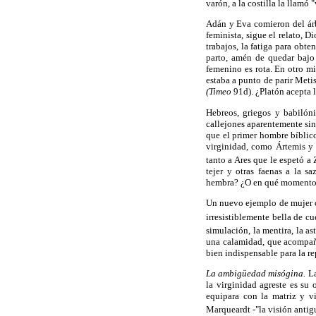
varón, a la costilla la llamó 
Adán y Eva comieron del árb
feminista, sigue el relato, 
trabajos, la fatiga para obte
parto, amén de quedar bajo
femenino es rota. En otro mi
estaba a punto de parir Metis
(Timeo
91d). ¿Platón acepta l
Hebreos, griegos y babilón
callejones aparentemente sin
que el primer hombre bíblic
virginidad, como Ártemis y
tanto a Ares que le espetó a 
tejer y otras faenas a la 
hembra? ¿O en qué momento s
Un nuevo ejemplo de mujer cr
irresistiblemente bella de c
simulación, la mentira, la as
una calamidad, que acompaña
bien indispensable para la r
La ambigüedad misógina.
La
la virginidad agreste es su 
equipara con la matriz y v
Marqueardt -"la visión antig