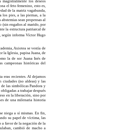
a magistralmente los deseos
ona el feto femenino, esto es,
medad de la matriz vagabunda,
los pies, a las piernas, a la
s abstemias sean propensas al
o (sin engaños al marido, por
e la estructura patriarcal de
, según informa Víctor Hugo
cademia, Axiotea se vestía de
r la Iglesia, papisa Juana, de
como la de sor Juana Inés de
las campeonas históricas del
a eras recientes. Al dejarnos
en ciudades (no aldeas) y las
 de las simbólicas Pandora y
obligadas a trabajar después
so en la liberación, sino por
es de una milenaria historia
e niega a sí mismas. En fin,
ndo su papel de víctima, las
o a favor de la negación de la
opulaban, cambió de macho a