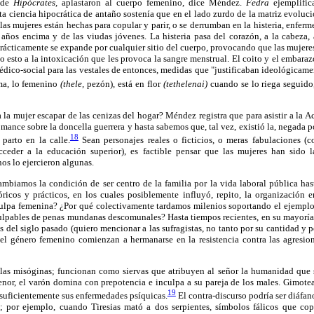
 de
Hipócrates,
aplastaron al cuerpo femenino, dice Méndez.
Fedra
ejemplific
ta ciencia hipocrática de antaño sostenía que en el lado zurdo de la matriz evoluci
 las mujeres están hechas para copular y parir, o se derrumban en la histeria, enfer
ños encima y de las viudas jóvenes. La histeria pasa del corazón, a la cabeza, a 
y prácticamente se expande por cualquier sitio del cuerpo, provocando que las mujere
do esto a la intoxicación que les provoca la sangre menstrual. El coito y el embaraz
édico-social para las vestales de entonces, medidas que "justificaban ideológicament
a, lo femenino
(thele,
pezón), está en flor
(tethelenai)
cuando se lo riega seguido
a mujer escapar de las cenizas del hogar? Méndez registra que para asistir a la A
ance sobre la doncella guerrera y hasta sabemos que, tal vez, existió la, negada po
18
parto en la calle.
Sean personajes reales o ficticios, o meras fabulaciones (
cceder a la educación superior), es factible pensar que las mujeres han sido 
os lo ejercieron algunas.
biamos la condición de ser centro de la familia por la vida laboral pública hast
óricos y prácticos, en los cuales posiblemente influyó, repito, la organización 
 culpa femenina? ¿Por qué colectivamente tardamos milenios soportando el ejemplo
culpables de penas mundanas descomunales? Hasta tiempos recientes, en su mayoría 
 del siglo pasado (quiero mencionar a las sufragistas, no tanto por su cantidad y pe
del género femenino comienzan a hermanarse en la resistencia contra las agresion
las misóginas; funcionan como siervas que atribuyen al señor la humanidad que s
nor, el varón domina con prepotencia e inculpa a su pareja de los males. Gimotea
19
suficientemente sus enfermedades psíquicas.
El contra-discurso podría ser diáfan
a; por ejemplo, cuando Tiresias mató a dos serpientes, símbolos fálicos que c