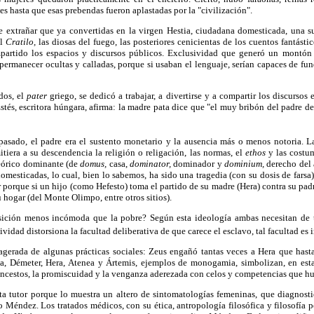
s hasta que esas prebendas fueron aplastadas por la "civilización".
 extrañar que ya convertidas en la virgen Hestia, ciudadana domesticada, una s
el
Cratilo,
las diosas del fuego, las posteriores cenicientas de los cuentos fantásti
ompartido los espacios y discursos públicos. Exclusividad que generó un montó
 permanecer ocultas y calladas, porque si usaban el lenguaje, serían capaces de fu
dos, el
pater
griego, se dedicó a trabajar, a divertirse y a compartir los discursos 
 Estés, escritora húngara, afirma: la madre pata dice que "el muy bribón del padre d
 pasado, el padre era el sustento monetario y la ausencia más o menos notoria. La
tiera a su descendencia la religión o religación, las normas, el
ethos
y las costum
teórico dominante (de
domus,
casa,
dominator,
dominador y
dominium,
derecho del 
omesticadas, lo cual, bien lo sabemos, ha sido una tragedia (con su dosis de farsa)
r porque si un hijo (como Hefesto) toma el partido de su madre (Hera) contra su pad
 hogar (del Monte Olimpo, entre otros sitios).
sición menos incómoda que la pobre? Según esta ideología ambas necesitan de t
ividad distorsiona la facultad deliberativa de que carece el esclavo, tal facultad es 
agerada de algunas prácticas sociales: Zeus engañó tantas veces a Hera que hasta
ta, Démeter, Hera, Atenea y Ártemis, ejemplos de monogamia, simbolizan, en esta
incestos, la promiscuidad y la venganza aderezada con celos y competencias que hub
a tutor porque lo muestra un altero de sintomatologías femeninas, que diagnost
Méndez. Los tratados médicos, con su ética, antropología filosófica y filosofía p