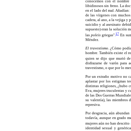
conocemos con el nombre
libidinosos sin freno. La doc
en el lado del mal. Añadían:
de las vírgenes con muchos a
cadera, al ano, a la vejiga 
suicidio y al asesinato debi
supuesto) eran la solución m
17
las
poleis
griegas".
En sum
Méndez.
El travestismo.
¿Cómo podía l
hombre. También existe el rom
quien se dijo que murió de 
disfrazarse de varón para a
travestismo, o que por lo men
Por un extraño motivo no cam
aplastar por los estigmas te
distintas religiones, ¿hubo
Eva, mujeres truculentas y 
de las Dos Guerras Mundiales
su valentía), las miembros 
represiva.
Por desgracia, aún abundan 
todavía, aunque en grado me
mujeres aún no han descrito 
identidad sexual y genéric