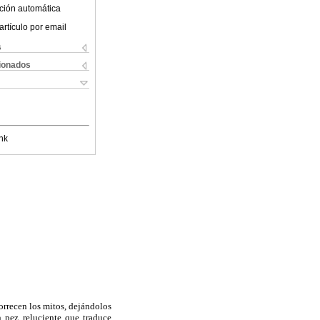
ción automática
artículo por email
s
cionados
nk
orrecen los mitos, dejándolos
n pez reluciente que traduce