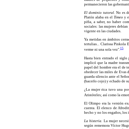
permanecieron las gobernante
El dominio tutoral.
No es de
Platón alaba en el
Timeo
y 
pifia, a saber, no haber c
sociales: las mujeres debían
vigente en las ciudades.
Ya metidas en ámbitos cerra
tertulias... Clarissa Pinkola
15
verme ni una sola vez".
Hasta bien entrado el siglo
implicó que la madre transmi
papel del hombre era el de 
obedecer las miles de Evas d
guarda silencio ante el Seño
(hacerlo cojo) y echado de su
¿La mujer rica tuvo una po
Aristóteles; así como la emot
El Olimpo era la versión ex
cuenta. El elenco de Afrodi
hecho y no los engaños, los 
La histeria.
La mujer necesit
según rememora Víctor Hugo 