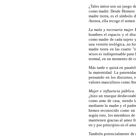
¿Tales mitos son un juego de
como madre. Desde Homero y 
madre tierra, es el símbolo
Atenea, ella recoge el semen e
La mala y necesaria mujer.
E
hombres el espacio y el dis
como madre de cada sujeto y 
una versión teológica, no hi
madre tierra en las cuatro "
sexos es indispensable para 
normal, en un momento de con
Más tarde o quizá en paralel
la maternidad. La paternida
pensando en los discursos, 
valores masculinos como Ate
Mujer e influencia pública.
¿hizo un trueque desfavorabl
como
ama
de casa, siendo l
mediante la madre y el padre
hemos reconocido como un "se
según esto, los miembros de
mantienen gracias al amor fr
en y por principios en el am
También potencialmente de m