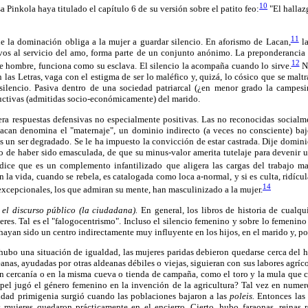
10
a Pinkola haya titulado el capítulo 6 de su versión sobre el patito feo:
"El hallaz
11
de la dominación obliga a la mujer a guardar silencio. En aforismo de Lacan,
la
vos al servicio del amo, forma parte de un conjunto anónimo. La preponderancia f
12
de hombre, funciona como su esclava. El silencio la acompaña cuando lo sirve.
No
 las Letras, vaga con el estigma de ser lo maléfico y, quizá, lo cósico que se malt
silencio. Pasiva dentro de una sociedad patriarcal (¿en menor grado la campesi
ductivas (admitidas socio-económicamente) del marido.
era respuestas defensivas no especialmente positivas. Las no reconocidas socialm
acan denomina el "maternaje", un dominio indirecto (a veces no consciente) baj
es un ser degradado. Se le ha impuesto la convicción de estar castrada. Dije domini
o de haber sido emasculada, de que su minus-valor amerita tutelaje para devenir u
 dice que es un complemento infantilizado que aligera las cargas del trabajo ma
n la vida, cuando se rebela, es catalogada como loca a-normal, y si es culta, ridícu
14
 excepcionales, los que admiran su mente, han masculinizado a la mujer.
el discurso público (la ciudadana).
En general, los libros de historia de cualqu
res. Tal es el "falogocentrismo". Incluso el silencio femenino y sobre lo femenino 
hayan sido un centro indirectamente muy influyente en los hijos, en el marido y, po
ubo una situación de igualdad, las mujeres paridas debieron quedarse cerca del ho
nas, ayudadas por otras aldeanas débiles o viejas, siguieran con sus labores agríc
n cercanía o en la misma cueva o tienda de campaña, como el toro y la mula que c
apel jugó el género femenino en la invención de la agricultura? Tal vez en numer
aldad primigenia surgió cuando las poblaciones bajaron a las
poleis.
Entonces las v
mujeres quedaron prácticamente en el encierro. Cierto, hubo faraonas, reinas r