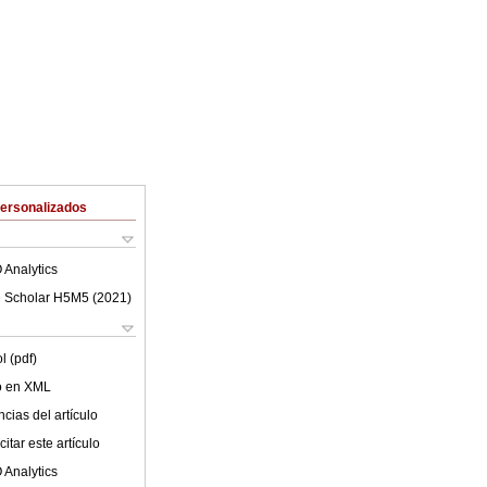
Personalizados
 Analytics
 Scholar H5M5 (
2021
)
l (pdf)
lo en XML
cias del artículo
itar este artículo
 Analytics