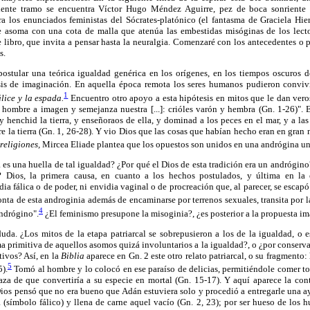
uiente tramo se encuentra Víctor Hugo Méndez Aguirre, pez de boca sonriente
tra los enunciados feministas del Sócrates-platónico (el fantasma de Graciela Hie
e asoma con una cota de malla que atenúa las embestidas misóginas de los lector
e libro, que invita a pensar hasta la neuralgia. Comenzaré con los antecedentes o p
s.
stular una teórica igualdad genérica en los orígenes, en los tiempos oscuros d
sis de imaginación. En aquella época remota los seres humanos pudieron convivi
1
álice y la espada.
Encuentro otro apoyo a esta hipótesis en mitos que le dan vero
hombre a imagen y semejanza nuestra [...]: crióles varón y hembra (Gn. 1-26)". 
y henchid la tierra, y enseñoraos de ella, y dominad a los peces en el mar, y a las 
 la tierra (Gn. 1, 26-28). Y vio Dios que las cosas que habían hecho eran en gran
religiones,
Mircea Eliade plantea que los opuestos son unidos en una andrógina un
 es una huella de tal igualdad? ¿Por qué el Dios de esta tradición era un andrógino?
 Dios, la primera causa, en cuanto a los hechos postulados, y última en la 
a fálica o de poder, ni envidia vaginal o de procreación que, al parecer, se escapó
nta de esta androginia además de encaminarse por terrenos sexuales, transita por 
4
andrógino".
¿El feminismo presupone la misoginia?, ¿es posterior a la propuesta im
da. ¿Los mitos de la etapa patriarcal se sobrepusieron a los de la igualdad, o 
a primitiva de aquellos asomos quizá involuntarios a la igualdad?, o ¿por conservar
tivos? Así, en la
Biblia
aparece en Gn. 2 este otro relato patriarcal, o su fragmento
5
5).
Tomó al hombre y lo colocó en ese paraíso de delicias, permitiéndole comer tod
aza de que convertiría a su especie en mortal (Gn. 15-17). Y aquí aparece la con
Dios pensó que no era bueno que Adán estuviera solo y procedió a entregarle una a
a (símbolo fálico) y llena de carne aquel vacío (Gn. 2, 23); por ser hueso de los h