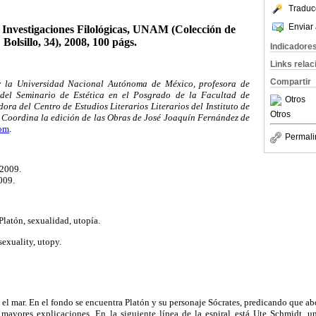
Traduc
Enviar 
e Investigaciones Filológicas, UNAM (Colección de
Bolsillo, 34), 2008, 100 págs.
Indicadore
Links rela
Compartir
r la Universidad Nacional Autónoma de México, profesora de
 del Seminario de Estética en el Posgrado de la Facultad de
Otros
dora del Centro de Estudios Literarios Literarios del Instituto de
Otros
. Coordina la edición de las Obras de José Joaquín Fernández de
om
.
Permali
 2009.
009.
latón, sexualidad, utopía.
sexuality, utopy.
el mar. En el fondo se encuentra Platón y su personaje Sócrates, predicando que ab
 mayores explicaciones. En la siguiente línea de la espiral está Ute Schmidt, u