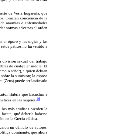
uerte de Vesta hogareña, que
cos, tomaran conciencia de la
n de anomias o enfermedades
ndar normas adversas al orden
en el
ágora
y las orgías y las
e estos patitos no ha venido a
 división sexual del trabajo
bres de cualquier índole. El
amo o señor), a quien debían
 sobre la sumisión; la esposa
re (Zeus) puede ser lastimado
utor. Habría que Escuchar a
16
ineficaz en las mujeres.
 los más eruditos pierden la
 faceta, qué debería haberse
o en la Grecia clásica.
icaron un cúmulo de autores,
olítica dominante, que ahora