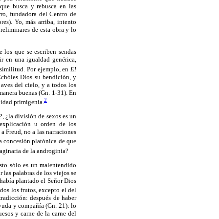
 que busca y rebusca en las
rro, fundadora del Centro de
es). Yo, más arriba, intento
reliminares de esta obra y lo
e los que se escriben sendas
r en una igualdad genérica,
similitud. Por ejemplo, en
El
Echóles Dios su bendición, y
aves del cielo, y a todos los
 manera buenas (Gn. 1-31). En
2
idad primigenia.
, ¿la división de sexos es un
explicación u orden de los
 a Freud, no a las narraciones
la concesión platónica de que
aginaria de la androginia?
esto sólo es un malentendido
 las palabras de los viejos se
: había plantado el Señor Dios
os los frutos, excepto el del
tradicción: después de haber
yuda y compañía (Gn. 21): lo
uesos y carne de la carne del