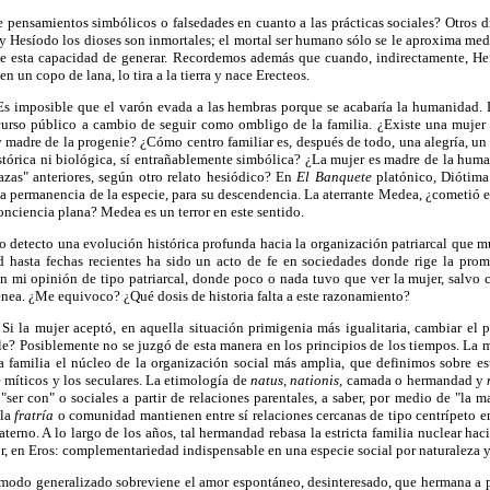
 pensamientos simbólicos o falsedades en cuanto a las prácticas sociales? Otros d
Hesíodo los dioses son inmortales; el mortal ser humano sólo se le aproxima media
 de esta capacidad de generar. Recordemos además que cuando, indirectamente, He
n un copo de lana, lo tira a la tierra y nace Erecteos.
s imposible que el varón evada a las hembras porque se acabaría la humanidad. 
curso público a cambio de seguir como ombligo de la familia. ¿Existe una mujer
madre de la progenie? ¿Cómo centro familiar es, después de todo, una alegría, un
stórica ni biológica, sí entrañablemente simbólica? ¿La mujer es madre de la hum
razas" anteriores, según otro relato hesiódico? En
El Banquete
platónico, Diótima 
la permanencia de la especie, para su descendencia. La aterrante Medea, ¿cometió el
ciencia plana? Medea es un terror en este sentido.
o detecto una evolución histórica profunda hacia la organización patriarcal que m
d hasta fechas recientes ha sido un acto de fe en sociedades donde rige la pro
en mi opinión de tipo patriarcal, donde poco o nada tuvo que ver la mujer, salvo 
nea. ¿Me equivoco? ¿Qué dosis de historia falta a este razonamiento?
Si la mujer aceptó, en aquella situación primigenia más igualitaria, cambiar el 
e? Posiblemente no se juzgó de esta manera en los principios de los tiempos. La m
a familia el núcleo de la organización social más amplia, que definimos sobre es
 míticos y los seculares. La etimología de
natus, nationis,
camada o hermandad y
r con" o sociales a partir de relaciones parentales, a saber, por medio de "la ma
 la
fratría
o comunidad mantienen entre sí relaciones cercanas de tipo centrípeto en e
aterno. A lo largo de los años, tal hermandad rebasa la estricta familia nuclear hac
or, en Eros: complementariedad indispensable en una especie social por naturaleza y
odo generalizado sobreviene el amor espontáneo, desinteresado, que hermana a pa