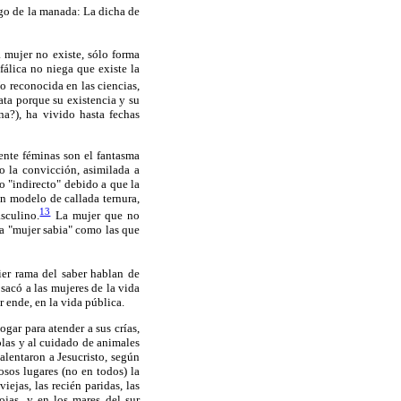
go de la manada: La dicha de
 mujer no existe, sólo forma
álica no niega que existe la
 reconocida en las ciencias,
rata porque su existencia y su
na?), ha vivido hasta fechas
ente féminas son el fantasma
o la convicción, asimilada a
o "indirecto" debido a que la
n modelo de callada ternura,
13
sculino.
La mujer que no
la "mujer sabia" como las que
ier rama del saber hablan de
sacó a las mujeres de la vida
r ende, en la vida pública.
gar para atender a sus crías,
olas y al cuidado de animales
alentaron a Jesucristo, según
osos lugares (no en todos) la
iejas, las recién paridas, las
ojas, y en los mares del sur