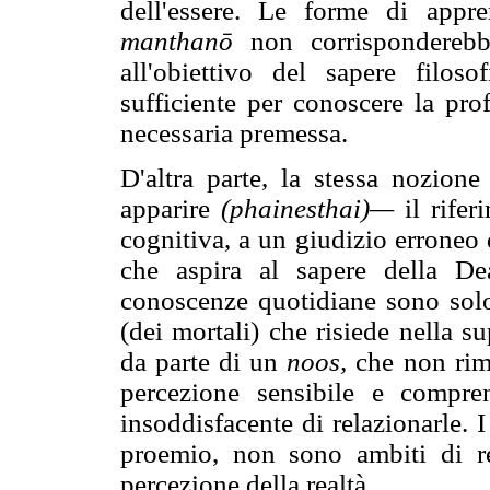
dell'essere. Le forme di app
manthanō
non corrisponderebbe
all'obiettivo del sapere filos
sufficiente per conoscere la pro
necessaria premessa.
D'altra parte, la stessa nozion
apparire
(phainesthai)—
il rifer
cognitiva, a un giudizio erroneo d
che aspira al sapere della De
conoscenze quotidiane sono solo 
(dei mortali) che risiede nella su
da parte di un
noos,
che non ri
percezione sensibile e compre
insoddisfacente di relazionarle. 
proemio, non sono ambiti di rea
percezione della realtà.