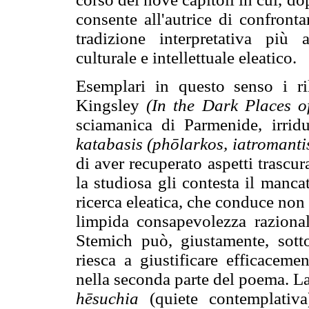
consente all'autrice di confront
tradizione interpretativa più a
culturale e intellettuale eleatico.
Esemplari in questo senso i ril
Kingsley
(In the Dark Places o
sciamanica di Parmenide, irrid
katabasis (phōlarkos, iatromantis
di aver recuperato aspetti trascura
la studiosa gli contesta il mancat
ricerca eleatica, che conduce non 
limpida consapevolezza razional
Stemich può, giustamente, sott
riesca a giustificare efficaceme
nella seconda parte del poema. L
hēsuchia
(quiete contemplativa)