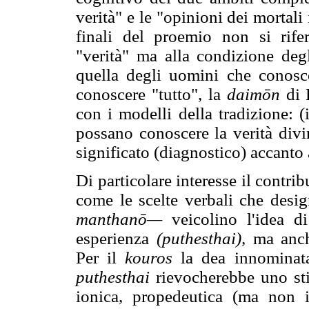
verità" e le "opinioni dei mortali
finali del proemio non si rife
"verità" ma alla condizione degl
quella degli uomini che conosc
conoscere "tutto", la
daimōn
di 
con i modelli della tradizione: 
possano conoscere la verità divi
significato (diagnostico) accanto a
Di particolare interesse il contri
come le scelte verbali che des
manthanō—
veicolino l'idea di
esperienza
(puthesthai),
ma anche
Per il
kouros
la dea innominat
puthesthai
rievocherebbe uno sti
ionica, propedeutica (ma non i