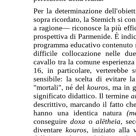
Per la determinazione dell'obie
sopra ricordato, la Stemich si co
a ragione— riconosce la più effic
prospettiva di Parmenide. È indica
programma educativo contenuto ne
difficile collocazione nelle d
cavallo tra la comune esperienza 
16, in particolare, verterebbe 
sensibile: la scelta di evitare 
"mortali", né del
kouros,
ma in ge
significato didattico. Il termine
a
descrittivo, marcando il fatto ch
hanno una identica natura
(m
conseguire
doxa
o
alētheia,
sec
diventare
kouros,
iniziato alla 