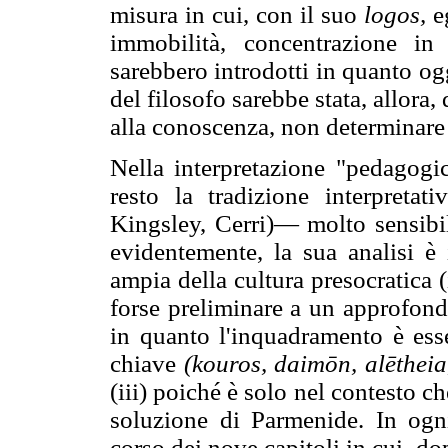
misura in cui, con il suo
logos,
eg
immobilità, concentrazione in
sarebbero introdotti in quanto og
del filosofo sarebbe stata, allora
alla conoscenza, non determinare 
Nella interpretazione "pedagog
resto la tradizione interpreta
Kingsley, Cerri)— molto sensibile
evidentemente, la sua analisi è 
ampia della cultura presocratica (
forse preliminare a un approfond
in quanto l'inquadramento è esse
chiave
(kouros, daimōn, alētheia
(iii) poiché è solo nel contesto ch
soluzione di Parmenide. In ogn
corso dei nove capitoli in cui, d