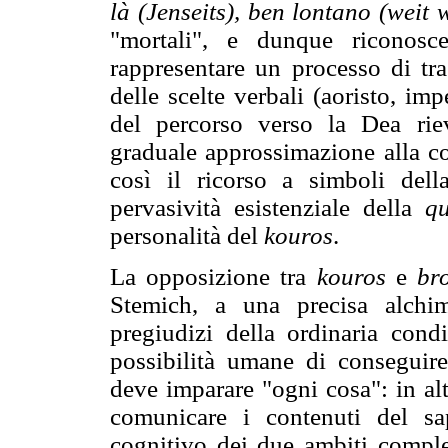
là (Jenseits), ben lontano (weit 
"mortali", e dunque riconosc
rappresentare un processo di tr
delle scelte verbali (aoristo, im
del percorso verso la Dea rie
graduale approssimazione alla co
così il ricorso a simboli della 
pervasività esistenziale della
qu
personalità del
kouros
.
La opposizione tra
kouros
e
bro
Stemich, a una precisa alchim
pregiudizi della ordinaria con
possibilità umane di conseguir
deve imparare "ogni cosa": in al
comunicare i contenuti del sa
cognitivo dei due ambiti compl