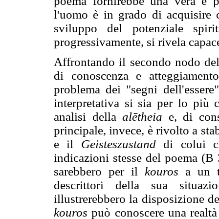
poema fornirebbe una vera e pr
l'uomo è in grado di acquisire
sviluppo del potenziale spir
progressivamente, si rivela capace
Affrontando il secondo nodo dell
di conoscenza e atteggiamento
problema dei "segni dell'essere
interpretativa si sia per lo più
analisi della
alētheia
e, di cons
principale, invece, è rivolto a sta
e il
Geisteszustand
di colui 
indicazioni stesse del poema (B 3
sarebbero per il
kouros
a un te
descrittori della sua situazi
illustrerebbero la disposizione de
kouros
può conoscere una realtà