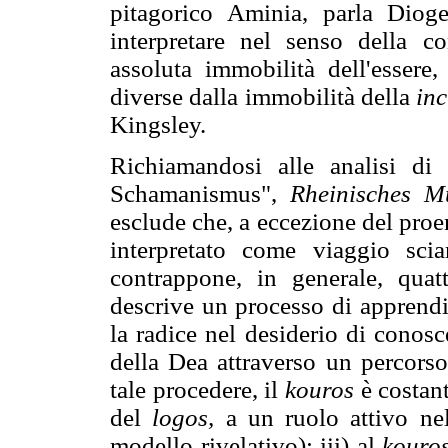
pitagorico Aminia, parla Diog
interpretare nel senso della co
assoluta immobilità dell'essere,
diverse dalla immobilità della
in
Kingsley.
Richiamandosi alle analisi d
Schamanismus",
Rheinisches M
esclude che, a eccezione del proe
interpretato come viaggio sciam
contrappone, in generale, quat
descrive un processo di apprendim
la radice nel desiderio di conos
della Dea attraverso un percorso
tale procedere, il
kouros
è costan
del
logos,
a un ruolo attivo nel
modello rivelativo); iii) al
kouro