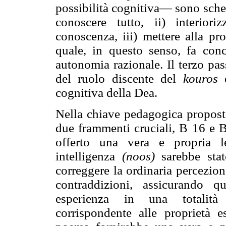
possibilità cognitiva— sono schem
conoscere tutto, ii) interior
conoscenza, iii) mettere alla pr
quale, in questo senso, fa con
autonomia razionale. Il terzo pa
del ruolo discente del
kouros
e
cognitiva della Dea.
Nella chiave pedagogica proposta
due frammenti cruciali, B 16 e B
offerto una vera e propria le
intelligenza
(noos)
sarebbe stato
correggere la ordinaria percezion
contraddizioni, assicurando q
esperienza in una totali
corrispondente alle proprietà e