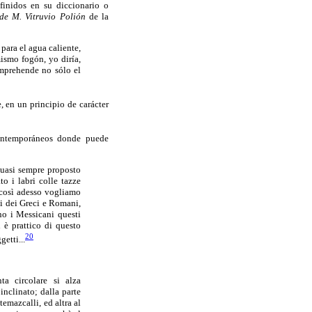
inidos en su diccionario o
de M. Vitruvio Polión
de la
 para el agua caliente,
ismo fogón, yo diría,
omprehende no sólo el
 en un principio de carácter
contemporáneos donde puede
 quasi sempre proposto
to i labri colle tazze
 così adesso vogliamo
ci dei Greci e Romani,
no i Messicani questi
 è prattico di questo
20
etti...
ta circolare si alza
nclinato; dalla parte
temazcalli, ed altra al