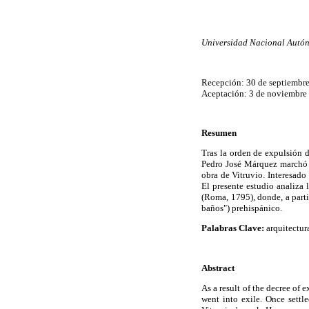
Universidad Nacional Autó
Recepción: 30 de septiembre
Aceptación: 3 de noviembre
Resumen
Tras la orden de expulsión d
Pedro José Márquez marchó al
obra de Vitruvio. Interesado
El presente estudio analiza
(Roma, 1795), donde, a part
baños") prehispánico.
Palabras Clave:
arquitectur
Abstract
As a result of the decree of
went into exile. Once settl