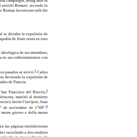
tion campaigns, being able to
li antichi Romani, secondo la
 the Roman
laconicum
with the
al se dictaba la expulsión de
mpañía de Jesús tenía en esos
n ideológica de sus miembros,
pa en sus enfrentamientos con
2
los pasados se avivó;
Carlos
abía decretado la expulsión de
sados de Francia.
3
San Francisco del Rincón,
eracruz, marchó al destierro
ncisco Javier Clavijero, Juan
4
1° de noviembre de 1769".
l mezzo giorno e della mezza
n las páginas introductorias
ber escuchado a dos eruditos