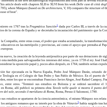
y interested in the new archaeological explorations and took part in several excava
This article deals with chapters XLII to XLVI from his work
Delle case di città deg
795), where Márquez (based on
De architectura,
V, 10) compares the structure of
ouse of heat".
1
stierro en 1767 tras la
Pragmática Sanción
dada por Carlos III, a través de la cu
nios de la corona de España y se decretaba la incautación del patrimonio que la Co
la Compañía, entre otras cosas, el poder que estaba acumulando, la transformació
s educativos en las metrópolis y provincias, así como el apoyo que prestaba al Pa
s europeas.
a nuevo, la creación de la leyenda antijesuítica por parte de sus detractores de sig
r esta medida para salvaguardar los intereses del reino; ya en 1759 el rey José I h
 considerar la oposición papal y, pocos años después, en 1764, también serían expul
ción
fue ejecutada en la Nueva España, Pedro José Márquez Durán, oriundo de 
de Teología en el Colegio de San Pedro y San Pablo de México. En el puerto de V
den, entre los que se encontraban Francisco Javier Alegre, José Rafael Campoy, Fra
o, entre otros. "Terminó sus estudios en Bolonia y se ordenó sacerdote el 
ó en Roma, allí publicó su primera obra
Tavole nelle quale si mostra il punto de
are del sole, secondo il meridiano di Roma,
Roma, Presso il Salomoni, 1790.
us estudios se apartaron de la ciencia astronómica; el mismo Márquez nos relata e
5
e los antiguos romanos que su interés por la obra de Vitruvio
había surgido tras ha