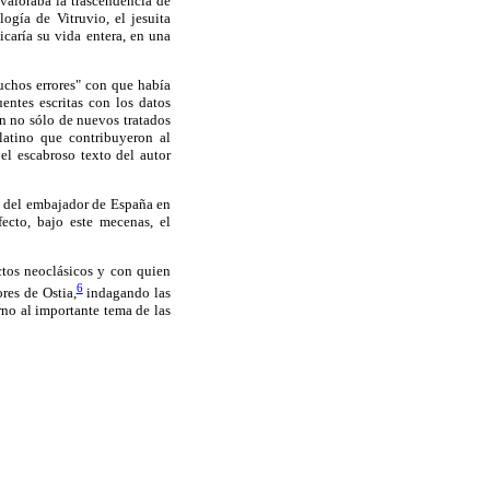
 valoraba la trascendencia de
gía de Vitruvio, el jesuita
caría su vida entera, en una
uchos errores" con que había
uentes escritas con los datos
ón no sólo de nuevos tratados
latino que contribuyeron al
el escabroso texto del autor
o del embajador de España en
ecto, bajo este mecenas, el
ctos neoclásicos y con quien
6
res de Ostia,
indagando las
rno al importante tema de las