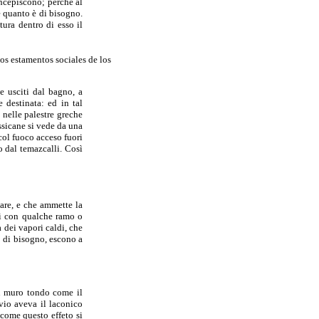
concepiscono; perchè al
re quanto è di bisogno.
tura dentro di esso il
os estamentos sociales de los
e usciti dal bagno, a
 destinata: ed in tal
 nelle palestre greche
essicane si vede da una
 col fuoco acceso fuori
o dal temazcalli. Così
are, e che ammette la
ssi con qualche ramo o
à dei vapori caldi, che
 di bisogno, escono a
un muro tondo come il
vio aveva il laconico
 come questo effeto si