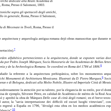
icerche dedicate alla Reale Academia di
,
Roma, Presso il Salomoni, 1803.
ttoniche sopra gli spettacoli degli antichi,
lo in generale,
Roma, Presso il Salomoni,
lla di Mecenate in Tivoli,
Roma, Presso il
e arquitectura y arqueología antigua romana dejó obras manuscritas que durante 
7
sertación).
rden alfabético pertenecientes a la arquitectura, donde se exponen varias doct
ada por Pedro Joseph Márquez, Socio Honorario de las Academias de Bellas Artes
8
onia y de la Archeologica Romana. Se coordinó en Roma del 1784 al 1806.
añadir la referente a la arquitectura prehispánica, sobre los monumentos arqu
9
chi Monumenti di Architettura Messicana. Illustrati da D. Pietro Marquez,
Soci
renze e di Bologna, dedicati alla Molto Nobile, Illustre ed Imperiale Città di Messi
oderosamente la atención por su talento, por la elegancia de su estilo, por el domi
guisa de ejemplo, Silvestre Pérez, en calidad de Académico de mérito de la Real Ac
ó y aprobó la obra de Márquez
Delle case di città degli romani;
en el breve texto
 autor, la "savia interpretazione dei difficili ed oscuri luoghi vitruviani", co
o regresó a España en 1796, "divulgó esta obra en los medios académicos esp
10
alencia".