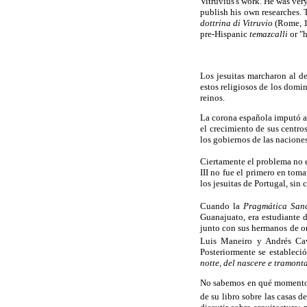
Vitruvius's work. He was ver
publish his own researches. 
dottrina di Vitruvio
(Rome, 1
pre-Hispanic
temazcalli
or "h
Los jesuitas marcharon al de
estos religiosos de los domi
reinos.
La corona española imputó a 
el crecimiento de sus centro
los gobiernos de las nacione
Ciertamente el problema no er
III no fue el primero en toma
los jesuitas de Portugal, sin
Cuando la
Pragmática San
Guanajuato, era estudiante 
junto con sus hermanos de or
Luis Maneiro y Andrés Cav
Posteriormente se estableci
notte, del nascere e tramont
No sabemos en qué momento s
de su libro sobre las casas d