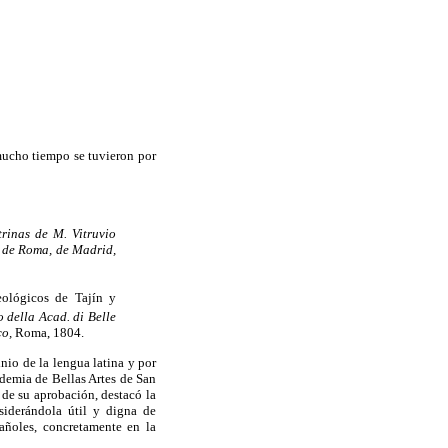
mucho tiempo se tuvieron por
rinas de M. Vitruvio
 de Roma, de Madrid,
eológicos de Tajín y
o della Acad. di Belle
co,
Roma, 1804.
nio de la lengua latina y por
ademia de Bellas Artes de San
 de su aprobación, destacó la
nsiderándola útil y digna de
añoles, concretamente en la