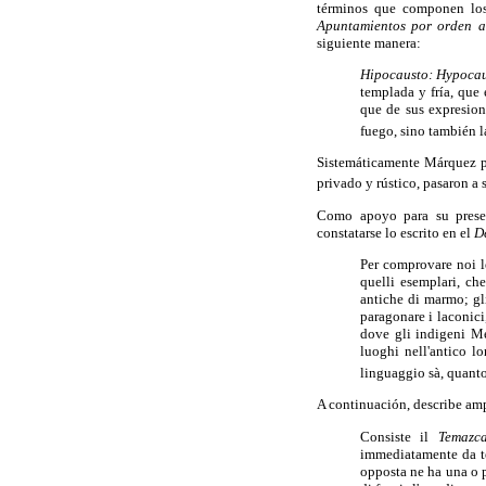
términos que componen los
Apuntamientos por orden al
siguiente manera:
Hipocausto: Hypoca
templada y fría, que
que de sus expresion
fuego, sino también l
Sistemáticamente Márquez p
privado y rústico, pasaron a
Como apoyo para su presen
constatarse lo escrito en el
D
Per comprovare noi le
quelli esemplari, che
antiche di marmo; gl
paragonare i laconici
dove gli indigeni Me
luoghi nell'antico l
linguaggio sà, quanto
A continuación, describe am
Consiste il
Temazca
immediatamente da te
opposta ne ha una o pi