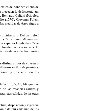
démico de honor en el año de
 preceden la dedicatoria, un
de Bernardo Galiani (Nápoles,
adio (1570), Giovanni Poleni
las medidas de éstos sigue a
 architectura.
Del capítulo I
ulo XLVII
Disegno di una casa
te superior izquierda.) Cabe
ucción de una casa romana. Al
ión modernas de las teorías
s distintos tipos de
cavedii
o
 diversos estilos de puertas y
nsión y precisión son los
hitectura,
V, 10, Márquez se
n de las estancias cálidas y
stancias cálidas; de las otras
ctura, disposición y vigencia
ron a definir cada uno de los