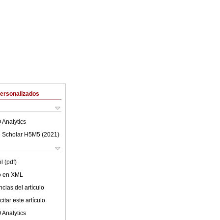
Personalizados
 Analytics
 Scholar H5M5 (
2021
)
l (pdf)
lo en XML
cias del artículo
itar este artículo
 Analytics