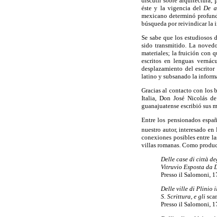
discutir sobre arquitectura;
éste y la vigencia del
De a
mexicano determinó profundi
búsqueda por reivindicar la 
Se sabe que los estudiosos 
sido transmitido. La novedos
materiales; la fruición con 
escritos en lenguas vernác
desplazamiento del escritor
latino y subsanado la inform
Gracias al contacto con los
Italia, Don José Nicolás d
guanajuatense escribió sus m
Entre los pensionados españ
nuestro autor, interesado en
conexiones posibles entre la
villas romanas. Como produc
Delle case di città d
Vitruvio Esposta da 
Presso il Salomoni, 1
Delle ville di Plinio 
S. Scrittura, e gli
sca
Presso il Salomoni, 1