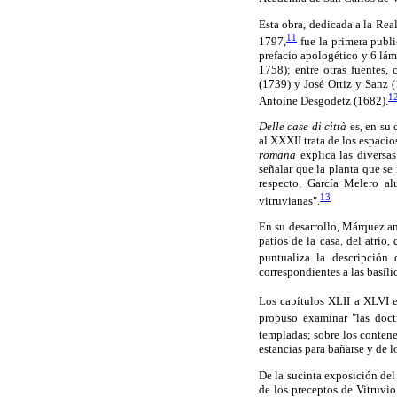
Esta obra, dedicada a la Re
11
1797,
fue la primera publi
prefacio apologético y 6 lám
1758); entre otras fuentes,
(1739) y José Ortiz y Sanz 
1
Antoine Desgodetz (1682).
Delle case di città
es, en su 
al XXXII trata de los espaci
romana
explica las diversa
señalar que la planta que se
respecto, García Melero al
13
vitruvianas".
En su desarrollo, Márquez ana
patios de la casa, del atrio,
puntualiza la descripción 
correspondientes a las basíli
Los capítulos XLII a XLVI e
propuso examinar "las doctr
templadas; sobre los contened
estancias para bañarse y de l
De la sucinta exposición del
de los preceptos de Vitruvio