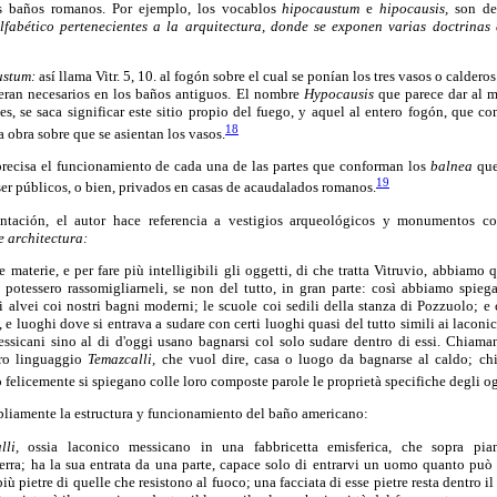
 baños romanos. Por ejemplo, los vocablos
hipocaustum
e
hipocausis,
son def
fabético pertenecientes a la arquitectura, donde se exponen varias doctrinas 
ustum:
así llama Vitr. 5, 10. al fogón sobre el cual se ponían los tres vasos o calderos
 eran necesarios en los baños antiguos. El nombre
Hypocausis
que parece dar al m
es, se saca significar este sitio propio del fuego, y aquel al entero fogón, que c
18
a obra sobre que se asientan los vasos.
recisa el funcionamiento de cada una de las partes que conforman los
balnea
que,
19
 ser públicos, o bien, privados en casas de acaudalados romanos.
tación, el autor hace referencia a vestigios arqueológicos y monumentos 
e architectura:
 materie, e per fare più intelligibili gli oggetti, di che tratta Vitruvio, abbiamo
 potessero rassomigliarneli, se non del tutto, in gran parte: così abbiamo spiega
i alvei coi nostri bagni moderni; le scuole coi sedili della stanza di Pozzuolo; e
, e luoghi dove si entrava a sudare con certi luoghi quasi del tutto simili ai laconi
ssicani sino al di d'oggi usano bagnarsi col solo sudare dentro di essi. Chiama
oro linguaggio
Temazcalli,
che vuol dire, casa o luogo da bagnarse al caldo; chi
 felicemente si spiegano colle loro composte parole le proprietà specifiche degli ogg
pliamente la estructura y funcionamiento del baño americano:
lli,
ossia laconico messicano in una fabbricetta emisferica, che sopra pian
rra; ha la sua entrata da una parte, capace solo di entrarvi un uomo quanto può i
ù pietre di quelle che resistono al fuoco; una facciata di esse pietre resta dentro il 