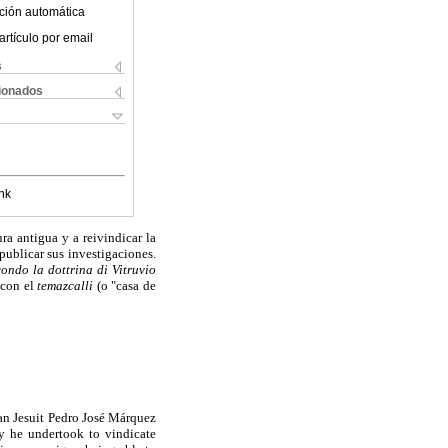
ción automática
artículo por email
s
cionados
nk
ra antigua y a reivindicar la
publicar sus investigaciones.
condo la dottrina di Vitruvio
con el
temazcalli
(o "casa de
can Jesuit Pedro José Márquez
by he undertook to vindicate