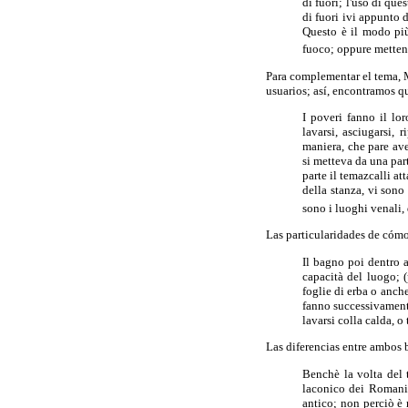
di fuori; l'uso di que
di fuori ivi appunto d
Questo è il modo più 
fuoco; oppure mettendo
Para complementar el tema, 
usuarios; así, encontramos qu
I poveri fanno il lo
lavarsi, asciugarsi,
maniera, che pare ave
si metteva da una part
parte il temazcalli at
della stanza, vi sono
sono i luoghi venali,
Las particularidades de cóm
Il bagno poi dentro 
capacità del luogo; (
foglie di erba o anche
fanno successivament
lavarsi colla calda, o
Las diferencias entre ambos 
Benchè la volta del 
laconico dei Romani;
antico; non perciò è 