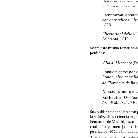
Dell'ordine dórico r
S. Luigi di Zaragoza..
Esercitazioni archite
con appendice sul bel
1808.
Illustrazioni della vi
Salomoni, 1812.
Sobre esta misma temática d
perdidas:
Villa di Mecenate
(Di
Apuntamientos por o
Polion, obra compil
de Florencia, de Bol
A éstas habría que 
Xochicalco:
Due Anti
Arti di Madrid, di Fi
Sus publicaciones llamaron p
la solidez de su ciencia. A 
Fernando de Madrid, examin
erudición y buen juicio del
publicarse. Más aún, cuand
Academia de San Carlos de V