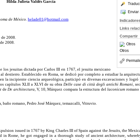
Hilda Julieta Valdés García
Traduc
Enviar 
noma de México.
helade01@hotmail.com
Indicadore
Links rela
Compartir
 de 2008.
 de 2008.
Otros
Otros
Permali
e los jesuitas dictada por Carlos III en 1767, el jesuita mexicano
 destierro. Establecido en Roma, se dedicó por completo a estudiar la arquitectu
 en la incipiente ciencia arqueológica, participó en diversas excavaciones y logró 
 los capítulos XLII a XLVI de su obra
Delle case di città degli antichi Romani, se
ir de
De architectura,
V, 10, Márquez compara la estructura del
laconicum
romano 
a, baño romano, Pedro José Márquez, temazcalli, Vitruvio.
 expulsion issued in 1767 by King Charles III of Spain against the Jesuits, the Mexi
ed in Rome, he got engaged in a thorough study of ancient architecture, where