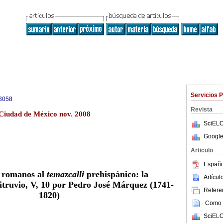
Servicios 
3058
Revista
 Ciudad de México nov. 2008
SciELO
Google
Articulo
Españo
s romanos al
temazcalli
prehispánico: la
Artícu
itruvio, V, 10 por Pedro José Márquez (1741-
Referen
1820)
Como c
SciELO