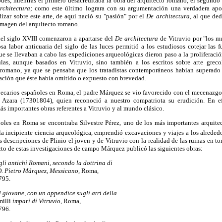
 pues, mientras el primero desacreditaba la obra del arquitecto romano, el segundo
rchitectura;
como este último lograra con su argumentación una verdadera apolo
zar sobre este arte, de aquí nació su "pasión" por el
De architectura,
al que dedi
imagen del arquitecto romano.
del siglo XVIII comenzaron a apartarse del
De architectura
de Vitruvio por "los m
a labor anticuaria del siglo de las luces permitió a los estudiosos cotejar las f
que se llevaban a cabo las expediciones arqueológicas dieron paso a la proliferaci
ulas, aunque basados en Vitruvio, sino también a los escritos sobre arte greco
 romano, ya que se pensaba que los tratadistas contemporáneos habían superado 
ación que éste había omitido o expuesto con brevedad.
 becarios españoles en Roma, el padre Márquez se vio favorecido con el mecenazg
e Azara (17301804), quien reconoció a nuestro compatriota su erudición. En ef
ás importantes obras referentes a Vitruvio y al mundo clásico.
oles en Roma se encontraba Silvestre Pérez, uno de los más importantes arquite
 la incipiente ciencia arqueológica, emprendió excavaciones y viajes a los alrededo
s descripciones de Plinio el joven y de Vitruvio con la realidad de las ruinas en to
to de estas investigaciones de campo Márquez publicó las siguientes obras:
egli antichi Romani, secondo la dottrina di
D. Pietro Márquez, Messicano,
Roma,
795.
il giovane, con un appendice sugli atri della
milli
impari di Vitruvio,
Roma,
796.