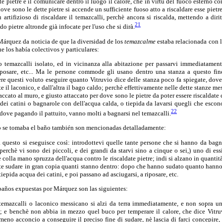
ste pietre è il comunicare dentro il luogo il calore, che in virtù del fuoco esterno 
ove sono le dette pietre si accende un sufficiente fuoso atto a riscaldare esse piet
artifizioso di riscaldare il temazcalli, perchè ancora si riscalda, mettendo a dirit
21
 pietre altronde già infocate per l'uso che si dirà.
Márquez da noticia de que la diversidad de los
temazcalme
estaba relacionada con l
e los había colectivos y particulares:
ro temazcalli isolato, ed in vicinanza alla abitazione per passarvi immediatament
 riposare, etc... Ma le persone commode gli usano dentro una stanza a questo fine
re questi voluto eseguire quanto Vitruvio dice delle stanza poco fa spiegate, dove
e il laconico, e dall'altra il bago caldo; perchè effettivamente nelle dette stanze m
taccato al muro, e giusto attaccato per dove sono le pietre da poter essere riscaldate
 dei catini o bagnarole con dell'acqua calda, o tiepida da lavarsi quegli che escon
22
 dove pagando il pattuito, vanno molti a bagnarsi nel temazcalli.
o se tomaba el baño también son mencionadas detalladamente:
a questo si eseguisce così: introdottevi quelle tante persone che si hanno da bagn
perchè vi sono dei piccoli, e dei grandi da starvi sino a cinque o sei,) uno di e
 colla mano spruzza dell'acqua contro le riscaldate pietre; indi si alzano in quantit
e sudare in gran copia quanti stanno dentro: dopo che hanno sudato quanto hanno
 tiepida acqua dei catini, e poi passano ad asciugarsi, a riposare, etc.
baños expuestas por Márquez son las siguientes:
temazcalli o laconico messicano si alzi da terra immediatamente, e non sopra 
 e benchè non abbia in mezzo quel buco per temperare il calore, che dice Vitru
meno acconcio a conseguire il preciso fine di sudare, nè lascia di farci concepire,