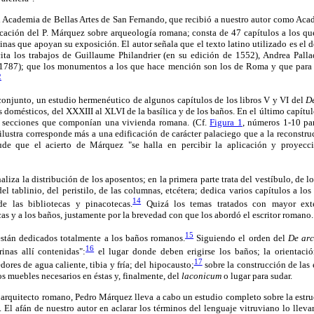
al Academia de Bellas Artes de San Fernando, que recibió a nuestro autor como Aca
cación del P. Márquez sobre arqueología romana; consta de 47 capítulos a los que
inas que apoyan su exposición. El autor señala que el texto latino utilizado es el 
 cita los trabajos de Guillaume Philandrier (en su edición de 1552), Andrea Pall
(1787); que los monumentos a los que hace mención son los de Roma y que para 
2
conjunto, un estudio hermenéutico de algunos capítulos de los libros V y VI del
De
os domésticos, del XXXIII al XLVI de la basílica y de los baños. En el último capít
s secciones que componían una vivienda romana. (Cf.
Figura 1
, números 1-10 par
 ilustra corresponde más a una edificación de carácter palaciego que a la reconstr
ude que el acierto de Márquez "se halla en percibir la aplicación y proyecc
liza la distribución de los aposentos; en la primera parte trata del vestíbulo, de lo
 del tablinio, del peristilo, de las columnas, etcétera; dedica varios capítulos a los
14
de las bibliotecas y pinacotecas.
Quizá los temas tratados con mayor exte
cas y a los baños, justamente por la brevedad con que los abordó el escritor romano.
15
stán dedicados totalmente a los baños romanos.
Siguiendo el orden del
De arc
16
inas allí contenidas":
el lugar donde deben erigirse los baños; la orientació
17
ores de agua caliente, tibia y fría; del hipocausto;
sobre la construcción de las e
os muebles necesarios en éstas y, finalmente, del
laconicum
o lugar para sudar.
 arquitecto romano, Pedro Márquez lleva a cabo un estudio completo sobre la estru
. El afán de nuestro autor en aclarar los términos del lenguaje vitruviano lo lleva