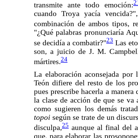
2
transmite ante todo emoción:
cuando Troya yacía vencida?"
combinación de ambos tipos, re
"¿Qué palabras pronunciaría Aqui
23
se decidía a combatir?"
Las eto
son, a juicio de J. M. Campbell
24
mártires.
La elaboración aconsejada por lo
Teón difiere del resto de los p
pues prescribe hacerla a manera
la clase de acción de que se va 
como sugieren los demás tratad
topoi
según se trate de un discur
25
disculpa,
aunque al final del a
que, para elaborar las prosopop