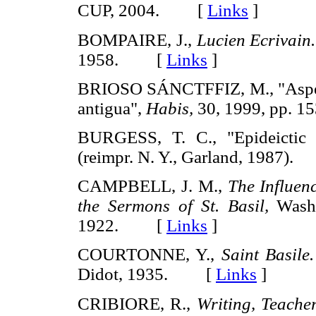
CUP, 2004. [
Links
]
BOMPAIRE, J.,
Lucien Ecrivain.
1958. [
Links
]
BRIOSO SÁNCTFFIZ, M., "Aspectos
antigua",
Habis,
30, 1999, pp.
BURGESS, T. C., "Epideictic 
(reimpr. N. Y., Garland, 1987
CAMPBELL, J. M.,
The Influenc
the Sermons of St. Basil,
Washi
1922. [
Links
]
COURTONNE, Y.,
Saint Basile
Didot, 1935. [
Links
]
CRIBIORE, R.,
Writing, Teache