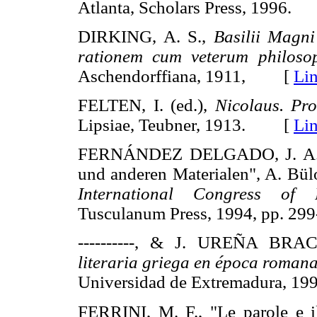
Atlanta, Scholars Press, 1996
DIRKING, A. S.,
Basilii Magni
rationem cum veterum philoso
Aschendorffiana, 1911, [
Li
FELTEN, I. (ed.),
Nicolaus. Pr
Lipsiae, Teubner, 1913. [
Li
FERNÁNDEZ DELGADO, J. A., "H
und anderen Materialen", A. Bül
International Congress of Pa
Tusculanum Press, 1994, pp. 
----------, & J. UREÑA BR
literaria griega en época roman
Universidad de Extremadura,
FERRINI, M. F., "Le parole e 