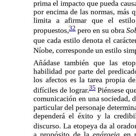
prima el impacto que pueda causa
por encima de las normas, más 
limita a afirmar que el esti
32
propuestos,
pero en su obra
Sob
que cada estilo denota el carácter
Níobe, corresponde un estilo sim
Añádase también que las etop
habilidad por parte del predica
los afectos es la tarea propia d
35
difíciles de lograr.
Piénsese que
comunicación en una sociedad, de
particular del personaje determin
dependerá el éxito y la credibi
discurso. La etopeya da al orado
a propósito de la
enárgeia
en r