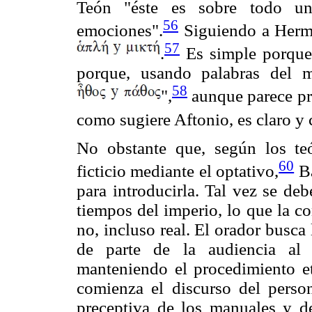
Teón "éste es sobre todo un 
56
emociones".
Siguiendo a Hermó
57
.
Es simple porque 
porque, usando palabras del 
58
",
aunque parece p
como sugiere Aftonio, es claro y 
No obstante que, según los teó
60
ficticio mediante el optativo,
Ba
para introducirla. Tal vez se de
tiempos del imperio, lo que la co
no, incluso real. El orador busc
de parte de la audiencia al 
manteniendo el procedimiento e
comienza el discurso del person
preceptiva de los manuales y de