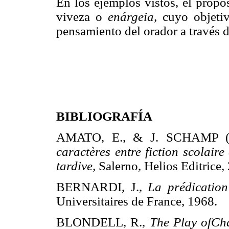
En los ejemplos vistos, el propós
viveza o
enárgeia,
cuyo objetivo
pensamiento del orador a través de
BIBLIOGRAFÍA
AMATO, E., & J. SCHAMP (
caractères entre fiction scolaire
tardive,
Salerno, Helios Editri
BERNARDI, J.,
La prédication
Universitaires de France, 196
BLONDELL, R.,
The Play ofCha