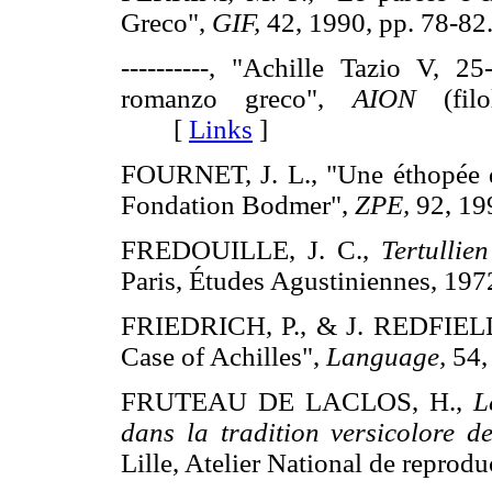
Greco",
GIF,
42, 1990, pp. 78
----------, "Achille Tazio V, 2
romanzo greco",
AION
(filo
[
Links
]
FOURNET, J. L., "Une éthopée d
Fondation Bodmer",
ZPE,
92, 1
FREDOUILLE, J. C.,
Tertullie
Paris, Études Agustiniennes,
FRIEDRICH, P., & J. REDFIELD,
Case of Achilles",
Language,
54,
FRUTEAU DE LACLOS, H.,
L
dans la tradition versicolore de
Lille, Atelier National de repr