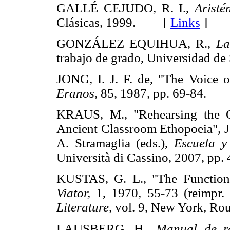
GALLÉ CEJUDO, R. I.,
Aristé
Clásicas, 1999. [
Links
]
GONZÁLEZ EQUIHUA, R.,
La
trabajo de grado, Universidad
JONG, I. J. F. de, "The Voice 
Eranos,
85, 1987, pp. 69-84.
KRAUS, M., "Rehearsing the O
Ancient Classroom Ethopoeia", J
A. Stramaglia (eds.),
Escuela y
Università di Cassino, 2007, 
KUSTAS, G. L., "The Function 
Viator,
1, 1970, 55-73 (r
Literature,
vol. 9, New York, R
LAUSBERG, H.,
Manual de ret