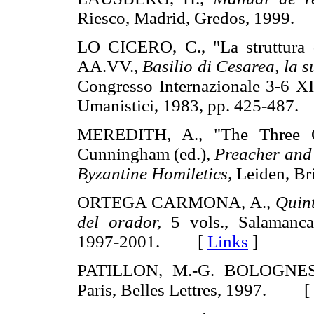
Riesco, Madrid, Gredos, 199
LO CICERO, C., "La struttura de
AA.VV.,
Basilio di Cesarea, la su
Congresso Internazionale 3-6 XII
Umanistici, 1983, pp. 425-48
MEREDITH, A., "The Three 
Cunningham (ed.),
Preacher and 
Byzantine Homiletics,
Leiden, Br
ORTEGA CARMONA, A.,
Quint
del orador,
5 vols., Salamanca,
1997-2001. [
Links
]
PATILLON, M.-G. BOLOGNESI
Paris, Belles Lettres, 1997. [