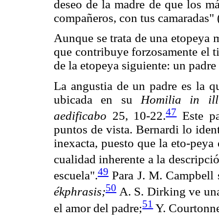
deseo de la madre de que los márt
compañeros, con tus camaradas" 
Aunque se trata de una etopeya m
que contribuye forzosamente el ti
de la etopeya siguiente: un padre
La angustia de un padre es la qu
ubicada en su
Homilia in i
47
aedificabo
25, 10-22.
Este pa
puntos de vista. Bernardi lo iden
inexacta, puesto que la eto-peya
cualidad inherente a la descripci
49
escuela".
Para J. M. Campbell s
50
ékphrasis;
A. S. Dirking ve u
51
el amor del padre;
Y. Courtonne,