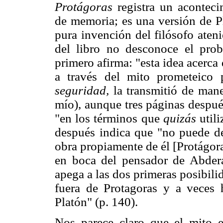
Protágoras
registra un acontec
de memoria; es una versión de Pl
pura invención del filósofo aten
del libro no desconoce el prob
primero afirma: "esta idea acerca
a través del mito prometeico
seguridad,
la transmitió de mane
mío), aunque tres páginas despué
"en los términos que
quizás
util
después indica que "no puede de
obra propiamente de él [Protágora
en boca del pensador de Abdera"
apega a las dos primeras posibili
fuera de Protagoras y a veces 
Platón" (p. 140).
Nos parece claro que el mito 