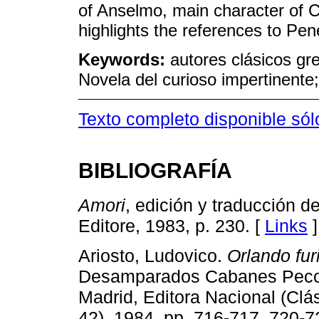
of Anselmo, main character of C
highlights the references to Pen
Keywords:
autores clásicos gr
Novela del curioso impertinente
Texto completo disponible sól
BIBLIOGRAFÍA
Amori
, edición y traducción de
Editore, 1983, p. 230. [
Links
]
Ariosto, Ludovico.
Orlando fur
Desamparados Cabanes Pecour
Madrid, Editora Nacional (Cl
42), 1984, pp. 716-717, 720-7